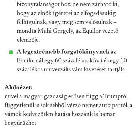
bizonytalanságot hoz, de nem zárható ki,
hogy az elnök ígéretei az elfogadásukig
felhígulnak, vagy meg sem valósulnak –
mondta Muhi Gergely, az Equilor vezető
elemzője.
A legextrémebb forgatókönyvnek
az
Equilornál egy 60 százalékos kínai és egy 10
százalékos univerzális vám kivetését tartják.
Alulnézet:
mivel a magyar gazdaság erősen függ a Trumptól
függetlenül is sok sebből vérző német autóipartól, a
vámok kedvezőtlen hatása hozzánk is hamar
begyűrűzhet.