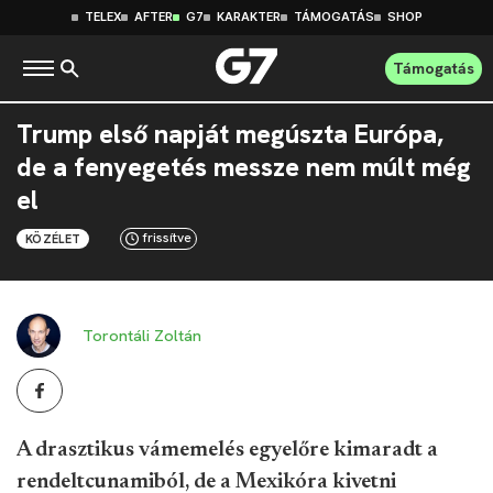
TELEX
AFTER
G7
KARAKTER
TÁMOGATÁS
SHOP
Támogatás
Trump első napját megúszta Európa,
de a fenyegetés messze nem múlt még
el
frissítve
KÖZÉLET
Torontáli Zoltán
A drasztikus vámemelés egyelőre kimaradt a
rendeltcunamiból, de a Mexikóra kivetni