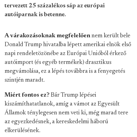
tervezett 25 százalékos sáp az európai
autóiparnak is betenne.
A várakozásoknak megfelelően
nem került bele
Donald Trump hivatalba lépett amerikai elnök első
napi rendeletözönébe az Európai Unióból érkező
autóimport (és egyéb termékek) drasztikus
megvámolása, ez a lépés továbbra is a fenyegetés
szintjén maradt.
Miért fontos ez?
Bár Trump lépései
kiszámíthatatlanok, amíg a vámot az Egyesült
Államok ténylegesen nem veti ki, még marad tere
az egyezkedésnek, a kereskedelmi háború
elkerülésének.