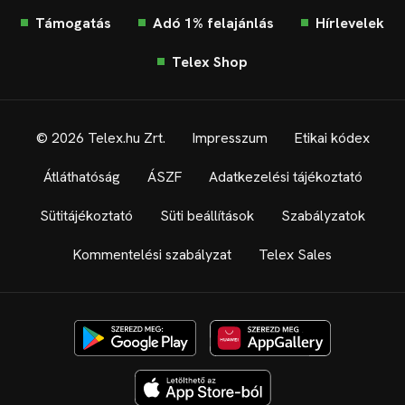
Támogatás
Adó 1% felajánlás
Hírlevelek
Telex Shop
© 2026 Telex.hu Zrt.
Impresszum
Etikai kódex
Átláthatóság
ÁSZF
Adatkezelési tájékoztató
Sütitájékoztató
Süti beállítások
Szabályzatok
Kommentelési szabályzat
Telex Sales