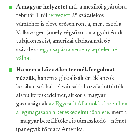
A magyar helyzetet
már a mexikói gyártásra
február 1-től
tervezett
25 százalékos
vámteher is eleve erősen rontja, mert ezzel a
Volkswagen (amely végső soron a győri Audi
tulajdonosa is), amerikai eladásainak 65
százaléka
egy csapásra versenyképtelenné
válhat
.
Ha nem a közvetlen termékforgalmat
nézzük
, hanem a globalizált értékláncok
korában sokkal relevánsabb hozzáadottérték-
alapú kereskedelmet, akkor a magyar
gazdaságnak
az Egyesült Államokkal szemben
a legmagasabb a kereskedelmi többlete
, mert a
– magyar beszállítókra is támaszkodó – német
ipar egyik fő piaca Amerika.