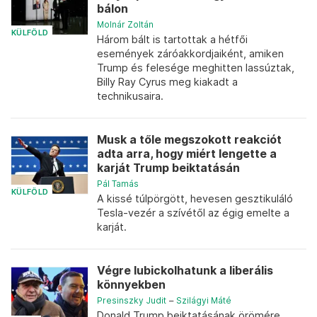
bálon
Molnár Zoltán
KÜLFÖLD
Három bált is tartottak a hétfői
események záróakkordjaiként, amiken
Trump és felesége meghitten lassúztak,
Billy Ray Cyrus meg kiakadt a
technikusaira.
Musk a tőle megszokott reakciót
adta arra, hogy miért lengette a
karját Trump beiktatásán
Pál Tamás
KÜLFÖLD
A kissé túlpörgött, hevesen gesztikuláló
Tesla-vezér a szívétől az égig emelte a
karját.
Végre lubickolhatunk a liberális
könnyekben
Presinszky Judit
–
Szilágyi Máté
Donald Trump beiktatásának örömére