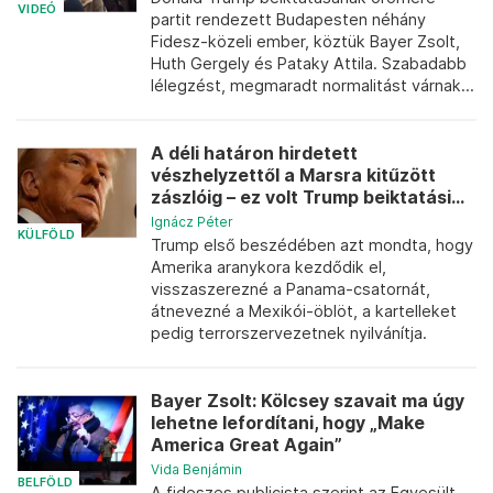
VIDEÓ
partit rendezett Budapesten néhány
Fidesz-közeli ember, köztük Bayer Zsolt,
Huth Gergely és Pataky Attila. Szabadabb
lélegzést, megmaradt normalitást várnak...
A déli határon hirdetett
vészhelyzettől a Marsra kitűzött
zászlóig – ez volt Trump beiktatási...
Ignácz Péter
KÜLFÖLD
Trump első beszédében azt mondta, hogy
Amerika aranykora kezdődik el,
visszaszerezné a Panama-csatornát,
átnevezné a Mexikói-öblöt, a kartelleket
pedig terrorszervezetnek nyilvánítja.
Bayer Zsolt: Kölcsey szavait ma úgy
lehetne lefordítani, hogy „Make
America Great Again”
Vida Benjámin
BELFÖLD
A fideszes publicista szerint az Egyesült