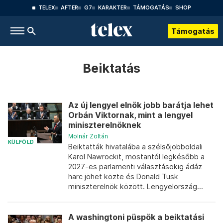
TELEX
AFTER
G7
KARAKTER
TÁMOGATÁS
SHOP
Támogatás
Beiktatás
Az új lengyel elnök jobb barátja lehet
Orbán Viktornak, mint a lengyel
miniszterelnöknek
Molnár Zoltán
KÜLFÖLD
Beiktatták hivatalába a szélsőjobboldali
Karol Nawrockit, mostantól legkésőbb a
2027-es parlamenti választásokig ádáz
harc jöhet közte és Donald Tusk
miniszterelnök között. Lengyelország...
A washingtoni püspök a beiktatási