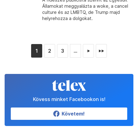
Államokat meggyalázta a woke, a cancel
culture és az LMBTQ, de Trump majd
helyrehozza a dolgokat.
1
2
3
...
►
►►
Kövess minket Facebookon is!
Követem!