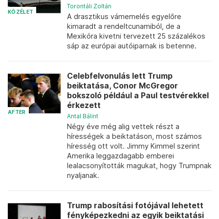
Torontáli Zoltán
KÖZÉLET
A drasztikus vámemelés egyelőre
kimaradt a rendeltcunamiból, de a
Mexikóra kivetni tervezett 25 százalékos
sáp az európai autóiparnak is betenne.
Celebfelvonulás lett Trump
beiktatása, Conor McGregor
bokszoló például a Paul testvérekkel
érkezett
AFTER
Antal Bálint
Négy éve még alig vettek részt a
hírességek a beiktatáson, most számos
híresség ott volt. Jimmy Kimmel szerint
Amerika leggazdagabb emberei
lealacsonyították magukat, hogy Trumpnak
nyaljanak.
Trump rabosítási fotójával lehetett
fényképezkedni az egyik beiktatási