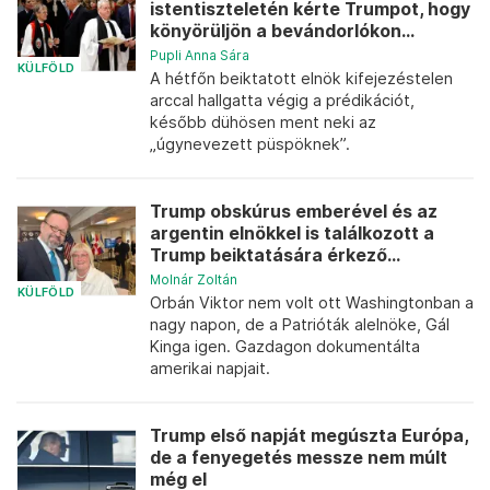
istentiszteletén kérte Trumpot, hogy
könyörüljön a bevándorlókon...
Pupli Anna Sára
KÜLFÖLD
A hétfőn beiktatott elnök kifejezéstelen
arccal hallgatta végig a prédikációt,
később dühösen ment neki az
„úgynevezett püspöknek”.
Trump obskúrus emberével és az
argentin elnökkel is találkozott a
Trump beiktatására érkező...
Molnár Zoltán
KÜLFÖLD
Orbán Viktor nem volt ott Washingtonban a
nagy napon, de a Patrióták alelnöke, Gál
Kinga igen. Gazdagon dokumentálta
amerikai napjait.
Trump első napját megúszta Európa,
de a fenyegetés messze nem múlt
még el