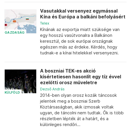
Vasutakkal versenyez egymással
Kína és Európa a balkáni befolyásért
Telex
Kínának az exportja miatt szüksége van
GAZDASÁG
egy hosszú vasútvonalra a Balkánon
keresztül, de sok európai országnak
egészen más az érdeke. Kérdés, hogy
tudnak-e a kínai hitelekkel versenyezni.
A boszniai TEK-es akció
kísértetiesen hasonlít egy tíz évvel
ezelőtti orosz műveletre
Dezső András
KÜLFÖLD
2014-ben olyan orosz kozák táncosok
jelentek meg a boszniai Szerb
Köztársaságban, akik izmosak voltak
ugyan, de táncolni nem tudtak. Ők is több
részletben lépték át a határt, és a
különleges rendőri...