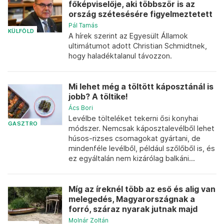
főképviselője, aki többször is az
ország szétesésére figyelmeztetett
Pál Tamás
KÜLFÖLD
A hírek szerint az Egyesült Államok
ultimátumot adott Christian Schmidtnek,
hogy haladéktalanul távozzon.
Mi lehet még a töltött káposztánál is
jobb? A töltike!
Ács Bori
Levélbe tölteléket tekerni ősi konyhai
GASZTRO
módszer. Nemcsak káposztalevélből lehet
húsos-rizses csomagokat gyártani, de
mindenféle levélből, például szőlőből is, és
ez egyáltalán nem kizárólag balkáni...
Míg az íreknél több az eső és alig van
melegedés, Magyarországnak a
forró, száraz nyarak jutnak majd
Molnár Zoltán