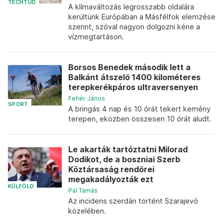
TECHTUD
A klímaváltozás legrosszabb oldalára
kerültünk Európában a Másfélfok elemzése
szerint, szóval nagyon dolgozni kéne a
vízmegtartáson.
Borsos Benedek második lett a
Balkánt átszelő 1400 kilométeres
terepkerékpáros ultraversenyen
Fehér János
SPORT
A bringás 4 nap és 10 órát tekert kemény
terepen, eközben összesen 10 órát aludt.
Le akarták tartóztatni Milorad
Dodikot, de a boszniai Szerb
Köztársaság rendőrei
megakadályozták ezt
KÜLFÖLD
Pál Tamás
Az incidens szerdán történt Szarajevó
közelében.