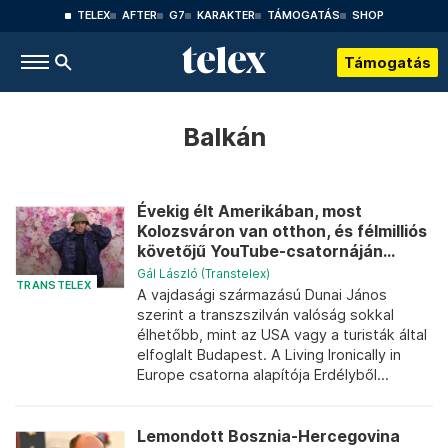
TELEX
AFTER
G7
KARAKTER
TÁMOGATÁS
SHOP
Támogatás
Balkán
Évekig élt Amerikában, most
Kolozsváron van otthon, és félmilliós
követőjű YouTube-csatornáján...
Gál László (Transtelex)
TRANSTELEX
A vajdasági származású Dunai János
szerint a transzszilván valóság sokkal
élhetőbb, mint az USA vagy a turisták által
elfoglalt Budapest. A Living Ironically in
Europe csatorna alapítója Erdélyből...
Lemondott Bosznia-Hercegovina