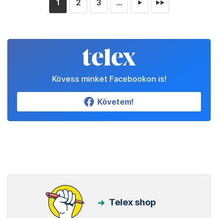
1
2
3
...
►
►►
Kövess minket Facebookon is!
Követem!
Telex shop