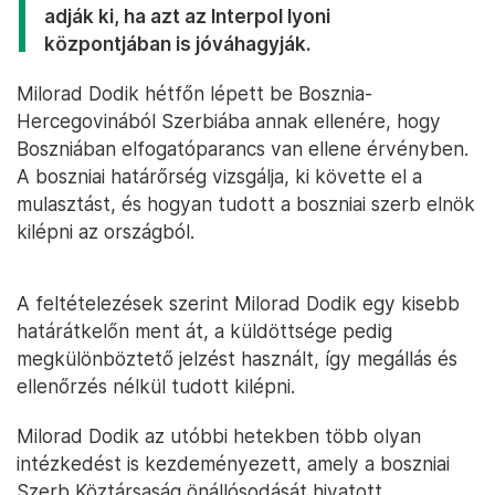
adják ki, ha azt az Interpol lyoni
központjában is jóváhagyják.
Milorad Dodik hétfőn lépett be Bosznia-
Hercegovinából Szerbiába annak ellenére, hogy
Boszniában elfogatóparancs van ellene érvényben.
A boszniai határőrség vizsgálja, ki követte el a
mulasztást, és hogyan tudott a boszniai szerb elnök
kilépni az országból.
A feltételezések szerint Milorad Dodik egy kisebb
határátkelőn ment át, a küldöttsége pedig
megkülönböztető jelzést használt, így megállás és
ellenőrzés nélkül tudott kilépni.
Milorad Dodik az utóbbi hetekben több olyan
intézkedést is kezdeményezett, amely a boszniai
Szerb Köztársaság önállósodását hivatott