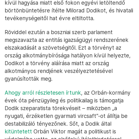
kívül hagyása miatt első fokon egyévi letöltendő
börtönbüntetésre ítélte Milorad Dodikot, és hivatali
tevékenységeitől hat évre eltiltotta.
Röviddel ezután a boszniai szerb parlament
megszavazta az entitás igazságügyi rendszerének
elszakadását a szövetségitől. Ezt a törvényt az
ország alkotmánybírósága hatályon kívül helyezte,
Dodikot a törvény aláírása miatt az ország
alkotmányos rendjének veszélyeztetésével
gyanúsították meg.
Ahogy arról részletesen írtunk
, az Orbán-kormány
évek óta pénzügyileg és politikailag is támogatja
Dodik szeparatista törekvéseit – miközben „a
nyugati, érzéketlen gyarmati vircsaft”-ot állítja be
destabilizáló tényezőnek. Sőt, a Dodik által
kitüntetett
Orbán Viktor magát a politikust is