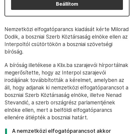
Beállítom
Nemzetközi elfogatóparancs kiadását kérte Milorad
Dodik, a boszniai Szerb Köztársaság elnöke ellen az
Interpoltól csütörtökön a boszniai szövetségi
bíróság.
A bíróság illetékese a Klix.ba szarajevói hírportálnak
megerősítette, hogy az Interpol szarajevói
irodájának továbbították a kérelmet, amelyben az
áll, hogy adjanak ki nemzetközi elfogatóparancsot a
boszniai Szerb Köztársaság elnöke, illetve Nenad
Stevandić, a szerb országrész parlamentjének
elnöke ellen, mert a belföldi elfogatóparancs
ellenére átlépték a boszniai határt.
A nemzetközi elfogatóparancsot akkor