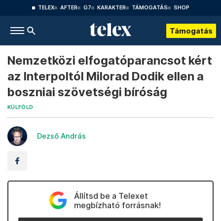
TELEX
AFTER
G7
KARAKTER
TÁMOGATÁS
SHOP
Támogatás
Nemzetközi elfogatóparancsot kért
az Interpoltól Milorad Dodik ellen a
boszniai szövetségi bíróság
KÜLFÖLD
Dezső András
Állítsd be a Telexet
megbízható forrásnak!