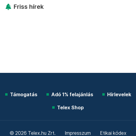
Friss hírek
Támogatás
Adó 1% felajánlás
Hírlevelek
Telex Shop
© 2026 Telex.hu Zrt.
Impresszum
Etikai kódex