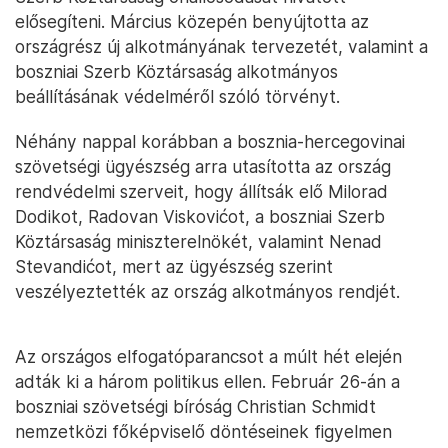
elősegíteni. Március közepén benyújtotta az
országrész új alkotmányának tervezetét, valamint a
boszniai Szerb Köztársaság alkotmányos
beállításának védelméről szóló törvényt.
Néhány nappal korábban a bosznia-hercegovinai
szövetségi ügyészség arra utasította az ország
rendvédelmi szerveit, hogy állítsák elő Milorad
Dodikot, Radovan Viskovićot, a boszniai Szerb
Köztársaság miniszterelnökét, valamint Nenad
Stevandićot, mert az ügyészség szerint
veszélyeztették az ország alkotmányos rendjét.
Az országos elfogatóparancsot a múlt hét elején
adták ki a három politikus ellen. Február 26-án a
boszniai szövetségi bíróság Christian Schmidt
nemzetközi főképviselő döntéseinek figyelmen