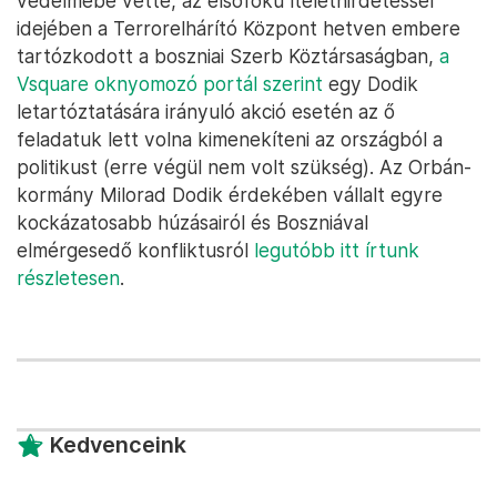
védelmébe vette, az elsőfokú ítélethirdetéssel
idejében a Terrorelhárító Központ hetven embere
tartózkodott a boszniai Szerb Köztársaságban,
a
Vsquare oknyomozó portál szerint
egy Dodik
letartóztatására irányuló akció esetén az ő
feladatuk lett volna kimenekíteni az országból a
politikust (erre végül nem volt szükség). Az Orbán-
kormány Milorad Dodik érdekében vállalt egyre
kockázatosabb húzásairól és Boszniával
elmérgesedő konfliktusról
legutóbb itt írtunk
részletesen
.
Kedvenceink