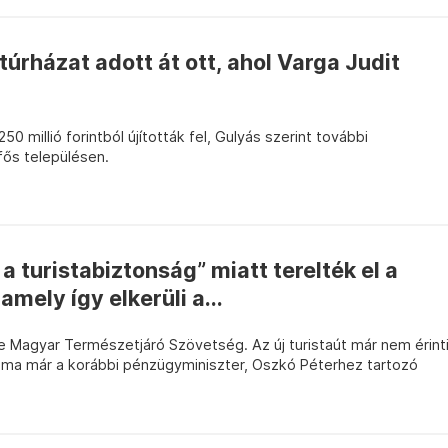
túrházat adott át ott, ahol Varga Judit
0 millió forintból újították fel, Gulyás szerint további
fős településen.
a turistabiztonság” miatt terelték el a
amely így elkerüli a...
le Magyar Természetjáró Szövetség. Az új turistaút már nem érint
, ma már a korábbi pénzügyminiszter, Oszkó Péterhez tartozó