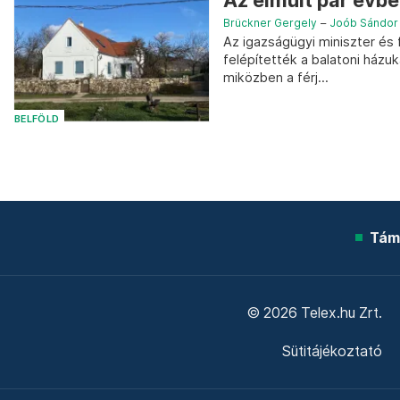
Az elmúlt pár évbe
Brückner Gergely
–
Joób Sándor
Az igazságügyi miniszter és 
felépítették a balatoni házuk
miközben a férj...
BELFÖLD
Tám
© 2026 Telex.hu Zrt.
Sütitájékoztató