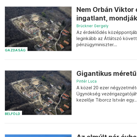
Nem Orbán Viktor c
ingatlant, mondjá
Brückner Gergely
Az érdeklődés középpontjába
leginkább az Átlátszó követt
pénzügyminiszter...
GAZDASÁG
Gigantikus méretű 
Pintér Luca
A közel 20 ezer négyzetméter
Ügynökség vezérigazgatójáh
kezelője Tiborcz István egy..
BELFÖLD