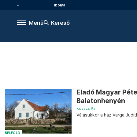
Ibolya
Menü
Kereső
Eladó Magyar Péte
Balatonhenyén
Kovács Pál
Válásukkor a ház Varga Judit
BELFÖLD