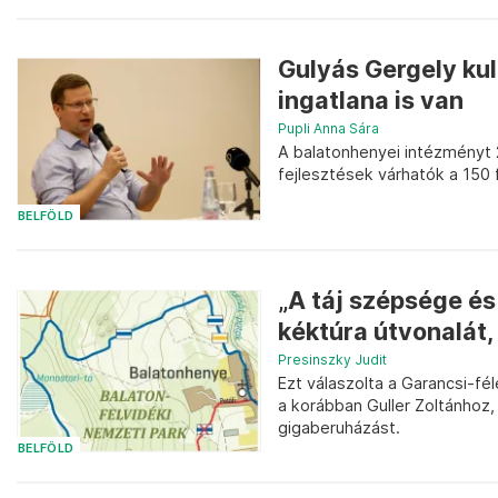
Gulyás Gergely kul
ingatlana is van
Pupli Anna Sára
A balatonhenyei intézményt 25
fejlesztések várhatók a 150 
BELFÖLD
„A táj szépsége és 
kéktúra útvonalát, 
Presinszky Judit
Ezt válaszolta a Garancsi-fé
a korábban Guller Zoltánhoz
gigaberuházást.
BELFÖLD