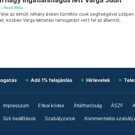
n nagy ingatlanmágus lett Varga Judit
–
Rovó Attila
férje az elmúlt néhány évben tízmilliós csok segítségével szépen
at, közben Varga lakhatási támogatást vett fel az államtól,
ogatás
Adó 1% felajánlás
Hírlevelek
Tele
Impresszum
Etikai kódex
Átláthatóság
ÁSZF
A
Süti beállítások
Szabályzatok
Kommentelési szabály