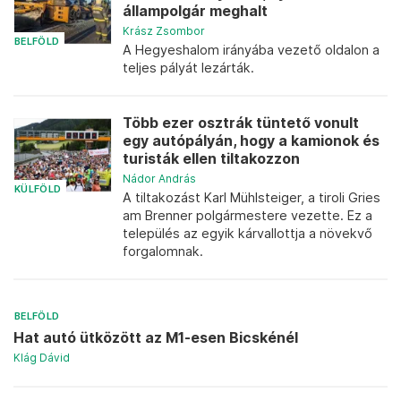
állampolgár meghalt
Krász Zsombor
BELFÖLD
A Hegyeshalom irányába vezető oldalon a
teljes pályát lezárták.
Több ezer osztrák tüntető vonult
egy autópályán, hogy a kamionok és
turisták ellen tiltakozzon
Nádor András
KÜLFÖLD
A tiltakozást Karl Mühlsteiger, a tiroli Gries
am Brenner polgármestere vezette. Ez a
település az egyik kárvallottja a növekvő
forgalomnak.
BELFÖLD
Hat autó ütközött az M1-esen Bicskénél
Klág Dávid