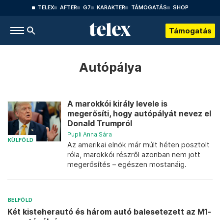
TELEX
AFTER
G7
KARAKTER
TÁMOGATÁS
SHOP
Támogatás
Autópálya
A marokkói király levele is
megerősíti, hogy autópályát nevez el
Donald Trumpról
Pupli Anna Sára
KÜLFÖLD
Az amerikai elnök már múlt héten posztolt
róla, marokkói részről azonban nem jött
megerősítés – egészen mostanáig.
BELFÖLD
Két kisteherautó és három autó balesetezett az M1-