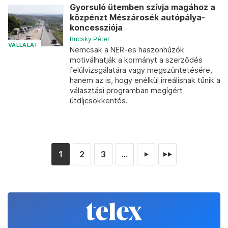
Gyorsuló ütemben szívja magához a
közpénzt Mészárosék autópálya-
koncessziója
Bucsky Péter
VÁLLALAT
Nemcsak a NER-es haszonhúzók
motiválhatják a kormányt a szerződés
felülvizsgálatára vagy megszüntetésére,
hanem az is, hogy enélkül irreálisnak tűnik a
választási programban megígért
útdíjcsökkentés.
1
2
3
...
►
►►