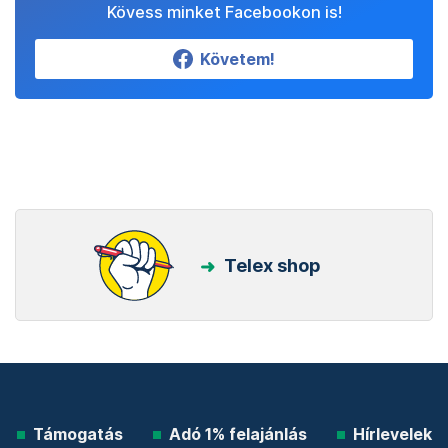
Kövess minket Facebookon is!
Követem!
Telex shop
Támogatás
Adó 1% felajánlás
Hírlevelek