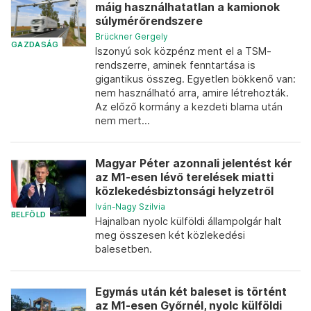
máig használhatatlan a kamionok
súlymérőrendszere
Brückner Gergely
GAZDASÁG
Iszonyú sok közpénz ment el a TSM-
rendszerre, aminek fenntartása is
gigantikus összeg. Egyetlen bökkenő van:
nem használható arra, amire létrehozták.
Az előző kormány a kezdeti blama után
nem mert...
Magyar Péter azonnali jelentést kér
az M1-esen lévő terelések miatti
közlekedésbiztonsági helyzetről
Iván-Nagy Szilvia
BELFÖLD
Hajnalban nyolc külföldi állampolgár halt
meg összesen két közlekedési
balesetben.
Egymás után két baleset is történt
az M1-esen Győrnél, nyolc külföldi