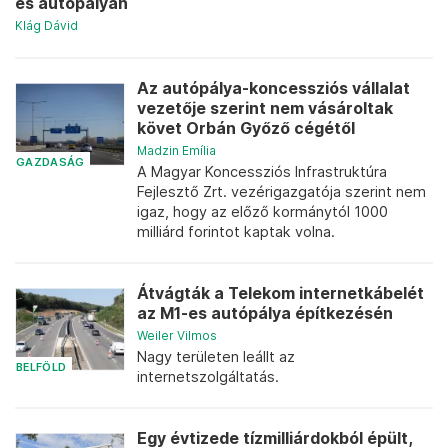
es autópályán
Klág Dávid
Az autópálya-koncessziós vállalat
vezetője szerint nem vásároltak
követ Orbán Győző cégétől
Madzin Emília
GAZDASÁG
A Magyar Koncessziós Infrastruktúra
Fejlesztő Zrt. vezérigazgatója szerint nem
igaz, hogy az előző kormánytól 1000
milliárd forintot kaptak volna.
Átvágták a Telekom internetkábelét
az M1-es autópálya építkezésén
Weiler Vilmos
Nagy területen leállt az
BELFÖLD
internetszolgáltatás.
Egy évtizede tízmilliárdokból épült,