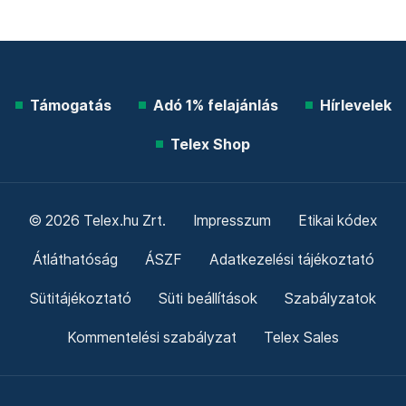
Támogatás
Adó 1% felajánlás
Hírlevelek
Telex Shop
© 2026 Telex.hu Zrt.
Impresszum
Etikai kódex
Átláthatóság
ÁSZF
Adatkezelési tájékoztató
Sütitájékoztató
Süti beállítások
Szabályzatok
Kommentelési szabályzat
Telex Sales