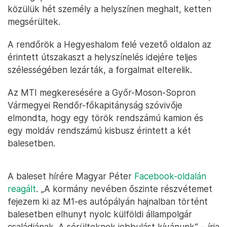
közülük hét személy a helyszínen meghalt, ketten
megsérültek.
A rendőrök a Hegyeshalom felé vezető oldalon az
érintett útszakaszt a helyszínelés idejére teljes
szélességében lezárták, a forgalmat elterelik.
Az MTI megkeresésére a Győr-Moson-Sopron
Vármegyei Rendőr-főkapitányság szóvivője
elmondta, hogy egy török rendszámú kamion és
egy moldáv rendszámú kisbusz érintett a két
balesetben.
A baleset hírére Magyar Péter
Facebook-oldalán
reagált
. „A kormány nevében őszinte részvétemet
fejezem ki az M1-es autópályán hajnalban történt
balesetben elhunyt nyolc külföldi állampolgár
családjának. A sérülteknek jobbulást kívánunk” – írja