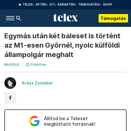
TELEX
AFTER
G7
KARAKTER
TÁMOGATÁS
SHOP
Támogatás
Egymás után két baleset is történt
az M1-esen Győrnél, nyolc külföldi
állampolgár meghalt
frissítve
BELFÖLD
Krász Zsombor
Állítsd be a Telexet
megbízható forrásnak!