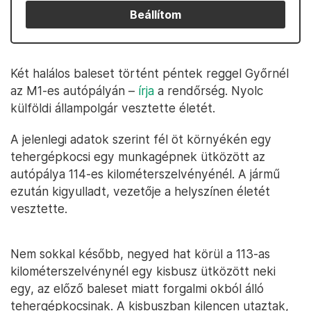
Beállítom
Két halálos baleset történt péntek reggel Győrnél
az M1-es autópályán –
írja
a rendőrség. Nyolc
külföldi állampolgár vesztette életét.
A jelenlegi adatok szerint fél öt környékén egy
tehergépkocsi egy munkagépnek ütközött az
autópálya 114-es kilométerszelvényénél. A jármű
ezután kigyulladt, vezetője a helyszínen életét
vesztette.
Nem sokkal később, negyed hat körül a 113-as
kilométerszelvénynél egy kisbusz ütközött neki
egy, az előző baleset miatt forgalmi okból álló
tehergépkocsinak. A kisbuszban kilencen utaztak,