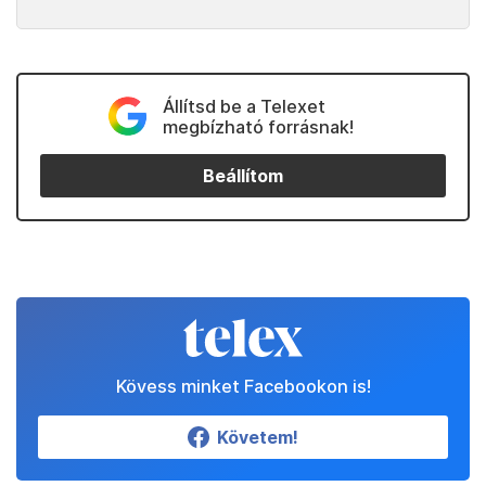
Állítsd be a Telexet
megbízható forrásnak!
Beállítom
Kövess minket Facebookon is!
Követem!