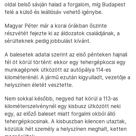
oldal belső sávján halad a forgalom, míg Budapest
felé a külső és leállósáv vehető igénybe.
Magyar Péter már a korai órákban őszinte
részvétét fejezte ki az áldozatok családjának, a
sérülteknek pedig jobbulást kívánt.
A balesetek adatai szerint az első pénteken hajnali
fél öt körül történt: ekkor egy tehergépkocsi egy
munkagépnek ütközött az autópálya 114-es
kilométerénél. A jármű ezután kigyulladt, vezetője a
helyszínen életét vesztette.
Nem sokkal később, negyed hat körül a 113-as
kilométerszelvénynél egy kisbusz ütközött neki
egy, az előző baleset miatt forgalmi okból álló
tehergépkocsinak. A kisbuszban kilencen utaztak,
közülük hét személy a helyszínen meghalt, ketten