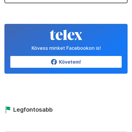
Kövess minket Facebookon is!
Követem!
Legfontosabb