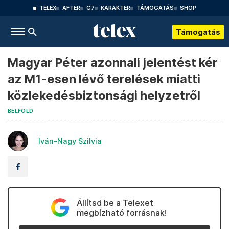
TELEX
AFTER
G7
KARAKTER
TÁMOGATÁS
SHOP
Támogatás
Magyar Péter azonnali jelentést kér
az M1-esen lévő terelések miatti
közlekedésbiztonsági helyzetről
BELFÖLD
Iván-Nagy Szilvia
Állítsd be a Telexet
megbízható forrásnak!