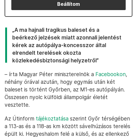
Beállítom
„A ma hajnali tragikus baleset és a
beérkező jelzések miatt azonnali jelentést
kérek az autópálya-koncesszor által
elrendelt terelések okozta
közlekedésbiztonsági helyzetről”
– írta Magyar Péter miniszterelnök a
Facebookon
,
néhány órával azután, hogy egymás után két
baleset is történt Győrben, az M1-es autópályán.
Összesen nyolc külföldi állampolgár életét
vesztette.
Az Útinform
tájékoztatása
szerint Győr térségében
a 113-as és a 118-as km között sávelhúzásos terelés
épült ki. Hegyeshalom felé a külső, és az ellenkező