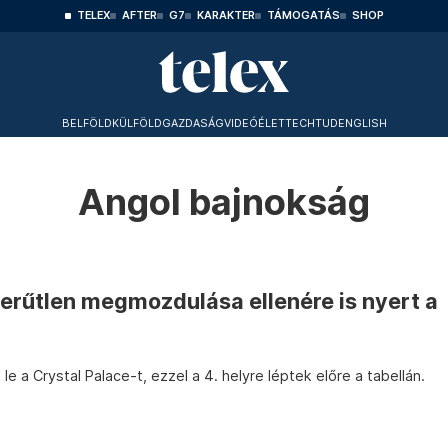
TELEX
AFTER
G7
KARAKTER
TÁMOGATÁS
SHOP
BELFÖLD
KÜLFÖLD
GAZDASÁG
VIDEÓ
ÉLET
TECHTUD
ENGLISH
Angol bajnokság
zerűtlen megmozdulása ellenére is nyert a
e a Crystal Palace-t, ezzel a 4. helyre léptek előre a tabellán.