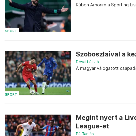
Rúben Amorim a Sporting Lis
SPORT
Szoboszlaival a ke
Dévai László
A magyar válogatott csapatka
SPORT
Megint nyert a Liv
League-et
Pál Tamás