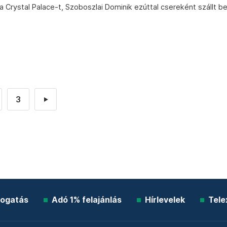
 Crystal Palace-t, Szoboszlai Dominik ezúttal csereként szállt b
3
►
ogatás
Adó 1% felajánlás
Hírlevelek
Tele