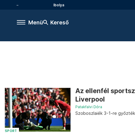
Ibolya
Menü
Kereső
Az ellenfél sports
Liverpool
Patakfalvi Dóra
Szoboszlaiék 3-1-re győzték l
SPORT