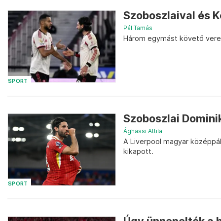
Szoboszlaival és K
Pál Tamás
Három egymást követő veresé
SPORT
Szoboszlai Dominik
Ághassi Attila
A Liverpool magyar középpál
kikapott.
SPORT