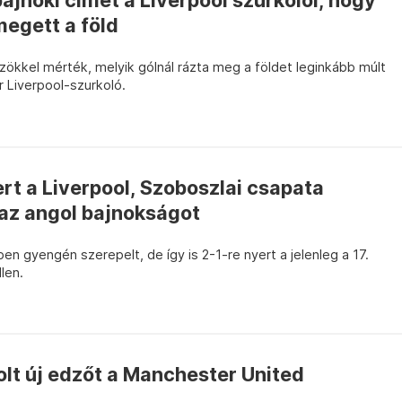
ajnoki címet a Liverpool szurkolói, hogy
megett a föld
ökkel mérték, melyik gólnál rázta meg a földet leginkább múlt
 Liverpool-szurkoló.
t a Liverpool, Szoboszlai csapata
 az angol bajnokságot
en gyengén szerepelt, de így is 2-1-re nyert a jelenleg a 17.
len.
olt új edzőt a Manchester United