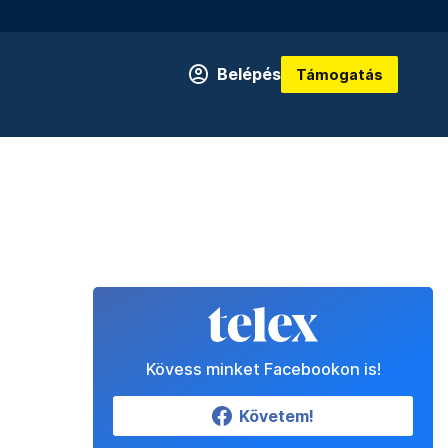
Belépés
Támogatás
Kövess minket Facebookon is!
Követem!