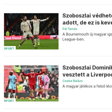
Szoboszlai védhete
adott, de ez is kevé
Pál Tamás
A Bournemouth új magyar iga
League-ben.
SPORT
Szoboszlai Dominik
vesztett a Liverpo
Cseke Balázs
A magyar játékos a felső léce
SPORT