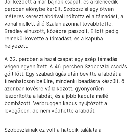
Jól kezdett a már bajnok csapat, és a kilencedik
percben előnybe került. Szoboszlai egy ötven
méteres keresztlabdával indította el a támadást, a
vonal mellett álló Szalah azonnal továbbtette,
Bradley elhúzott, középre passzolt, Elliott pedig
remekül követte a támadást, és a kapuba
helyezett.
A 32. percben a hazai csapat egy szép támadás
végén egyenlített. A 46. percben Szoboszlai csodás
gólt lőtt. Egy szabadrúgás után bevitte a labdát a
tizenhatoson belülre, mindenki beadásra készült, ő
azonban lövésre vállalkozott, gyönyörűen
leszorította a labdát, és a jobb kapufa mellé
bombázott. Verbruggen kapus nyújtózott a
levegőben, de nem védhette a labdát.
Szoboszlainak ez volt a hatodik találata a