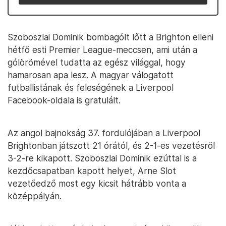
Szoboszlai Dominik bombagólt lőtt a Brighton elleni
hétfő esti Premier League-meccsen, ami után a
gólörömével tudatta az egész világgal, hogy
hamarosan apa lesz. A magyar válogatott
futballistának és feleségének a Liverpool
Facebook-oldala is gratulált.
Az angol bajnokság 37. fordulójában a Liverpool
Brightonban játszott 21 órától, és 2-1-es vezetésről
3-2-re kikapott. Szoboszlai Dominik ezúttal is a
kezdőcsapatban kapott helyet, Arne Slot
vezetőedző most egy kicsit hátrább vonta a
középpályán.