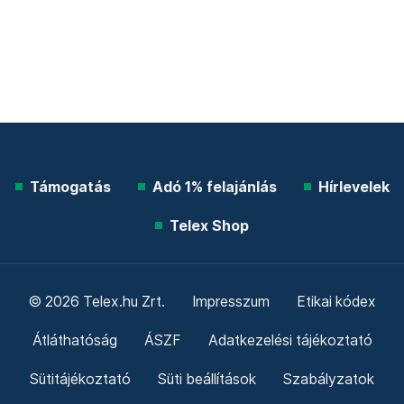
Támogatás
Adó 1% felajánlás
Hírlevelek
Telex Shop
© 2026 Telex.hu Zrt.
Impresszum
Etikai kódex
Átláthatóság
ÁSZF
Adatkezelési tájékoztató
Sütitájékoztató
Süti beállítások
Szabályzatok