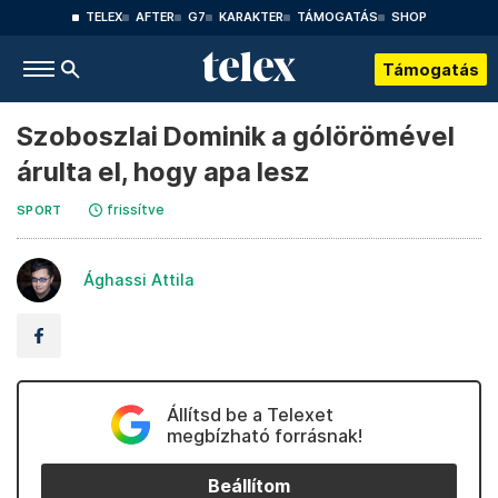
TELEX
AFTER
G7
KARAKTER
TÁMOGATÁS
SHOP
Támogatás
Szoboszlai Dominik a gólörömével
árulta el, hogy apa lesz
frissítve
SPORT
Ághassi Attila
Állítsd be a Telexet
megbízható forrásnak!
Beállítom