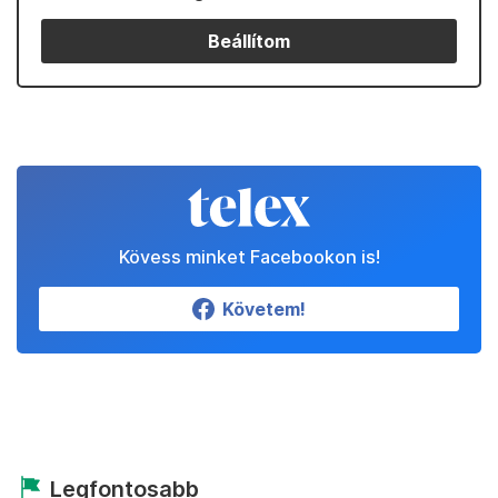
Beállítom
Kövess minket Facebookon is!
Követem!
Legfontosabb