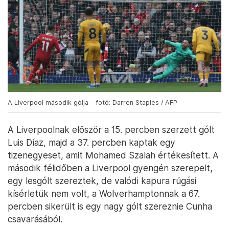
A Liverpool második gólja – fotó: Darren Staples / AFP
A Liverpoolnak először a 15. percben szerzett gólt
Luis Díaz, majd a 37. percben kaptak egy
tizenegyeset, amit Mohamed Szalah értékesített. A
második félidőben a Liverpool gyengén szerepelt,
egy lesgólt szereztek, de valódi kapura rúgási
kísérletük nem volt, a Wolverhamptonnak a 67.
percben sikerült is egy nagy gólt szereznie Cunha
csavarásából.