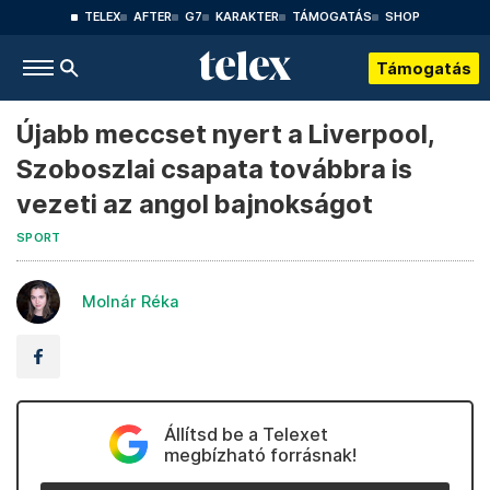
TELEX
AFTER
G7
KARAKTER
TÁMOGATÁS
SHOP
Támogatás
Újabb meccset nyert a Liverpool,
Szoboszlai csapata továbbra is
vezeti az angol bajnokságot
SPORT
Molnár Réka
Állítsd be a Telexet
megbízható forrásnak!