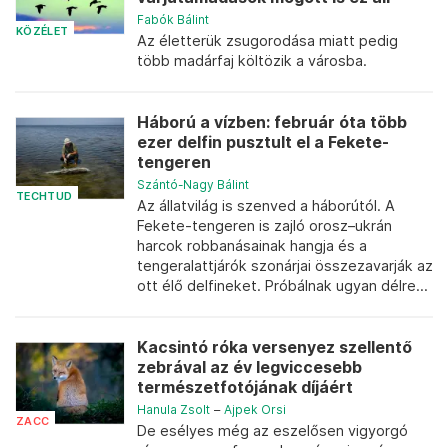
Fabók Bálint
KÖZÉLET
Az életterük zsugorodása miatt pedig
több madárfaj költözik a városba.
Háború a vízben: február óta több
ezer delfin pusztult el a Fekete-
tengeren
Szántó-Nagy Bálint
TECHTUD
Az állatvilág is szenved a háborútól. A
Fekete-tengeren is zajló orosz–ukrán
harcok robbanásainak hangja és a
tengeralattjárók szonárjai összezavarják az
ott élő delfineket. Próbálnak ugyan délre...
Kacsintó róka versenyez szellentő
zebrával az év legviccesebb
természetfotójának díjáért
Hanula Zsolt
–
Ajpek Orsi
ZACC
De esélyes még az eszelősen vigyorgó