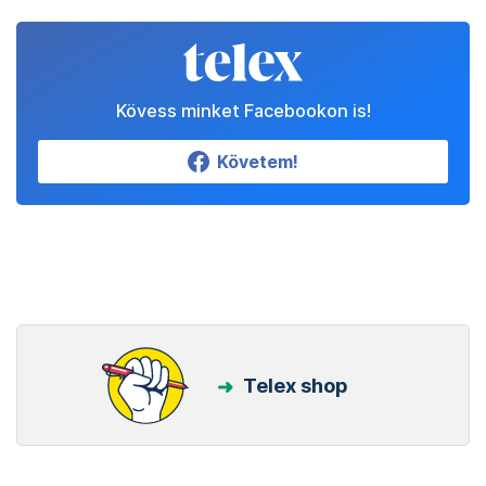
Kövess minket Facebookon is!
Követem!
Telex shop