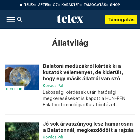
TELEX
AFTER
G7
KARAKTER
TÁMOGATÁS
SHOP
Támogatás
Állatvilág
Balatoni medúzákról kérték ki a
kutatók véleményét, de kiderült,
hogy egy másik állatról van szó
Kovács Pál
TECHTUD
Lakossági kérdések után hatósági
megkereséseket is kapott a HUN-REN
Balatoni Limnológiai Kutatóintézet.
Jó sok árvaszúnyog lesz hamarosan
a Balatonnál, megkezdődött a rajzás
Kovács Pál