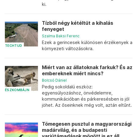
ki.
Tízből négy kétéltűt a kihalás
fenyeget
Szalma Baksi Ferenc
Ezek a gerincesek különösen érzékenyek a
TECHTUD
környezeti változásokra.
Miért van az állatoknak farkuk? És az
embereknek miért nincs?
Bolcsó Dániel
Pedig sokoldalú eszköz:
ÉSZKOMBÁJN
egyensúlyozáshoz, önvédelemre,
kommunikációban és párkeresésben is jól
jöhet. Az őseinknek még volt, aztán eltűnt.
Tömegesen pusztul a magyarországi
madárvilág, és a budapesti
varjútámadások mögött is ez áll