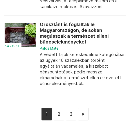
rénszarvas, a facepalmozó majom és a
kamikaze mókus is. Szavazzon!
Oroszlánt is foglaltak le
Magyarországon, de sokan
megússzák a természet elleni
bűncselekményeket
KÖZÉLET
Pálos Máté
A védett fajok kereskedelme kategóriában
az ügyek 16 százalékban történt
egyáltalán vádemelés, a kiszabott
pénzbüntetések pedig messze
elmaradnak a természet ellen elkövetett
bűncselekményekből...
1
2
3
►