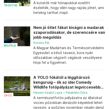
A kutatók már hónapokkal ezelőtt
TECHTUD
észlelték, hogy idén nagy rajzás jöhet, ami
hetekig tarthat majd.
Nem jó ötlet fákat kivágni a madarak
szaporodásakor, de szerencsére van
jobb megoldás
Kovács Pál
BELFÖLD
A Magyar Madártani és Természetvédelmi
Egyesület a késő tavaszi, kora nyári
időszakban végzett vágások veszélyeire
hívja fel a figyelmet.
A YOLO fókától a léggitározó
kenguruig – ők az idei Comedy
Wildlife fotópályázat legviccesebb...
Hevesi-Szabó Lujza
–
Patakfalvi Dóra
ZACC
A természetfotós pályázatra az állatokat
vicces pózokban ábrázoló képekkel lehet
nevezni, a győztes november végén derül