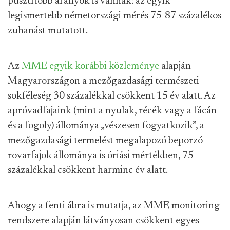
pusztítóbb arányok is vannak: az egyik
legismertebb németországi mérés 75-87 százalékos
zuhanást mutatott.
Az
MME egyik korábbi közleménye
alapján
Magyarországon a mezőgazdasági természeti
sokféleség 30 százalékkal csökkent 15 év alatt. Az
apróvadfajaink (mint a nyulak, récék vagy a fácán
és a fogoly) állománya „vészesen fogyatkozik”, a
mezőgazdasági termelést megalapozó beporzó
rovarfajok állománya is óriási mértékben, 75
százalékkal csökkent harminc év alatt.
Ahogy a fenti ábra is mutatja, az MME monitoring
rendszere alapján látványosan csökkent egyes