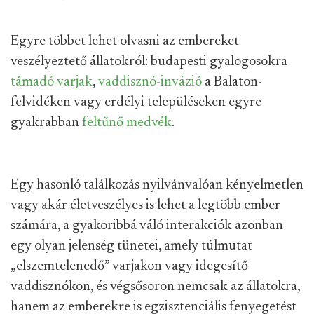
Egyre többet lehet olvasni az embereket
veszélyeztető állatokról: budapesti gyalogosokra
támadó varjak
,
vaddisznó-invázió
a Balaton-
felvidéken vagy erdélyi településeken egyre
gyakrabban
feltűnő medvék
.
Egy hasonló találkozás nyilvánvalóan kényelmetlen
vagy akár életveszélyes is lehet a legtöbb ember
számára, a gyakoribbá váló interakciók azonban
egy olyan jelenség tünetei, amely túlmutat
„elszemtelenedő” varjakon vagy idegesítő
vaddisznókon, és végsősoron nemcsak az állatokra,
hanem az emberekre is egzisztenciális fenyegetést