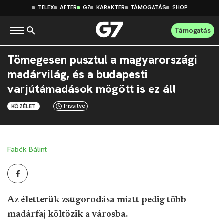
TELEX
AFTER
G7
KARAKTER
TÁMOGATÁS
SHOP
Támogatás
Tömegesen pusztul a magyarországi
madárvilág, és a budapesti
varjútámadások mögött is ez áll
frissítve
KÖZÉLET
Fabók Bálint
Az életterük zsugorodása miatt pedig több
madárfaj költözik a városba.