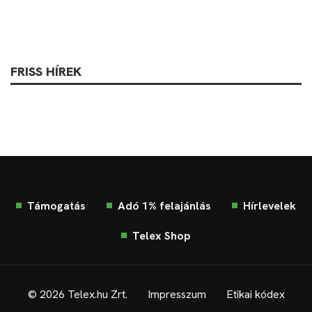
FRISS HÍREK
Támogatás
Adó 1% felajánlás
Hírlevelek
Telex Shop
© 2026 Telex.hu Zrt.
Impresszum
Etikai kódex