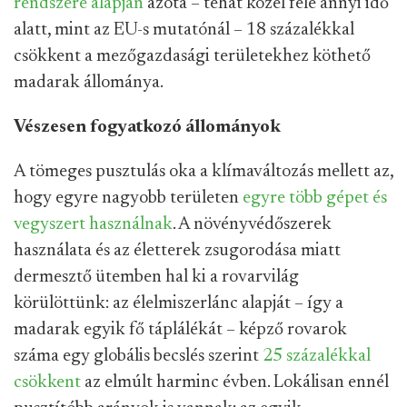
rendszere alapján
azóta – tehát közel fele annyi idő
alatt, mint az EU-s mutatónál – 18 százalékkal
csökkent a mezőgazdasági területekhez köthető
madarak állománya.
Vészesen fogyatkozó állományok
A tömeges pusztulás oka a klímaváltozás mellett az,
hogy egyre nagyobb területen
egyre több gépet és
vegyszert használnak
. A növényvédőszerek
használata és az életterek zsugorodása miatt
dermesztő ütemben hal ki a rovarvilág
körülöttünk: az élelmiszerlánc alapját – így a
madarak egyik fő táplálékát – képző rovarok
száma egy globális becslés szerint
25 százalékkal
csökkent
az elmúlt harminc évben. Lokálisan ennél