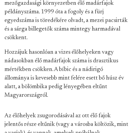
mezőgazdasági környezetben élő madárfajok
példányszáma. 1999 óta a fogoly és a fürj
egyedszáma is töredékére olvadt, a mezei pacsirták
és a sárga billegetők száma mintegy harmadával
csökkent.
Hozzájuk hasonlóan a vizes élőhelyeken vagy
nádasokban élő madárfajok száma is drasztikus
mértékben csökken. A bíbic és a nádirigó
állománya is kevesebb mint felére esett bő húsz év
alatt, a bölömbika pedig lényegében eltűnt
Magyarországról.
Az élőhelyek zsugorodásával az ott élő fajok
jelentős része eltűnik (vagy a városba költözik, mint
a varjak), és vannak, amelyek próbálnak