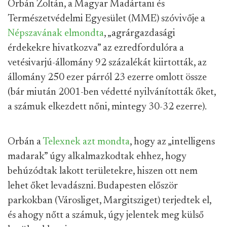
Orbán Zoltán, a Magyar Madártani és
Természetvédelmi Egyesület (MME) szóvivője a
Népszavának elmondta
, „agrárgazdasági
érdekekre hivatkozva” az ezredfordulóra a
vetésivarjú-állomány 92 százalékát kiirtották, az
állomány 250 ezer párról 23 ezerre omlott össze
(bár miután 2001-ben védetté nyilvánították őket,
a számuk elkezdett nőni, mintegy 30-32 ezerre).
Orbán a
Telexnek azt mondta
, hogy az „intelligens
madarak” úgy alkalmazkodtak ehhez, hogy
behúzódtak lakott területekre, hiszen ott nem
lehet őket levadászni. Budapesten először
parkokban (Városliget, Margitsziget) terjedtek el,
és ahogy nőtt a számuk, úgy jelentek meg külső