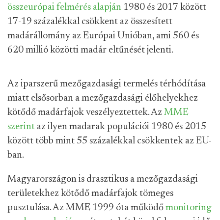
összeurópai felmérés alapján
1980 és 2017 között
17-19 százalékkal csökkent az összesített
madárállomány az Európai Unióban, ami 560 és
620 millió közötti madár eltűnését jelenti.
Az iparszerű mezőgazdasági termelés térhódítása
miatt elsősorban a mezőgazdasági élőhelyekhez
kötődő madárfajok veszélyeztettek. Az
MME
szerint
az ilyen madarak populációi 1980 és 2015
között több mint 55 százalékkal csökkentek az EU-
ban.
Magyarországon is drasztikus a mezőgazdasági
területekhez kötődő madárfajok tömeges
pusztulása. Az MME 1999 óta működő
monitoring