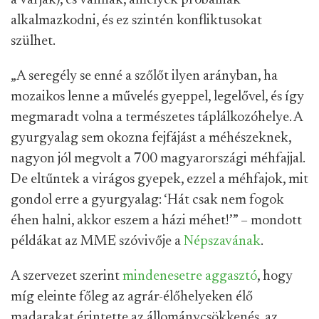
alkalmazkodni, és ez szintén konfliktusokat
szülhet.
„A seregély se enné a szőlőt ilyen arányban, ha
mozaikos lenne a művelés gyeppel, legelővel, és így
megmaradt volna a természetes táplálkozóhelye. A
gyurgyalag sem okozna fejfájást a méhészeknek,
nagyon jól megvolt a 700 magyarországi méhfajjal.
De eltűntek a virágos gyepek, ezzel a méhfajok, mit
gondol erre a gyurgyalag: ‘Hát csak nem fogok
éhen halni, akkor eszem a házi méhet!’” – mondott
példákat az MME szóvivője a
Népszavának
.
A szervezet szerint
mindenesetre aggasztó
, hogy
míg eleinte főleg az agrár-élőhelyeken élő
madarakat érintette az állománycsökkenés, az