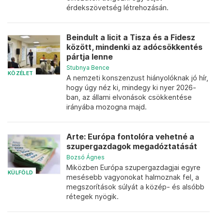
érdekszövetség létrehozásán.
Beindult a licit a Tisza és a Fidesz
között, mindenki az adócsökkentés
pártja lenne
Stubnya Bence
KÖZÉLET
A nemzeti konszenzust hiányolóknak jó hír,
hogy úgy néz ki, mindegy ki nyer 2026-
ban, az állami elvonások csökkentése
irányába mozogna majd.
Arte: Európa fontolóra vehetné a
szupergazdagok megadóztatását
Bozsó Ágnes
Miközben Európa szupergazdagjai egyre
KÜLFÖLD
mesésebb vagyonokat halmoznak fel, a
megszorítások súlyát a közép- és alsóbb
rétegek nyögik.