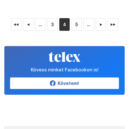
...
3
4
5
...
◄◄
◄
►
►►
Kövess minket Facebookon is!
Követem!