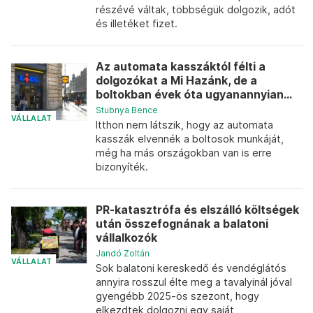
részévé váltak, többségük dolgozik, adót
és illetéket fizet.
Az automata kasszáktól félti a
dolgozókat a Mi Hazánk, de a
boltokban évek óta ugyanannyian...
Stubnya Bence
VÁLLALAT
Itthon nem látszik, hogy az automata
kasszák elvennék a boltosok munkáját,
még ha más országokban van is erre
bizonyíték.
PR-katasztrófa és elszálló költségek
után összefognának a balatoni
vállalkozók
Jandó Zoltán
VÁLLALAT
Sok balatoni kereskedő és vendéglátós
annyira rosszul élte meg a tavalyinál jóval
gyengébb 2025-ös szezont, hogy
elkezdtek dolgozni egy saját