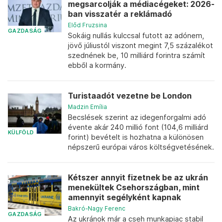
megsarcolják a médiacégeket: 2026-
ban visszatér a reklámadó
Előd Fruzsina
GAZDASÁG
Sokáig nullás kulccsal futott az adónem,
jövő júliustól viszont megint 7,5 százalékot
szednének be, 10 milliárd forintra számít
ebből a kormány.
Turistaadót vezetne be London
Madzin Emília
Becslések szerint az idegenforgalmi adó
évente akár 240 millió font (104,6 milliárd
KÜLFÖLD
forint) bevételt is hozhatna a különösen
népszerű európai város költségvetésének.
Kétszer annyit fizetnek be az ukrán
menekültek Csehországban, mint
amennyit segélyként kapnak
Bakró-Nagy Ferenc
GAZDASÁG
Az ukránok már a cseh munkapiac stabil