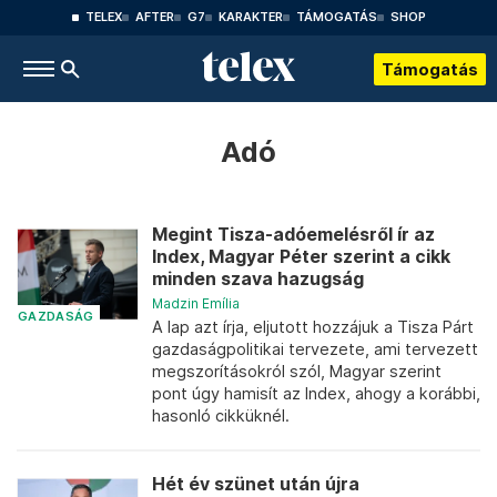
TELEX
AFTER
G7
KARAKTER
TÁMOGATÁS
SHOP
Támogatás
Adó
Megint Tisza-adóemelésről ír az
Index, Magyar Péter szerint a cikk
minden szava hazugság
Madzin Emília
GAZDASÁG
A lap azt írja, eljutott hozzájuk a Tisza Párt
gazdaságpolitikai tervezete, ami tervezett
megszorításokról szól, Magyar szerint
pont úgy hamisít az Index, ahogy a korábbi,
hasonló cikküknél.
Hét év szünet után újra