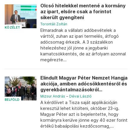
Olcsó hitelekkel mentené a kormány
az ipart, elsőre csak a forintot
sikerült gyengíteni
Torontáli Zoltán
KÖZÉLET
Elmaradnak a vállalati adóbevételek a
várttól, zuhan az ipari termelés, átfogó
adócsomag érkezik. A 3 százalékon
hitelezéshez jól jönne a jegybanki
kamatcsökkentés, de az árfolyam azonnal
megérezte...
Elindult Magyar Péter Nemzet Hangja
akciója, amiben adócsökkentésről és
gyerekbántalmazásokról...
Mizsur András
–
Dévai László
BELFÖLD
A kérdőívet a Tisza saját applikációján
keresztül lehet kitölteni, október 23-ig.
Magyar Péter azt is bejelentette, hogy
kormányra kerülve jönne egy 40 ezer forint
értékű babaápolási kezdőcsomag,...