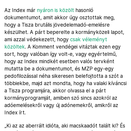
Az Index már
nyáron is közölt
hasonló
dokumentumot, amit akkor úgy osztottak meg,
hogy a Tisza brutális jövedelemadó-emelésre
készülhet. A párt beperelte a kormányközeli lapot,
ami azzal védekezett, hogy
csak véleményt
közöltek
. A Komment vendégei vitáztak ezen egy
sort, hogy valóban így volt-e, vagy egyértelmű,
hogy az Index mindkét esetben valós tervként
mutatta be a dokumentumot, és MZP egy-egy
pedofilozással néha sikeresen belefojtotta a szót a
többiekbe, majd azt mondta, hogy ha valaki kíváncsi
a Tisza programjára, akkor olvassa el a párt
kormányprogramját, amiben szó sincs azokról az
adóemelésekről vagy új adónemekről, amikről az
Index írt.
„Ki az az aberrált idióta, aki macskaadót talált ki? És