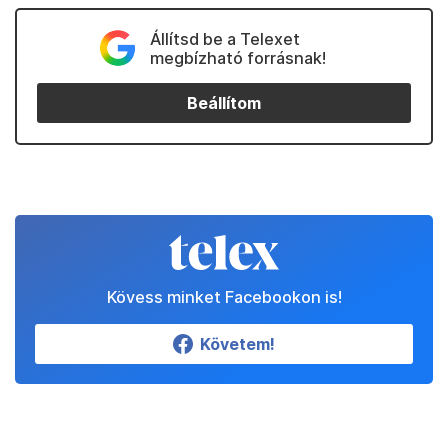
Állítsd be a Telexet
megbízható forrásnak!
Beállítom
Kövess minket Facebookon is!
Követem!