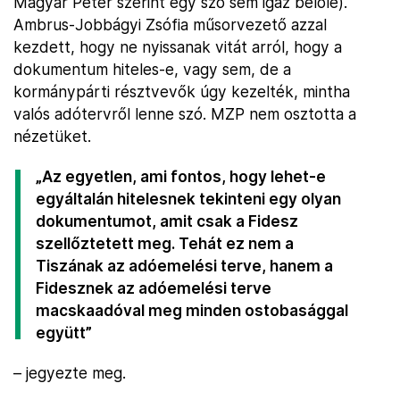
Magyar Péter szerint egy szó sem igaz belőle).
Ambrus-Jobbágyi Zsófia műsorvezető azzal
kezdett, hogy ne nyissanak vitát arról, hogy a
dokumentum hiteles-e, vagy sem, de a
kormánypárti résztvevők úgy kezelték, mintha
valós adótervről lenne szó. MZP nem osztotta a
nézetüket.
„Az egyetlen, ami fontos, hogy lehet-e
egyáltalán hitelesnek tekinteni egy olyan
dokumentumot, amit csak a Fidesz
szellőztetett meg. Tehát ez nem a
Tiszának az adóemelési terve, hanem a
Fidesznek az adóemelési terve
macskaadóval meg minden ostobasággal
együtt”
– jegyezte meg.