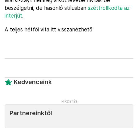
Márki-Zayt nemrég a köztévébe hívták be
beszélgetni, de hasonló stílusban
széttrollkodta az
interjút
.
A teljes hétfői vita itt visszanézhető:
Kedvenceink
Partnereinktől