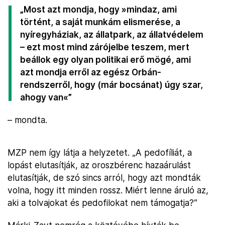
„Most azt mondja, hogy »mindaz, ami
történt, a saját munkám elismerése, a
nyíregyháziak, az állatpark, az állatvédelem
– ezt most mind zárójelbe teszem, mert
beállok egy olyan politikai erő mögé, ami
azt mondja erről az egész Orbán-
rendszerről, hogy (már bocsánat) úgy szar,
ahogy van«”
– mondta.
MZP nem így látja a helyzetet. „A pedofíliát, a
lopást elutasítják, az oroszbérenc hazaárulást
elutasítják, de szó sincs arról, hogy azt mondták
volna, hogy itt minden rossz. Miért lenne áruló az,
aki a tolvajokat és pedofilokat nem támogatja?”