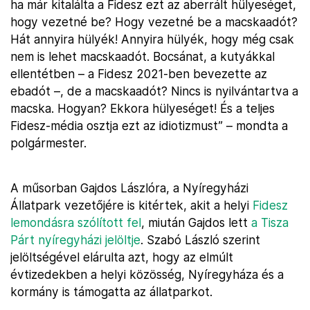
ha már kitalálta a Fidesz ezt az aberrált hülyeséget,
hogy vezetné be? Hogy vezetné be a macskaadót?
Hát annyira hülyék! Annyira hülyék, hogy még csak
nem is lehet macskaadót. Bocsánat, a kutyákkal
ellentétben – a Fidesz 2021-ben bevezette az
ebadót –, de a macskaadót? Nincs is nyilvántartva a
macska. Hogyan? Ekkora hülyeséget! És a teljes
Fidesz-média osztja ezt az idiotizmust” – mondta a
polgármester.
A műsorban Gajdos Lászlóra, a Nyíregyházi
Állatpark vezetőjére is kitértek, akit a helyi
Fidesz
lemondásra szólított fel
, miután Gajdos lett
a Tisza
Párt nyíregyházi jelöltje
. Szabó László szerint
jelöltségével elárulta azt, hogy az elmúlt
évtizedekben a helyi közösség, Nyíregyháza és a
kormány is támogatta az állatparkot.