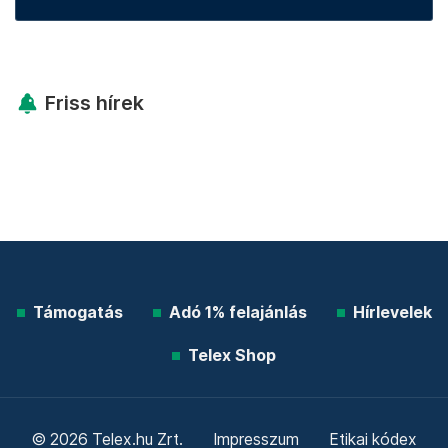
Friss hírek
Támogatás
Adó 1% felajánlás
Hírlevelek
Telex Shop
© 2026 Telex.hu Zrt.
Impresszum
Etikai kódex