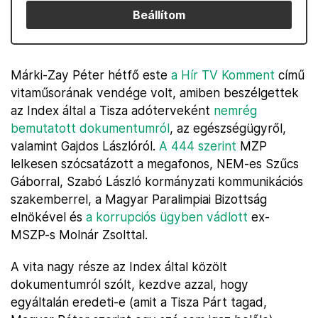
Beállítom
Márki-Zay Péter hétfő este
a Hír TV Komment
című
vitaműsorának vendége volt, amiben beszélgettek
az Index által a Tisza adóterveként
nemrég
bemutatott dokumentumról
, az egészségügyről,
valamint Gajdos Lászlóról.
A 444 szerint
MZP
lelkesen szócsatázott a megafonos, NEM-es Szűcs
Gáborral, Szabó László kormányzati kommunikációs
szakemberrel, a Magyar Paralimpiai Bizottság
elnökével és
a korrupciós ügyben vádlott
ex-
MSZP-s Molnár Zsolttal.
A vita nagy része az Index által közölt
dokumentumról szólt, kezdve azzal, hogy
egyáltalán eredeti-e (amit a Tisza Párt tagad,