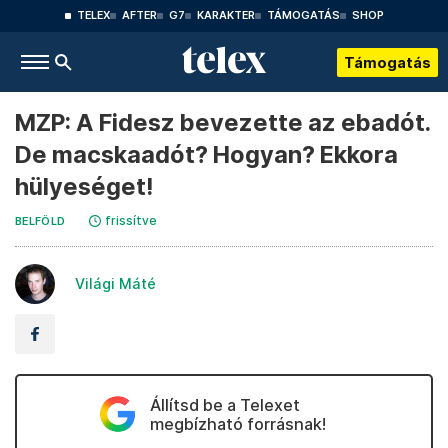
TELEX
AFTER
G7
KARAKTER
TÁMOGATÁS
SHOP
Támogatás
MZP: A Fidesz bevezette az ebadót.
De macskaadót? Hogyan? Ekkora
hülyeséget!
frissítve
BELFÖLD
Világi Máté
Állítsd be a Telexet
megbízható forrásnak!