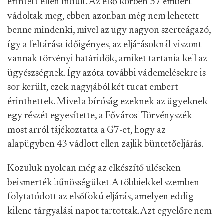
érintett ellen indult. Az első körben 37 embert
vádoltak meg, ebben azonban még nem lehetett
benne mindenki, mivel az ügy nagyon szerteágazó,
így a feltárása időigényes, az eljárásoknál viszont
vannak törvényi határidők, amiket tartania kell az
ügyészségnek. Így azóta további vádemelésekre is
sor került, ezek nagyjából két tucat embert
érinthettek. Mivel a bíróság ezeknek az ügyeknek
egy részét egyesítette, a Fővárosi Törvényszék
most arról tájékoztatta a G7-et, hogy az
alapügyben 43 vádlott ellen zajlik büntetőeljárás.
Közülük nyolcan még az elkészítő üléseken
beismerték bűnösségüket. A többiekkel szemben
folytatódott az elsőfokú eljárás, amelyen eddig
kilenc tárgyalási napot tartottak. Azt egyelőre nem