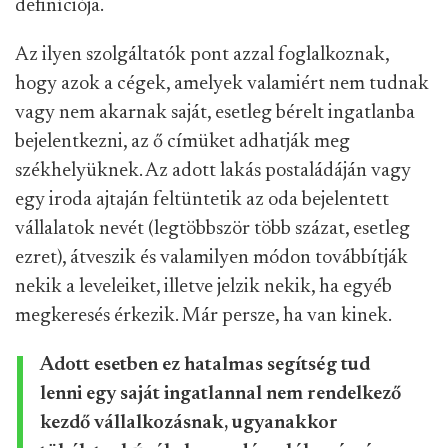
definíciója.
Az ilyen szolgáltatók pont azzal foglalkoznak,
hogy azok a cégek, amelyek valamiért nem tudnak
vagy nem akarnak saját, esetleg bérelt ingatlanba
bejelentkezni, az ő címüket adhatják meg
székhelyüknek. Az adott lakás postaládáján vagy
egy iroda ajtaján feltüntetik az oda bejelentett
vállalatok nevét (legtöbbször több százat, esetleg
ezret), átveszik és valamilyen módon továbbítják
nekik a leveleiket, illetve jelzik nekik, ha egyéb
megkeresés érkezik. Már persze, ha van kinek.
Adott esetben ez hatalmas segítség tud
lenni egy saját ingatlannal nem rendelkező
kezdő vállalkozásnak, ugyanakkor