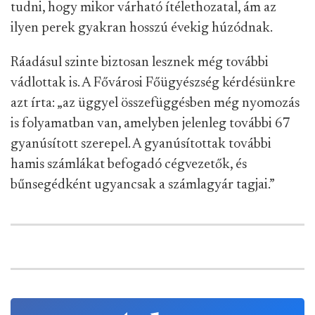
tudni, hogy mikor várható ítélethozatal, ám az
ilyen perek gyakran hosszú évekig húzódnak.
Ráadásul szinte biztosan lesznek még további
vádlottak is. A Fővárosi Főügyészség kérdésünkre
azt írta: „az üggyel összefüggésben még nyomozás
is folyamatban van, amelyben jelenleg további 67
gyanúsított szerepel. A gyanúsítottak további
hamis számlákat befogadó cégvezetők, és
bűnsegédként ugyancsak a számlagyár tagjai.”