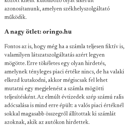
között kilenc különböző olyat sikerült
azonosítanunk, amelyen székhelyszolgáltató
működik.
A nagy ötlet: oringo.hu
Fontos az is, hogy még ha a számla teljesen fiktív is,
valamilyen látszatszolgáltatás azért legyen
mögötte. Erre tökéletes egy olyan hirdetés,
amelynek tényleges piaci értéke nincs, de ha valaki
elkezd kutakodni, akkor mégiscsak fel lehet
mutatni egy megjelenést a számla mögötti
teljesítésként. Az elmúlt évtizedek szép számú ralis
adócsalása is mind erre épült: a valós piaci értéknél
sokkal magasabb összegről állítottak ki számlát
azoknak, akik az autókon hirdettek.