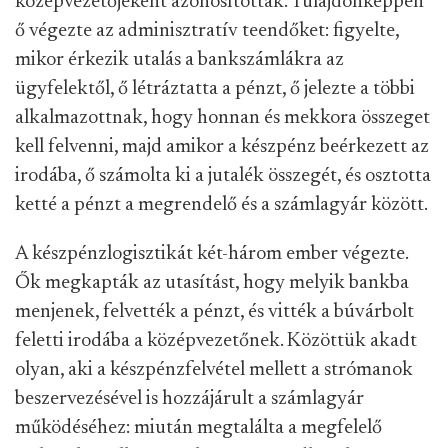
középvezetőjeként azonosítottak. Tulajdonképpen
ő végezte az adminisztratív teendőket: figyelte,
mikor érkezik utalás a bankszámlákra az
ügyfelektől, ő létráztatta a pénzt, ő jelezte a többi
alkalmazottnak, hogy honnan és mekkora összeget
kell felvenni, majd amikor a készpénz beérkezett az
irodába, ő számolta ki a jutalék összegét, és osztotta
ketté a pénzt a megrendelő és a számlagyár között.
A készpénzlogisztikát két-három ember végezte.
Ők megkapták az utasítást, hogy melyik bankba
menjenek, felvették a pénzt, és vitték a búvárbolt
feletti irodába a középvezetőnek. Közöttük akadt
olyan, aki a készpénzfelvétel mellett a strómanok
beszervezésével is hozzájárult a számlagyár
működéséhez: miután megtalálta a megfelelő