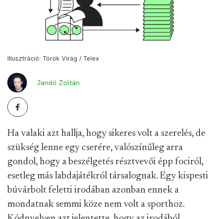
Illusztráció: Török Virág / Telex
Jandó Zoltán
Ha valaki azt hallja, hogy sikeres volt a szerelés, de
szükség lenne egy cserére, valószínűleg arra
gondol, hogy a beszélgetés résztvevői épp fociról,
esetleg más labdajátékról társalognak. Egy kispesti
búvárbolt feletti irodában azonban ennek a
mondatnak semmi köze nem volt a sporthoz.
Kódnyelven azt jelentette, hogy az irodából