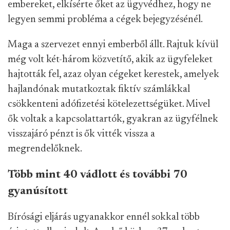
embereket, elkísérte őket az ügyvédhez, hogy ne
legyen semmi probléma a cégek bejegyzésénél.
Maga a szervezet ennyi emberből állt. Rajtuk kívül
még volt két-három közvetítő, akik az ügyfeleket
hajtották fel, azaz olyan cégeket kerestek, amelyek
hajlandónak mutatkoztak fiktív számlákkal
csökkenteni adófizetési kötelezettségüket. Mivel
ők voltak a kapcsolattartók, gyakran az ügyfélnek
visszajáró pénzt is ők vitték vissza a
megrendelőknek.
Több mint 40 vádlott és további 70
gyanúsított
Bírósági eljárás ugyanakkor ennél sokkal több