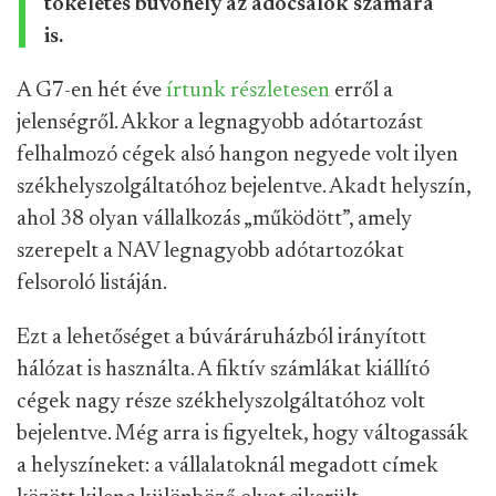
tökéletes búvóhely az adócsalók számára
is.
A G7-en hét éve
írtunk részletesen
erről a
jelenségről. Akkor a legnagyobb adótartozást
felhalmozó cégek alsó hangon negyede volt ilyen
székhelyszolgáltatóhoz bejelentve. Akadt helyszín,
ahol 38 olyan vállalkozás „működött”, amely
szerepelt a NAV legnagyobb adótartozókat
felsoroló listáján.
Ezt a lehetőséget a búváráruházból irányított
hálózat is használta. A fiktív számlákat kiállító
cégek nagy része székhelyszolgáltatóhoz volt
bejelentve. Még arra is figyeltek, hogy váltogassák
a helyszíneket: a vállalatoknál megadott címek