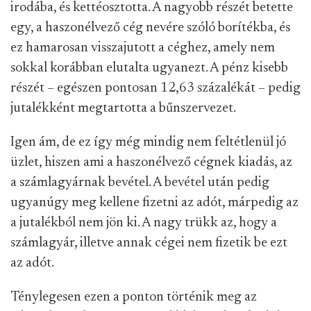
irodába, és kettéosztotta. A nagyobb részét betette
egy, a haszonélvező cég nevére szóló borítékba, és
ez hamarosan visszajutott a céghez, amely nem
sokkal korábban elutalta ugyanezt. A pénz kisebb
részét – egészen pontosan 12,63 százalékát – pedig
jutalékként megtartotta a bűnszervezet.
Igen ám, de ez így még mindig nem feltétlenül jó
üzlet, hiszen ami a haszonélvező cégnek kiadás, az
a számlagyárnak bevétel. A bevétel után pedig
ugyanúgy meg kellene fizetni az adót, márpedig az
a jutalékból nem jön ki. A nagy trükk az, hogy a
számlagyár, illetve annak cégei nem fizetik be ezt
az adót.
Ténylegesen ezen a ponton történik meg az