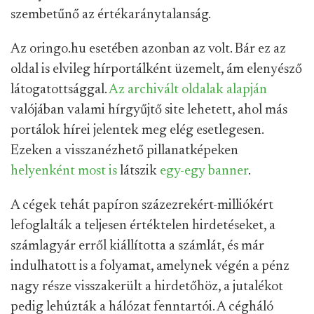
szembetűnő az értékaránytalanság.
Az oringo.hu esetében azonban az volt. Bár ez az
oldal is elvileg hírportálként üzemelt, ám elenyésző
látogatottsággal.
Az archivált
oldalak
alapján
valójában valami hírgyűjtő site lehetett, ahol más
portálok hírei jelentek meg elég esetlegesen.
Ezeken a visszanézhető pillanatképeken
helyenként most is
látszik
egy-egy banner
.
A cégek tehát papíron százezrekért-milliókért
lefoglalták a teljesen értéktelen hirdetéseket, a
számlagyár erről kiállította a számlát, és már
indulhatott is a folyamat, amelynek végén a pénz
nagy része visszakerült a hirdetőhöz, a jutalékot
pedig lehúzták a hálózat fenntartói. A cégháló