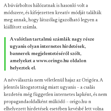
A búvárboltos hálózatnak is hasonló volt a
módszere, és kifejezetten kreatív módját találták
meg annak, hogy látszólag igazolható legyen a
kiállított számla.
A valótlan tartalmú számlák nagy része
ugyanis olyan internetes hirdetések,
bannerek megjelentetéséről szólt,
amelyeket a www.oringo.hu oldalon
helyeztek el.
A névválasztás nem véletlenül hajaz az Origóra. A
jelentős látogatottság miatt ugyanis – a csalás
kezdetén még független internetes lapként, és nem
propagandaoldalként működő – origo.hu-n
elhelyezett hirdetések esetében kevésbé lett volna