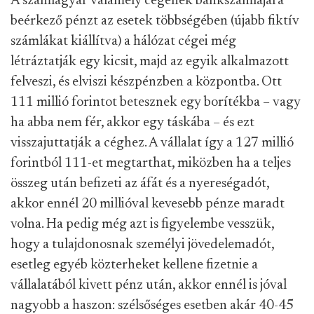
A számlagyár valamely cégének bankszámlájára
beérkező pénzt az esetek többségében (újabb fiktív
számlákat kiállítva) a hálózat cégei még
létráztatják egy kicsit, majd az egyik alkalmazott
felveszi, és elviszi készpénzben a központba. Ott
111 millió forintot betesznek egy borítékba – vagy
ha abba nem fér, akkor egy táskába – és ezt
visszajuttatják a céghez. A vállalat így a 127 millió
forintból 111-et megtarthat, miközben ha a teljes
összeg után befizeti az áfát és a nyereségadót,
akkor ennél 20 millióval kevesebb pénze maradt
volna. Ha pedig még azt is figyelembe vesszük,
hogy a tulajdonosnak személyi jövedelemadót,
esetleg egyéb közterheket kellene fizetnie a
vállalatából kivett pénz után, akkor ennél is jóval
nagyobb a haszon: szélsőséges esetben akár 40-45