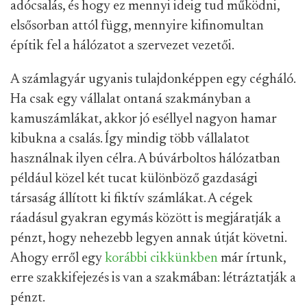
adócsalás, és hogy ez mennyi ideig tud működni,
elsősorban attól függ, mennyire kifinomultan
építik fel a hálózatot a szervezet vezetői.
A számlagyár ugyanis tulajdonképpen egy cégháló.
Ha csak egy vállalat ontaná szakmányban a
kamuszámlákat, akkor jó eséllyel nagyon hamar
kibukna a csalás. Így mindig több vállalatot
használnak ilyen célra. A búvárboltos hálózatban
például közel két tucat különböző gazdasági
társaság állított ki fiktív számlákat. A cégek
ráadásul gyakran egymás között is megjáratják a
pénzt, hogy nehezebb legyen annak útját követni.
Ahogy erről egy
korábbi cikkünkben
már írtunk,
erre szakkifejezés is van a szakmában: létráztatják a
pénzt.