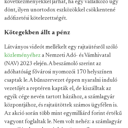
következményekkel járhat, ha egy vállalkozó úgy
dönt, ilyen unortodox eszközökkel csökkentené
adófizetési kötelezettségét.
Kötegekben állt a pénz
Látványos videót mellékelt egy rajtaütésről szóló
közleményéhez
a Nemzeti Adó- és Vámhivatal
(NAV) 2023 elején. A beszámoló szerint az
adóhatóság fővárosi nyomozói 170 helyszínen
csaptak le. A bűnszervezet éppen nyaralni induló
vezetőjét a reptéren kapták el, de kiszálltak az
egyik cége nevén tartott házához, a számlagyár
központjához, és rajtaütöttek számos ügyfélen is.
Az akció során több mint egymilliárd forint értékű
vagyont foglaltak le. Nem volt nehéz: a számlagyár