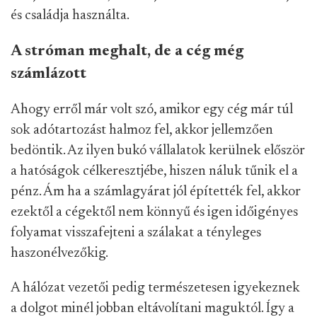
és családja használta.
A stróman meghalt, de a cég még
számlázott
Ahogy erről már volt szó, amikor egy cég már túl
sok adótartozást halmoz fel, akkor jellemzően
bedöntik. Az ilyen bukó vállalatok kerülnek először
a hatóságok célkeresztjébe, hiszen náluk tűnik el a
pénz. Ám ha a számlagyárat jól építették fel, akkor
ezektől a cégektől nem könnyű és igen időigényes
folyamat visszafejteni a szálakat a tényleges
haszonélvezőkig.
A hálózat vezetői pedig természetesen igyekeznek
a dolgot minél jobban eltávolítani maguktól. Így a