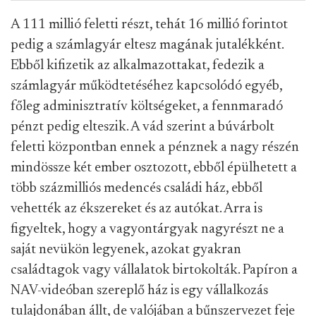
A 111 millió feletti részt, tehát 16 millió forintot
pedig a számlagyár eltesz magának jutalékként.
Ebből kifizetik az alkalmazottakat, fedezik a
számlagyár működtetéséhez kapcsolódó egyéb,
főleg adminisztratív költségeket, a fennmaradó
pénzt pedig elteszik. A vád szerint a búvárbolt
feletti központban ennek a pénznek a nagy részén
mindössze két ember osztozott, ebből épülhetett a
több százmilliós medencés családi ház, ebből
vehették az ékszereket és az autókat. Arra is
figyeltek, hogy a vagyontárgyak nagyrészt ne a
saját nevükön legyenek, azokat gyakran
családtagok vagy vállalatok birtokolták. Papíron a
NAV-videóban szereplő ház is egy vállalkozás
tulajdonában állt, de valójában a bűnszervezet feje