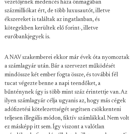
vezetőjének medencés háza önmagában
százmilliókat ért, de több luxusautót, illetve
ékszereket is találtak az ingatlanban, és
kötegekben kerültek elő forint-, illetve
euróbankjegyek is.
A NAV szakemberei ekkor már évek óta nyomoztak
a számlagyár után. Bár a szervezet működését
mindössze két ember fogta össze, és további fél
tucat végezte benne a napi teendőket, a
bűnténynek így is több mint száz érintettje van. Az
ilyen számlagyár célja ugyanis az, hogy más cégek
adófizetési kötelezettségét segítsen csökkenteni
teljesen illegális módon, fiktív számlákkal. Nem volt
ez másképp itt sem. Így viszont a valótlan