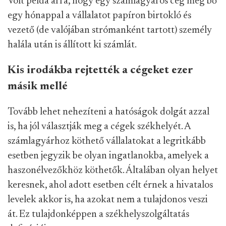
Volt példa arra, hogy egy számlagyáros cég még bő
egy hónappal a vállalatot papíron birtokló és
vezető (de valójában strómanként tartott) személy
halála után is állított ki számlát.
Kis irodákba rejtették a cégeket ezer
másik mellé
Tovább lehet nehezíteni a hatóságok dolgát azzal
is, ha jól választják meg a cégek székhelyét. A
számlagyárhoz köthető vállalatokat a legritkább
esetben jegyzik be olyan ingatlanokba, amelyek a
haszonélvezőkhöz köthetők. Általában olyan helyet
keresnek, ahol adott esetben célt érnek a hivatalos
levelek akkor is, ha azokat nem a tulajdonos veszi
át. Ez tulajdonképpen a székhelyszolgáltatás