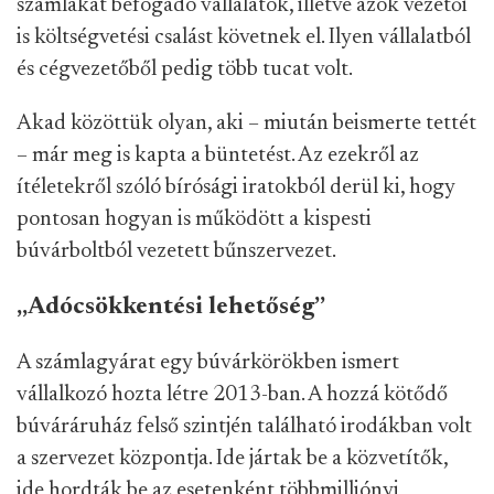
számlákat befogadó vállalatok, illetve azok vezetői
is költségvetési csalást követnek el. Ilyen vállalatból
és cégvezetőből pedig több tucat volt.
Akad közöttük olyan, aki – miután beismerte tettét
– már meg is kapta a büntetést. Az ezekről az
ítéletekről szóló bírósági iratokból derül ki, hogy
pontosan hogyan is működött a kispesti
búvárboltból vezetett bűnszervezet.
„Adócsökkentési lehetőség”
A számlagyárat egy búvárkörökben ismert
vállalkozó hozta létre 2013-ban. A hozzá kötődő
búváráruház felső szintjén található irodákban volt
a szervezet központja. Ide jártak be a közvetítők,
ide hordták be az esetenként többmilliónyi