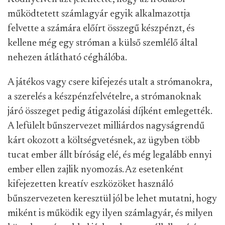
működtetett számlagyár egyik alkalmazottja
felvette a számára előírt összegű készpénzt, és
kellene még egy stróman a külső szemlélő által
nehezen átlátható céghálóba.
A játékos vagy csere kifejezés utalt a strómanokra,
a szerelés a készpénzfelvételre, a strómanoknak
járó összeget pedig átigazolási díjként emlegették.
A lefülelt bűnszervezet milliárdos nagyságrendű
kárt okozott a költségvetésnek, az ügyben több
tucat ember állt bíróság elé, és még legalább ennyi
ember ellen zajlik nyomozás. Az esetenként
kifejezetten kreatív eszközöket használó
bűnszervezeten keresztül jól be lehet mutatni, hogy
miként is működik egy ilyen számlagyár, és milyen