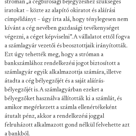
stróman „a cégbírósági bejegyzéshez szükséges
iratokat – közte az alapító okiratot és aláírási
címpéldányt – úgy írta alá, hogy ténylegesen nem
kívánt a cég nevében gazdasági tevékenységet
végezni, a céget képviselni”. A vállalatot ettől fogva
a számlagyár vezetői és beosztottjaik irányították.
Ezt úgy tehették meg, hogy a stróman a
bankszámlához rendelkezési jogot biztosított a
számlagyár egyik alkalmazottja számára, illetve
átadta a cég bélyegzőjét és a saját aláírás-
bélyegzőjét is. A számlagyárban ezeket a
bélyegzőket használva állították ki a számlát, és
amikor megérkezett a számla ellenértékeként
átutalt pénz, akkor a rendelkezési joggal
felruházott alkalmazott gond nélkül felvehette azt
a bankból.