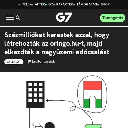
TELEX
AFTER
G7
KARAKTER
TÁMOGATÁS
SHOP
Támogatás
Százmilliókat kerestek azzal, hogy
létrehozták az oringo.hu-t, majd
elkezdték a nagyüzemi adócsalást
Legfontosabb
VÁLLALAT