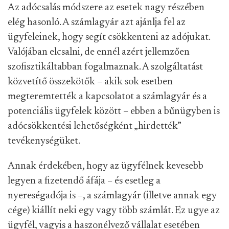
Az adócsalás módszere az esetek nagy részében
elég hasonló. A számlagyár azt ajánlja fel az
ügyfeleinek, hogy segít csökkenteni az adójukat.
Valójában elcsalni, de ennél azért jellemzően
szofisztikáltabban fogalmaznak. A szolgáltatást
közvetítő összekötők – akik sok esetben
megteremtették a kapcsolatot a számlagyár és a
potenciális ügyfelek között – ebben a bűnügyben is
adócsökkentési lehetőségként „hirdették”
tevékenységüket.
Annak érdekében, hogy az ügyfélnek kevesebb
legyen a fizetendő áfája – és esetleg a
nyereségadója is –, a számlagyár (illetve annak egy
cége) kiállít neki egy vagy több számlát. Ez ugye az
ügyfél, vagyis a haszonélvező vállalat esetében