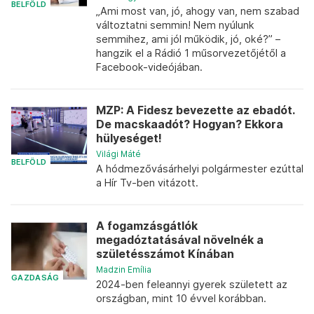
BELFÖLD
„Ami most van, jó, ahogy van, nem szabad
változtatni semmin! Nem nyúlunk
semmihez, ami jól működik, jó, oké?” –
hangzik el a Rádió 1 műsorvezetőjétől a
Facebook-videójában.
MZP: A Fidesz bevezette az ebadót.
De macskaadót? Hogyan? Ekkora
hülyeséget!
Világi Máté
BELFÖLD
A hódmezővásárhelyi polgármester ezúttal
a Hír Tv-ben vitázott.
A fogamzásgátlók
megadóztatásával növelnék a
születésszámot Kínában
Madzin Emília
GAZDASÁG
2024-ben feleannyi gyerek született az
országban, mint 10 évvel korábban.