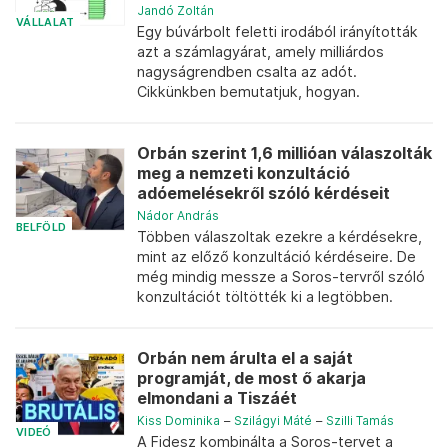
Jandó Zoltán
VÁLLALAT
Egy búvárbolt feletti irodából irányították
azt a számlagyárat, amely milliárdos
nagyságrendben csalta az adót.
Cikkünkben bemutatjuk, hogyan.
Orbán szerint 1,6 millióan válaszolták
meg a nemzeti konzultáció
adóemelésekről szóló kérdéseit
Nádor András
BELFÖLD
Többen válaszoltak ezekre a kérdésekre,
mint az előző konzultáció kérdéseire. De
még mindig messze a Soros-tervről szóló
konzultációt töltötték ki a legtöbben.
Orbán nem árulta el a saját
programját, de most ő akarja
elmondani a Tiszáét
Kiss Dominika
–
Szilágyi Máté
–
Szilli Tamás
VIDEÓ
A Fidesz kombinálta a Soros-tervet a