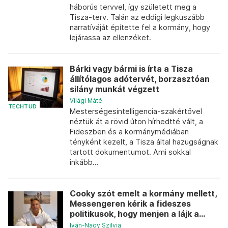
háborús tervvel, így született meg a
Tisza-terv. Talán az eddigi legkuszább
narratíváját építette fel a kormány, hogy
lejárassa az ellenzéket.
Bárki vagy bármi is írta a Tisza
állítólagos adótervét, borzasztóan
silány munkát végzett
Világi Máté
TECHTUD
Mesterségesintelligencia-szakértővel
néztük át a rövid úton hírhedtté vált, a
Fideszben és a kormánymédiában
tényként kezelt, a Tisza által hazugságnak
tartott dokumentumot. Ami sokkal
inkább...
Cooky szót emelt a kormány mellett,
Messengeren kérik a fideszes
politikusok, hogy menjen a lájk a...
Iván-Nagy Szilvia