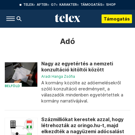
TELEX
AFTER
G7
KARAKTER
TÁMOGATÁS
SHOP
Támogatás
Adó
Nagy az egyetértés a nemzeti
konzultáció kitöltői között
Aradi Hanga Zsófia
A kormány közölte az adóemelésekről
BELFÖLD
szóló konzultáció eredményeit, a
válaszadók mindenben egyetértettek a
kormány narratívájával.
Százmilliókat kerestek azzal, hogy
létrehozták az oringo.hu-t, majd
elkezdték a nagyüzemi adócsalást