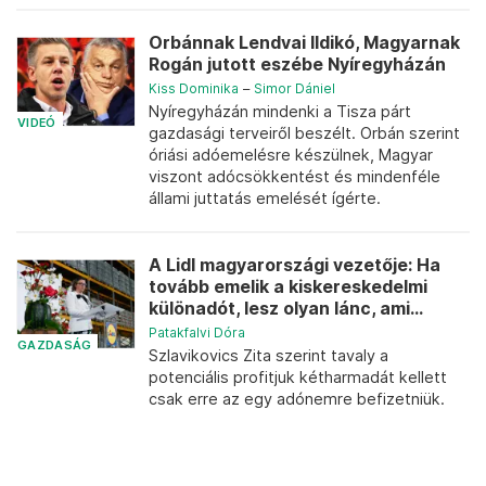
Orbánnak Lendvai Ildikó, Magyarnak
Rogán jutott eszébe Nyíregyházán
Kiss Dominika
–
Simor Dániel
Nyíregyházán mindenki a Tisza párt
VIDEÓ
gazdasági terveiről beszélt. Orbán szerint
óriási adóemelésre készülnek, Magyar
viszont adócsökkentést és mindenféle
állami juttatás emelését ígérte.
A Lidl magyarországi vezetője: Ha
tovább emelik a kiskereskedelmi
különadót, lesz olyan lánc, ami...
Patakfalvi Dóra
GAZDASÁG
Szlavikovics Zita szerint tavaly a
potenciális profitjuk kétharmadát kellett
csak erre az egy adónemre befizetniük.