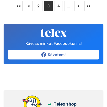
2
3
4
...
◄◄
◄
►
►►
Kövess minket Facebookon is!
Követem!
Telex shop