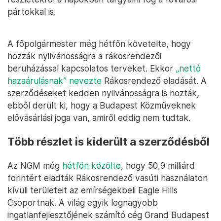
pártokkal is.
A főpolgármester még hétfőn követelte, hogy
hozzák nyilvánosságra a rákosrendezői
beruházással kapcsolatos terveket. Ekkor
„nettó
hazaárulásnak” nevezte
Rákosrendező eladását. A
szerződéseket kedden nyilvánosságra is hozták,
ebből derült ki, hogy a Budapest Közműveknek
elővásárlási joga van, amiről eddig nem tudtak.
Több részlet is kiderült a szerződésből
Az NGM még
hétfőn közölte
, hogy 50,9 milliárd
forintért eladták Rákosrendező vasúti használaton
kívüli területeit az emírségekbeli Eagle Hills
Csoportnak. A világ egyik legnagyobb
ingatlanfejlesztőjének számító cég Grand Budapest