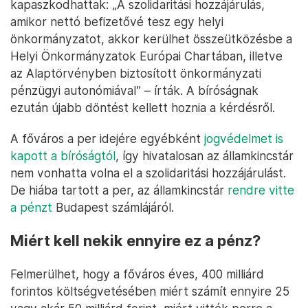
kapaszkodhattak: „A szolidaritási hozzájárulás,
amikor nettó befizetővé tesz egy helyi
önkormányzatot, akkor kerülhet összeütközésbe a
Helyi Önkormányzatok Európai Chartában, illetve
az Alaptörvényben biztosított önkormányzati
pénzügyi autonómiával” – írták. A bíróságnak
ezután újabb döntést kellett hoznia a kérdésről.
A főváros a per idejére egyébként
jogvédelmet is
kapott a bíróságtól
, így hivatalosan az államkincstár
nem vonhatta volna el a szolidaritási hozzájárulást.
De hiába tartott a per, az államkincstár
rendre vitte
a pénzt
Budapest számlájáról.
Miért kell nekik ennyire ez a pénz?
Felmerülhet, hogy a főváros éves, 400 milliárd
forintos költségvetésében miért számít ennyire 25