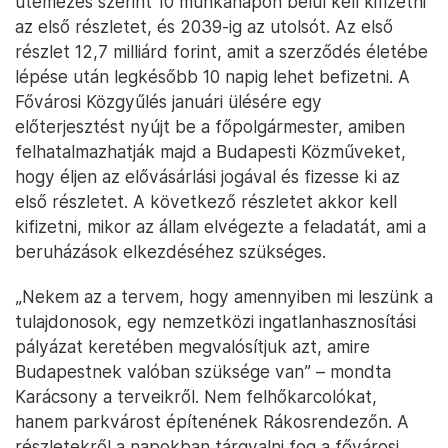
ütemezés szerint 10 munkanapon belül kell kifizetni
az első részletet, és 2039-ig az utolsót. Az első
részlet 12,7 milliárd forint, amit a szerződés életébe
lépése után legkésőbb 10 napig lehet befizetni. A
Fővárosi Közgyűlés januári ülésére egy
előterjesztést nyújt be a főpolgármester, amiben
felhatalmazhatják majd a Budapesti Közműveket,
hogy éljen az elővásárlási jogával és fizesse ki az
első részletet. A következő részletet akkor kell
kifizetni, mikor az állam elvégezte a feladatát, ami a
beruházások elkezdéséhez szükséges.
„Nekem az a tervem, hogy amennyiben mi leszünk a
tulajdonosok, egy nemzetközi ingatlanhasznosítási
pályázat keretében megvalósítjuk azt, amire
Budapestnek valóban szüksége van” – mondta
Karácsony a terveikről. Nem felhőkarcolókat,
hanem parkvárost építenének Rákosrendezőn. A
részletekről a napokban tárgyalni fog a fővárosi