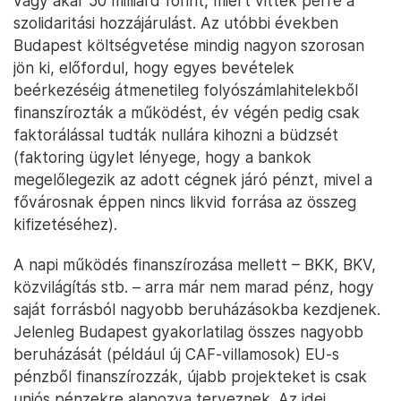
vagy akár 50 milliárd forint, miért vitték perre a
szolidaritási hozzájárulást. Az utóbbi években
Budapest költségvetése mindig nagyon szorosan
jön ki, előfordul, hogy egyes bevételek
beérkezéséig átmenetileg folyószámlahitelekből
finanszírozták a működést, év végén pedig csak
faktorálással tudták nullára kihozni a büdzsét
(faktoring ügylet lényege, hogy a bankok
megelőlegezik az adott cégnek járó pénzt, mivel a
fővárosnak éppen nincs likvid forrása az összeg
kifizetéséhez).
A napi működés finanszírozása mellett – BKK, BKV,
közvilágítás stb. – arra már nem marad pénz, hogy
saját forrásból nagyobb beruházásokba kezdjenek.
Jelenleg Budapest gyakorlatilag összes nagyobb
beruházását (például új CAF-villamosok) EU-s
pénzből finanszírozzák, újabb projekteket is csak
uniós pénzekre alapozva terveznek. Az idei