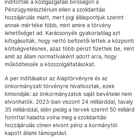
indítottak a közigazgatási bíróságon a
Pénzügyminisztérium ellen a szolidaritási
hozzájárulás miatt, mert jogi álláspontjuk szerint
annak mértéke több, mint amire a törvény
lehetőséget ad. Karácsonyék gyakorlatilag azt
kifogásolták, hogy nettó befizetői lettek a központi
költségvetésnek, azaz több pénzt fizettek be, mint
amit az állam normatívaként adott arra, hogy
működtessék a közszolgáltatásokat.
A per indításakor az Alaptörvényre és az
önkormányzati törvényre hivatkoztak, ezek
kimondják: az önkormányzatok saját bevételei nem
elvonhatók. 2023-ban viszont 24 milliárddal, tavaly
35 milliárddal, idén pedig a tervek szerint 50 milliárd
forinttal haladta volna meg a szolidaritási
hozzájárulás címen elvont pénz a kormánytól
kapott állami támogatást.