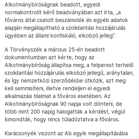
Alkotmánybíróságnak beadott, egyedi
normakontrollt kérő beadványában azt írta, „a
főváros által csatolt beszámolók és egyéb adatok
alapján megállapítható a szolidaritási hozzájárulás
ügyében az állami konfiskáló, elkobzó jelleg”.
A Törvényszék a március 25-én beadott
dokumentumban azt kérte, hogy az
Alkotmánybíróság állapítsa meg, a felperest terhelő
szolidaritási hozzájárulás elkobzó jellegű, aránytalan,
és így nemzetközi szerződésbe ütközik, azt meg
kell semmisíteni, illetve rendeljen el egyedi
alkalmazási tilalmat a főváros esetében. Az
Alkotmánybíróságnak 90 napja volt dönteni, de
több mint 200 napig halogatták a kérdést, végül
kimondták, hogy nincs túladóztatva a főváros.
Karácsonyék viszont az Ab egyik megállapításába