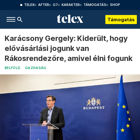
TELEX
AFTER
G7
KARAKTER
TÁMOGATÁS
SHOP
Támogatás
Karácsony Gergely: Kiderült, hogy
elővásárlási jogunk van
Rákosrendezőre, amivel élni fogunk
BELFÖLD
GAZDASÁG