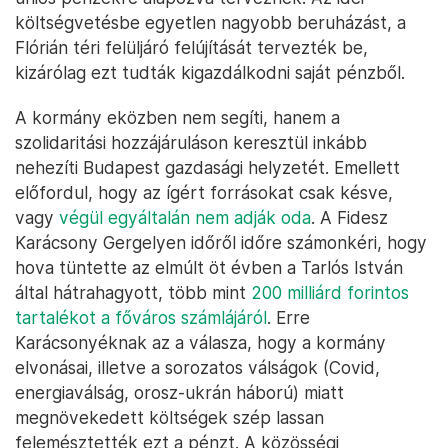
költségvetésbe egyetlen nagyobb beruházást, a
Flórián téri felüljáró felújítását tervezték be,
kizárólag ezt tudták kigazdálkodni saját pénzből.
A kormány eközben nem segíti, hanem a
szolidaritási hozzájáruláson keresztül inkább
nehezíti Budapest gazdasági helyzetét. Emellett
előfordul, hogy az ígért forrásokat csak késve,
vagy
végül egyáltalán nem adják oda
. A Fidesz
Karácsony Gergelyen időről időre számonkéri, hogy
hova tüntette az elmúlt öt évben a Tarlós István
által hátrahagyott, több mint
200 milliárd forintos
tartalékot a főváros számlájáról
. Erre
Karácsonyéknak az a válasza, hogy a kormány
elvonásai, illetve a sorozatos válságok (Covid,
energiaválság, orosz-ukrán háború) miatt
megnövekedett költségek szép lassan
felemésztették ezt a pénzt. A közösségi