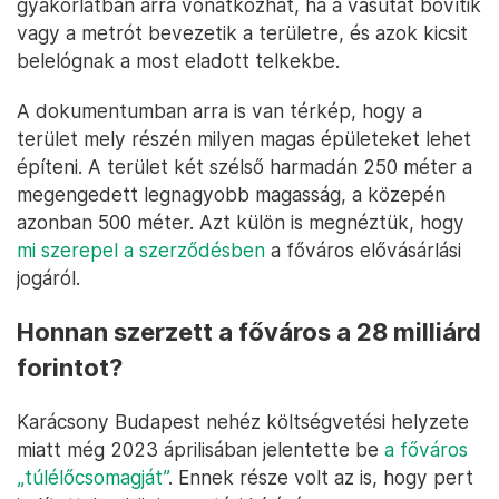
gyakorlatban arra vonatkozhat, ha a vasutat bővítik
vagy a metrót bevezetik a területre, és azok kicsit
belelógnak a most eladott telkekbe.
A dokumentumban arra is van térkép, hogy a
terület mely részén milyen magas épületeket lehet
építeni. A terület két szélső harmadán 250 méter a
megengedett legnagyobb magasság, a közepén
azonban 500 méter. Azt külön is megnéztük, hogy
mi szerepel a szerződésben
a főváros elővásárlási
jogáról.
Honnan szerzett a főváros a 28 milliárd
forintot?
Karácsony Budapest nehéz költségvetési helyzete
miatt még 2023 áprilisában jelentette be
a főváros
„túlélőcsomagját”
. Ennek része volt az is, hogy pert