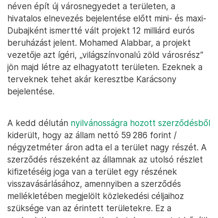
néven épít új városnegyedet a területen, a
hivatalos elnevezés bejelentése előtt mini- és maxi-
Dubajként ismertté vált projekt 12 milliárd eurós
beruházást jelent. Mohamed Alabbar, a projekt
vezetője azt ígéri, „világszínvonalú zöld városrész”
jön majd létre az elhagyatott területen. Ezeknek a
terveknek tehet akár keresztbe Karácsony
bejelentése.
A kedd délután
nyilvánosságra hozott szerződésből
kiderült, hogy az állam nettó 59 286 forint /
négyzetméter áron adta el a terület nagy részét. A
szerződés részeként az államnak az utolsó részlet
kifizetéséig joga van a terület egy részének
visszavásárlásához, amennyiben a szerződés
mellékletében megjelölt közlekedési céljaihoz
szüksége van az érintett területekre. Ez a