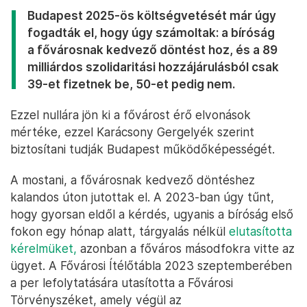
Budapest 2025-ös költségvetését már úgy
fogadták el, hogy úgy számoltak: a bíróság
a fővárosnak kedvező döntést hoz, és a 89
milliárdos szolidaritási hozzájárulásból csak
39-et fizetnek be, 50-et pedig nem.
Ezzel nullára jön ki a fővárost érő elvonások
mértéke, ezzel Karácsony Gergelyék szerint
biztosítani tudják Budapest működőképességét.
A mostani, a fővárosnak kedvező döntéshez
kalandos úton jutottak el. A 2023-ban úgy tűnt,
hogy gyorsan eldől a kérdés, ugyanis a bíróság első
fokon egy hónap alatt, tárgyalás nélkül
elutasította
kérelmüket,
azonban a főváros másodfokra vitte az
ügyet. A Fővárosi Ítélőtábla 2023 szeptemberében
a per lefolytatására utasította a Fővárosi
Törvényszéket, amely végül az