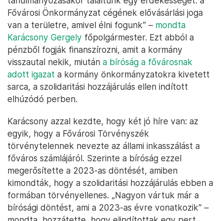
tanulmányozásakor találtunk egy érdekességet: a
Fővárosi Önkormányzat cégének elővásárlási joga
van a területre, amivel élni fogunk” –
mondta
Karácsony Gergely
főpolgármester. Ezt abból a
pénzből fogják finanszírozni, amit a kormány
visszautal nekik, miután
a bíróság a fővárosnak
adott igazat
a kormány önkormányzatokra kivetett
sarca, a szolidaritási hozzájárulás ellen indított
elhúzódó perben.
Karácsony azzal kezdte, hogy két jó híre van: az
egyik, hogy a Fővárosi Törvényszék
törvénytelennek nevezte az állami inkasszálást a
főváros számlájáról. Szerinte a bíróság ezzel
megerősítette a 2023-as döntését, amiben
kimondták, hogy a szolidaritási hozzájárulás ebben a
formában törvényellenes. „Nagyon vártuk már a
bírósági döntést, ami a 2023-as évre vonatkozik” –
mondta, hozzátette, hogy elindítottak egy pert