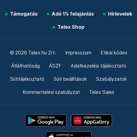
Támogatás
Adó 1% felajánlás
Hírlevelek
Telex Shop
© 2026 Telex.hu Zrt.
Impresszum
Etikai kódex
Átláthatóság
ÁSZF
Adatkezelési tájékoztató
Sütitájékoztató
Süti beállítások
Szabályzatok
Kommentelési szabályzat
Telex Sales