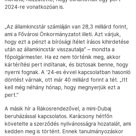
2024-re vonatkozóan is.
„Az államkincstár számláján van 28,3 milliárd forint,
ami a Fővárosi Önkormányzatot illeti. Azt várjuk,
hogy ezt a pénzt a bírósági ítélet írásos kihirdetése
után az államkincstár visszautalja” – mondta a
főpolgármester. Ha ez nem történik meg, akkor
kártérítési pert indítanak, és biztosak benne, hogy
nyerni fognak. A '24-es évvel kapcsolatban hasonló
döntést várnak, ott már 40 milliárd forint a tét. „Itt
kell még néhány hónap, hogy megnyerjük ezt a
pert.”
A másik hír a Rákosrendezővel, a mini-Dubaj
beruházással kapcsolatos. Karácsony hétfőn
követelte a szerződés nyilvánosságra hozatalát, ami
kedden meg is történt. Ennek tanulmányozáskor