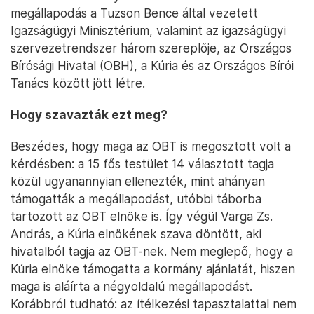
megállapodás a Tuzson Bence által vezetett
Igazságügyi Minisztérium, valamint az igazságügyi
szervezetrendszer három szereplője, az Országos
Bírósági Hivatal (OBH), a Kúria és az Országos Bírói
Tanács között jött létre.
Hogy szavazták ezt meg?
Beszédes, hogy maga az OBT is megosztott volt a
kérdésben: a 15 fős testület 14 választott tagja
közül ugyanannyian ellenezték, mint ahányan
támogatták a megállapodást, utóbbi táborba
tartozott az OBT elnöke is. Így végül Varga Zs.
András, a Kúria elnökének szava döntött, aki
hivatalból tagja az OBT-nek. Nem meglepő, hogy a
Kúria elnöke támogatta a kormány ajánlatát, hiszen
maga is aláírta a négyoldalú megállapodást.
Korábbról tudható: az ítélkezési tapasztalattal nem