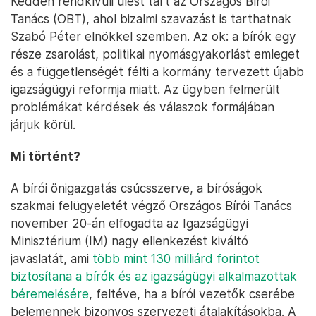
Kedden rendkívüli ülést tart az Országos Bírói
Tanács (OBT), ahol bizalmi szavazást is tarthatnak
Szabó Péter elnökkel szemben. Az ok: a bírók egy
része zsarolást, politikai nyomásgyakorlást emleget
és a függetlenségét félti a kormány tervezett újabb
igazságügyi reformja miatt. Az ügyben felmerült
problémákat kérdések és válaszok formájában
járjuk körül.
Mi történt?
A bírói önigazgatás csúcsszerve, a bíróságok
szakmai felügyeletét végző Országos Bírói Tanács
november 20-án elfogadta az Igazságügyi
Minisztérium (IM) nagy ellenkezést kiváltó
javaslatát, ami
több mint 130 milliárd forintot
biztosítana a bírók és az igazságügyi alkalmazottak
béremelésére
, feltéve, ha a bírói vezetők cserébe
belemennek bizonyos szervezeti átalakításokba. A