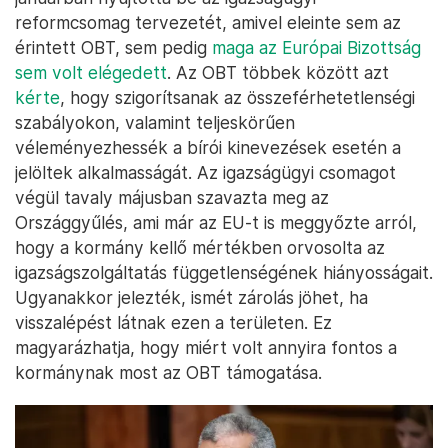
reformcsomag tervezetét, amivel eleinte sem az
érintett OBT, sem pedig
maga az Európai Bizottság
sem volt elégedett
. Az OBT többek között azt
kérte
, hogy szigorítsanak az összeférhetetlenségi
szabályokon, valamint teljeskörűen
véleményezhessék a bírói kinevezések esetén a
jelöltek alkalmasságát. Az igazságügyi csomagot
végül tavaly májusban szavazta meg az
Országgyűlés, ami már az EU-t is meggyőzte arról,
hogy a kormány kellő mértékben orvosolta az
igazságszolgáltatás függetlenségének hiányosságait.
Ugyanakkor jelezték, ismét zárolás jöhet, ha
visszalépést látnak ezen a területen. Ez
magyarázhatja, hogy miért volt annyira fontos a
kormánynak most az OBT támogatása.