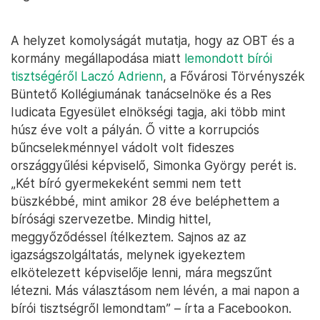
A helyzet komolyságát mutatja, hogy az OBT és a
kormány megállapodása miatt
lemondott bírói
tisztségéről Laczó Adrienn
, a Fővárosi Törvényszék
Büntető Kollégiumának tanácselnöke és a Res
Iudicata Egyesület elnökségi tagja, aki több mint
húsz éve volt a pályán. Ő vitte a korrupciós
bűncselekménnyel vádolt volt fideszes
országgyűlési képviselő, Simonka György perét is.
„Két bíró gyermekeként semmi nem tett
büszkébbé, mint amikor 28 éve beléphettem a
bírósági szervezetbe. Mindig hittel,
meggyőződéssel ítélkeztem. Sajnos az az
igazságszolgáltatás, melynek igyekeztem
elkötelezett képviselője lenni, mára megszűnt
létezni. Más választásom nem lévén, a mai napon a
bírói tisztségről lemondtam” – írta a Facebookon.