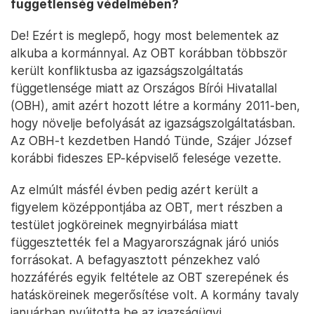
függetlenség védelmében?
De! Ezért is meglepő, hogy most belementek az
alkuba a kormánnyal. Az OBT korábban többször
került konfliktusba az igazságszolgáltatás
függetlensége miatt az Országos Bírói Hivatallal
(OBH), amit azért hozott létre a kormány 2011-ben,
hogy növelje befolyását az igazságszolgáltatásban.
Az OBH-t kezdetben Handó Tünde, Szájer József
korábbi fideszes EP-képviselő felesége vezette.
Az elmúlt másfél évben pedig azért került a
figyelem középpontjába az OBT, mert részben a
testület jogköreinek megnyirbálása miatt
függesztették fel a Magyarországnak járó uniós
forrásokat. A befagyasztott pénzekhez való
hozzáférés egyik feltétele az OBT szerepének és
hatásköreinek megerősítése volt. A kormány tavaly
januárban nyújtotta be az igazságügyi