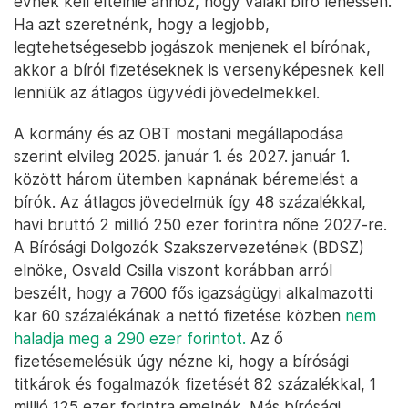
évnek kell eltelnie ahhoz, hogy valaki bíró lehessen.
Ha azt szeretnénk, hogy a legjobb,
legtehetségesebb jogászok menjenek el bírónak,
akkor a bírói fizetéseknek is versenyképesnek kell
lenniük az átlagos ügyvédi jövedelmekkel.
A kormány és az OBT mostani megállapodása
szerint elvileg 2025. január 1. és 2027. január 1.
között három ütemben kapnának béremelést a
bírók. Az átlagos jövedelmük így 48 százalékkal,
havi bruttó 2 millió 250 ezer forintra nőne 2027-re.
A Bírósági Dolgozók Szakszervezetének (BDSZ)
elnöke, Osvald Csilla viszont korábban arról
beszélt, hogy a 7600 fős igazságügyi alkalmazotti
kar 60 százalékának a nettó fizetése közben
nem
haladja meg a 290 ezer forintot.
Az ő
fizetésemelésük úgy nézne ki, hogy a bírósági
titkárok és fogalmazók fizetését 82 százalékkal, 1
millió 125 ezer forintra emelnék. Más bírósági