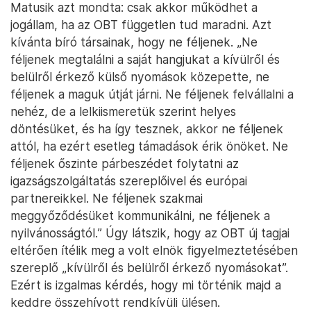
Matusik azt mondta: csak akkor működhet a
jogállam, ha az OBT független tud maradni. Azt
kívánta bíró társainak, hogy ne féljenek. „Ne
féljenek megtalálni a saját hangjukat a kívülről és
belülről érkező külső nyomások közepette, ne
féljenek a maguk útját járni. Ne féljenek felvállalni a
nehéz, de a lelkiismeretük szerint helyes
döntésüket, és ha így tesznek, akkor ne féljenek
attól, ha ezért esetleg támadások érik önöket. Ne
féljenek őszinte párbeszédet folytatni az
igazságszolgáltatás szereplőivel és európai
partnereikkel. Ne féljenek szakmai
meggyőződésüket kommunikálni, ne féljenek a
nyilvánosságtól.” Úgy látszik, hogy az OBT új tagjai
eltérően ítélik meg a volt elnök figyelmeztetésében
szereplő „kívülről és belülről érkező nyomásokat”.
Ezért is izgalmas kérdés, hogy mi történik majd a
keddre összehívott rendkívüli ülésen.