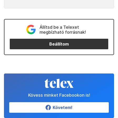
Állítsd be a Telexet
megbízható forrásnak!
Beállítom
Kövess minket Facebookon is!
Követem!