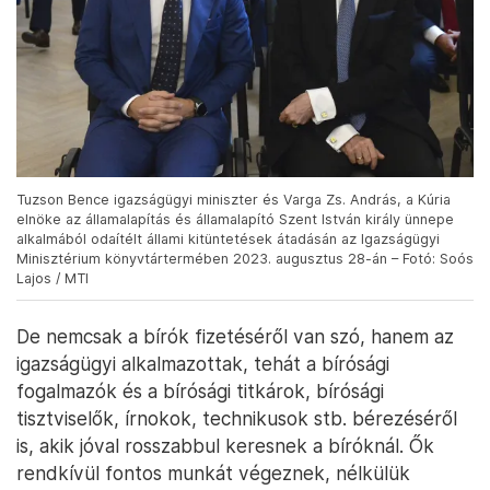
Tuzson Bence igazságügyi miniszter és Varga Zs. András, a Kúria
elnöke az államalapítás és államalapító Szent István király ünnepe
alkalmából odaítélt állami kitüntetések átadásán az Igazságügyi
Minisztérium könyvtártermében 2023. augusztus 28-án – Fotó: Soós
Lajos / MTI
De nemcsak a bírók fizetéséről van szó, hanem az
igazságügyi alkalmazottak, tehát a bírósági
fogalmazók és a bírósági titkárok, bírósági
tisztviselők, írnokok, technikusok stb. bérezéséről
is, akik jóval rosszabbul keresnek a bíróknál. Ők
rendkívül fontos munkát végeznek, nélkülük