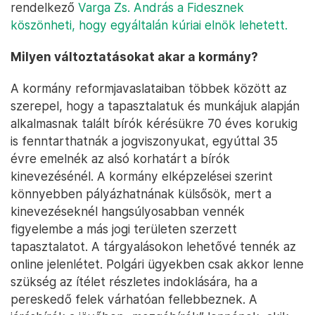
rendelkező
Varga Zs. András a Fidesznek
köszönheti, hogy egyáltalán kúriai elnök lehetett.
Milyen változtatásokat akar a kormány?
A kormány reformjavaslataiban többek között az
szerepel, hogy a tapasztalatuk és munkájuk alapján
alkalmasnak talált bírók kérésükre 70 éves korukig
is fenntarthatnák a jogviszonyukat, egyúttal 35
évre emelnék az alsó korhatárt a bírók
kinevezésénél. A kormány elképzelései szerint
könnyebben pályázhatnának külsősök, mert a
kinevezéseknél hangsúlyosabban vennék
figyelembe a más jogi területen szerzett
tapasztalatot. A tárgyalásokon lehetővé tennék az
online jelenlétet. Polgári ügyekben csak akkor lenne
szükség az ítélet részletes indoklására, ha a
pereskedő felek várhatóan fellebbeznek. A