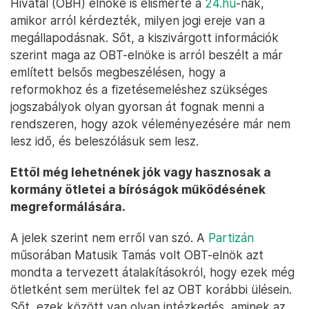
Hivatal (OBH) elnöke is elismerte a
24.hu
-nak,
amikor arról kérdezték, milyen jogi ereje van a
megállapodásnak. Sőt, a kiszivárgott információk
szerint maga az OBT-elnöke is arról beszélt a már
említett belsős megbeszélésen, hogy a
reformokhoz és a fizetésemeléshez szükséges
jogszabályok olyan gyorsan át fognak menni a
rendszeren, hogy azok véleményezésére már nem
lesz idő, és beleszólásuk sem lesz.
Ettől még lehetnének jók vagy hasznosak a
kormány ötletei a bíróságok működésének
megreformálására.
A jelek szerint nem erről van szó. A
Partizán
műsorában Matusik Tamás volt OBT-elnök azt
mondta a tervezett átalakításokról, hogy ezek még
ötletként sem merültek fel az OBT korábbi ülésein.
Sőt, ezek között van olyan intézkedés, aminek az