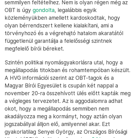
semmilyen feltételhez. Nem is olyan régen még az
OBT is úgy
gondolta
, legalábbis egyik
közleményükben amellett kardoskodtak, hogy
olyan bérrendszert kellene kialakítani, ami a
törvényhozó és a végrehajtó hatalom akaratától
függetlenül garantálja a felelősségi szintnek
megfelelő bírói béreket.
Szintén politikai nyomásgyakorlásra utal, hogy a
megállapodás titokban és rohamtempóban készült.
A HVG információi szerint az OBT-tagok és a
Magyar Bírói Egyesület is csupán két nappal a
november 20-ra összehívott ülés előtt kapták meg
a végleges tervezetet. Az is aggodalomra adhat
okot, hogy a megállapodás semmiben nem
akadályozza meg a kormányt, hogy aztán olyan
jogszabállyal álljon elő, amilyennel akar. Ezt
gyakorlatilag Senyei György, az Országos Bírósági