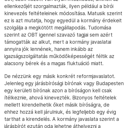
ellenkezőjét szorgalmazták, ilyen például a bírói
kinevezés feltételeinek módosítása. Matusik szerint
ez is azt mutatja, hogy egyedül a kormány érdekeit
szolgálja a megkötött megállapodás. Tudomása
szerint az OBT igennel szavazó tagjai sem azért
támogatták az alkut, mert a kormány javaslatai
annyira jók lennének, hanem inkább az
igazságszolgáltatás működőképességét féltik az
alacsony bérek és a magas fluktuáció miatt.
De nézzünk egy másik konkrét reformjavaslatot.
Jelenleg egy járásbírósági bírónak vagy Budapesten
egy kerületi bírónak azon a bíróságon kell csak
ítélkeznie, ahová kinevezték. Bizonyos feltételek
mellett kirendelhetik őket másik bíróságra, de
ehhez hozzá kell járulniuk, és legfeljebb egy évig
tarthat a kirendelés. A kormány javaslata szerint a
járásbírót ezután oda lehetne áthelyezni a