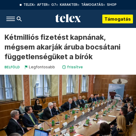
TELEX
AFTER
G7
KARAKTER
TÁMOGATÁS
SHOP
Támogatás
Kétmilliós fizetést kapnának,
mégsem akarják áruba bocsátani
függetlenségüket a bírók
Legfontosabb
frissítve
BELFÖLD