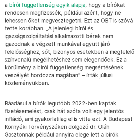
a
bírói függetlenség egyik alapja
, hogy a bírókat
rendesen megfizessék, például azért, hogy ne
lehessen őket megvesztegetni. Ezt az OBT is szóvá
tette korábban. „A jelenlegi bírói és
igazságszolgáltatási alkalmazotti bérek nem
igazodnak a végzett munkával együtt járó
felelősséghez, sőt, bizonyos esetekben a megfelelő
színvonalú megélhetéshez sem elegendőek. Ez a
körülmény a bírói függetlenség megsértésének
veszélyét hordozza magában” – írták júliusi
közleményükben.
Ráadásul a bírók legutóbb 2022-ben kaptak
fizetésemelést, csak hát azóta volt egy jelentős
infláció, ami gyakorlatilag el is vitte ezt. A Budapest
Környéki Törvényszéken dolgozó dr. Oláh
Gasztonnak például annyira elege lett a bírók