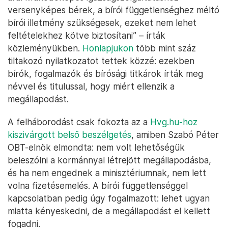
versenyképes bérek, a bírói függetlenséghez méltó
bírói illetmény szükségesek, ezeket nem lehet
feltételekhez kötve biztosítani” – írták
közleményükben.
Honlapjukon
több mint száz
tiltakozó nyilatkozatot tettek közzé: ezekben
bírók, fogalmazók és bírósági titkárok írták meg
névvel és titulussal, hogy miért ellenzik a
megállapodást.
A felháborodást csak fokozta az a
Hvg.hu-hoz
kiszivárgott belső beszélgetés
, amiben Szabó Péter
OBT-elnök elmondta: nem volt lehetőségük
beleszólni a kormánnyal létrejött megállapodásba,
és ha nem engednek a minisztériumnak, nem lett
volna fizetésemelés. A bírói függetlenséggel
kapcsolatban pedig úgy fogalmazott: lehet ugyan
miatta kényeskedni, de a megállapodást el kellett
fogadni.