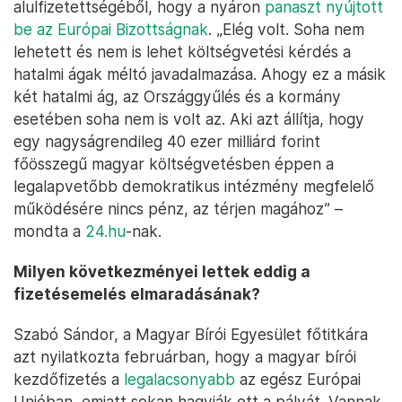
alulfizetettségéből, hogy a nyáron
panaszt nyújtott
be az Európai Bizottságnak
. „Elég volt. Soha nem
lehetett és nem is lehet költségvetési kérdés a
hatalmi ágak méltó javadalmazása. Ahogy ez a másik
két hatalmi ág, az Országgyűlés és a kormány
esetében soha nem is volt az. Aki azt állítja, hogy
egy nagyságrendileg 40 ezer milliárd forint
főösszegű magyar költségvetésben éppen a
legalapvetőbb demokratikus intézmény megfelelő
működésére nincs pénz, az térjen magához” –
mondta a
24.hu
-nak.
Milyen következményei lettek eddig a
fizetésemelés elmaradásának?
Szabó Sándor, a Magyar Bírói Egyesület főtitkára
azt nyilatkozta februárban, hogy a magyar bírói
kezdőfizetés a
legalacsonyabb
az egész Európai
Unióban, emiatt sokan hagyják ott a pályát. Vannak,