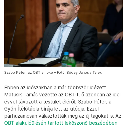
Szabó Péter, az OBT elnöke – Fotó: Bődey János / Telex
Ebben az időszakban a már többször idézett
Matusik Tamás vezette az OBT-t, ő azonban az idei
évvel távozott a testület éléről, Szabó Péter, a
Győri Ítélőtábla bírája lett az utódja. Ezzel
párhuzamosan választották meg az új tagokat is. Az
OBT alakulóülésén tartott leköszönő beszédében