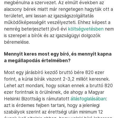
megbénulna a szervezet. Az elmúlt években az
alacsony bérek miatt már rengetegen hagyták ott a
területet, ami lassan az igazságszolgáltatás
működőképességét veszélyezteti. Ehhez képest a
nemrég beterjesztett jövő évi
költségvetésben
nem
is szerepel a bírók és az igazságügyi dolgozók
béremelése.
Mennyit keres most egy bíró, és mennyit kapna
a megállapodás értelmében?
Most egy járásbíró kezdő bruttó bére 820 ezer
forint, a kúriai bírák viszont 2-3,2 milliót keresnek.
Lehet azt mondani, hogy sokan ennek a bruttó 820
ezer forintnak is örülnének, de ahogy a Magyar
Helsinki Bizottság is rámutatott
állásfoglalásában
:
azt is érdemes fejben tartani, hogy a jelenlegi
szabályok szerint az érettségi után minimum 12