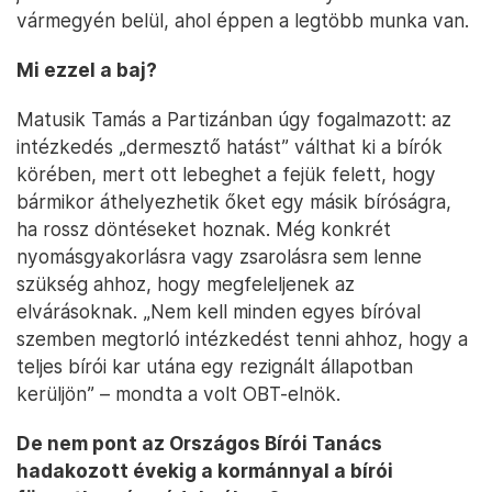
vármegyén belül, ahol éppen a legtöbb munka van.
Mi ezzel a baj?
Matusik Tamás a Partizánban úgy fogalmazott: az
intézkedés „dermesztő hatást” válthat ki a bírók
körében, mert ott lebeghet a fejük felett, hogy
bármikor áthelyezhetik őket egy másik bíróságra,
ha rossz döntéseket hoznak. Még konkrét
nyomásgyakorlásra vagy zsarolásra sem lenne
szükség ahhoz, hogy megfeleljenek az
elvárásoknak. „Nem kell minden egyes bíróval
szemben megtorló intézkedést tenni ahhoz, hogy a
teljes bírói kar utána egy rezignált állapotban
kerüljön” – mondta a volt OBT-elnök.
De nem pont az Országos Bírói Tanács
hadakozott évekig a kormánnyal a bírói