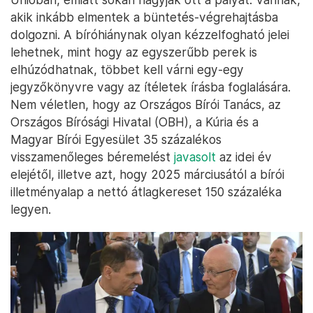
akik inkább elmentek a büntetés-végrehajtásba
dolgozni. A bíróhiánynak olyan kézzelfogható jelei
lehetnek, mint hogy az egyszerűbb perek is
elhúzódhatnak, többet kell várni egy-egy
jegyzőkönyvre vagy az ítéletek írásba foglalására.
Nem véletlen, hogy az Országos Bírói Tanács, az
Országos Bírósági Hivatal (OBH), a Kúria és a
Magyar Bírói Egyesület 35 százalékos
visszamenőleges béremelést
javasolt
az idei év
elejétől, illetve azt, hogy 2025 márciusától a bírói
illetményalap a nettó átlagkereset 150 százaléka
legyen.