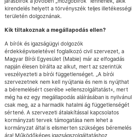
járásbírók a jövőben „mozgóbírók” lennének, akik
kirendelés helyett a törvényszék teljes illetékességi
területén dolgoznának.
Kik tiltakoznak a megállapodás ellen?
A bírók és igazságügyi dolgozók
érdekképviseletével foglalkozó civil szervezet, a
Magyar Bírói Egyesület (Mabie) már az elfogadás
napján élesen bírálta az alkut, mert az szerintük
veszélyezteti a bírói függetlenséget. „A bírói
szervezetnek nem kell nyújtania és nem is nyújthat
a béremelésért cserébe »ellenszolgáltatást«, mert
még ha ez egy megállapodás aláírásában is nyilvánul
csak meg, az a harmadik hatalmi ág függetlenségét
sértené. A szervezeti átalakítással kapcsolatos
kormányzati tervek támogatása nem lehet a
kormányzat által is elismerten szükséges béremelés
ára! Működőképes igazságszolgáltatáshoz