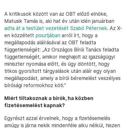
A kritikusok között van az OBT előző elnöke,
Matusik Tamás is, aki hat év után idén januárban
adta át a testület vezetését Szabó Péternek
. Az X-
en közzétett
posztjában
arról írt, hogy a
megállapodás aláírásával az OBT feladta
függetlenségét: „Az Országos Bírói Tanács feladta
függetlenségét, amikor meghajolt az igazságügyi
miniszter nyomása előtt, és úgy döntött, hogy
titkos gyorsított tárgyalások után aláír egy olyan
megállapodást, amely a bírói béremelést veszélyes
bírósági reformokhoz köti.”
Miért tiltakoznak a bírók, ha közben
fizetésemelést kapnak?
Egyrészt azzal érvelnek, hogy a fizetésemelés
amúgy is járna nekik mindenféle alku nélkül, hiszen