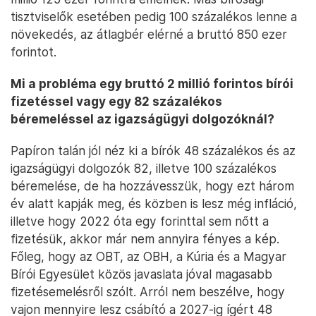
tisztviselők esetében pedig 100 százalékos lenne a
növekedés, az átlagbér elérné a bruttó 850 ezer
forintot.
Mi a probléma egy bruttó 2 millió forintos bírói
fizetéssel vagy egy 82 százalékos
béremeléssel az igazságügyi dolgozóknál?
Papíron talán jól néz ki a bírók 48 százalékos és az
igazságügyi dolgozók 82, illetve 100 százalékos
béremelése, de ha hozzávesszük, hogy ezt három
év alatt kapják meg, és közben is lesz még infláció,
illetve hogy 2022 óta egy forinttal sem nőtt a
fizetésük, akkor már nem annyira fényes a kép.
Főleg, hogy az OBT, az OBH, a Kúria és a Magyar
Bírói Egyesület közös javaslata jóval magasabb
fizetésemelésről szólt. Arról nem beszélve, hogy
vajon mennyire lesz csábító a 2027-ig ígért 48