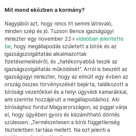
Mit mond eközben a kormány?
Nagyjából azt, hogy nincs itt semmi látnivaló,
minden szép és jó. Tuzson Bence igazságügyi
miniszter egy november 22-i
videóban
jelentette
be
, hogy megállapodás született a bírók és az
igazságszolgáltatási alkalmazottak
fizetésemeléséről, és „hatékonyabbá teszik az
igazságszolgáltatás működését”. Arról is beszélt az
igazságügyi miniszter, hogy az elmúlt egy évben az
ország összes törvényszékét bejárta, találkozott a
bírósági vezetőkkel és a helyi ügyvédi kamarákkal,
ami szerinte hozzájárult a megállapodáshoz. Aki
bírósághoz fordul Magyarországon, az joggal várja
el, hogy ügyében gyors és kiszámítható döntés
szülessen. „Természetesen a bírói függetlenség
tiszteletben tartása mellett. Na ezt jelenti a