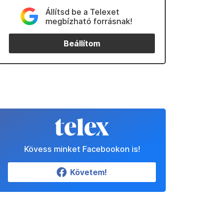
Állítsd be a Telexet
megbízható forrásnak!
Beállítom
Kövess minket Facebookon is!
Követem!