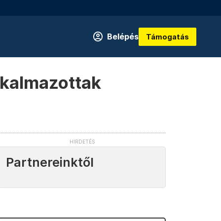
Belépés
Támogatás
alkalmazottak
Partnereinktől