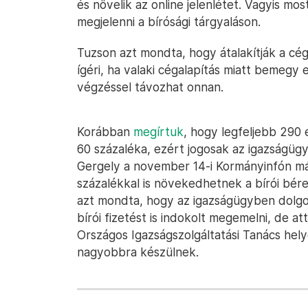
és növelik az online jelenlétet. Vagyis mo
megjelenni a bírósági tárgyaláson.
Tuzson azt mondta, hogy átalakítják a céga
ígéri, ha valaki cégalapítás miatt bemegy
végzéssel távozhat onnan.
Korábban
megírtuk
, hogy legfeljebb 290 
60 százaléka, ezért jogosak az igazságügy
Gergely a november 14-i Kormányinfón m
százalékkal is növekedhetnek a bírói bére
azt mondta, hogy az igazságügyben dolgoz
bírói fizetést is indokolt megemelni, de 
Országos Igazságszolgáltatási Tanács hel
nagyobbra készülnek.