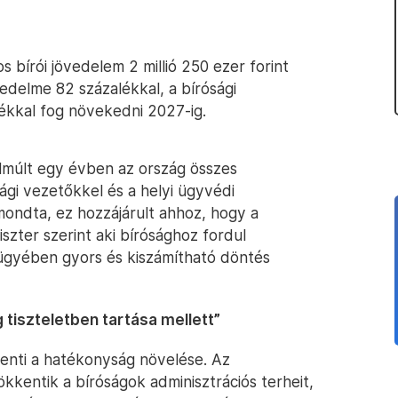
s bírói jövedelem 2 millió 250 ezer forint
vedelme 82 százalékkal, a bírósági
ékkal fog növekedni 2027-ig.
lmúlt egy évben az ország összes
ági vezetőkkel és a helyi ügyvédi
mondta, ez hozzájárult ahhoz, hogy a
iszter szerint aki bírósághoz fordul
 ügyében gyors és kiszámítható döntés
tiszteletben tartása mellett”
lenti a hatékonyság növelése. Az
ökkentik a bíróságok adminisztrációs terheit,