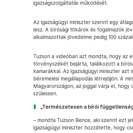
igazságszolgáltatás működését.
Az igazságügyi miniszter szerint egy átlago
lesz. A bírósági titkárok és fogalmazók jö
alkalmazottak jövedelme pedig 100 százal
Tuzson a videóban azt mondta, hogy az e
törvényszékét bejárta, találkozott a bírós
kamarákkal. Az igazságügyi miniszter azt 
béremelési megállapodás létrejöjjön. A min
Magyarországon, az joggal várja el, hogy
szülessen.
„Természetesen a bírói függetlenség 
– mondta Tuzson Bence, aki szerint ezt je
igazságügyi miniszter hozzátette, hogy cs