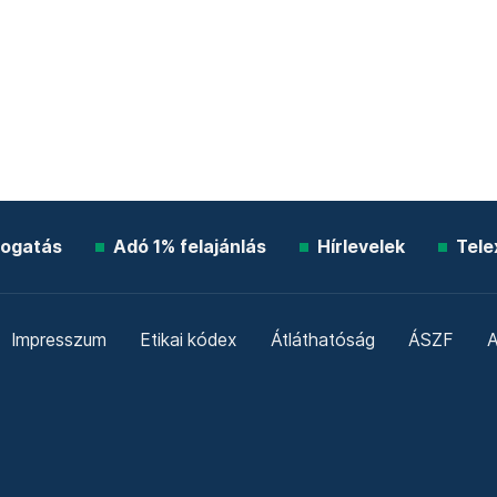
ogatás
Adó 1% felajánlás
Hírlevelek
Tele
Impresszum
Etikai kódex
Átláthatóság
ÁSZF
A
Süti beállítások
Szabályzatok
Kommentelési szabály