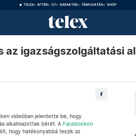
TELEX
AFTER
G7
KARAKTER
TÁMOGATÁS
SHOP
s az igazságszolgáltatási 
eken videóban jelentette be, hogy
ási alkalmazottak bérét. A
Facebookon
zélt, hogy hatékonyabbá teszik az