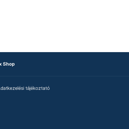
x Shop
datkezelési tájékoztató
zat
Telex Sales