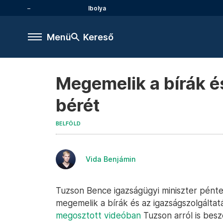
Ibolya
Menü
Kereső
Megemelik a bírák é
bérét
BELFÖLD
Vida Benjámin
Tuzson Bence igazságügyi miniszter pént
megemelik a bírák és az igazságszolgáltat
megosztott videóban
Tuzson arról is bes