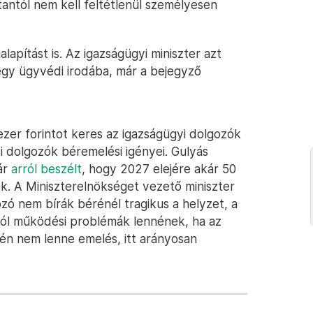
stantól nem kell feltétlenül személyesen
lapítást is. Az igazságügyi miniszter azt
 egy ügyvédi irodába, már a bejegyző
ezer forintot keres az igazságügyi dolgozók
i dolgozók béremelési igényei. Gulyás
ár
arról beszélt
, hogy 2027 elejére akár 50
k. A Miniszterelnökséget vezető miniszter
ó nem bírák bérénél tragikus a helyzet, a
attól működési problémák lennének, ha az
yén nem lenne emelés, itt arányosan