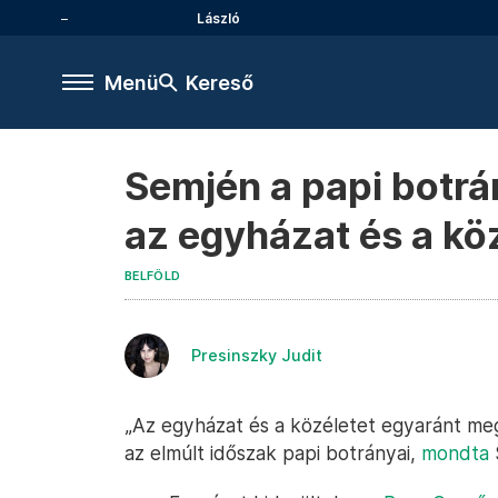
László
Menü
Kereső
Semjén a papi botrá
az egyházat és a kö
BELFÖLD
Presinszky Judit
„Az egyházat és a közéletet egyaránt meg
az elmúlt időszak papi botrányai,
mondta