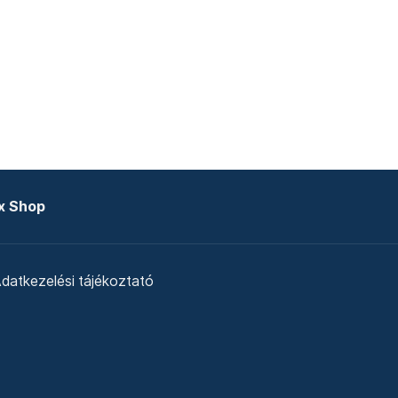
x Shop
datkezelési tájékoztató
zat
Telex Sales