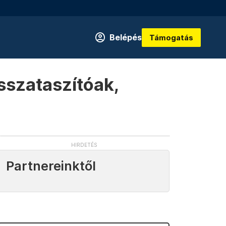
Belépés
Támogatás
sszataszítóak,
Partnereinktől