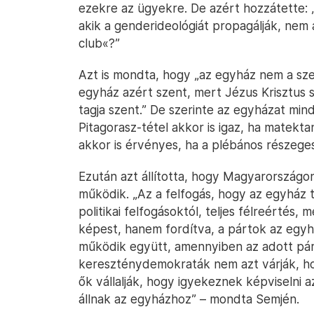
ezekre az ügyekre. De azért hozzátette: „
akik a genderideológiát propagálják, nem
club«?”
Azt is mondta, hogy „az egyház nem a sz
egyház azért szent, mert Jézus Krisztus 
tagja szent.” De szerinte az egyházat min
Pitagorasz-tétel akkor is igaz, ha matekta
akkor is érvényes, ha a plébános részege
Ezután azt állította, hogy Magyarországo
működik. „Az a felfogás, hogy az egyház 
politikai felfogásoktól, teljes félreérté
képest, hanem fordítva, a pártok az egy
működik együtt, amennyiben az adott pár
kereszténydemokraták nem azt várják, ho
ők vállalják, hogy igyekeznek képviselni a
állnak az egyházhoz” – mondta Semjén.