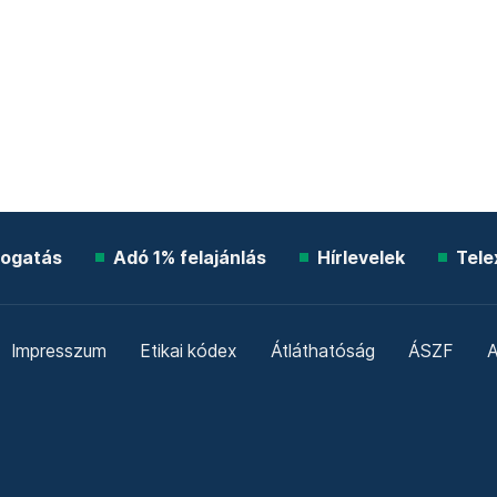
ogatás
Adó 1% felajánlás
Hírlevelek
Tele
Impresszum
Etikai kódex
Átláthatóság
ÁSZF
A
Süti beállítások
Szabályzatok
Kommentelési szabály