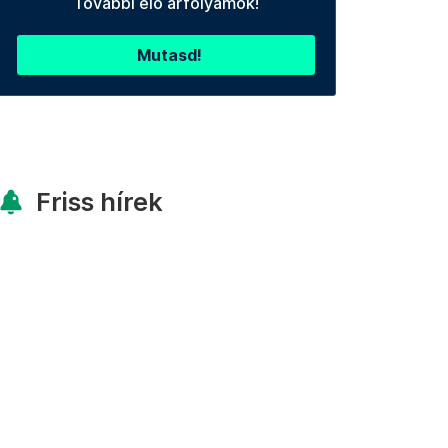
További élő árfolyamok!
Mutasd!
Friss hírek