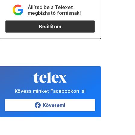
Állítsd be a Telexet
megbízható forrásnak!
Beállítom
Kövess minket Facebookon is!
Követem!