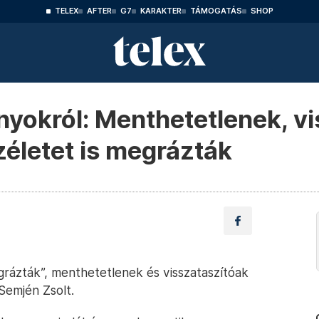
TELEX
AFTER
G7
KARAKTER
TÁMOGATÁS
SHOP
nyokról: Menthetetlenek, vi
zéletet is megrázták
rázták”, menthetetlenek és visszataszítóak
Semjén Zsolt.