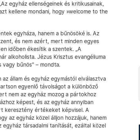
Az egyház ellenségeinek és kritikusainak,
 azt kellene mondani, hogy »welcome to the
entek egyháza, hanem a bűnösöké is. Az
szent, és nem azért, mert minden egyes
den időben ékesítik a szentek. „A
nár alkoholista. Jézus Krisztus evangéliuma
s vagy bűnös” – mondta.
n az állam és egyház egymástól elválasztva
tartson egyenlő távolságot a különböző
s, mert nem az egyház mozog a pártokhoz
házhoz képest, és az egyház annyiban
t keresztény értékeket képvisel. A
gy az egyház közel álljon hozzájuk, hanem
z egyház társadalmi tanítását, ezáltal közel