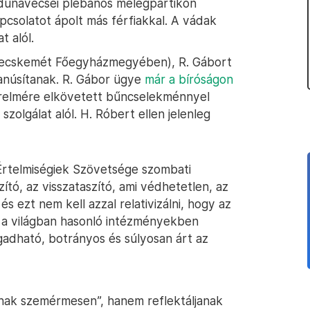
unavecsei plébános melegpartikon
kapcsolatot ápolt más férfiakkal. A vádak
t alól.
-Kecskemét Főegyházmegyében), R. Gábort
yanúsítanak. R. Gábor ügye
már a bíróságon
sérelmére elkövetett bűncselekménnyel
 szolgálat alól. H. Róbert ellen jelenleg
Értelmiségiek Szövetsége szombati
ító, az visszataszító, ami védhetetlen, az
s ezt nem kell azzal relativizálni, hogy az
 a világban hasonló intézményekben
adható, botrányos és súlyosan árt az
anak szemérmesen”, hanem reflektáljanak