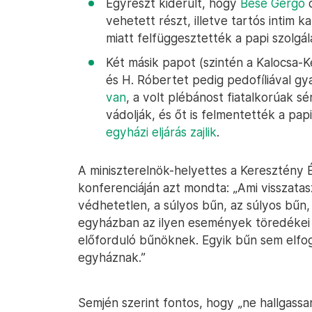
Egyrészt kiderült, hogy
Bese Gergő
d
vehetett részt, illetve tartós intim 
miatt felfüggesztették a papi szolgála
Két másik papot (szintén a Kalocsa
és H. Róbertet pedig pedofíliával g
van
, a volt plébánost fiatalkorúak 
vádolják, és őt is felmentették a papi
egyházi eljárás zajlik
.
A miniszterelnök-helyettes a Keresztény 
konferenciáján azt mondta: „Ami visszatasz
védhetetlen, a súlyos bűn, az súlyos bűn, é
egyházban az ilyen események töredékei
előforduló bűnöknek. Egyik bűn sem elfog
egyháznak.”
Semjén szerint fontos, hogy „ne hallgass