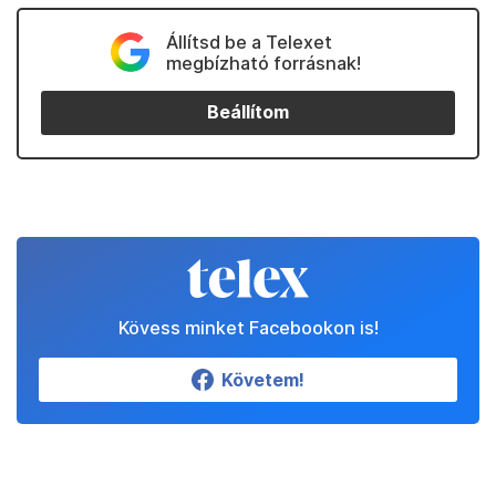
Állítsd be a Telexet
megbízható forrásnak!
Beállítom
Kövess minket Facebookon is!
Követem!