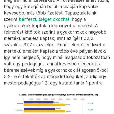
meg minimumfizetéseket. Arról keveset lehet tudni,
hogy egy kategórián belül mi alapján kap valaki
kevesebb, más több fizetést. Tapasztalataink
szerint
bérfeszültséget okozhat,
hogy a
gyakornokok kapták a legnagyobb emelést. A
felmérést kitöltők szerint a gyakornokok nagyobb
mértékű emelést kaptak, mint az ígért 32,2
százalék: 37,7 százalékot. Ennél jelentősen kisebb
mértékű emelést kaptak a több éve pályán lévők.
Így nem meglepő, hogy minél magasabb fokozatban
volt egy pedagógus, annál kevésbé elégedett a
béremelésével: míg a gyakornokok átlagosan 5-ből
3,2-re értékelték az elégedettségüket, addig egy
mesterpedagógus 1,2, egy kutató tanár 1 pontra.