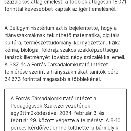
százalékos átlag emelést, a többiek átlagosan 18 071
forinttal kevesebbet kaptak az ígért emelésnél.
A Belügyminisztérium azt is bejelentette, hogy a
hiányszakmáknak tekinthető matematika, digitális
kultúra, természettudomány-környezettan, fizika,
kémia, biológia, földrajz szakos szakképzettségű
tanárok illetményét további négy százalékkal emeli.
A PSZ és a Forrás Társadalomkutató Intézet
felmérése szerint a hiányszakmákat tanítók bére
34 673 forinttal magasabb a többiekénél.
A Forrás Társadalomkutató Intézet a
Pedagógusok Szakszervezetének
együttműködésével 2024. február 3. és
február 29. között végezte a felmérést. A 8-10
perces kérdőívet online tölthette ki bármelyik