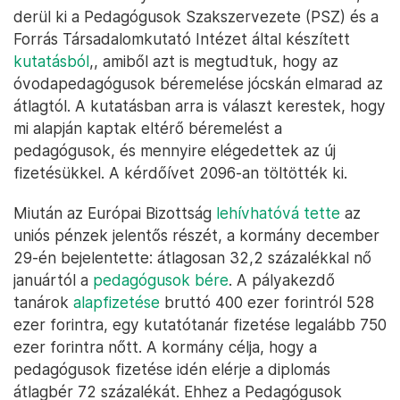
derül ki a Pedagógusok Szakszervezete (PSZ) és a
Forrás Társadalomkutató Intézet által készített
kutatásból
,, amiből azt is megtudtuk, hogy az
óvodapedagógusok béremelése jócskán elmarad az
átlagtól. A kutatásban arra is választ kerestek, hogy
mi alapján kaptak eltérő béremelést a
pedagógusok, és mennyire elégedettek az új
fizetésükkel. A kérdőívet 2096-an töltötték ki.
Miután az Európai Bizottság
lehívhatóvá tette
az
uniós pénzek jelentős részét, a kormány december
29-én bejelentette: átlagosan 32,2 százalékkal nő
januártól a
pedagógusok bére
. A pályakezdő
tanárok
alapfizetése
bruttó 400 ezer forintról 528
ezer forintra, egy kutatótanár fizetése legalább 750
ezer forintra nőtt. A kormány célja, hogy a
pedagógusok fizetése idén elérje a diplomás
átlagbér 72 százalékát. Ehhez a Pedagógusok