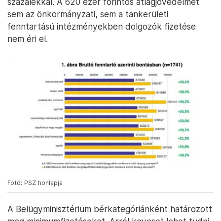
százalékkal. A 620 ezer forintos átlagjövedelmet
sem az önkormányzati, sem a tankerületi
fenntartású intézményekben dolgozók fizetése
nem éri el.
Fotó: PSZ honlapja
A Belügyminisztérium bérkategóriánként határozott