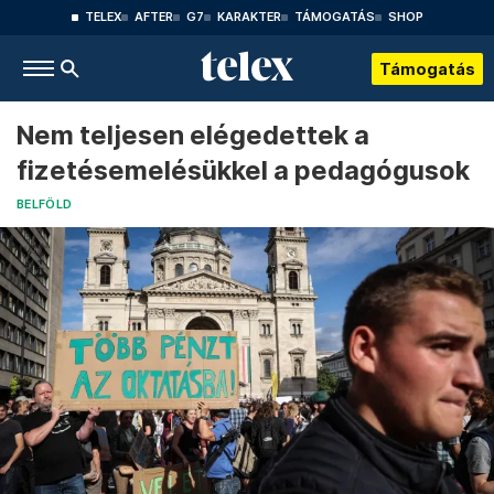
TELEX
AFTER
G7
KARAKTER
TÁMOGATÁS
SHOP
Támogatás
Nem teljesen elégedettek a
fizetésemelésükkel a pedagógusok
BELFÖLD