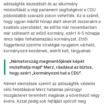
adósságfék kiszedését és az alkotmány
módosítását a régi parlament segítségével a CDU
jobboldalibb szavazói zokon vehették. Az is számít,
hogy ugyan másfél hónap alatt sikerült összerakni a
koalíciós szerződést, de előtte már novemberben
már szétesett az előző kormány, ezért 4-5 hónapja
nincs teljes felhatalmazású kormányzat. Ettől
függetlenül szerinte stratégiai nyugalom várható,
kormányozni kezdenek, amiről kell, tárgyalnak.
„Németország megmentőjének képét
mutathatja majd” Merz, ráadásul az biztos,
hogy azért „kormányozni tud a CDU”.
Német elemzések szerint az adósságfék védelmi
célú feloldásával Merz hatalmas pénzügyi
mozgásteret teremtett magának a következő négy
évére. Azzal pedig sok fejfájást spórolt meg