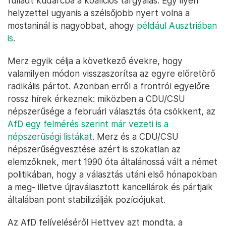
fulladt kudarcba a koalíciós tárgyalás. Egy ilyen
helyzettel ugyanis a szélsőjobb nyert volna a
mostaninál is nagyobbat, ahogy
például Ausztriában
is
.
Merz egyik célja a következő évekre, hogy
valamilyen módon visszaszorítsa az egyre előretörő
radikális pártot. Azonban erről a frontról egyelőre
rossz hírek érkeznek: miközben a CDU/CSU
népszerűsége a februári választás óta csökkent, az
AfD egy felmérés szerint már vezeti is a
népszerűségi listákat
. Merz és a CDU/CSU
népszerűségvesztése azért is szokatlan az
elemzőknek, mert 1990 óta általánossá vált a német
politikában, hogy a választás utáni első hónapokban
a meg- illetve újraválasztott kancellárok és pártjaik
általában pont stabilizálják pozíciójukat.
Az AfD felíveléséről Hettyey azt mondta, a