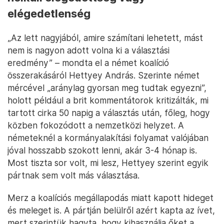
elégedetlenség
„Az lett nagyjából, amire számítani lehetett, mást
nem is nagyon adott volna ki a választási
eredmény” – mondta el a német koalíció
összerakásáról Hettyey András. Szerinte német
mércével „aránylag gyorsan meg tudtak egyezni”,
holott például a brit kommentátorok kritizálták, mi
tartott cirka 50 napig a választás után, főleg, hogy
közben fokozódott a nemzetközi helyzet. A
németeknél a kormányalakítási folyamat valójában
jóval hosszabb szokott lenni, akár 3-4 hónap is.
Most tiszta sor volt, mi lesz, Hettyey szerint egyik
pártnak sem volt más választása.
Merz a koalíciós megállapodás miatt kapott hideget
és meleget is. A pártján belülről azért kapta az ívet,
mert szerintük hagyta, hogy kihasználja őket a