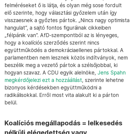
felméréseket ő is látja, és olyan még sose fordult
elő szerinte, hogy választási győzelem után így
visszaesnek a győztes pártok. „Nincs nagy optimista
hangulat”, a sajtó fontos figuráinak cikkeiben
„félpánik van”. AfD-szempontból az is lényeges,
hogy a koalíciós szerződés szerint nincs
együttműködés a demokráciaellenes pártokkal. A
parlamentben nem lesznek közös indítványok, nem
beszélik meg a vezető pártok a szélsőjobbal, ki
hogyan szavaz. A CDU egyik alelnöke,
Jens Spahn
megkérdőjelezi ezt a hozzáállást
, szerinte lehetne
bizonyos kérdésekben együttműködni a
radikálisokkal. Erről most vita alakult ki a párton
belül.
Koalíciós megállapodás = lelkesedés
nélküli elégedettség vagy