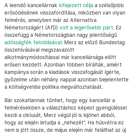
A leendő kancellárnak
kifejezett célja
a szélsőjobb
erősödésének visszafordítása, miközben van olyan
felmérés, amelyben már az Alternatíva
Németországért (AfD)
volt a legerősebb párt
. Ez
összefügg a Németországban nagy jelentőségű
adósságfék feloldásával
: Merz az előző Bundestag
összehívásával megszavazott
alkotmánymódosítással már kancellársága előtt
erősen kezdett. Azonban többen bírálták, amiért
kampánya során a kiadások visszafogását ígérte,
győzelme után néhány nappal azonban bejelentette
a költségvetési politika megváltoztatását.
Bár szokatlannak tűnhet, hogy egy kancellár a
felmérésekben a választáshoz képest gyengüléssel
kezdi a ciklusát, Merz végül jól is kijöhet abból,
hogy az elején letudja a „nehezét”. Ha húsvétra ez
nem is jött össze, de május elején már felállhat az új