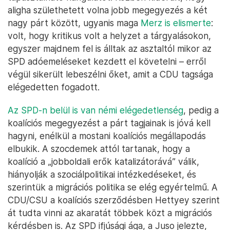
aligha születhetett volna jobb megegyezés a két
nagy párt között, ugyanis maga
Merz is elismerte
:
volt, hogy kritikus volt a helyzet a tárgyalásokon,
egyszer majdnem fel is álltak az asztaltól mikor az
SPD adóemeléseket kezdett el követelni – erről
végül sikerült lebeszélni őket, amit a CDU tagsága
elégedetten fogadott.
Az SPD-n belül is van némi elégedetlenség
, pedig a
koalíciós megegyezést a párt tagjainak is jóvá kell
hagyni, enélkül a mostani koalíciós megállapodás
elbukik. A szocdemek attól tartanak, hogy a
koalíció a „jobboldali erők katalizátorává” válik,
hiányolják a szociálpolitikai intézkedéseket, és
szerintük a migrációs politika se elég egyértelmű. A
CDU/CSU a koalíciós szerződésben Hettyey szerint
át tudta vinni az akaratát többek közt a migrációs
kérdésben is. Az SPD ifjúsági ága, a Juso jelezte,