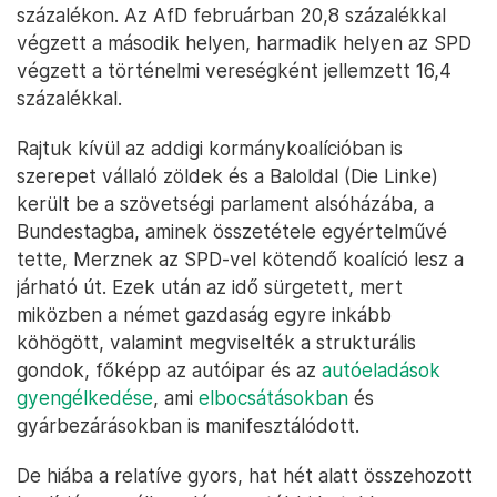
százalékon. Az AfD februárban 20,8 százalékkal
végzett a második helyen, harmadik helyen az SPD
végzett a történelmi vereségként jellemzett 16,4
százalékkal.
Rajtuk kívül az addigi kormánykoalícióban is
szerepet vállaló zöldek és a Baloldal (Die Linke)
került be a szövetségi parlament alsóházába, a
Bundestagba, aminek összetétele egyértelművé
tette, Merznek az SPD-vel kötendő koalíció lesz a
járható út. Ezek után az idő sürgetett, mert
miközben a német gazdaság egyre inkább
köhögött, valamint megviselték a strukturális
gondok, főképp az autóipar és az
autóeladások
gyengélkedése
, ami
elbocsátásokban
és
gyárbezárásokban is manifesztálódott.
De hiába a relatíve gyors, hat hét alatt összehozott