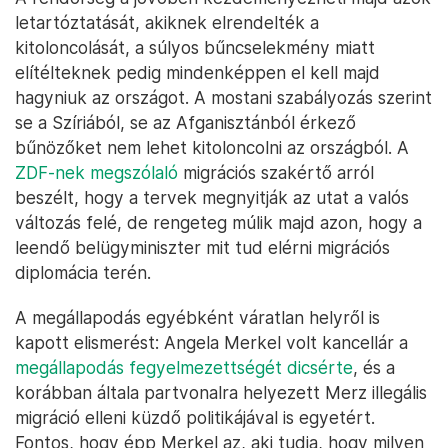
letartóztatását, akiknek elrendelték a
kitoloncolását, a súlyos bűncselekmény miatt
elítélteknek pedig mindenképpen el kell majd
hagyniuk az országot. A mostani szabályozás szerint
se a Szíriából, se az Afganisztánból érkező
bűnözőket nem lehet kitoloncolni az országból. A
ZDF-nek megszólaló
migrációs szakértő arról
beszélt, hogy a tervek megnyitják az utat a valós
változás felé, de rengeteg múlik majd azon, hogy a
leendő belügyminiszter mit tud elérni migrációs
diplomácia terén.
A megállapodás egyébként váratlan helyről is
kapott elismerést: Angela Merkel volt kancellár a
megállapodás fegyelmezettségét dicsérte
, és a
korábban általa partvonalra helyezett Merz illegális
migráció elleni küzdő politikájával is egyetért.
Fontos, hogy épp Merkel az, aki tudja, hogy milyen