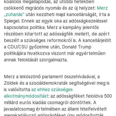
koalíciós megállapodás, az utóbbi hetekben
csökkenő migrációs nyomás és az új helyzet:
Merz
„zuhanás”
után kezdheti majd kancellárságát, írta a
Spiegel. Ennek az egyik oka az adósságkezeléssel
kapcsolatos politika. Merz a kampány jelentős
részében kitartott az adósságfék mellett, de azért
beszélt a szükséges reformokról is. A kancellárjelölt
a CDU/CSU győzelme után, Donald Trump
politikájára hivatkozva viszont már egyértelműen
annak feloldását szorgalmazta.
Merz a leköszönő parlament összehívásával, a
Zöldek és a szociáldemokraták segítségével meg is
is valósította
az ehhez szükséges
alkotmánymódosítást
: az adósságféket feloldva 500
milliárd eurós kiadási csomagról döntöttek. A
javaslatcsomag értelmében az állami hitelfelvételt
megakadályozó adósságféket úgy módosították,