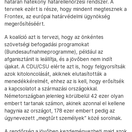
határán hatékony határellenőrzési rendszer. A
tervnek ezért is része, hogy mindent megtesznek a
Frontex, az európai határvédelmi ügynökség
megerősítéséért.
A koalíció azt is tervezi, hogy az önkéntes
szövetségi befogadási programokat
(Bundesaufnahmeprogramme), például az
afganisztánit is leállítja, és a jövőben nem indít
újakat. A CDU/CSU elérte azt is, hogy felgyorsítsák
azok kitoloncolását, akiknek elutasították a
menedékkérelmét, ehhez az is kell, hogy erősítsék
a kapcsolatot a származási országokkal.
Németországban jelenleg körülbelül 42 ezer olyan
embert tartanak számon, akinek azonnal el kellene
hagynia az országot, 178 ezer embert pedig az
úgynevezett „megtűrt személyek” közé sorolnak.
A rendőrség a jövőben kezdeményezheti majd azok