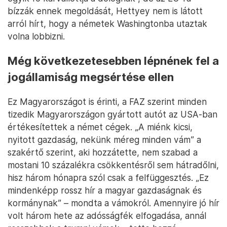
bízzák ennek megoldását, Hettyey nem is látott
arról hírt, hogy a németek Washingtonba utaztak
volna lobbizni.
Még következetesebben lépnének fel a
jogállamiság megsértése ellen
Ez Magyarországot is érinti, a FAZ szerint minden
tizedik Magyarországon gyártott autót az USA-ban
értékesítettek a német cégek. „A miénk kicsi,
nyitott gazdaság, nekünk méreg minden vám” a
szakértő szerint, aki hozzátette, nem szabad a
mostani 10 százalékra csökkentésről sem hátradőlni,
hisz három hónapra szól csak a felfüggesztés. „Ez
mindenképp rossz hír a magyar gazdaságnak és
kormánynak” – mondta a vámokról. Amennyire jó hír
volt három hete az adósságfék elfogadása, annál