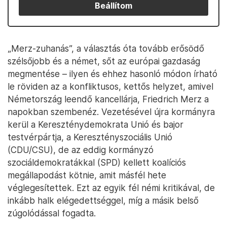
Beállítom
„Merz-zuhanás”, a választás óta tovább erősödő
szélsőjobb és a német, sőt az európai gazdaság
megmentése – ilyen és ehhez hasonló módon írható
le röviden az a konfliktusos, kettős helyzet, amivel
Németország leendő kancellárja, Friedrich Merz a
napokban szembenéz. Vezetésével újra kormányra
kerül a Kereszténydemokrata Unió és bajor
testvérpártja, a Keresztényszociális Unió
(CDU/CSU), de az eddig kormányzó
szociáldemokratákkal (SPD) kellett koalíciós
megállapodást kötnie, amit másfél hete
véglegesítettek. Ezt az egyik fél némi kritikával, de
inkább halk elégedettséggel, míg a másik belső
zúgolódással fogadta.