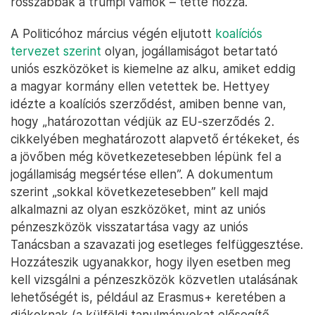
rosszabbak a trumpi vámok – tette hozzá.
A Politicóhoz március végén eljutott
koalíciós
tervezet szerint
olyan, jogállamiságot betartató
uniós eszközöket is kiemelne az alku, amiket eddig
a magyar kormány ellen vetettek be. Hettyey
idézte a koalíciós szerződést, amiben benne van,
hogy „határozottan védjük az EU-szerződés 2.
cikkelyében meghatározott alapvető értékeket, és
a jövőben még következetesebben lépünk fel a
jogállamiság megsértése ellen”. A dokumentum
szerint „sokkal következetesebben” kell majd
alkalmazni az olyan eszközöket, mint az uniós
pénzeszközök visszatartása vagy az uniós
Tanácsban a szavazati jog esetleges felfüggesztése.
Hozzáteszik ugyanakkor, hogy ilyen esetben meg
kell vizsgálni a pénzeszközök közvetlen utalásának
lehetőségét is, például az Erasmus+ keretében a
diákoknak (a külföldi tanulmányokat elősegítő