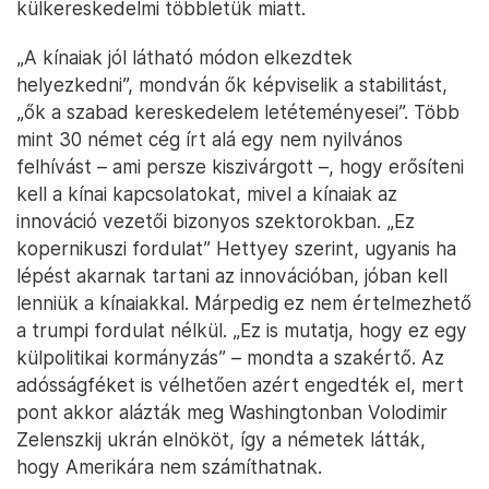
külkereskedelmi többletük miatt.
„A kínaiak jól látható módon elkezdtek
helyezkedni”, mondván ők képviselik a stabilitást,
„ők a szabad kereskedelem letéteményesei”. Több
mint 30 német cég írt alá egy nem nyilvános
felhívást – ami persze kiszivárgott –, hogy erősíteni
kell a kínai kapcsolatokat, mivel a kínaiak az
innováció vezetői bizonyos szektorokban. „Ez
kopernikuszi fordulat” Hettyey szerint, ugyanis ha
lépést akarnak tartani az innovációban, jóban kell
lenniük a kínaiakkal. Márpedig ez nem értelmezhető
a trumpi fordulat nélkül. „Ez is mutatja, hogy ez egy
külpolitikai kormányzás” – mondta a szakértő. Az
adósságféket is vélhetően azért engedték el, mert
pont akkor alázták meg Washingtonban Volodimir
Zelenszkij ukrán elnököt, így a németek látták,
hogy Amerikára nem számíthatnak.