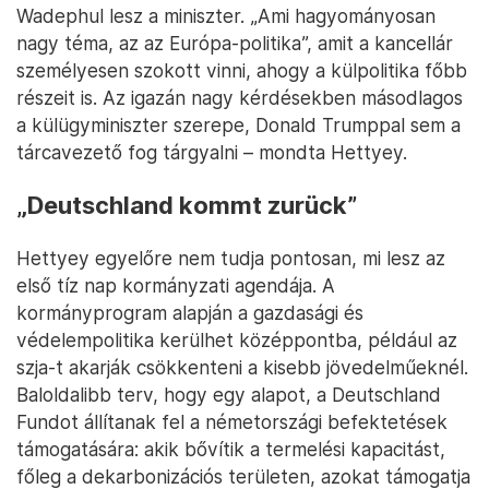
Wadephul lesz a miniszter. „Ami hagyományosan
nagy téma, az az Európa-politika”, amit a kancellár
személyesen szokott vinni, ahogy a külpolitika főbb
részeit is. Az igazán nagy kérdésekben másodlagos
a külügyminiszter szerepe, Donald Trumppal sem a
tárcavezető fog tárgyalni – mondta Hettyey.
„Deutschland kommt zurück”
Hettyey egyelőre nem tudja pontosan, mi lesz az
első tíz nap kormányzati agendája. A
kormányprogram alapján a gazdasági és
védelempolitika kerülhet középpontba, például az
szja-t akarják csökkenteni a kisebb jövedelműeknél.
Baloldalibb terv, hogy egy alapot, a Deutschland
Fundot állítanak fel a németországi befektetések
támogatására: akik bővítik a termelési kapacitást,
főleg a dekarbonizációs területen, azokat támogatja