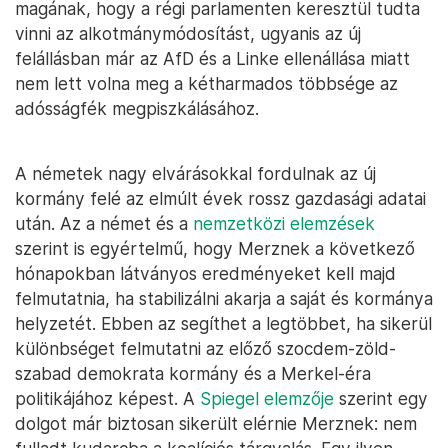
magának, hogy a régi parlamenten keresztül tudta
vinni az alkotmánymódosítást, ugyanis az új
felállásban már az AfD és a Linke ellenállása miatt
nem lett volna meg a kétharmados többsége az
adósságfék megpiszkálásához.
A németek nagy elvárásokkal fordulnak az új
kormány felé az elmúlt évek rossz gazdasági adatai
után. Az a német és a
nemzetközi elemzések
szerint is egyértelmű, hogy Merznek a következő
hónapokban látványos eredményeket kell majd
felmutatnia, ha stabilizálni akarja a saját és kormánya
helyzetét. Ebben az segíthet a legtöbbet, ha sikerül
különbséget felmutatni az előző szocdem-zöld-
szabad demokrata kormány és a Merkel-éra
politikájához képest. A
Spiegel elemzője
szerint egy
dolgot már biztosan sikerült elérnie Merznek: nem