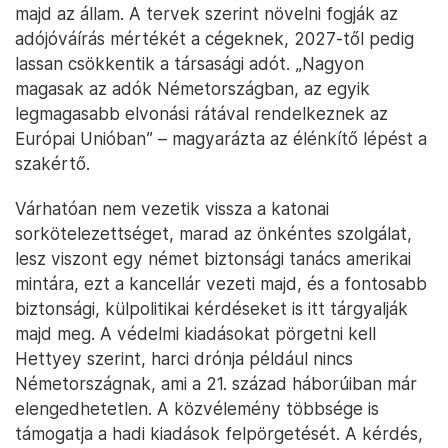
majd az állam. A tervek szerint növelni fogják az
adójóváírás mértékét a cégeknek, 2027-től pedig
lassan csökkentik a társasági adót. „Nagyon
magasak az adók Németországban, az egyik
legmagasabb elvonási rátával rendelkeznek az
Európai Unióban” – magyarázta az élénkítő lépést a
szakértő.
Várhatóan nem vezetik vissza a katonai
sorkötelezettséget, marad az önkéntes szolgálat,
lesz viszont egy német biztonsági tanács amerikai
mintára, ezt a kancellár vezeti majd, és a fontosabb
biztonsági, külpolitikai kérdéseket is itt tárgyalják
majd meg. A védelmi kiadásokat pörgetni kell
Hettyey szerint, harci drónja például nincs
Németországnak, ami a 21. század háborúiban már
elengedhetetlen. A közvélemény többsége is
támogatja a hadi kiadások felpörgetését. A kérdés,