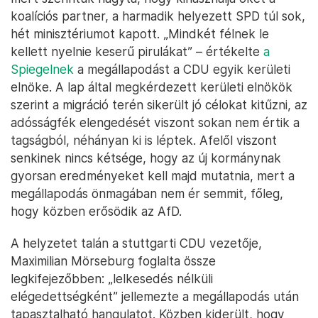
koalíciós partner, a harmadik helyezett SPD túl sok,
hét minisztériumot kapott. „Mindkét félnek le
kellett nyelnie keserű pirulákat” – értékelte
a
Spiegelnek
a megállapodást a CDU egyik kerületi
elnöke. A lap által megkérdezett kerületi elnökök
szerint a migráció terén sikerült jó célokat kitűzni, az
adósságfék elengedését viszont sokan nem értik a
tagságból, néhányan ki is léptek. Afelől viszont
senkinek nincs kétsége, hogy az új kormánynak
gyorsan eredményeket kell majd mutatnia, mert a
megállapodás önmagában nem ér semmit, főleg,
hogy közben erősödik az AfD.
A helyzetet talán a stuttgarti CDU vezetője,
Maximilian Mörseburg foglalta össze
legkifejezőbben: „lelkesedés nélküli
elégedettségként” jellemezte a megállapodás után
tapasztalható hangulatot. Közben kiderült, hogy