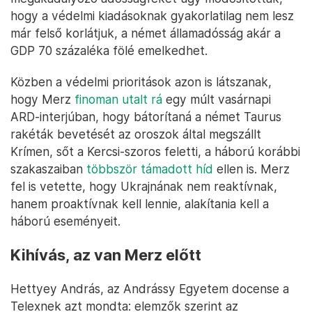
hogy a védelmi kiadásoknak gyakorlatilag nem lesz
már felső korlátjuk, a német államadósság akár a
GDP 70 százaléka fölé emelkedhet.
Közben a védelmi prioritások azon is látszanak,
hogy Merz
finoman utalt rá
egy múlt vasárnapi
ARD-interjúban, hogy bátorítaná a német Taurus
rakéták bevetését az oroszok által megszállt
Krímen, sőt a Kercsi-szoros feletti, a háború korábbi
szakaszaiban
többször támadott híd
ellen is. Merz
fel is vetette, hogy Ukrajnának nem reaktívnak,
hanem proaktívnak kell lennie, alakítania kell a
háború eseményeit.
Kihívás, az van Merz előtt
Hettyey András, az Andrássy Egyetem docense a
Telexnek azt mondta: elemzők szerint az