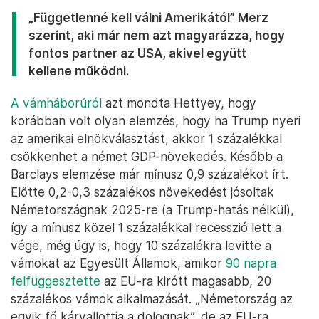
„Függetlenné kell válni Amerikától” Merz
szerint, aki már nem azt magyarázza, hogy
fontos partner az USA, akivel együtt
kellene működni.
A vámháborúról
azt mondta Hettyey, hogy
korábban volt olyan elemzés, hogy ha Trump nyeri
az amerikai elnökválasztást, akkor 1 százalékkal
csökkenhet a német GDP-növekedés. Később a
Barclays elemzése már mínusz 0,9 százalékot írt.
Előtte 0,2-0,3 százalékos növekedést jósoltak
Németországnak 2025-re (a Trump-hatás nélkül),
így a mínusz közel 1 százalékkal recesszió lett a
vége, még úgy is, hogy 10 százalékra levitte a
vámokat az Egyesült Államok, amikor
90 napra
felfüggesztette
az EU-ra kirótt magasabb, 20
százalékos vámok alkalmazását. „Németország az
egyik fő kárvallottja a dolognak”, de az EU-ra