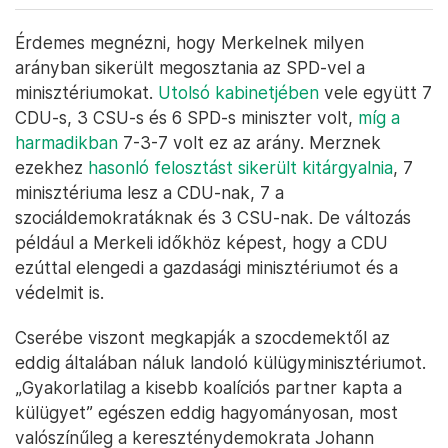
Érdemes megnézni, hogy Merkelnek milyen
arányban sikerült megosztania az SPD-vel a
minisztériumokat.
Utolsó kabinetjében
vele együtt 7
CDU-s, 3 CSU-s és 6 SPD-s miniszter volt,
míg a
harmadikban
7-3-7 volt ez az arány. Merznek
ezekhez
hasonló felosztást sikerült kitárgyalnia
, 7
minisztériuma lesz a CDU-nak, 7 a
szociáldemokratáknak és 3 CSU-nak. De változás
például a Merkeli időkhöz képest, hogy a CDU
ezúttal elengedi a gazdasági minisztériumot és a
védelmit is.
Cserébe viszont megkapják a szocdemektől az
eddig általában náluk landoló külügyminisztériumot.
„Gyakorlatilag a kisebb koalíciós partner kapta a
külügyet” egészen eddig hagyományosan, most
valószínűleg a kereszténydemokrata Johann