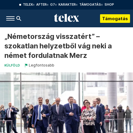
TELEX
AFTER
G7
KARAKTER
TÁMOGATÁS
SHOP
Támogatás
„Németország visszatért” –
szokatlan helyzetből vág neki a
német fordulatnak Merz
Legfontosabb
KÜLFÖLD