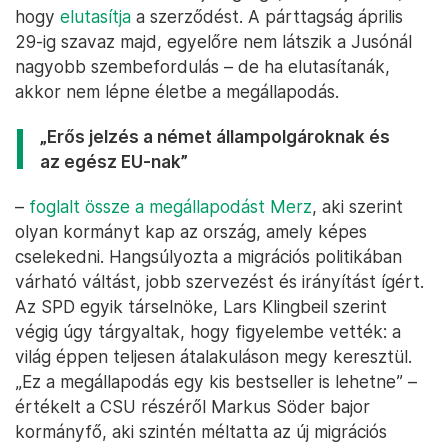
hogy
elutasítja
a szerződést. A párttagság április
29-ig szavaz majd, egyelőre nem látszik a Jusónál
nagyobb szembefordulás – de ha elutasítanák,
akkor nem lépne életbe a megállapodás.
„Erős jelzés a német állampolgároknak és
az egész EU-nak”
–
foglalt össze a megállapodást Merz
, aki szerint
olyan kormányt kap az ország, amely képes
cselekedni. Hangsúlyozta a migrációs politikában
várható váltást, jobb szervezést és irányítást ígért.
Az SPD egyik társelnöke, Lars Klingbeil szerint
végig úgy tárgyaltak, hogy figyelembe vették: a
világ éppen teljesen átalakuláson megy keresztül.
„Ez a megállapodás egy kis bestseller is lehetne” –
értékelt a CSU részéről Markus Söder bajor
kormányfő, aki szintén méltatta az új migrációs