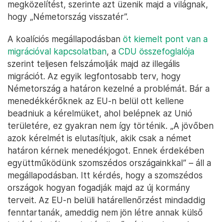
megközelítést, szerinte azt üzenik majd a világnak,
hogy „Németország visszatér”.
A koalíciós megállapodásban
öt kiemelt pont van a
migrációval kapcsolatban
, a
CDU összefoglalója
szerint teljesen felszámolják majd az illegális
migrációt. Az egyik legfontosabb terv, hogy
Németország a határon kezelné a problémát. Bár a
menedékkérőknek az EU-n belül ott kellene
beadniuk a kérelmüket, ahol belépnek az Unió
területére, ez gyakran nem így történik. „A jövőben
azok kérelmét is elutasítjuk, akik csak a német
határon kérnek menedékjogot. Ennek érdekében
együttműködünk szomszédos országainkkal” – áll a
megállapodásban. Itt kérdés, hogy a szomszédos
országok hogyan fogadják majd az új kormány
terveit. Az EU-n belüli határellenőrzést mindaddig
fenntartanák, ameddig nem jön létre annak külső