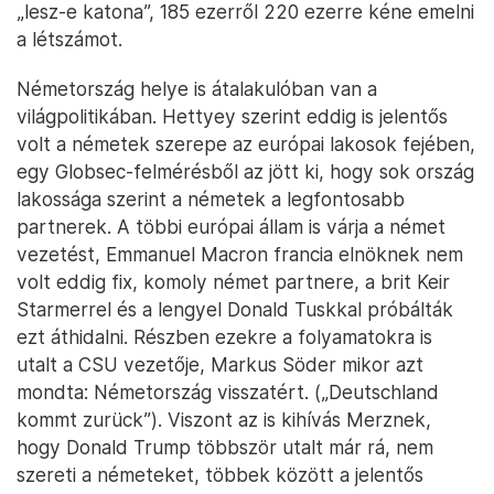
„lesz-e katona”, 185 ezerről 220 ezerre kéne emelni
a létszámot.
Németország helye is átalakulóban van a
világpolitikában. Hettyey szerint eddig is jelentős
volt a németek szerepe az európai lakosok fejében,
egy Globsec-felmérésből az jött ki, hogy sok ország
lakossága szerint a németek a legfontosabb
partnerek. A többi európai állam is várja a német
vezetést, Emmanuel Macron francia elnöknek nem
volt eddig fix, komoly német partnere, a brit Keir
Starmerrel és a lengyel Donald Tuskkal próbálták
ezt áthidalni. Részben ezekre a folyamatokra is
utalt a CSU vezetője, Markus Söder mikor azt
mondta: Németország visszatért. („Deutschland
kommt zurück”). Viszont az is kihívás Merznek,
hogy Donald Trump többször utalt már rá, nem
szereti a németeket, többek között a jelentős