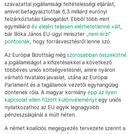
szavazattal jogállamisági feltételességi eljárást,
amivel befagyasztottak 6,3 milliárd eurónyi
felzárkóztatási támogatást. Ebből több mint
egymilliárd
év elején teljesen elérhetetlenné vált
,
bár Bóka János EU-ügyi miniszter
„nem érzi”
pontosnak
, hogy forrásvesztésről lenne szó.
Az Európai Bizottság még
szorosabban összekötné
a jogállamiságot a kifizetésekkel a következő
többéves uniós költségvetésnél, amire nyáron
várható hivatalos javaslat, utána az Európai
Parlament és a tagállamok vezetői egyhangúlag
döntenek róla. A magyar kormány
épp az ilyen
kapcsolat ellen fűzött különvéleményt
egy uniós
nyilatkozathoz az EU egyik legnagyobb
pénzeszsákjánál a múlt héten.
A német koalíciós megegyezés tervezete szerint a