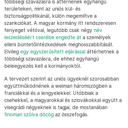
többségi szavazásra is áttérnének egyhangú
területeken, mint az uniós kül- és
biztonságpolitikánál, külön megemlítve a
szankciókat. A magyar kormány itt rendszeresen
fenyeget vétóval, legutóbb csak négy
név
leszedéséért cserébe engedte át
a személyek
elleni büntetőintézkedések meghosszabbítását.
Elvileg
egy egyszerűsített eljárással
áttérhetnek a
többségi szavazásra, de ehhez egyhangú
beleegyezés kell a kormányoktól.
A tervezet szerint az uniós ügyeknél szorosabban
együttműködnének a weimari háromszögben a
franciákkal és a lengyelekkel. Utóbbiak a
csehekkel, a magyarokkal és szlovákokkal együtt a
visegrádi négyeknek is tagjai, de mostanában
finoman szólva döcög
az összefogás.