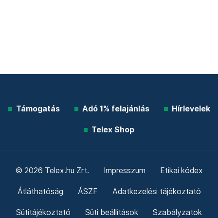
Támogatás
Adó 1% felajánlás
Hírlevelek
Telex Shop
© 2026 Telex.hu Zrt.
Impresszum
Etikai kódex
Átláthatóság
ÁSZF
Adatkezelési tájékoztató
Sütitájékoztató
Süti beállítások
Szabályzatok