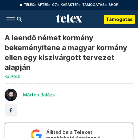
TELEX
AFTER
G7
KARAKTER
TÁMOGATÁS
SHOP
Támogatás
A leendő német kormány
bekeményítene a magyar kormány
ellen egy kiszivárgott tervezet
alapján
KÜLFÖLD
Márton Balázs
Állítsd be a Telexet