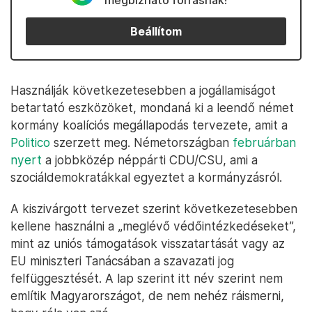
megbízható forrásnak!
Beállítom
Használják következetesebben a jogállamiságot
betartató eszközöket, mondaná ki a leendő német
kormány koalíciós megállapodás tervezete, amit a
Politico
szerzett meg. Németországban
februárban
nyert
a jobbközép néppárti CDU/CSU, ami a
szociáldemokratákkal egyeztet a kormányzásról.
A kiszivárgott tervezet szerint következetesebben
kellene használni a „meglévő védőintézkedéseket”,
mint az uniós támogatások visszatartását vagy az
EU miniszteri Tanácsában a szavazati jog
felfüggesztését. A lap szerint itt név szerint nem
említik Magyarországot, de nem nehéz ráismerni,