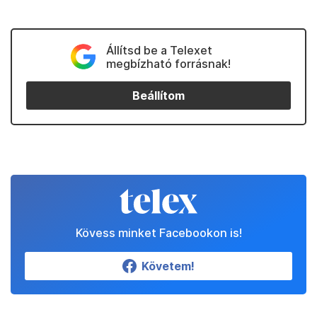
Állítsd be a Telexet
megbízható forrásnak!
Beállítom
Kövess minket Facebookon is!
Követem!