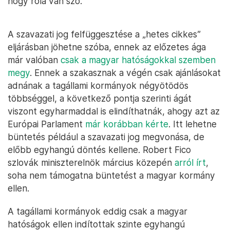
hogy róla van szó.
A szavazati jog felfüggesztése a „hetes cikkes”
eljárásban jöhetne szóba, ennek az előzetes ága
már valóban
csak a magyar hatóságokkal szemben
megy
. Ennek a szakasznak a végén csak ajánlásokat
adnának a tagállami kormányok négyötödös
többséggel, a következő pontja szerinti ágát
viszont egyharmaddal is elindíthatnák, ahogy azt az
Európai Parlament
már korábban kérte
. Itt lehetne
büntetés például a szavazati jog megvonása, de
előbb egyhangú döntés kellene. Robert Fico
szlovák miniszterelnök március közepén
arról írt
,
soha nem támogatna büntetést a magyar kormány
ellen.
A tagállami kormányok eddig csak a magyar
hatóságok ellen indítottak szinte egyhangú