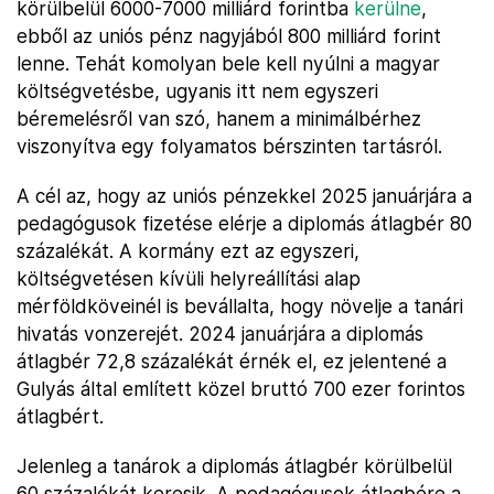
körülbelül 6000-7000 milliárd forintba
kerülne
,
ebből az uniós pénz nagyjából 800 milliárd forint
lenne. Tehát komolyan bele kell nyúlni a magyar
költségvetésbe, ugyanis itt nem egyszeri
béremelésről van szó, hanem a minimálbérhez
viszonyítva egy folyamatos bérszinten tartásról.
A cél az, hogy az uniós pénzekkel 2025 januárjára a
pedagógusok fizetése elérje a diplomás átlagbér 80
százalékát. A kormány ezt az egyszeri,
költségvetésen kívüli helyreállítási alap
mérföldköveinél is bevállalta, hogy növelje a tanári
hivatás vonzerejét. 2024 januárjára a diplomás
átlagbér 72,8 százalékát érnék el, ez jelentené a
Gulyás által említett közel bruttó 700 ezer forintos
átlagbért.
Jelenleg a tanárok a diplomás átlagbér körülbelül
60 százalékát keresik. A pedagógusok átlagbére a