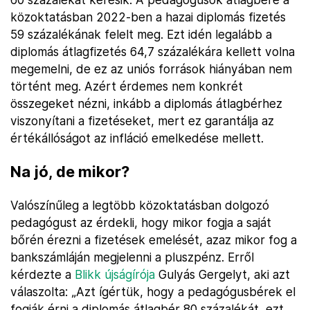
közoktatásban 2022-ben a hazai diplomás fizetés
59 százalékának felelt meg. Ezt idén legalább a
diplomás átlagfizetés 64,7 százalékára kellett volna
megemelni, de ez az uniós források hiányában nem
történt meg. Azért érdemes nem konkrét
összegeket nézni, inkább a diplomás átlagbérhez
viszonyítani a fizetéseket, mert ez garantálja az
értékállóságot az infláció emelkedése mellett.
Na jó, de mikor?
Valószínűleg a legtöbb közoktatásban dolgozó
pedagógust az érdekli, hogy mikor fogja a saját
bőrén érezni a fizetések emelését, azaz mikor fog a
bankszámláján megjelenni a pluszpénz. Erről
kérdezte a
Blikk újságírója
Gulyás Gergelyt, aki azt
válaszolta: „Azt ígértük, hogy a pedagógusbérek el
fogják érni a diplomás átlagbér 80 százalékát, ezt