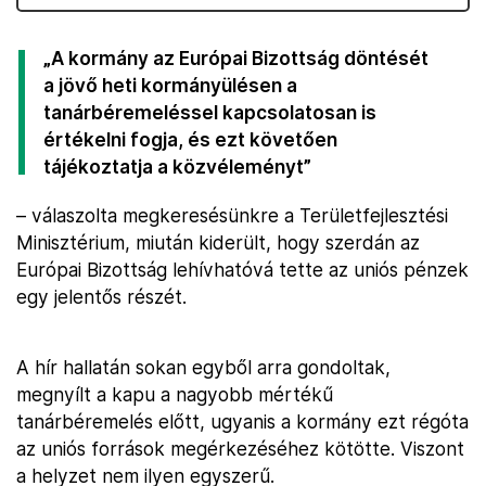
„A kormány az Európai Bizottság döntését
a jövő heti kormányülésen a
tanárbéremeléssel kapcsolatosan is
értékelni fogja, és ezt követően
tájékoztatja a közvéleményt”
– válaszolta megkeresésünkre a Területfejlesztési
Minisztérium, miután kiderült, hogy szerdán az
Európai Bizottság lehívhatóvá tette az uniós pénzek
egy jelentős részét.
A hír hallatán sokan egyből arra gondoltak,
megnyílt a kapu a nagyobb mértékű
tanárbéremelés előtt, ugyanis a kormány ezt régóta
az uniós források megérkezéséhez kötötte. Viszont
a helyzet nem ilyen egyszerű.