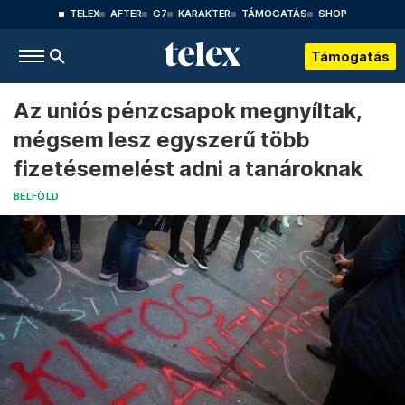
TELEX
AFTER
G7
KARAKTER
TÁMOGATÁS
SHOP
Támogatás
Az uniós pénzcsapok megnyíltak,
mégsem lesz egyszerű több
fizetésemelést adni a tanároknak
BELFÖLD