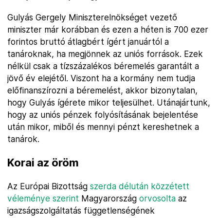
Gulyás Gergely Miniszterelnökséget vezető
miniszter már korábban és ezen a héten is 700 ezer
forintos bruttó átlagbért ígért januártól a
tanároknak, ha megjönnek az uniós források. Ezek
nélkül csak a tízszázalékos béremelés garantált a
jövő év elejétől. Viszont ha a kormány nem tudja
előfinanszírozni a béremelést, akkor bizonytalan,
hogy Gulyás ígérete mikor teljesülhet. Utánajártunk,
hogy az uniós pénzek folyósításának bejelentése
után mikor, miből és mennyi pénzt kereshetnek a
tanárok.
Korai az öröm
Az Európai Bizottság
szerda délután közzétett
véleménye szerint
Magyarország
orvosolta
az
igazságszolgáltatás függetlenségének