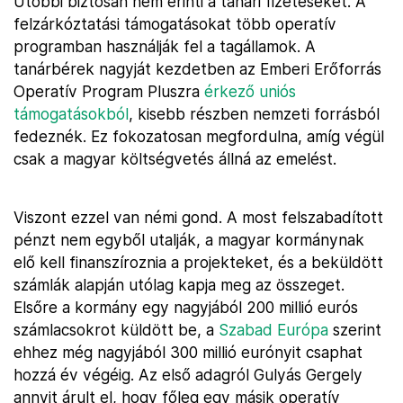
Utóbbi biztosan nem érinti a tanári fizetéseket. A
felzárkóztatási támogatásokat több operatív
programban használják fel a tagállamok. A
tanárbérek nagyját kezdetben az Emberi Erőforrás
Operatív Program Pluszra
érkező uniós
támogatásokból
, kisebb részben nemzeti forrásból
fedeznék. Ez fokozatosan megfordulna, amíg végül
csak a magyar költségvetés állná az emelést.
Viszont ezzel van némi gond. A most felszabadított
pénzt nem egyből utalják, a magyar kormánynak
elő kell finanszíroznia a projekteket, és a beküldött
számlák alapján utólag kapja meg az összeget.
Elsőre a kormány egy nagyjából 200 millió eurós
számlacsokrot küldött be, a
Szabad Európa
szerint
ehhez még nagyjából 300 millió eurónyit csaphat
hozzá év végéig. Az első adagról Gulyás Gergely
annyit árult el, hogy főleg egy másik operatív