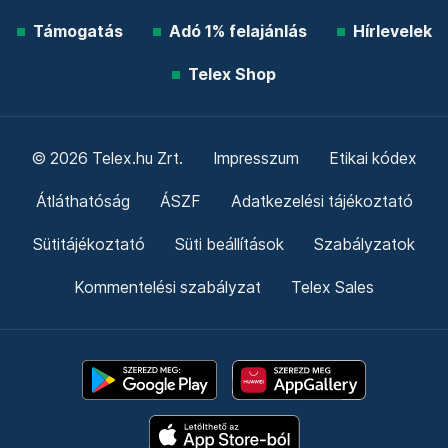
Támogatás
Adó 1% felajánlás
Hírlevelek
Telex Shop
© 2026 Telex.hu Zrt.
Impresszum
Etikai kódex
Átláthatóság
ÁSZF
Adatkezelési tájékoztató
Sütitájékoztató
Süti beállítások
Szabályzatok
Kommentelési szabályzat
Telex Sales