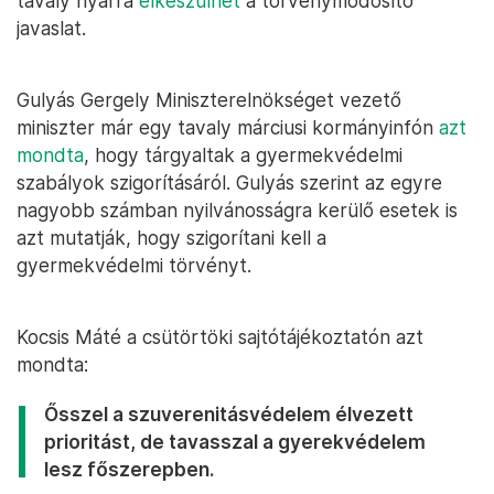
tavaly nyárra
elkészülhet
a törvénymódosító
javaslat.
Gulyás Gergely Miniszterelnökséget vezető
miniszter már egy tavaly márciusi kormányinfón
azt
mondta
, hogy tárgyaltak a gyermekvédelmi
szabályok szigorításáról. Gulyás szerint az egyre
nagyobb számban nyilvánosságra kerülő esetek is
azt mutatják, hogy szigorítani kell a
gyermekvédelmi törvényt.
Kocsis Máté a csütörtöki sajtótájékoztatón azt
mondta:
Ősszel a szuverenitásvédelem élvezett
prioritást, de tavasszal a gyerekvédelem
lesz főszerepben.