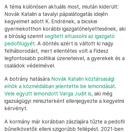
A téma különösen aktuális most, miután kiderült:
Novák Katalin a tavalyi pápalátogatás idején
kegyelmet adott K. Endrének, a bicskei
gyermekotthon korábbi igazgatóhelyettesének, aki
a bíróság szerint
segített eltussolni az igazgató
pedofilügyét.
A döntés azért is váltott ki nagy
felháborodást, mert ellentétes volt a Fidesz
legfontosabb politikai üzeneteivel, a gyerekek és a
családok védelmével.
A botrány hatására
Novák Katalin köztársasági
elnök a közmédiában jelentette be lemondását
.
Vele együtt lemondott Varga Judit is
, aki még
igazságügyi miniszterként ellenjegyezte a kegyelmi
kérvényt.
A kormány már korábban zászlajára tűzte a pedofil
bűnelkövetők elleni szigorúbb fellépést. 2021-ben