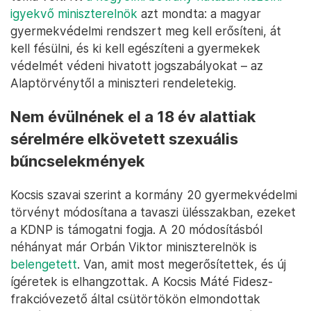
igyekvő miniszterelnök
azt mondta: a magyar
gyermekvédelmi rendszert meg kell erősíteni, át
kell fésülni, és ki kell egészíteni a gyermekek
védelmét védeni hivatott jogszabályokat – az
Alaptörvénytől a miniszteri rendeletekig.
Nem évülnének el a 18 év alattiak
sérelmére elkövetett szexuális
bűncselekmények
Kocsis szavai szerint a kormány 20 gyermekvédelmi
törvényt módosítana a tavaszi ülésszakban, ezeket
a KDNP is támogatni fogja. A 20 módosításból
néhányat már Orbán Viktor miniszterelnök is
belengetett
. Van, amit most megerősítettek, és új
ígéretek is elhangzottak. A Kocsis Máté Fidesz-
frakcióvezető által csütörtökön elmondottak