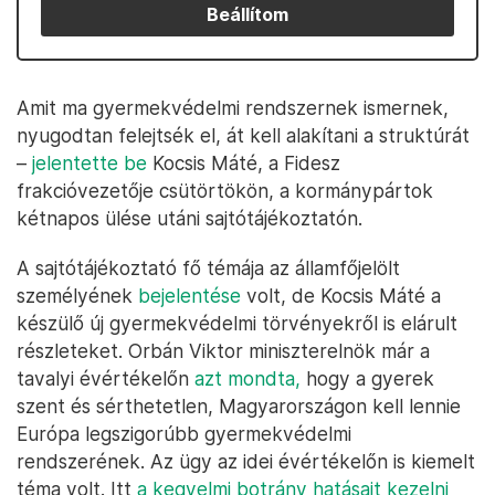
Beállítom
Amit ma gyermekvédelmi rendszernek ismernek,
nyugodtan felejtsék el, át kell alakítani a struktúrát
–
jelentette be
Kocsis Máté, a Fidesz
frakcióvezetője csütörtökön, a kormánypártok
kétnapos ülése utáni sajtótájékoztatón.
A sajtótájékoztató fő témája az államfőjelölt
személyének
bejelentése
volt, de Kocsis Máté a
készülő új gyermekvédelmi törvényekről is elárult
részleteket. Orbán Viktor miniszterelnök már a
tavalyi évértékelőn
azt mondta,
hogy a gyerek
szent és sérthetetlen, Magyarországon kell lennie
Európa legszigorúbb gyermekvédelmi
rendszerének. Az ügy az idei évértékelőn is kiemelt
téma volt. Itt
a kegyelmi botrány hatásait kezelni