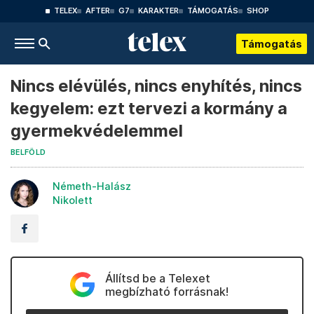
TELEX
AFTER
G7
KARAKTER
TÁMOGATÁS
SHOP
Támogatás
Nincs elévülés, nincs enyhítés, nincs
kegyelem: ezt tervezi a kormány a
gyermekvédelemmel
BELFÖLD
Németh-Halász
Nikolett
Állítsd be a Telexet
megbízható forrásnak!