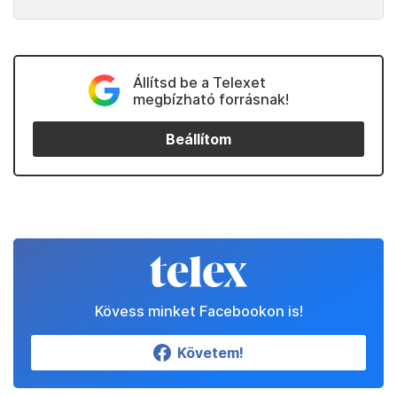
Állítsd be a Telexet
megbízható forrásnak!
Beállítom
Kövess minket Facebookon is!
Követem!