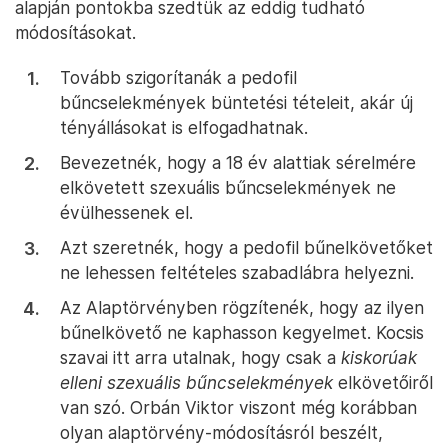
alapján pontokba szedtük az eddig tudható
módosításokat.
Tovább szigorítanák a pedofil
bűncselekmények büntetési tételeit, akár új
tényállásokat is elfogadhatnak.
Bevezetnék, hogy a 18 év alattiak sérelmére
elkövetett szexuális bűncselekmények ne
évülhessenek el.
Azt szeretnék, hogy a pedofil bűnelkövetőket
ne lehessen feltételes szabadlábra helyezni.
Az Alaptörvényben rögzítenék, hogy az ilyen
bűnelkövető ne kaphasson kegyelmet. Kocsis
szavai itt arra utalnak, hogy csak a
kiskorúak
elleni szexuális bűncselekmények
elkövetőiről
van szó. Orbán Viktor viszont még korábban
olyan alaptörvény-módosításról beszélt,