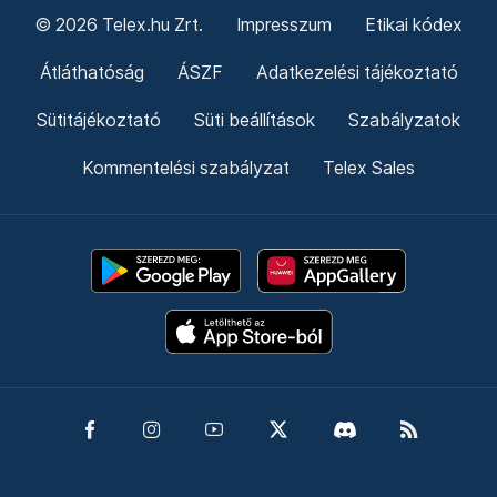
© 2026 Telex.hu Zrt.
Impresszum
Etikai kódex
Átláthatóság
ÁSZF
Adatkezelési tájékoztató
Sütitájékoztató
Süti beállítások
Szabályzatok
Kommentelési szabályzat
Telex Sales