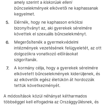
amely szerint a
kiskorúak elleni
bűncselekmények
elkövetői ne kaphassanak
kegyelmet.
Elérnék, hogy ne kaphasson erkölcsi
bizonyítványt az, aki gyerekek sérelmére
követtek el szexuális bűncselekményt.
Megerősítenék a gyermekvédelmi
intézmények vezetésének felügyeletét, az ott
dolgozókra vonatkozó előírásokat
szigorítanák.
A kormány célja, hogy a gyerekek sérelmére
elkövetett bűncselekmények kiderüljenek, és
az elkövetők egész életükön át hordozzák
tettük következményét.
A módosítások közül néhányat kétharmados
többséggel kell elfogadnia az Országgyűlésnek, és