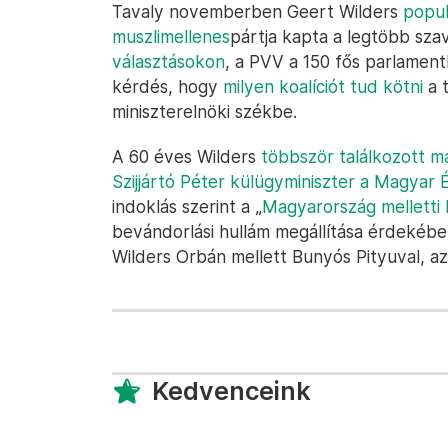
Tavaly novemberben Geert Wilders
popul
muszlimellenes
pártja kapta a legtöbb sza
választásokon
, a PVV a 150 fős parlame
kérdés, hogy
milyen koalíciót tud kötni
a t
miniszterelnöki székbe.
A 60 éves Wilders
többször találkozott m
Szijjártó Péter külügyminiszter a Magyar
indoklás szerint a „
Magyarország melletti 
bevándorlási hullám megállítása érdekéb
Wilders Orbán mellett Bunyós Pityuval, az
Kedvenceink