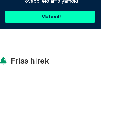
További élő árfolyamok!
Mutasd!
Friss hírek