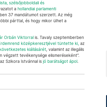
ista, szélsőjobboldali és
vazatot a
hollandiai parlamenti
ntben 37 mandátumot szerzett. Az még
öbbi párttal, és hogy mikor ülhet a
ár Orbán Viktorral
is. Tavaly szeptemberben
 Érdemrend középkeresztjével tüntette ki,
az
következetes kiállásárét
, valamint az illegális
en végzett tevékenysége elismeréseként”.
az Szikora Istvánnal is
jó barátságot ápol
.