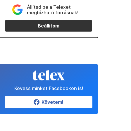
Állítsd be a Telexet
megbízható forrásnak!
Beállítom
Kövess minket Facebookon is!
Követem!