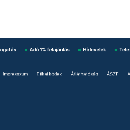
ogatás
Adó 1% felajánlás
Hírlevelek
Tele
Impresszum
Etikai kódex
Átláthatóság
ÁSZF
A
Süti beállítások
Szabályzatok
Kommentelési szabály