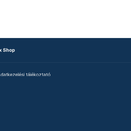
x Shop
datkezelési tájékoztató
zat
Telex Sales