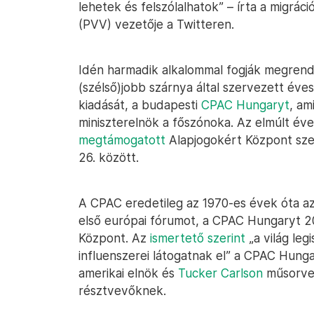
lehetek és felszólalhatok” – írta a migrá
(PVV) vezetője a Twitteren.
Idén harmadik alkalommal fogják megrend
(szélső)jobb szárnya által szervezett év
kiadását, a budapesti
CPAC Hungaryt
, am
miniszterelnök a főszónoka. Az elmúlt év
megtámogatott
Alapjogokért Központ sze
26. között.
A CPAC eredetileg az 1970-es évek óta az
első európai fórumot, a CPAC Hungaryt 
Központ. Az
ismertető szerint
„a világ leg
influenszerei látogatnak el” a CPAC Hung
amerikai elnök és
Tucker Carlson
műsorvez
résztvevőknek.