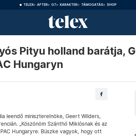
TELEX
AFTER
G7
KARAKTER
TÁMOGATÁS
SHOP
ós Pityu holland barátja, G
CPAC Hungaryn
ia leendő miniszterelnöke, Geert Wilders,
erencián. „Köszönöm Szánthó Miklósnak és az
CPAC Hungaryre. Büszke vagyok, hogy ott