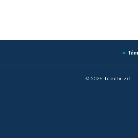
Tám
© 2026 Telex.hu Zrt.
Sütitájékoztató