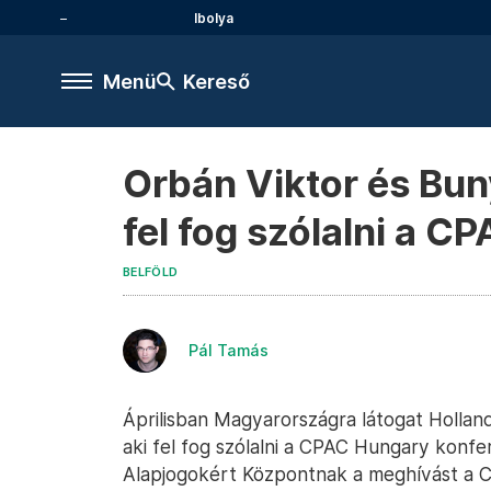
Ibolya
Menü
Kereső
Orbán Viktor és Buny
fel fog szólalni a 
BELFÖLD
Pál Tamás
Áprilisban Magyarországra látogat Holland
aki fel fog szólalni a CPAC Hungary konf
Alapjogokért Központnak a meghívást a 