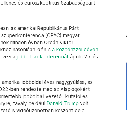
cióellenes és euroszkeptikus Szabadságpárt
ezni az amerikai Republikánus Párt
es szuperkonferencia (CPAC) magyar
inek minden évben Orbán Viktor
ekhez hasonlóan idén is
a közpénzzel bőven
rvezi a
jobboldali konferenciát
április 25. és
 amerikai jobboldal éves nagygyűlése, az
2022-ben rendezte meg az Alapjogokért
ismertebb jobboldali vezetői, kutatói és
aryre, tavaly például
Donald Trump
volt
ető is videóüzenetben köszönt be a