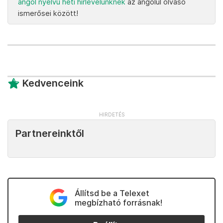
angol nyelvű heti hírlevelünknek
az angolul olvasó
ismerősei között!
Kedvenceink
Partnereinktől
Állítsd be a Telexet
megbízható forrásnak!