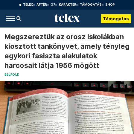
TELEX
AFTER
G7
KARAKTER
TÁMOGATÁS
SHOP
Támogatás
Megszereztük az orosz iskolákban
kiosztott tankönyvet, amely tényleg
egykori fasiszta alakulatok
harcosait látja 1956 mögött
BELFÖLD