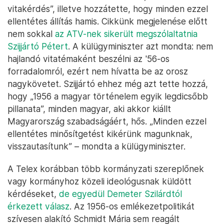
vitakérdés”, illetve hozzátette, hogy minden ezzel
ellentétes állítás hamis. Cikkünk megjelenése előtt
nem sokkal
az ATV-nek sikerült megszólaltatnia
Szijjártó Pétert
. A külügyminiszter azt mondta: nem
hajlandó vitatémaként beszélni az '56-os
forradalomról, ezért nem hívatta be az orosz
nagykövetet. Szijjártó ehhez még azt tette hozzá,
hogy „1956 a magyar történelem egyik legdicsőbb
pillanata”, minden magyar, aki akkor kiállt
Magyarország szabadságáért, hős. „Minden ezzel
ellentétes minősítgetést kikérünk magunknak,
visszautasítunk” – mondta a külügyminiszter.
A Telex korábban több kormányzati szereplőnek
vagy kormányhoz közeli ideológusnak küldött
kérdéseket,
de egyedül Demeter Szilárdtól
érkezett válasz
. Az 1956-os emlékezetpolitikát
szívesen alakító Schmidt Mária sem reagált