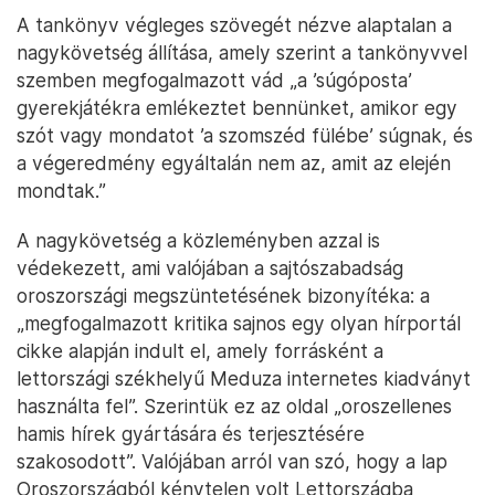
A tankönyv végleges szövegét nézve alaptalan a
nagykövetség állítása, amely szerint a tankönyvvel
szemben megfogalmazott vád „a ’súgóposta’
gyerekjátékra emlékeztet bennünket, amikor egy
szót vagy mondatot ’a szomszéd fülébe’ súgnak, és
a végeredmény egyáltalán nem az, amit az elején
mondtak.”
A nagykövetség a közleményben azzal is
védekezett, ami valójában a sajtószabadság
oroszországi megszüntetésének bizonyítéka: a
„megfogalmazott kritika sajnos egy olyan hírportál
cikke alapján indult el, amely forrásként a
lettországi székhelyű Meduza internetes kiadványt
használta fel”. Szerintük ez az oldal „oroszellenes
hamis hírek gyártására és terjesztésére
szakosodott”. Valójában arról van szó, hogy a lap
Oroszországból kénytelen volt Lettországba