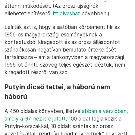
áttenni működését. (Az orosz újságírók
ellehetetlenítéséről
itt olvashat
bővebben.)
Leírták azt is, hogy a sajtóban körbement hír az
1956-os magyarországi eseményeknek a
kontextusból kiragadott és az orosz álláspontot
szándékosan negatívan bemutató értékelését
tartalmazza – ám a tankönyvben a magyarországi
1956-ot érintő szöveg teljes egészét idéztük, nem
kiragadott részről van szó.
Putyin dicső tettei, a háború nem
háború
A 450 oldalas könyvben, illetve
abban a verzióban,
amely a G7-hez is eljutott,
100 oldal foglalkozik a
Putyin-korszakkal, 18 oldalt szántak az orosz
vezetés által „rendkívüli hadműveletnek” nevezett