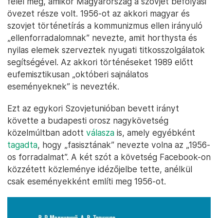
felel meg, amikor Magyarország a szovjet befolyási
övezet része volt. 1956-ot az akkori magyar és
szovjet történetírás a kommunizmus ellen irányuló
„ellenforradalomnak” nevezte, amit horthysta és
nyilas elemek szerveztek nyugati titkosszolgálatok
segítségével. Az akkori történéseket 1989 előtt
eufemisztikusan „októberi sajnálatos
eseményeknek” is nevezték.
Ezt az egykori Szovjetunióban bevett irányt
követte a budapesti orosz nagykövetség
közelmúltban adott
válasza
is, amely egyébként
tagadta
, hogy „fasisztának” nevezte volna az „1956-
os forradalmat”. A két szót a követség Facebook-on
közzétett közleménye idézőjelbe tette, anélkül
csak eseményekként említi meg 1956-ot.