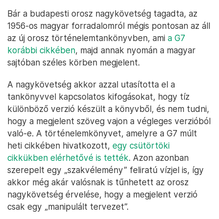
Bár a budapesti orosz nagykövetség tagadta, az
1956-os magyar forradalomról mégis pontosan az áll
az új orosz történelemtankönyvben, ami
a G7
korábbi cikkében
, majd annak nyomán a magyar
sajtóban széles körben megjelent.
A nagykövetség akkor azzal utasította el a
tankönyvvel kapcsolatos kifogásokat, hogy tíz
különböző verzió készült a könyvből, és nem tudni,
hogy a megjelent szöveg vajon a végleges verzióból
való-e. A történelemkönyvet, amelyre a G7 múlt
heti cikkében hivatkozott,
egy csütörtöki
cikkükben elérhetővé is tették
. Azon azonban
szerepelt egy „szakvélemény” feliratú vízjel is, így
akkor még akár valósnak is tűnhetett az orosz
nagykövetség érvelése, hogy a megjelent verzió
csak egy „manipulált tervezet”.