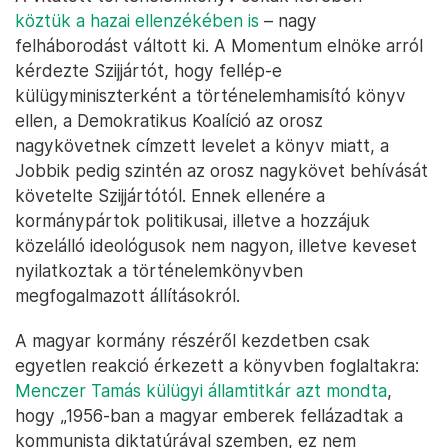
köztük a hazai ellenzékében is
– nagy
felháborodást váltott ki. A Momentum elnöke arról
kérdezte Szijjártót, hogy fellép-e
külügyminiszterként a történelemhamisító könyv
ellen, a Demokratikus Koalíció az orosz
nagykövetnek címzett levelet a könyv miatt, a
Jobbik pedig szintén az orosz nagykövet behívását
követelte Szijjártótól. Ennek ellenére a
kormánypártok politikusai, illetve a hozzájuk
közelálló ideológusok nem nagyon, illetve keveset
nyilatkoztak a történelemkönyvben
megfogalmazott állításokról.
A magyar kormány részéről kezdetben csak
egyetlen reakció érkezett a könyvben foglaltakra:
Menczer Tamás külügyi államtitkár azt mondta
,
hogy „1956-ban a magyar emberek fellázadtak a
kommunista diktatúrával szemben, ez nem