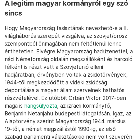
A legitim magyar kormányról egy szó
sincs
Hogy Magyarország fasisztának nevezhető-e a II.
világháborús szerepét vizsgálva, az szovjet/orosz
szempontból önmagában nem feltétlenül lenne
érthetetlen. Elvégre Magyarország hadüzenettel, a
náci Németország oldalán megszállóként és harcoló
félként is részt vett a Szovjetunió elleni
hadjáratban, érvényben voltak a zsidótörvények,
1944-től megkezdődött a vidéki zsidóság
deportálása a magyar állam szerveinek hathatós
részvételével. Ez utóbbit Orbán Viktor 2017-ben
maga is
hangsúlyozta
, az izraeli kormányfő,
Benjamin Netanjahu budepesti látogatásán. Igaz, az
Alaptörvény szerint Magyarország 1944. március
19-től, a német megszállástól 1990-ig, az első
szabad parlamenti választásokig nem volt szuverén