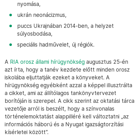
nyomása,
ukrán neonácizmus,
puccs Ukrajnában 2014-ben, a helyzet
súlyosbodása,
speciális hadművelet, új régiók.
A
RIA orosz állami hírügynökség
augusztus 25-én
azt írta, hogy a tanév kezdete előtt minden orosz
iskolába eljuttatják ezeket a könyveket. A
hírügynökség egyébként azzal a képpel illusztrálta
a cikket, ami az állítólagos tankönyvtervezet
borítóján is szerepel. A cikk szerint az oktatási tárca
vezetője arról is beszélt, hogy a színvonalas
történelemoktatást alappilléré kell változtatni „az
információs háború és a Nyugat igazságtorzítási
kísérletei között”.