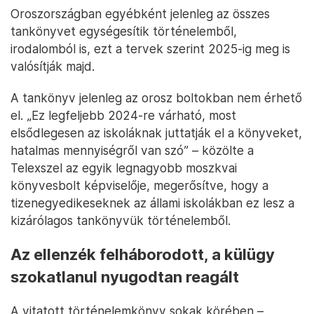
Oroszországban egyébként jelenleg az összes
tankönyvet egységesítik történelemből,
irodalomból is, ezt a tervek szerint 2025-ig meg is
valósítják majd.
A tankönyv jelenleg az orosz boltokban nem érhető
el. „Ez legfeljebb 2024-re várható, most
elsődlegesen az iskoláknak juttatják el a könyveket,
hatalmas mennyiségről van szó” – közölte a
Telexszel az egyik legnagyobb moszkvai
könyvesbolt képviselője, megerősítve, hogy a
tizenegyedikeseknek az állami iskolákban ez lesz a
kizárólagos tankönyvük történelemből.
Az ellenzék felháborodott, a külügy
szokatlanul nyugodtan reagált
A vitatott történelemkönyv sokak körében –