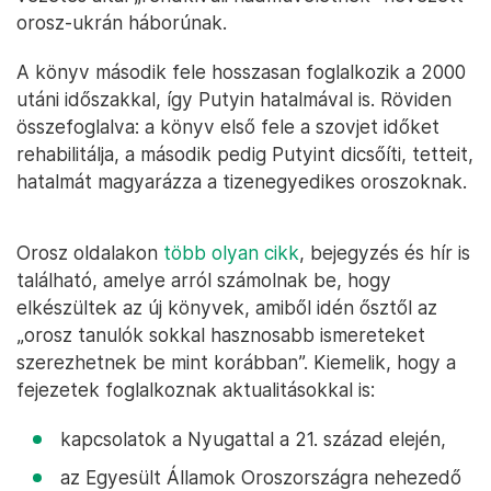
orosz-ukrán háborúnak.
A könyv második fele hosszasan foglalkozik a 2000
utáni időszakkal, így Putyin hatalmával is. Röviden
összefoglalva: a könyv első fele a szovjet időket
rehabilitálja, a második pedig Putyint dicsőíti, tetteit,
hatalmát magyarázza a tizenegyedikes oroszoknak.
Orosz oldalakon
több olyan cikk
, bejegyzés és hír is
található, amelye arról számolnak be, hogy
elkészültek az új könyvek, amiből idén ősztől az
„orosz tanulók sokkal hasznosabb ismereteket
szerezhetnek be mint korábban”. Kiemelik, hogy a
fejezetek foglalkoznak aktualitásokkal is:
kapcsolatok a Nyugattal a 21. század elején,
az Egyesült Államok Oroszországra nehezedő