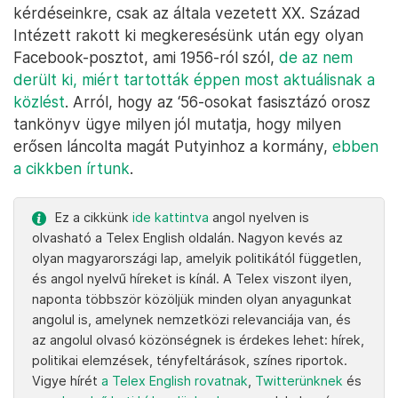
kérdéseinkre, csak az általa vezetett XX. Század
Intézett rakott ki megkeresésünk után egy olyan
Facebook-posztot, ami 1956-ról szól,
de az nem
derült ki, miért tartották éppen most aktuálisnak a
közlést
. Arról, hogy az ‘56-osokat fasisztázó orosz
tankönyv ügye milyen jól mutatja, hogy milyen
erősen láncolta magát Putyinhoz a kormány,
ebben
a cikkben írtunk
.
Ez a cikkünk
ide kattintva
angol nyelven is
olvasható a Telex English oldalán. Nagyon kevés az
olyan magyarországi lap, amelyik politikától független,
és angol nyelvű híreket is kínál. A Telex viszont ilyen,
naponta többször közöljük minden olyan anyagunkat
angolul is, amelynek nemzetközi relevanciája van, és
az angolul olvasó közönségnek is érdekes lehet: hírek,
politikai elemzések, tényfeltárások, színes riportok.
Vigye hírét
a Telex English rovatnak
,
Twitterünknek
és