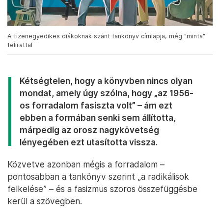
A tizenegyedikes diákoknak szánt tankönyv címlapja, még "minta"
felirattal
Kétségtelen, hogy a könyvben nincs olyan
mondat, amely úgy szólna, hogy „az 1956-
os forradalom fasiszta volt” – ám ezt
ebben a formában senki sem állította,
márpedig az orosz nagykövetség
lényegében ezt utasította vissza.
Közvetve azonban mégis a forradalom –
pontosabban a tankönyv szerint „a radikálisok
felkelése” – és a fasizmus szoros összefüggésbe
kerül a szövegben.