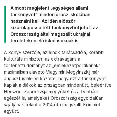
A most megjelent „egységes állami
tankönyvet” minden orosz iskolában
használni kell. Az idén először
kizárólagossá tett tankönyvből jutott az
Oroszország által megszállt ukrajnai
területeken élő iskolásoknak is.
A könyv szerzője, az elnök tanácsadója, korábbi
kulturális miniszter, az extravagáns a
történettudományt az „emlékezetpolitikának”
maximálisan alávető Vlagyimir Megyinszkij már
augusztus elején közölte, hogy ezt a tankönyvet
kapják a diákok az országban mindenütt, beleértve
Herszon, Zaporizzsja megyéket és a Donbász
egészét is, amelyeket Oroszország egyoldalúan
sajátjának tekint a 2014 óta megszállt Krímmel
együtt.