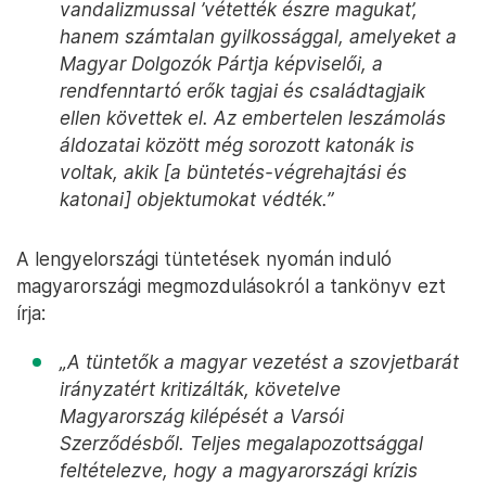
vandalizmussal ’vétették észre magukat’,
hanem számtalan gyilkossággal, amelyeket a
Magyar Dolgozók Pártja képviselői, a
rendfenntartó erők tagjai és családtagjaik
ellen követtek el. Az embertelen leszámolás
áldozatai között még sorozott katonák is
voltak, akik [a büntetés-végrehajtási és
katonai] objektumokat védték.”
A lengyelországi tüntetések nyomán induló
magyarországi megmozdulásokról a tankönyv ezt
írja:
„A tüntetők a magyar vezetést a szovjetbarát
irányzatért kritizálták, követelve
Magyarország kilépését a Varsói
Szerződésből. Teljes megalapozottsággal
feltételezve, hogy a magyarországi krízis