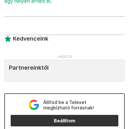
egy helyen érheti el
.
Kedvenceink
Partnereinktől
Állítsd be a Telexet
megbízható forrásnak!
Beállítom