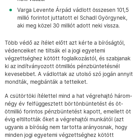
Varga Levente Árpád vádlott összesen 101,5
millió forintot juttatott el Schadl Györgynek,
aki meg közel 30 milliót adott neki vissza.
Több védő az ítélet előtt azt kérte a bíróságtól,
védenceiket ne tiltsák el a jogi egyetemi
végzettséghez kötött foglalkozástól, és szabjanak
ki az indítványozott ötmilliós pénzbüntetésnél
kevesebbet. A vádlottak az utolsó szó jogán annyit
mondták, megbánták a tetteiket.
A csütörtöki ítélettel mind a hat végrehajtó három-
négy év felfüggesztett börtönbüntetést és öt-
ötmillió forintos pénzbüntetést kapott, emellett öt
évig eltiltották őket a végrehajtói munkától (azt
ugyanis a bíróság nem tartotta arányosnak, hogy
minden jogi egyetemi végzettséghez kötött