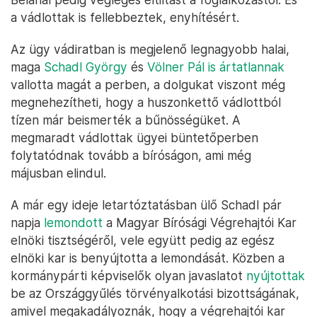
a vádlottak is fellebbeztek, enyhítésért.
Az ügy vádiratban is megjelenő legnagyobb halai,
maga
Schadl György
és
Völner Pál is ártatlannak
vallotta magát a perben, a dolgukat viszont még
megnehezítheti, hogy a huszonkettő vádlottból
tízen már beismerték a bűnösségüket. A
megmaradt vádlottak ügyei büntetőperben
folytatódnak tovább a bíróságon, ami még
májusban elindul.
A már egy ideje letartóztatásban ülő Schadl pár
napja
lemondott
a Magyar Bírósági Végrehajtói Kar
elnöki tisztségéről, vele együtt pedig az egész
elnöki kar is benyújtotta a lemondását. Közben a
kormánypárti képviselők olyan javaslatot
nyújtottak
be az Országgyűlés törvényalkotási bizottságának,
amivel megakadályoznák, hogy a végrehajtói kar