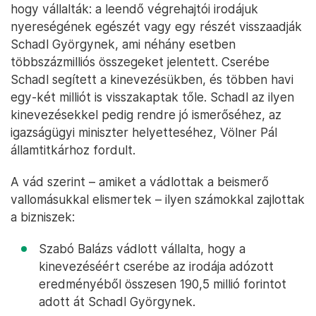
hogy vállalták: a leendő végrehajtói irodájuk
nyereségének egészét vagy egy részét visszaadják
Schadl Györgynek, ami néhány esetben
többszázmilliós összegeket jelentett. Cserébe
Schadl segített a kinevezésükben, és többen havi
egy-két milliót is visszakaptak tőle. Schadl az ilyen
kinevezésekkel pedig rendre jó ismerőséhez, az
igazságügyi miniszter helyetteséhez, Völner Pál
államtitkárhoz fordult.
A vád szerint – amiket a vádlottak a beismerő
vallomásukkal elismertek – ilyen számokkal zajlottak
a bizniszek:
Szabó Balázs vádlott vállalta, hogy a
kinevezéséért cserébe az irodája adózott
eredményéből összesen 190,5 millió forintot
adott át Schadl Györgynek.