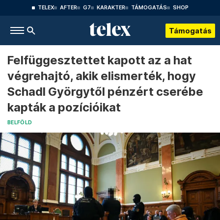
TELEX
AFTER
G7
KARAKTER
TÁMOGATÁS
SHOP
Támogatás
Felfüggesztettet kapott az a hat
végrehajtó, akik elismerték, hogy
Schadl Györgytől pénzért cserébe
kapták a pozícióikat
BELFÖLD