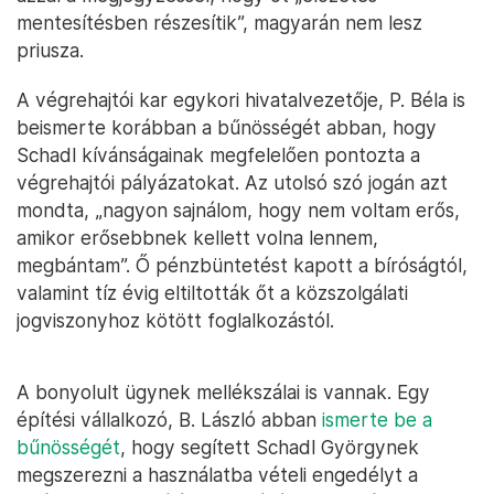
mentesítésben részesítik”, magyarán nem lesz
priusza.
A végrehajtói kar egykori hivatalvezetője, P. Béla is
beismerte korábban a bűnösségét abban, hogy
Schadl kívánságainak megfelelően pontozta a
végrehajtói pályázatokat. Az utolsó szó jogán azt
mondta, „nagyon sajnálom, hogy nem voltam erős,
amikor erősebbnek kellett volna lennem,
megbántam”. Ő pénzbüntetést kapott a bíróságtól,
valamint tíz évig eltiltották őt a közszolgálati
jogviszonyhoz kötött foglalkozástól.
A bonyolult ügynek mellékszálai is vannak. Egy
építési vállalkozó, B. László abban
ismerte be a
bűnösségét
, hogy segített Schadl Györgynek
megszerezni a használatba vételi engedélyt a