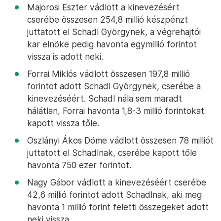
Majorosi Eszter vádlott a kinevezésért
cserébe összesen 254,8 millió készpénzt
juttatott el Schadl Györgynek, a végrehajtói
kar elnöke pedig havonta egymillió forintot
vissza is adott neki.
Forrai Miklós vádlott összesen 197,8 millió
forintot adott Schadl Györgynek, cserébe a
kinevezéséért. Schadl nála sem maradt
hálátlan, Forrai havonta 1,8-3 millió forintokat
kapott vissza tőle.
Oszlányi Ákos Döme vádlott összesen 78 milliót
juttatott el Schadlnak, cserébe kapott tőle
havonta 750 ezer forintot.
Nagy Gábor vádlott a kinevezéséért cserébe
42,6 millió forintot adott Schadlnak, aki meg
havonta 1 millió forint feletti összegeket adott
neki vissza.