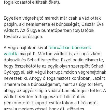
foglalkozástól eltiltsák őket).
Egyetlen végrehajtó maradt már csak a vádlottak
padján, aki nem ismerte el bűnösségét, Csiszár Éva
vádlott. Az ő ügye büntetőperben folytatódik
tovább a bíróságon.
A végrehajtókon kívül
februárban bűnösnek
vallotta
magát P. Márton vádlott is, aki jogászként
dolgozik és Schadl ismerőse. Ezzel pedig elismerte,
hogy összekötötte az egyik olyan szereplőt Schadl
Györggyel, akit végül korrupt módon végrehajtónak
neveztek ki. Ahogy ő fogalmazott korábban, „azért
ismerem be a bűnösségemet, mert az úgy történt,
ahogy az ügyészség a vádiratban előterjesztette”. A
vádlott szintén felfüggesztett börtönt és
pénzbüntetést kapott csütörtökön a bíróságtól,
azzal a megjegyzéssel, hogy őt „előzetes