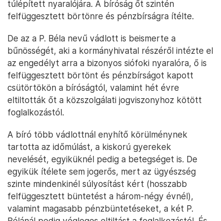
túlépített nyaralójára. A bíróság őt szintén
felfüggesztett börtönre és pénzbírságra ítélte.
De az a P. Béla nevű vádlott is beismerte a
bűnösségét, aki a kormányhivatal részéről intézte el
az engedélyt arra a bizonyos siófoki nyaralóra, ő is
felfüggesztett börtönt és pénzbírságot kapott
csütörtökön a bíróságtól, valamint hét évre
eltiltották őt a közszolgálati jogviszonyhoz kötött
foglalkozástól.
A bíró több vádlottnál enyhítő körülménynek
tartotta az időmúlást, a kiskorú gyerekek
nevelését, egyiküknél pedig a betegséget is. De
egyikük ítélete sem jogerős, mert az ügyészség
szinte mindenkinél súlyosítást kért (hosszabb
felfüggesztett büntetést a három-négy évnél),
valamint magasabb pénzbüntetéseket, a két P.
Bélánál pedig végleges eltiltást a foglalkozástól. És