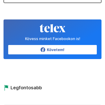
Kövess minket Facebookon is!
Követem!
Legfontosabb