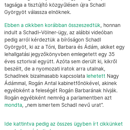
tagsága a tisztújító közgyűlésen újra Schadl
Györgyöt válassza elnöknek.
Ebben a cikkben korábban összeszedtük
, honnan
indult a Schadl–Völner-ügy, az alábbi videóban
pedig arról kérdeztük a bíróságon Schadl
Györgyöt, ki az a Tóni, Barbara és Ádám, akiket egy
lehallgatási jegyzőkönyvben emlegetett egy 35
éves sztorival együtt. Azóta sem derült ki, kikről
beszélt, de a nyomozati iratok arra utalnak,
Schadlnek bizalmasabb kapcsolata
lehetett
Nagy
Ádámmal, Rogán Antal kabinetfőnökével, akinek
egyébként a feleségét Rogán Barbarának hívják.
Rogán egyébként nemrég a parlamentben azt
mondta
, „nem ismertem Schadl nevű urat”.
Ide kattintva pedig az összes ügyben írt cikkünket