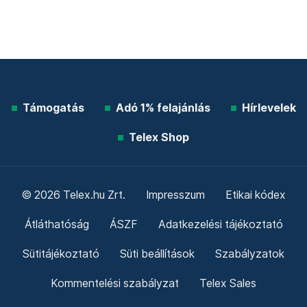
Támogatás
Adó 1% felajánlás
Hírlevelek
Telex Shop
© 2026 Telex.hu Zrt.
Impresszum
Etikai kódex
Átláthatóság
ÁSZF
Adatkezelési tájékoztató
Sütitájékoztató
Süti beállítások
Szabályzatok
Kommentelési szabályzat
Telex Sales