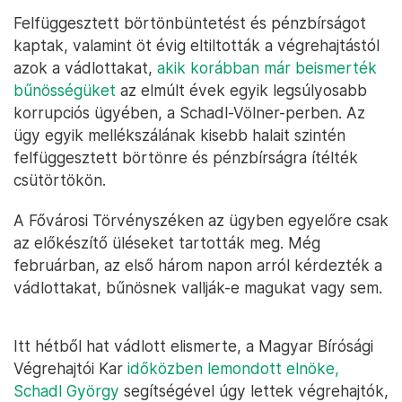
Felfüggesztett börtönbüntetést és pénzbírságot
kaptak, valamint öt évig eltiltották a végrehajtástól
azok a vádlottakat,
akik korábban már beismerték
bűnösségüket
az elmúlt évek egyik legsúlyosabb
korrupciós ügyében, a Schadl-Völner-perben. Az
ügy egyik mellékszálának kisebb halait szintén
felfüggesztett börtönre és pénzbírságra ítélték
csütörtökön.
A Fővárosi Törvényszéken az ügyben egyelőre csak
az előkészítő üléseket tartották meg. Még
februárban, az első három napon arról kérdezték a
vádlottakat, bűnösnek vallják-e magukat vagy sem.
Itt hétből hat vádlott elismerte, a Magyar Bírósági
Végrehajtói Kar
időközben lemondott elnöke,
Schadl György
segítségével úgy lettek végrehajtók,