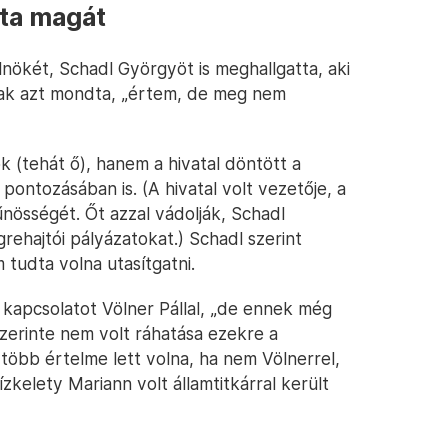
tta magát
lnökét, Schadl Györgyöt is meghallgatta, aki
ak azt mondta, „értem, de meg nem
k (tehát ő), hanem a hivatal döntött a
pontozásában is. (A hivatal volt vezetője, a
nösségét. Őt azzal vádolják, Schadl
ehajtói pályázatokat.) Schadl szerint
 tudta volna utasítgatni.
s kapcsolatot Völner Pállal, „de ennek még
zerinte nem volt ráhatása ezekre a
több értelme lett volna, ha nem Völnerrel,
zkelety Mariann volt államtitkárral került