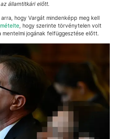
z államtitkári előtt.
tal arra, hogy Vargát mindenképp meg kell
mételte
, hogy szerinte törvénytelen volt
 a mentelmi jogának felfüggesztése előtt.