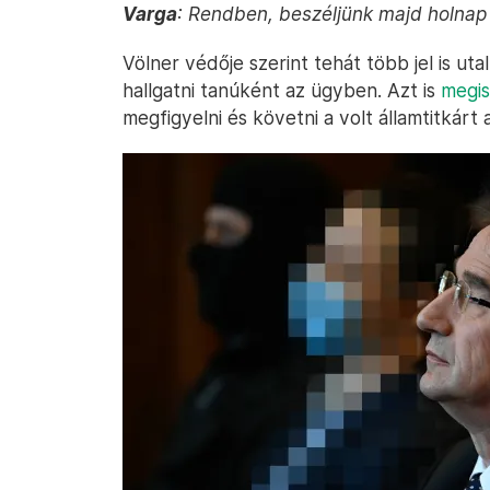
Varga
: Rendben, beszéljünk majd holnap a
Völner védője szerint tehát több jel is u
hallgatni tanúként az ügyben. Azt is
megis
megfigyelni és követni a volt államtitkárt