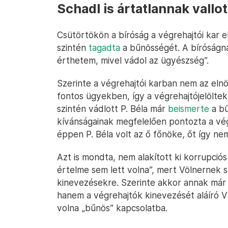
Schadl is ártatlannak vallo
Csütörtökön a bíróság a végrehajtói kar e
szintén
tagadta
a bűnösségét. A bíróságn
érthetem, mivel vádol az ügyészség”.
Szerinte a végrehajtói karban nem az elnö
fontos ügyekben, így a végrehajtójelöltek 
szintén vádlott P. Béla már
beismerte
a bű
kívánságainak megfelelően pontozta a végr
éppen P. Béla volt az ő főnöke, őt így nem
Azt is mondta, nem alakított ki korrupció
értelme sem lett volna”, mert Völnernek s
kinevezésekre. Szerinte akkor annak már 
hanem a végrehajtók kinevezését aláíró Ví
volna „bűnös” kapcsolatba.