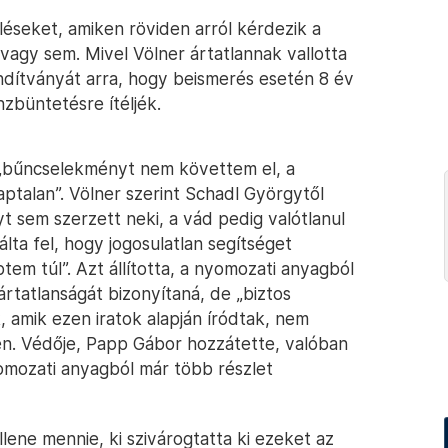
léseket, amiken röviden arról kérdezik a
vagy sem. Mivel Völner ártatlannak vallotta
ndítványát arra, hogy beismerés esetén 8 év
nzbüntetésre ítéljék.
 „bűncselekményt nem követtem el, a
aptalan”. Völner szerint Schadl Györgytől
yt sem szerzett neki, a vád pedig valótlanul
ználta fel, hogy jogosulatlan segítséget
tem túl”. Azt állította, a nyomozati anyagból
rtatlanságát bizonyítaná, de „biztos
, amik ezen iratok alapján íródtak, nem
en. Védője, Papp Gábor hozzátette, valóban
mozati anyagból már több részlet
ene mennie, ki szivárogtatta ki ezeket az