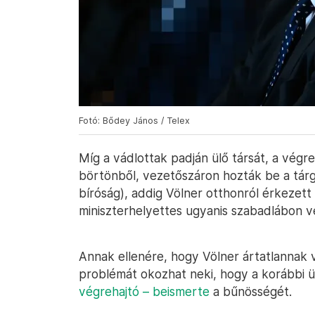
Fotó: Bődey János / Telex
Míg a vádlottak padján ülő társát, a végr
börtönből, vezetőszáron hozták be a tárg
bíróság), addig Völner otthonról érkezett 
miniszterhelyettes ugyanis szabadlábon 
Annak ellenére, hogy Völner ártatlannak v
problémát okozhat neki, hogy a korábbi 
végrehajtó – beismerte
a bűnösségét.