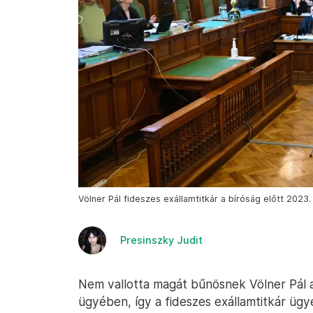
Völner Pál fideszes exállamtitkár a bíróság előtt 2023
Presinszky Judit
Nem vallotta magát bűnösnek Völner Pál 
ügyében, így a fideszes exállamtitkár ügyé