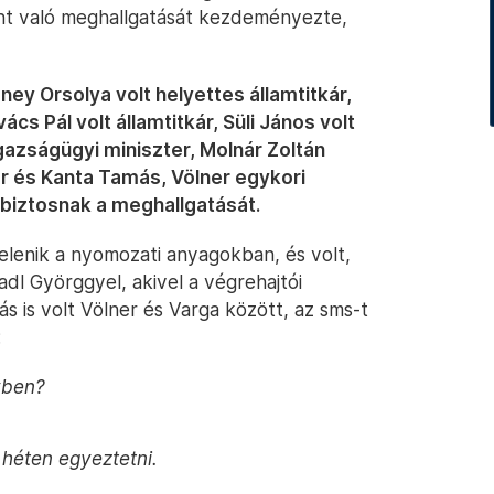
nt való meghallgatását kezdeményezte,
ney Orsolya volt helyettes államtitkár,
ács Pál volt államtitkár, Süli János volt
igazságügyi miniszter, Molnár Zoltán
ár és Kanta Tamás, Völner egykori
i biztosnak a meghallgatását.
elenik a nyomozati anyagokban, és volt,
dl Györggyel, akivel a végrehajtói
s is volt Völner és Varga között, az sms-t
:
gyben?
a héten egyeztetni.