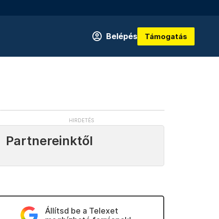
Belépés
Támogatás
Partnereinktől
Állítsd be a Telexet