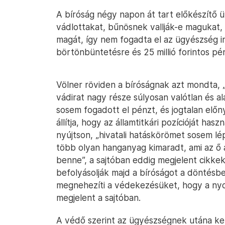
A bíróság négy napon át tart előkészítő ü
vádlottakat, bűnösnek vallják-e magukat, 
magát, így nem fogadta el az ügyészség i
börtönbüntetésre és 25 millió forintos pé
Völner röviden a bíróságnak azt mondta,
vádirat nagy része súlyosan valótlan és al
sosem fogadott el pénzt, és jogtalan előn
állítja, hogy az államtitkári pozícióját has
nyújtson, „hivatali hatáskörömet sosem lép
több olyan hanganyag kimaradt, ami az ő á
benne”, a sajtóban eddig megjelent cikkek
befolyásolják majd a bíróságot a döntésb
megnehezíti a védekezésüket, hogy a nyo
megjelent a sajtóban.
A védő szerint az ügyészségnek utána kell