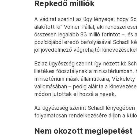
Repkedő milliók
A vádirat szerint az ügy lényege, hogy S
alakított ki” Völner Pállal, aki rendszerese
összesen legalább 83 millió forintot –, és 
pozíciójából eredő befolyásával Schadl ké
jól jövedelmező végrehajtói kinevezéseket
Ez az ügyészség szerint így nézett ki: Scha
illetékes főosztálynak a minisztériumban,
minisztérium másik államtitkára, Vízkelety
vallomásában – pedig aláírta a kinevezése
módon jutottak el hozzá a nevek.
Az ügyészség szerint Schadl lényegében 
folyamatosan rendelkezésére álljon a kül
Nem okozott meglepetést