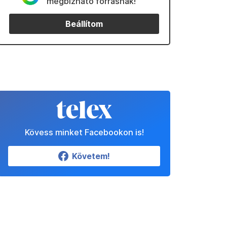
megbízható forrásnak!
Beállítom
Kövess minket Facebookon is!
Követem!