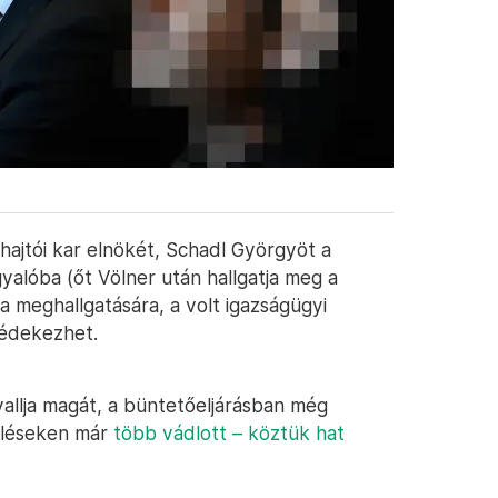
ehajtói kar elnökét, Schadl Györgyöt a
yalóba (őt Völner után hallgatja meg a
a meghallgatására, a volt igazságügyi
védekezhet.
allja magát, a büntetőeljárásban még
üléseken már
több vádlott – köztük hat