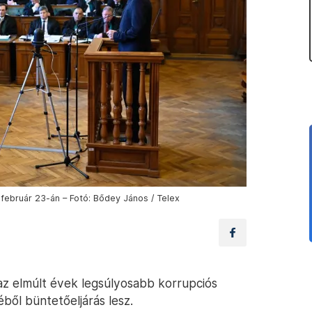
. február 23-án – Fotó: Bődey János / Telex
az elmúlt évek legsúlyosabb korrupciós
ből büntetőeljárás lesz.