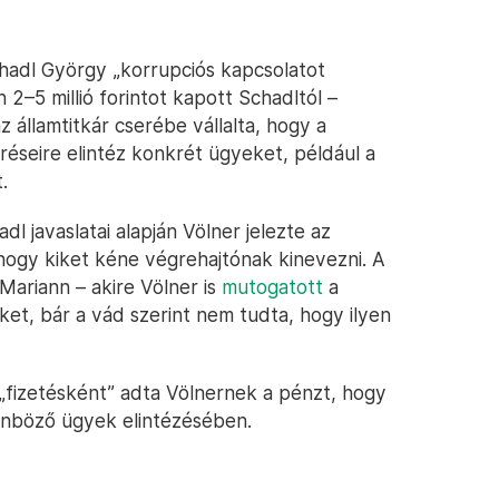
chadl György „korrupciós kapcsolatot
n 2–5 millió forintot kapott Schadltól –
az államtitkár cserébe vállalta, hogy a
réseire elintéz konkrét ügyeket, például a
.
dl javaslatai alapján Völner jelezte az
 hogy kiket kéne végrehajtónak kinevezni. A
 Mariann – akire Völner is
mutogatott
a
ket, bár a vád szerint nem tudta, hogy ilyen
„fizetésként” adta Völnernek a pénzt, hogy
önböző ügyek elintézésében.