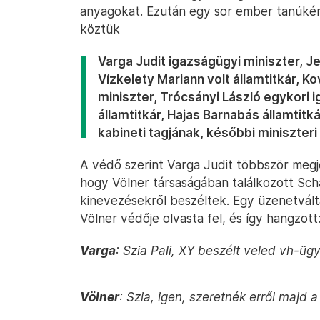
anyagokat. Ezután egy sor ember tanúké
köztük
Varga Judit igazságügyi miniszter, Je
Vízkelety Mariann volt államtitkár, Kov
miniszter, Trócsányi László egykori 
államtitkár, Hajas Barnabás államtitk
kabineti tagjának, későbbi miniszter
A védő szerint Varga Judit többször megj
hogy Völner társaságában találkozott Scha
kinevezésekről beszéltek. Egy üzenetváltá
Völner védője olvasta fel, és így hangzott
Varga
: Szia Pali, XY beszélt veled vh-ü
Völner
: Szia, igen, szeretnék erről majd 