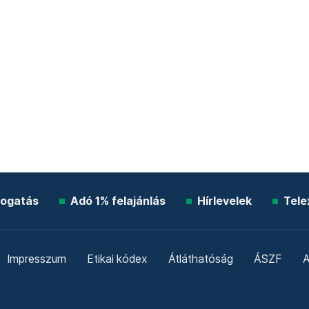
ogatás
Adó 1% felajánlás
Hírlevelek
Tele
Impresszum
Etikai kódex
Átláthatóság
ÁSZF
A
Süti beállítások
Szabályzatok
Kommentelési szabály