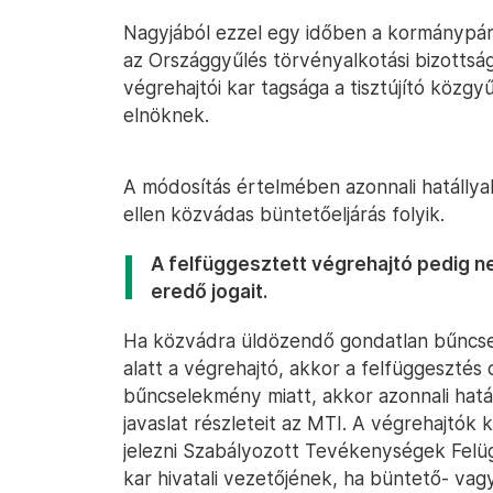
Nagyjából ezzel egy időben a kormánypárt
az Országgyűlés törvényalkotási bizotts
végrehajtói kar tagsága a tisztújító közg
elnöknek.
A módosítás értelmében azonnali hatállyal 
ellen közvádas büntetőeljárás folyik.
A felfüggesztett végrehajtó pedig ne
eredő jogait.
Ha közvádra üldözendő gondatlan bűncsel
alatt a végrehajtó, akkor a felfüggesztés
bűncselekmény miatt, akkor azonnali hatáll
javaslat részleteit az MTI. A végrehajtók 
jelezni Szabályozott Tevékenységek Felüg
kar hivatali vezetőjének, ha büntető- vagy