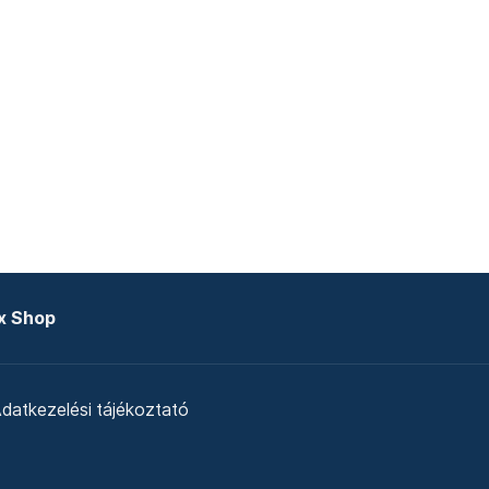
x Shop
datkezelési tájékoztató
zat
Telex Sales