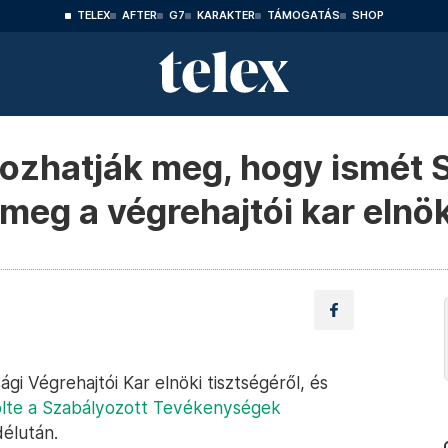
TELEX
AFTER
G7
KARAKTER
TÁMOGATÁS
SHOP
ozhatják meg, hogy ismét 
meg a végrehajtói kar elnö
i Végrehajtói Kar elnöki tisztségéről, és
lte a Szabályozott Tevékenységek
élután.