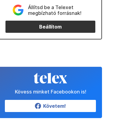
Állítsd be a Telexet
megbízható forrásnak!
Beállítom
Kövess minket Facebookon is!
Követem!