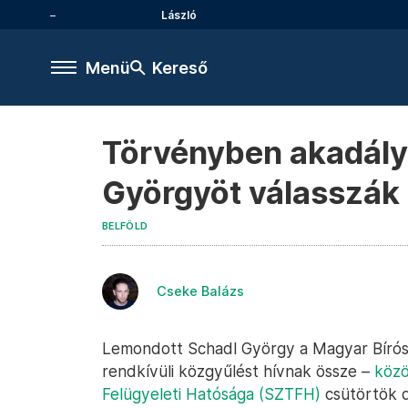
László
Menü
Kereső
Törvényben akadály
Györgyöt válasszák 
BELFÖLD
Cseke Balázs
Lemondott Schadl György a Magyar Bíróság
rendkívüli közgyűlést hívnak össze –
közö
Felügyeleti Hatósága (SZTFH)
csütörtök d