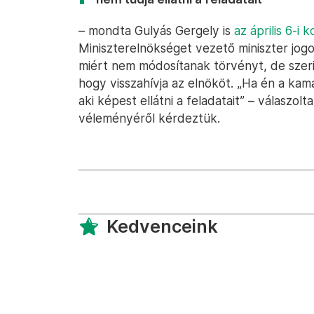
– mondta Gulyás Gergely is
az április 6-i
Miniszterelnökséget vezető miniszter jog
miért nem módosítanak törvényt, de szeri
hogy visszahívja az elnököt. „Ha én a kam
aki képest ellátni a feladatait” – válaszol
véleményéről kérdeztük.
Kedvenceink