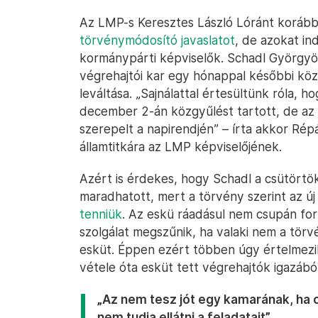
Az LMP-s Keresztes László Lóránt koráb
törvénymódosító javaslatot
, de azokat in
kormánypárti képviselők. Schadl Györgyö
végrehajtói kar egy hónappal későbbi kö
leváltása. „Sajnálattal értesültünk róla, 
december 2-án közgyűlést tartott, de az e
szerepelt a napirendjén” – írta akkor Rép
államtitkára az LMP képviselőjének.
Azért is érdekes, hogy Schadl a csütörtök
maradhatott, mert a törvény szerint az ú
tenniük
. Az eskü ráadásul nem csupán form
szolgálat megszűnik, ha valaki nem a tör
esküt. Éppen ezért többen úgy értelmezi
vétele óta esküt tett végrehajtók igazábó
„Az nem tesz jót egy kamarának, ha o
nem tudja ellátni a feladatait”