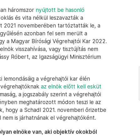
ban háromszor
nyújtott be hasonló
doklás és vita nélkül leszavazták a
t 2021 novemberében tartóztatták le, a
zgyűlésén azonban fel sem merült a
hogy a Magyar Bírósági Végrehajtói Kar 2022.
lnök visszahívása, vagy tisztújítás nem
ássy Róbert, az Igazságügyi Minisztérium
i lemondásáig a végrehajtói kar élén
j végrehajtóknak
az elnök előtt kell esküt
aság, a jogszabály szerint a végrehajtói
vényben meghatározott módon teszi le az
k, hogy a Schadl 2021. novemberi őrizetbe
l nem is járhatnának el végrehajtóként.
lyan elnöke van, aki objektív okokból