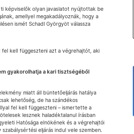
i képviselők olyan javaslatot nyújtottak be
ágának, amellyel megakadályoznák, hogy a
yűlésen ismét Schadl Györgyöt válassza
fel kell függeszteni azt a végrehajtót, aki
m gyakorolhatja a kari tisztségéből
ekmény miatt áll büntetőeljárás hatálya
 csak lehetőség, de ha szándékos
yal fel kell függeszteni – ismertette a
kötelesek lesznek haladéktalanul írásban
yeleti Hatósága elnökének és a végrehajtói
 szabálysértési eljárás indul vele szemben.