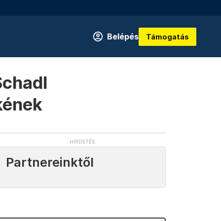
Belépés
Támogatás
Schadl
kének
Partnereinktől