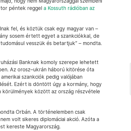
uk majd, hogy nem Magyarországgal szembeni
ktor péntek reggel
a Kossuth rádióban
az
lnak fel, és köztük csak egy magyar van –
ány sosem értett egyet a szankciókkal, de
i tudomásul vesszük és betartjuk” – mondta.
eruházási Banknak komoly szerepe lehetett
ben. Az orosz–ukrán háború kitörése óta
 amerikai szankciók pedig valójában
dését. Ezért is döntött úgy a kormány, hogy
n körülmények között az ország részvétele
 mondta Orbán. A történelemben csak
em volt sikeres diplomáciai akció. Azóta a
ést kereste Magyarország.