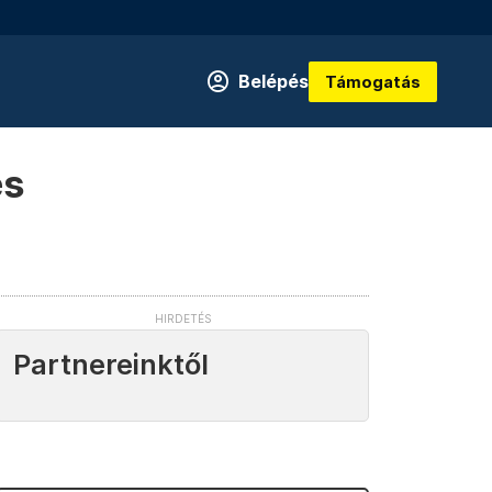
Belépés
Támogatás
és
Partnereinktől