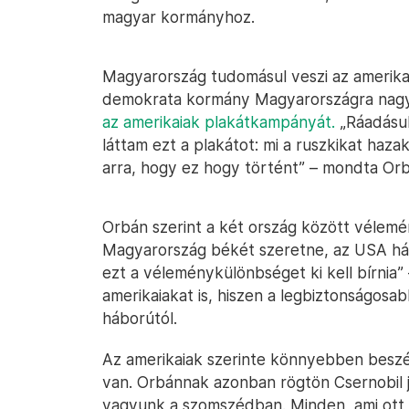
magyar kormányhoz.
Magyarország tudomásul veszi az amerikaia
demokrata kormány Magyarországra nagy
az amerikaiak plakátkampányát.
„Ráadásul
láttam ezt a plakátot: mi a ruszkikat haz
arra, hogy ez hogy történt” – mondta Orb
Orbán szerint a két ország között vélemé
Magyarország békét szeretne, az USA há
ezt a véleménykülönbséget ki kell bírnia”
amerikaiakat is, hiszen a legbiztonságosa
háborútól.
Az amerikaiak szerinte könnyebben beszé
van. Orbánnak azonban rögtön Csernobil j
vagyunk a szomszédban. Minden, ami ott t