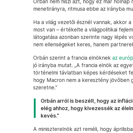
Orbán nem hiszi azt, hogy ez már holnap
menetirányra, ritmusa ebbe az irányba mu
Ha a világ vezetői észnél vannak, akkor a 
most van – értékelte a világpolitikai fejl
látogatása azonban szerinte nagy lépés v
nem ellenségeket keres, hanem partnereke
Orbán szerint a francia elnöknek
az európ
jó irányba mutat. „A francia elnök az egy
történelmi távlatban képes kérdéseket fe
hogy Macron nem a keresztény jövőben go
szeretne.”
Orbán arról is beszélt, hogy az inf
elég ahhoz, hogy kivezessék az élelm
kevés.”
A miniszterelnök azt reméli, hogy áprilisb