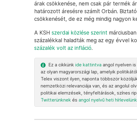
árak csökkenése, nem csak pár termék ár
határozott áresésre számít Orbán. Biztatón
csökkenését, de ez még mindig nagyon ke
A KSH
szerdai közlése szerint
márciusban 
százalékkal haladták meg az egy évvel k
százalék volt az infláció
.
Ez a cikkünk
ide kattintva
angol nyelven is
az olyan magyarországi lap, amelyik politikától
Telex viszont ilyen, naponta többször közöljü
nemzetközi relevanciája van, és az angolul ol
politikai elemzések, tényfeltárások, színes ri
Twitterünknek
és
angol nyelvű heti hírlevelün