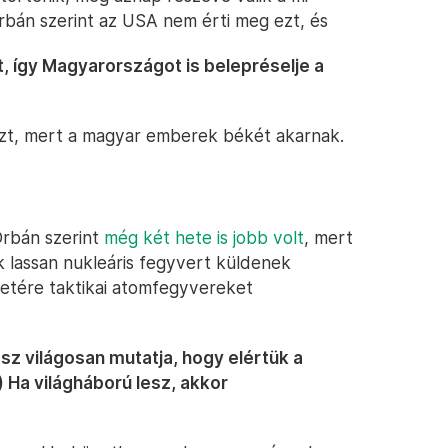
rbán szerint az USA nem érti meg ezt, és
t, így Magyarországot is belepréselje a
t, mert a magyar emberek békét akarnak.
Orbán szerint
még két hete is jobb volt
, mert
k lassan nukleáris fegyvert küldenek
letére taktikai atomfegyvereket
sz világosan mutatja, hogy elértük a
) Ha világháború lesz, akkor