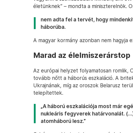
életünknek” – mondta a miniszterelnök. O
nem adta fel a tervét, hogy mindenki
háborúba.
A magyar kormány azonban nem hagyja ez
Marad az élelmiszerárstop
Az európai helyzet folyamatosan romlik, 
tovább nőtt a háborús eszkaláció. A brite
Ukrajnának, míg az oroszok Belarusz terü
telepítettek.
„A háború eszkalációja most már egé
nukleáris fegyverek határvonalát. (…
atomháború lesz.”