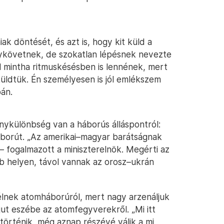
k döntését, és azt is, hogy kit küld a
követnek, de szokatlan lépésnek nevezte
 mintha ritmuskésésben is lennének, mert
aküldtük. Én személyesen is jól emlékszem
án.
nykülönbség van a háborús álláspontról:
borút. „Az amerikai–magyar barátságnak
 – fogalmazott a miniszterelnök. Megérti az
bb helyen, távol vannak az orosz–ukrán
lnek atomháborúról, mert nagy arzenáljuk
ut eszébe az atomfegyverekről. „Mi itt
örténik, még aznap részévé válik a mi