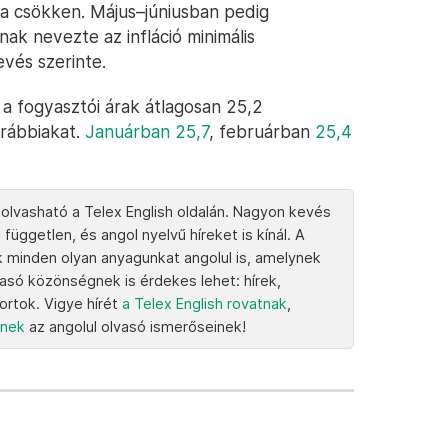
a csökken. Május–júniusban pedig
ak nevezte az infláció minimális
vés szerinte.
a fogyasztói árak átlagosan 25,2
orábbiakat.
Januárban 25,7
, februárban
25,4
 olvasható a Telex English oldalán. Nagyon kevés
 független, és angol nyelvű híreket is kínál. A
k minden olyan anyagunkat angolul is, amelynek
vasó közönségnek is érdekes lehet: hírek,
portok. Vigye hírét
a Telex English rovatnak
,
knek
az angolul olvasó ismerőseinek!