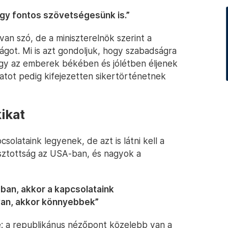
egy fontos szövetségesünk is.”
van szó, de a miniszterelnök szerint a
zágot. Mi is azt gondoljuk, hogy szabadságra
gy az emberek békében és jólétben éljenek
atot pedig kifejezetten sikertörténetnek
ikat
solataink legyenek, de azt is látni kell a
sztottság az USA-ban, és nagyok a
ban, akkor a kapcsolataink
van, akkor könnyebbek”
e: a republikánus nézőpont közelebb van a