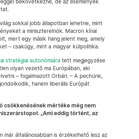
 reggel bekövetkezne, de az események
tat.
világ sokkal jobb állapotban lehetne, mint
eményeket a miniszterelnök. Macron kínai
olt, mert egy másik hang jelent meg, amely
t – csakúgy, mint a magyar külpolitika.
ai stratégiai autonómiára
tett megjegyzése
etlen olyan vezető ma Európában, aki
lvetni – fogalmazott Orbán. – A pechünk,
ndolkodik, hanem liberális Európát
láció csökkenésének mértéke még nem
iszerárstopot. „Ami eddig történt, az
an már általánosabban is érzékelhető lesz az