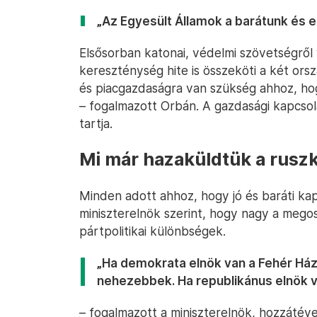
„Az Egyesült Államok a barátunk és 
Elsősorban katonai, védelmi szövetségről 
kereszténység hite is összeköti a két ors
és piacgazdaságra van szükség ahhoz, ho
– fogalmazott Orbán. A gazdasági kapcsol
tartja.
Mi már hazaküldtük a ruszk
Minden adott ahhoz, hogy jó és baráti kapc
miniszterelnök szerint, hogy nagy a mego
pártpolitikai különbségek.
„Ha demokrata elnök van a Fehér Ház
nehezebbek. Ha republikánus elnök 
– fogalmazott a miniszterelnök, hozzátév