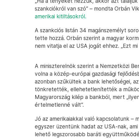
„Ha a tényeket nézzük, akkor azt találj
szankciókról van szó” – mondta Orbán Vi
amerikai kitiltásokról.
A szankciós listán 34 magánszemélyt soro
tette hozzá. Orbán szerint a magyar korm
nem vitatja el az USA jogát ehhez. „Ezt m
A miniszterelnök szerint a Nemzetközi B
volna a közép-európai gazdasági fejlődés
azonban szűkültek a bank lehetőségei, az
tönkretették, ellehetetlenítették a műkö
Magyarország kilép a bankból, mert „ilye
értelmetlenné vált”.
Jó az amerikaiakkal való kapcsolatunk –
egyszer üzentünk hadat az USA-nak, ami n
lehető legszorosabb baráti együttműköd