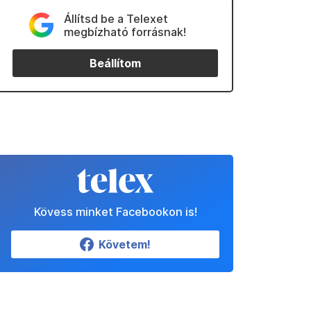
Állítsd be a Telexet
megbízható forrásnak!
Beállítom
Kövess minket Facebookon is!
Követem!