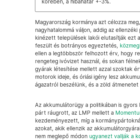
körében, a hibahatár +-3%.
Magyarország kormánya azt célozza meg,
nagyhatalommá váljon, addig az ellenzéki
kinézett települések lakói elutasítják ez
feszült és botrányos egyeztetés,
közmegh
ellen a legtöbbször felhozott érv, hogy r
rengeteg ivóvizet használ, és sokan félne
gyárak létesítése mellett azzal szoktak é
motorok ideje, és óriási igény lesz akkum
ágazatról beszélünk, és a zöld átmenetet i
Az akkumulátorügy a politikában is gyors k
párt ráugrott, az LMP mellett a
Moment
kezdeményezett, míg a kormánypártoknál 
azokat, akik ellenzik az akkumulátorgyár
nem meglepő módon
ugyanezt vallják a