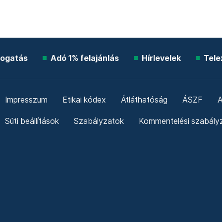
ogatás
Adó 1% felajánlás
Hírlevelek
Tele
Impresszum
Etikai kódex
Átláthatóság
ÁSZF
A
Süti beállítások
Szabályzatok
Kommentelési szabály