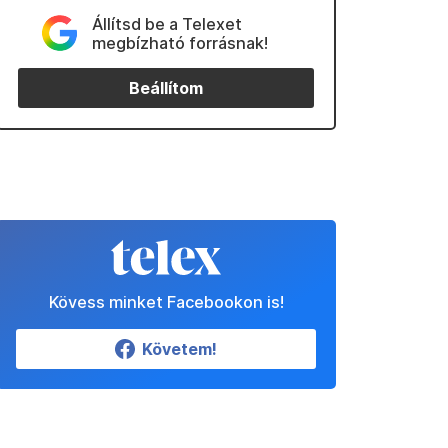
Állítsd be a Telexet
megbízható forrásnak!
Beállítom
Kövess minket Facebookon is!
Követem!