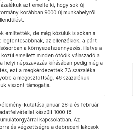
zázalékuk azt emelte ki, hogy sok új
kormány korábban 9000 új munkahelyről
llendülést.
k említették, de még közülük is sokan a
 legfontosabbnak, az ellenzékiek, a párt
lsősorban a környezetszennyezés, illetve a
 közül emellett minden ötödik válaszadó a
 a helyi népszavazás kiírásában pedig még a
rtés, ezt a megkérdezettek 73 százaléka
gyobb a megosztottság, 46 százalékuk
kuk viszont támogatja.
vélemény-kutatása január 28-a és február
 adatfelvétellel készült 1000 fő
mulátorgyárral kapcsolatban. Az
rra és végzettségre a debreceni lakosok