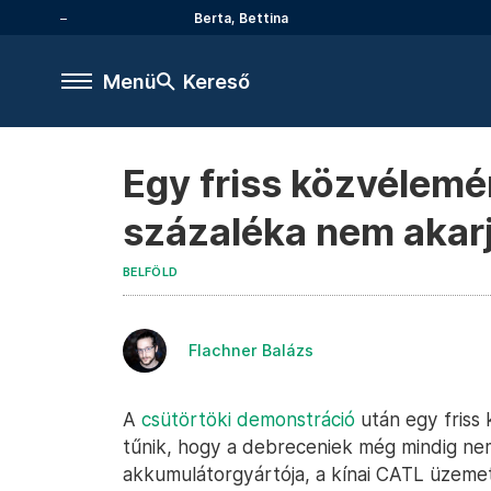
Berta, Bettina
Menü
Kereső
Egy friss közvélemé
százaléka nem akar
BELFÖLD
Flachner Balázs
A
csütörtöki demonstráció
után egy friss
tűnik, hogy a debreceniek még mindig ne
akkumulátorgyártója, a kínai CATL üzeme