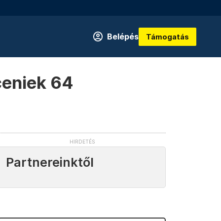
Belépés
Támogatás
ceniek 64
Partnereinktől