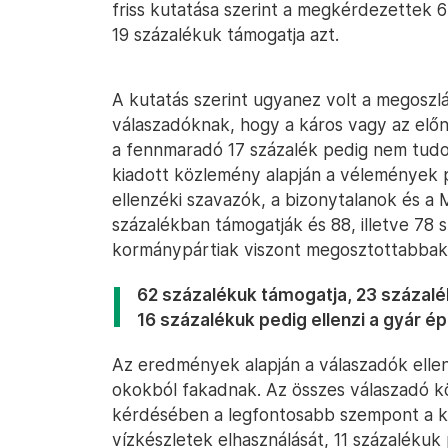
friss kutatása szerint a megkérdezettek 6
19 százalékuk támogatja azt.
A kutatás szerint ugyanez volt a megoszlás
válaszadóknak, hogy a káros vagy az elő
a fennmaradó 17 százalék pedig nem tudo
kiadott közlemény alapján a vélemények p
ellenzéki szavazók, a bizonytalanok és a M
százalékban támogatják és 88, illetve 78 
kormánypártiak viszont megosztottabbak
62 százalékuk támogatja, 23 százalé
16 százalékuk pedig ellenzi a gyár ép
Az eredmények alapján a válaszadók elle
okokból fakadnak. Az összes válaszadó kö
kérdésében a legfontosabb szempont a k
vízkészletek elhasználását, 11 százaléku