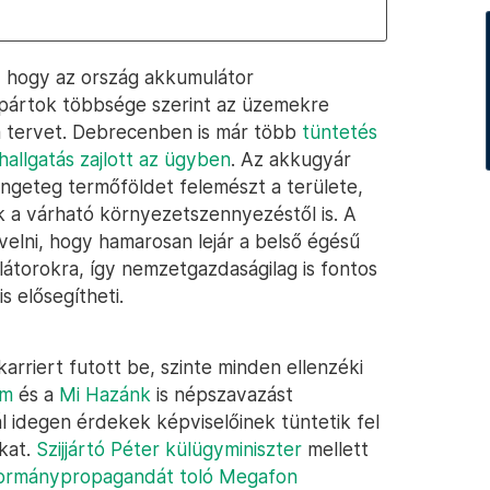
 hogy az ország akkumulátor
 pártok többsége szerint az üzemekre
t a tervet. Debrecenben is már több
tüntetés
allgatás zajlott az ügyben
. Az akkugyár
engeteg termőföldet felemészt a területe,
k a várható környezetszennyezéstől is. A
rvelni, hogy hamarosan lejár a belső égésű
ulátorokra, így nemzetgazdaságilag is fontos
s elősegítheti.
arriert futott be, szinte minden ellenzéki
um
és a
Mi Hazánk
is népszavazást
idegen érdekek képviselőinek tüntetik fel
akat.
Szijjártó Péter külügyminiszter
mellett
 kormánypropagandát toló Megafon