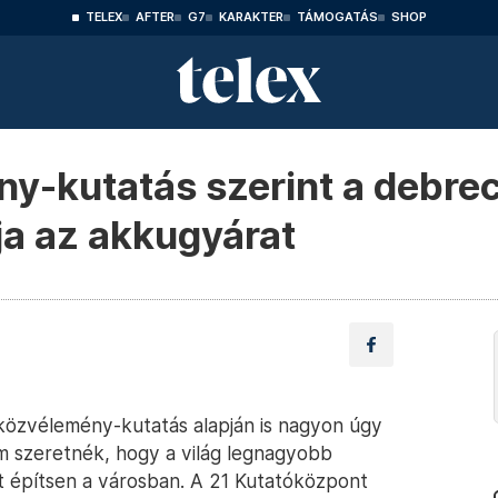
TELEX
AFTER
G7
KARAKTER
TÁMOGATÁS
SHOP
ny-kutatás szerint a debre
ja az akkugyárat
 közvélemény-kutatás alapján is nagyon úgy
m szeretnék, hogy a világ legnagyobb
t építsen a városban. A 21 Kutatóközpont