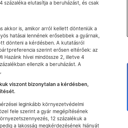
4 százaléka elutasítja a beruházást, és csak
 akkor is, amikor arról kellett dönteniük a
nyös hatásai lennének erősebbek a gyárnak,
tt dönteni a kérdésben. A kutatásról
ártpreferencia szerint erősen eltérőek: az
i Hazánk hívei mindössze 2, illetve 4
százalékban ellenzik a beruházást. A
,
kuk viszont bizonytalan a kérdésben,
ítését.
nérzései leginkább környezetvédelmi
zel fele szerint a gyár megépítésének
örnyezetszennyezés, 12 százalékuk a
k pedig a lakosság megkérdezésének hiányát