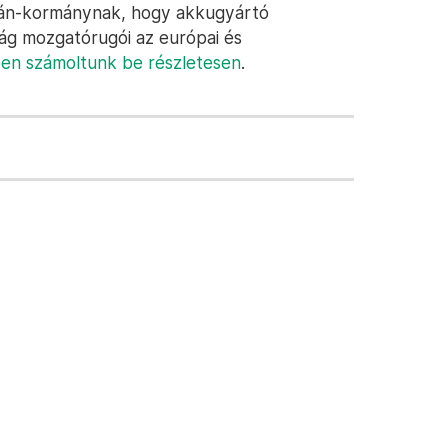
bán-kormánynak, hogy akkugyártó
ág mozgatórugói az európai és
ben számoltunk be részletesen
.