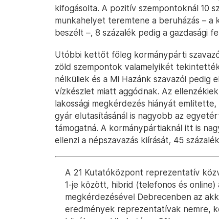
kifogásolta. A pozitív szempontoknál 10 s
munkahelyet teremtene a beruházás – a 
beszélt –, 8 százalék pedig a gazdasági fe
Utóbbi kettőt főleg kormánypárti szavazó
zöld szempontok valamelyikét tekintették
nélküliek és a Mi Hazánk szavazói pedig e
vízkészlet miatt aggódnak. Az ellenzékiek
lakossági megkérdezés hiányát említette,
gyár elutasításánál is nagyobb az egyeté
támogatná. A kormánypártiaknál itt is na
ellenzi a népszavazás kiírását, 45 százalé
A 21 Kutatóközpont reprezentatív köz
1-je között, hibrid (telefonos és online)
megkérdezésével Debrecenben az akku
eredmények reprezentatívak nemre, ko