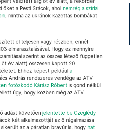
pert vesztett alig öt év alatt, a rekorder
i őket a Pesti Srácok, ahol
nemrég a szíriai
ani
, mintha az ukránok kazettás bombákat
szített el teljesen vagy részben, ennél
103 elmarasztalásával. Hogy ez mennyire
számításai szerint az összes létező független
 öt év alatt) összesen kapott 20
ítéletet. Ehhez képest például
a
ács András rendszeres vendége az ATV
en fotózkodó Kárász Róbert
is gond nélkül
ellett úgy, hogy közben még az ATV
élő adást követően
jelentette be Czeglédy
rácok két alkalmazottját az ő rágalmazása
sikerült az a páratlan bravúr is, hogy
hat