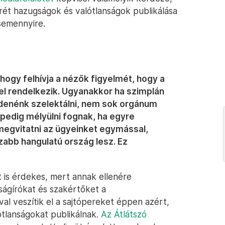
krét hazugságok és valótlanságok publikálása
 semennyire.
 hogy felhívja a nézők figyelmét, hogy a
tel rendelkezik. Ugyanakkor ha szimplán
zdenénk szelektálni, nem sok orgánum
 pedig mélyülni fognak, ha egyre
egvitatni az ügyeinket egymással,
bb hangulatú ország lesz. Ez
 is érdekes, mert annak ellenére
ágírókat és szakértőket a
l veszítik el a sajtópereket éppen azért,
tlanságokat publikálnak.
Az Átlátszó