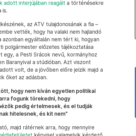
 adott interjújában reagált
a történésekre
is.
lkészének, az ATV tulajdonosának a fia –
elembe vették, hogy ha valaki nem hajlandó
a azonban egyáltalán nem tért ki, hogyan
ti polgármester előzetes tájékoztatása
ett egy, a Pesti Srácok nevű, kormányhoz
en Baranyival a stúdióban. Azt viszont
dott volt, de a jövőben előre jelzik majd a
ik őket az adásban.
ött, hogy nem kíván egyetlen politikai
s arra fogunk törekedni, hogy
nézők pedig értelmesek, és el tudják
anak hitelesnek, és kit nem”
ató, majd rátérnek arra, hogy mennyire
médiafelületet
képvisel valamelyik kérdező,