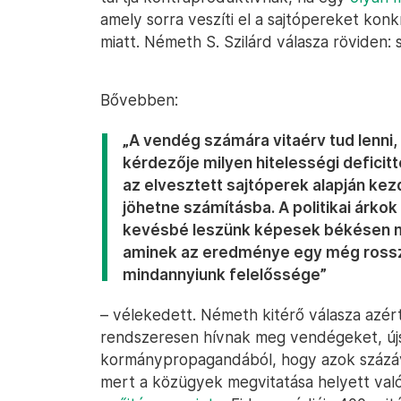
amely sorra veszíti el a sajtópereket kon
miatt. Németh S. Szilárd válasza röviden:
Bővebben:
„A vendég számára vitaérv tud lenni,
kérdezője milyen hitelességi deficit
az elvesztett sajtóperek alapján ke
jöhetne számításba. A politikai árkok
kevésbé leszünk képesek békésen m
aminek az eredménye egy még rossza
mindannyiunk felelőssége”
– vélekedett. Németh kitérő válasza azért
rendszeresen hívnak meg vendégeket, újs
kormánypropagandából, hogy azok százáva
mert a közügyek megvitatása helyett való