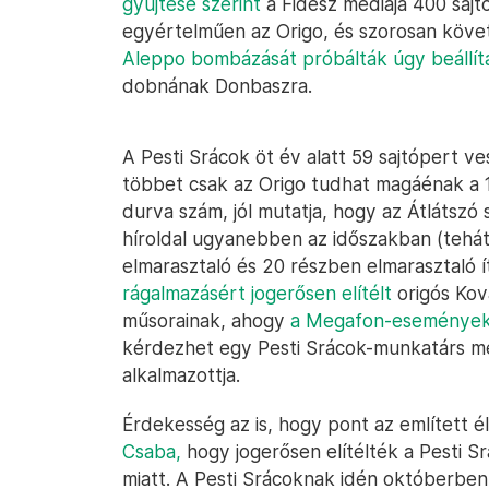
gyűjtése szerint
a Fidesz médiája 400 sajtó
egyértelműen az Origo, és szorosan követ
Aleppo bombázását próbálták úgy beállít
dobnának Donbaszra.
A Pesti Srácok öt év alatt 59 sajtópert ve
többet csak az Origo tudhat magáénak a 
durva szám, jól mutatja, hogy az Átlátszó 
híroldal ugyanebben az időszakban (tehát
elmarasztaló és 20 részben elmarasztaló 
rágalmazásért jogerősen elítélt
origós Kov
műsorainak, ahogy
a Megafon-események
kérdezhet egy Pesti Srácok-munkatárs m
alkalmazottja.
Érdekesség az is, hogy pont az említett 
Csaba,
hogy jogerősen elítélték a Pesti S
miatt. A Pesti Srácoknak idén októberben 