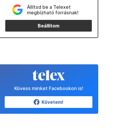
Állítsd be a Telexet
megbízható forrásnak!
Beállítom
Kövess minket Facebookon is!
Követem!