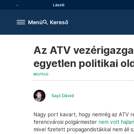
László
Menü
Kereső
Az ATV vezérigazgat
egyetlen politikai ol
BELFÖLD
Sajó Dávid
Nagy port kavart, hogy nemrég az ATV reg
ferencvárosi polgármester
nem volt hajlan
mivel fizetett propagandistákkal nem áll 