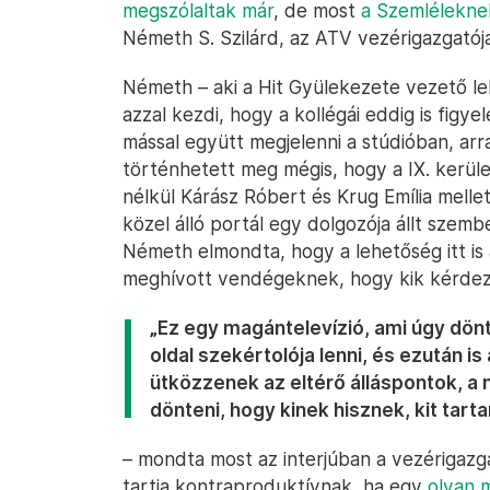
megszólaltak már
, de most
a Szemléleknek
Németh S. Szilárd, az ATV vezérigazgatója 
Németh – aki a Hit Gyülekezete vezető le
azzal kezdi, hogy a kollégái eddig is figy
mással együtt megjelenni a stúdióban, arr
történhetett meg mégis, hogy a IX. kerüle
nélkül Kárász Róbert és Krug Emília mell
közel álló portál egy dolgozója állt szemb
Németh elmondta, hogy a lehetőség itt is a
meghívott vendégeknek, hogy kik kérdez
„Ez egy magántelevízió, ami úgy dönt
oldal szekértolója lenni, és ezután i
ütközzenek az eltérő álláspontok, a 
dönteni, hogy kinek hisznek, kit tart
– mondta most az interjúban a vezérigazg
tartja kontraproduktívnak, ha egy
olyan 