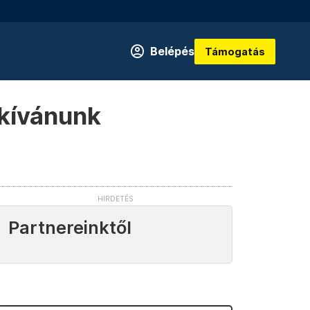
Belépés
Támogatás
 kívánunk
Partnereinktől