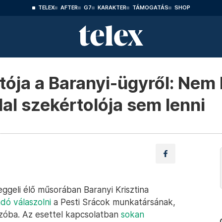
TELEX
AFTER
G7
KARAKTER
TÁMOGATÁS
SHOP
ója a Baranyi-ügyről: Nem
dal szekértolója sem lenni
geli élő műsorában Baranyi Krisztina
dó válaszolni
a Pesti Srácok munkatársának,
szóba. Az esettel kapcsolatban
sokan