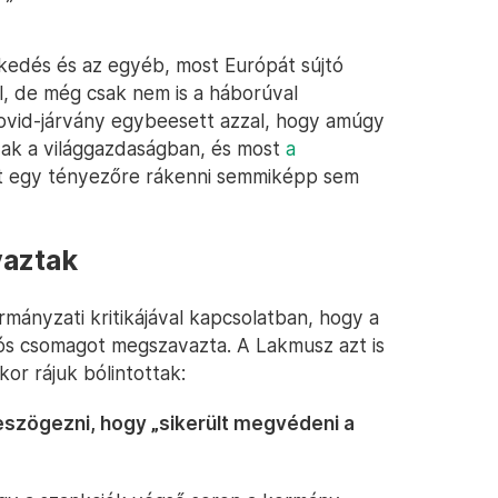
kedés és az egyéb, most Európát sújtó
, de még csak nem is a háborúval
Covid-járvány egybeesett azzal, hogy amúgy
szak a világgazdaságban, és most
a
t egy tényezőre rákenni semmiképp sem
aztak
mányzati kritikájával kapcsolatban, hogy a
ós csomagot megszavazta. A Lakmusz azt is
or rájuk bólintottak:
szögezni, hogy „sikerült megvédeni a