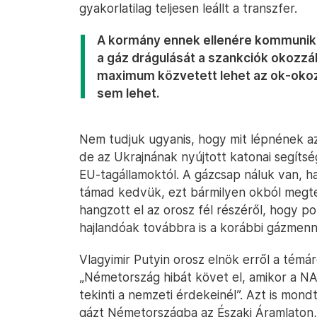
gyakorlatilag teljesen leállt a transzfer.
A kormány ennek ellenére kommunikác
a gáz drágulását a szankciók okozzá
maximum közvetett lehet az ok-okoza
sem lehet.
Nem tudjuk ugyanis, hogy mit lépnének az
de az Ukrajnának nyújtott katonai segíts
EU-tagállamoktól. A gázcsap náluk van, ha
támad kedvük, ezt bármilyen okból megte
hangzott el az orosz fél részéről, hogy p
hajlandóak továbbra is a korábbi gázmennyi
Vlagyimir Putyin orosz elnök erről a témár
„Németország hibát követ el, amikor a N
tekinti a nemzeti érdekeinél”. Azt is mo
gázt Németországba az Északi Áramlaton,