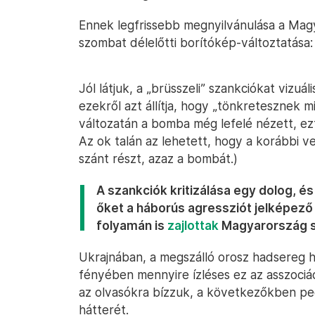
Ennek legfrissebb megnyilvánulása a Mag
szombat délelőtti borítókép-változtatása:
Jól látjuk, a „brüsszeli” szankciókat vizu
ezekről azt állítja, hogy „tönkretesznek m
változatán a bomba még lefelé nézett, ezt
Az ok talán az lehetett, hogy a korábbi v
szánt részt, azaz a bombát.)
A szankciók kritizálása egy dolog, 
őket a háborús agressziót jelképező
folyamán is
zajlottak
Magyarország 
Ukrajnában, a megszálló orosz hadsereg 
fényében mennyire ízléses ez az asszociá
az olvasókra bízzuk, a következőkben ped
hátterét.