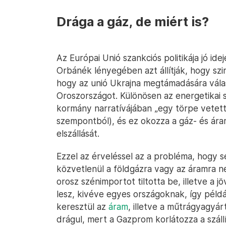
Drága a gáz, de miért is?
Az Európai Unió szankciós politikája jó ide
Orbánék lényegében azt állítják, hogy szi
hogy az unió Ukrajna megtámadására válas
Oroszországot. Különösen az energetikai 
kormány narratívájában „egy törpe vetett 
szempontból), és ez okozza a gáz- és áramá
elszállását.
Ezzel az érveléssel az a probléma, hogy s
közvetlenül a földgázra vagy az áramra n
orosz szénimportot tiltotta be, illetve a jö
lesz, kivéve egyes országoknak, így példá
keresztül az
áram
, illetve a műtrágyagyár
drágul, mert a Gazprom korlátozza a száll