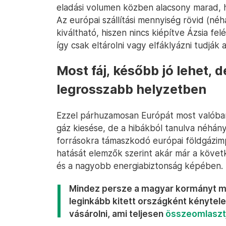
eladási volumen közben alacsony marad, ha
Az európai szállítási mennyiség rövid (n
kiváltható, hiszen nincs kiépítve Ázsia fe
így csak eltárolni vagy elfáklyázni tudják 
Most fáj, később jó lehet,
legrosszabb helyzetben
Ezzel párhuzamosan Európát most valóban
gáz kiesése, de a hibákból tanulva néhány
forrásokra támaszkodó európai földgázimp
hatását elemzők szerint akár már a követ
és a nagyobb energiabiztonság képében.
Mindez persze a magyar kormányt mos
leginkább kitett országként kénytel
vásárolni, ami teljesen
összeomlaszt