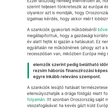
Ezzel látszólag némileg ellentétben áll, 
szerint teljesen tönkreteszik az európai 
olyankor azt is mondják, hogy Oroszország
izgalmas kérdés, hogy akkor miért lobbizn
A szankciók gyakorlati működéséről
bőveb
megállapítottuk, hogy a gazdasági korl
év alatt fejtik ki igazán a hatásukat. Ez 
egyáltalán ne működnének (ahogy azt a ko
recesszióban van, miközben Európa még n
elemzők szerint pedig belátható időn
rezsim háborús finanszírozási képes
egyre inkább releváns szempont.
A szankciók lesújtó hatásait természetese
ellensúlyozhatják a drága földgáz miatt 
folyamán
. Itt azonban Oroszország saját m
visszafogásával: ha kevés gázt küld Európ