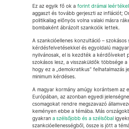
Ez az egyik fő ok a
forint drámai leértéke
aggaszt és tovább gerjeszti az inflációt; 
politikailag előnyös volna valaki másra rá
bombaként ábrázolt szankciók lettek.
A szankcióellenes konzultáció – szokásos 
kérdésfelvetésekkel és egyoldalú magyar
nyilvánosak, el is kezdték a kérdőíveket 
szokásos lesz, a visszaküldők többsége a 
hogy ez a „demokratikus” felhatalmazás je
minimum kérdéses.
A magyar kormány amúgy korántsem az egy
Európában, az azonban egyedi jelenségn
csomagokat rendre megszavazó államvezet
keményen ebbe a témába. Más országokba
gyakran
a szélsőjobb és a szélsőbal
igyeks
szankcióellenességből, össze is jött a té