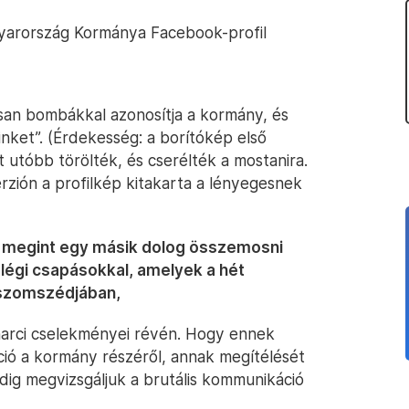
yarország Kormánya Facebook-profil
álisan bombákkal azonosítja a kormány, és
inket”. (Érdekesség: a borítókép első
 utóbb törölték, és cserélték a mostanira.
erzión a profilkép kitakarta a lényegesnek
és megint egy másik dolog összemosni
 légi csapásokkal, amelyek a hét
szomszédjában,
harci cselekményei révén. Hogy ennek
ció a kormány részéről, annak megítélését
ig megvizsgáljuk a brutális kommunikáció