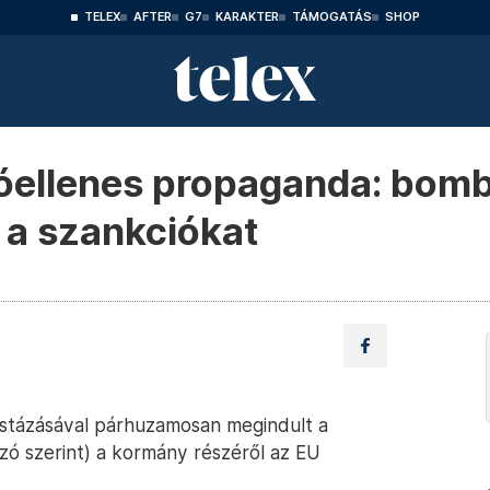
TELEX
AFTER
G7
KARAKTER
TÁMOGATÁS
SHOP
ióellenes propaganda: bom
 a szankciókat
stázásával párhuzamosan megindult a
ó szerint) a kormány részéről az EU