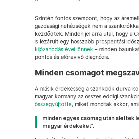
Szintén fontos szempont, hogy az áremel
gazdasági nehézségek nem a szankciókkal
kezdődtek. Minden jel arra utal, hogy a 
is lezárult egy hosszabb prosperitási idő
kijózanodás évei jönnek
– minden bajunka
pontos és előrevivő diagnózis.
Minden csomagot megszav
A másik érdekesség a szankciók durva kor
magyar kormány az összes eddigi szankci
összegyűjtötte
, miket mondtak akkor, amik
minden egyes csomag után siettek le
magyar érdekeket”.