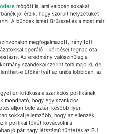
lődése
mögött is, ami valóban sokakat
Orbánék jól érzik, hogy szorult helyzetüket
kenni. A bűnbak ismét Brüsszel és a most már
színvonalon megfogalmazott, irányított
ázatokkal operáló – kérdései tegnap óta
postázni. Az eredmény valószínűleg a
kormány szándékai szerint tölti majd ki, de
lenthet-e ütőkártyát az uniós lobbiban, az
etlen kritikusa a szankciós politikának
ek mondható, hogy egy szankciós
és álljon bele aztán később ilyen
n sokkal jellemzőbb, hogy az ellenzék,
zik politikai tőkét kovácsolni a
mában jó pár nagy létszámú tüntetés az EU