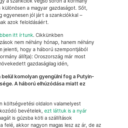
hogy a szankciók végső soron a kormány
és különösen a magyar gazdaságot. Sőt,
 egyenesen jól járt a szankciókkal –
ak azok feloldásáért.
ben itt írtunk
. Cikkünkben
átozások nem néhány hónap, hanem néhány
nem jelenti, hogy a háború szempontjából
rmány állítja): Oroszország már most
övekedett gazdaságilag idén,
 belül komolyan gyengülni fog a Putyin-
sége. A háború elhúzódása miatt ez
n költségvetési oldalon valamelyest
fokozódó bevételek,
ezt láttuk is a nyár
agát is gúzsba köti a szállítások
a felé, akkor nagyon magas lesz az ár, de az