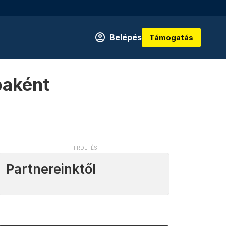
Belépés
Támogatás
baként
Partnereinktől