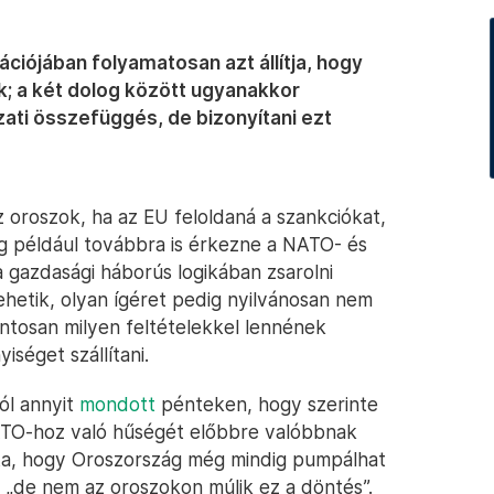
iójában folyamatosan azt állítja, hogy
k; a két dolog között ugyanakkor
ti összefüggés, de bizonyítani ezt
 oroszok, ha az EU feloldaná a szankciókat,
ég például továbbra is érkezne a NATO- és
 gazdasági háborús logikában zsarolni
hetik, olyan ígéret pedig nyilvánosan nem
ontosan milyen feltételekkel lennének
séget szállítani.
ól annyit
mondott
pénteken, hogy szerinte
ATO-hoz való hűségét előbbre valóbbnak
ndta, hogy Oroszország még mindig pumpálhat
 „de nem az oroszokon múlik ez a döntés”.