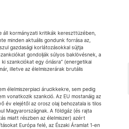
je áll kormányzati kritikák kereszttüzében,
nte minden aktuális gondunk forrása az,
zul gazdasági korlátozásokkal sújtja
szankciókat gondolják súlyos baklövésnek, a
ki szankciókat egy óriásra” (energetikai
r, illetve az élelmiszerárak brutális
em élelmiszerpiaci árucikkekre, sem pedig
em vonatkozik szankció. Az EU mostanáig az
vő év elejétől az orosz olaj behozatala is tilos
ul Magyarországnak. A földgáz (és rajta
tás miatt részben az élelmiszer) azért
ításokat Európa felé, az Északi Áramlat 1-en