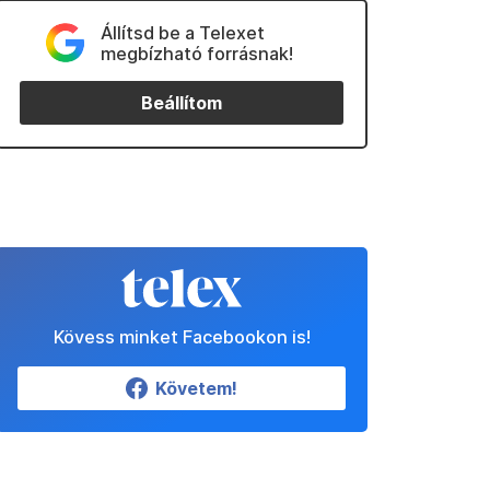
Állítsd be a Telexet
megbízható forrásnak!
Beállítom
Kövess minket Facebookon is!
Követem!