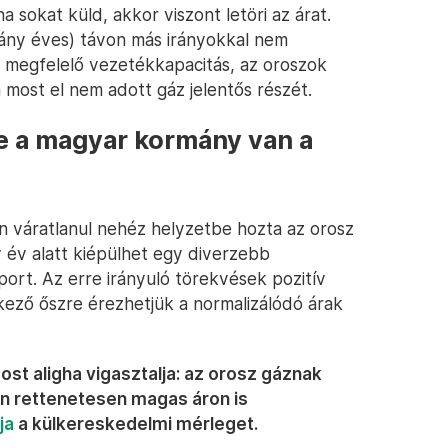
 sokat küld, akkor viszont letöri az árat.
éhány éves) távon más irányokkal nem
lé megfelelő vezetékkapacitás, az oroszok
a most el nem adott gáz jelentős részét.
 de a magyar kormány van a
 váratlanul nehéz helyzetbe hozta az orosz
 év alatt kiépülhet egy diverzebb
ort. Az erre irányuló törekvések pozitív
kező őszre érezhetjük a normalizálódó árak
t aligha vigasztalja: az orosz gáznak
en rettenetesen magas áron is
ja
a külkereskedelmi mérleget.