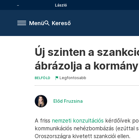
László
Menü
Kereső
Új szinten a szankc
ábrázolja a kormány
Legfontosabb
BELFÖLD
Előd Fruzsina
A friss
nemzeti konzultációs
kérdőívek po
kommunikációs nehézbombázás (ezúttal sz
Oroszországra kivetett szankciói ellen.