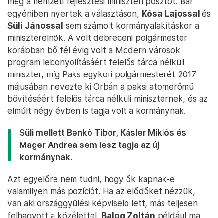
meg a nemzeti fejlesztési miniszteri posztot. Bár
egyéniben nyertek a választáson,
Kósa Lajossal
és
Süli Jánossal
sem számolt kormányalakításkor a
miniszterelnök. A volt debreceni polgármester
korábban bő fél évig volt a Modern városok
program lebonyolításáért felelős tárca nélküli
miniszter, míg Paks egykori polgármesterét 2017
májusában nevezte ki Orbán a paksi atomerőmű
bővítéséért felelős tárca nélküli miniszternek, és az
elmúlt négy évben is tagja volt a kormánynak.
Süli mellett
Benkő Tibor
,
Kásler Miklós
és
Mager Andrea
sem lesz tagja az új
kormánynak.
Azt egyelőre nem tudni, hogy ők kapnak-e
valamilyen más pozíciót. Ha az elődőket nézzük,
van aki országgyűlési képviselő lett, más teljesen
felhagyott a közélettel.
Balog Zoltán
például ma