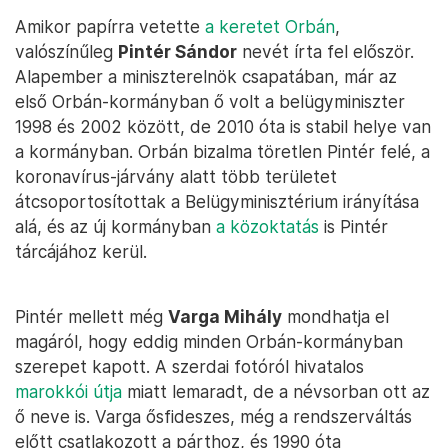
Amikor papírra vetette
a keretet Orbán
,
valószínűleg
Pintér Sándor
nevét írta fel először.
Alapember a miniszterelnök csapatában, már az
első Orbán-kormányban ő volt a belügyminiszter
1998 és 2002 között, de 2010 óta is stabil helye van
a kormányban. Orbán bizalma töretlen Pintér felé, a
koronavírus-járvány alatt több területet
átcsoportosítottak a Belügyminisztérium irányítása
alá, és az új kormányban
a közoktatás
is Pintér
tárcájához kerül.
Pintér mellett még
Varga Mihály
mondhatja el
magáról, hogy eddig minden Orbán-kormányban
szerepet kapott. A szerdai fotóról hivatalos
marokkói útja
miatt lemaradt, de a névsorban ott az
ő neve is. Varga ősfideszes, még a rendszerváltás
előtt csatlakozott a párthoz, és 1990 óta