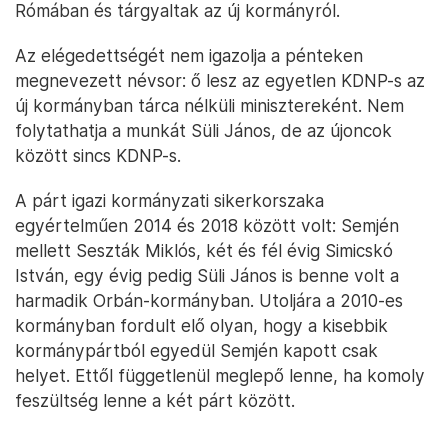
Rómában és tárgyaltak az új kormányról.
Az elégedettségét nem igazolja a pénteken
megnevezett névsor: ő lesz az egyetlen KDNP-s az
új kormányban tárca nélküli minisztereként. Nem
folytathatja a munkát Süli János, de az újoncok
között sincs KDNP-s.
A párt igazi kormányzati sikerkorszaka
egyértelműen 2014 és 2018 között volt: Semjén
mellett Seszták Miklós, két és fél évig Simicskó
István, egy évig pedig Süli János is benne volt a
harmadik Orbán-kormányban. Utoljára a 2010-es
kormányban fordult elő olyan, hogy a kisebbik
kormánypártból egyedül Semjén kapott csak
helyet. Ettől függetlenül meglepő lenne, ha komoly
feszültség lenne a két párt között.