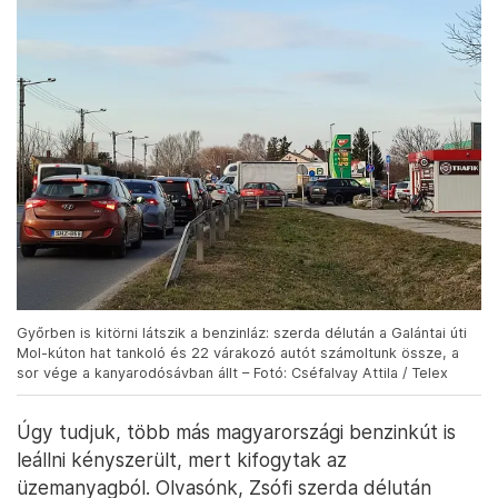
Győrben is kitörni látszik a benzinláz: szerda délután a Galántai úti
Mol-kúton hat tankoló és 22 várakozó autót számoltunk össze, a
sor vége a kanyarodósávban állt – Fotó: Cséfalvay Attila / Telex
Úgy tudjuk, több más magyarországi benzinkút is
leállni kényszerült, mert kifogytak az
üzemanyagból. Olvasónk, Zsófi szerda délután