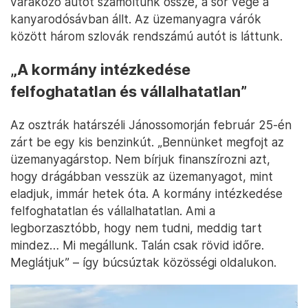
várakozó autót számoltunk össze, a sor vége a
kanyarodósávban állt. Az üzemanyagra várók
között három szlovák rendszámú autót is láttunk.
„A kormány intézkedése
felfoghatatlan és vállalhatatlan”
Az osztrák határszéli Jánossomorján február 25-én
zárt be egy kis benzinkút. „Bennünket megfojt az
üzemanyagárstop. Nem bírjuk finanszírozni azt,
hogy drágábban vesszük az üzemanyagot, mint
eladjuk, immár hetek óta. A kormány intézkedése
felfoghatatlan és vállalhatatlan. Ami a
legborzasztóbb, hogy nem tudni, meddig tart
mindez… Mi megállunk. Talán csak rövid időre.
Meglátjuk” – így búcsúztak közösségi oldalukon.