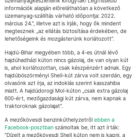
üzemanyagkészleteink kifogytak! Legfrissebb
információk alapján előreláthatóan a következő
üzemanyag-szállítás várható időpontja: 2022.
március 24.”, illetve azt is írják, hogy ők mindent
megtesznek „az ellátás biztosítása érdekében, de
lehetőségeink és mozgásterünk korlátozott”.
Hajdú-Bihar megyében több, a 4-es útnál lévő
hajdúhadházi kúton nincs gázolaj, de van olyan kút
is, ahol korlátozottan, csak készpénzért adnak. Egy
hajdúböszörményi Shell-kút zárva volt szerdán, egy
olvasónk azt írja, az indoklás szerint kasszahiba
miatt. A hajdúdorogi Mol-kúton „csak extra gázolaj
600-ért, mezőgazdasági kút zárva, nem kapnak a
traktoroknak gázolajat”.
A mezőkövesdi benzinkúthelyzetről
ebben a
Facebook-posztban
számoltak be, itt azt írták:
“Dízelt a mezőkövesdi Shell kúton nem is kapni, a