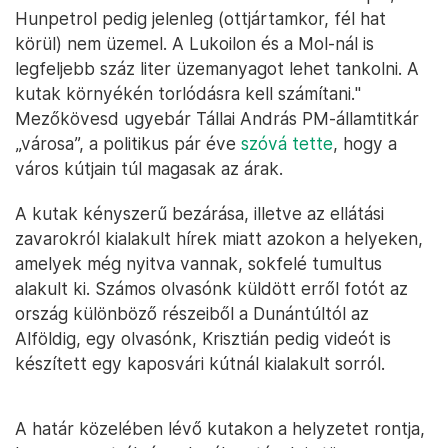
Hunpetrol pedig jelenleg (ottjártamkor, fél hat
körül) nem üzemel. A Lukoilon és a Mol-nál is
legfeljebb száz liter üzemanyagot lehet tankolni. A
kutak környékén torlódásra kell számítani."
Mezőkövesd ugyebár Tállai András PM-államtitkár
„városa”, a politikus pár éve
szóvá tette
, hogy a
város kútjain túl magasak az árak.
A kutak kényszerű bezárása, illetve az ellátási
zavarokról kialakult hírek miatt azokon a helyeken,
amelyek még nyitva vannak, sokfelé tumultus
alakult ki. Számos olvasónk küldött erről fotót az
ország különböző részeiből a Dunántúltól az
Alföldig, egy olvasónk, Krisztián pedig videót is
készített egy kaposvári kútnál kialakult sorról.
A határ közelében lévő kutakon a helyzetet rontja,