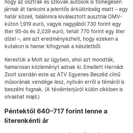
hogy az osztrák és szlovák autósok is tömegesen
járnak át tankolni a jelentős árkülönbség miatt – egy
határ közeli, találomra kiválasztott ausztriai OMV-
kúton 1,919 euró, vagyis nagyjából 730 forint egy
liter 95-ös és 2,039 euró, tehát 770 forint egy liter
dízel –, ami azt eredményezheti, hogy ezeken a
kutakon is hamar kifogynak a készletből.
Kerestük a Molt az ügyben, ahol azt mondták,
hamarosan közleményt adnak ki. Emellett Hernádi
Zsolt szerdán este az ATV Egyenes Beszéd című
műsorának vendége lesz, nyilván erről a témáról is
beszélni fognak. (A tévéinterjúról külön cikkben is
olvashat majd.)
Péntektől 640–717 forint lenne a
literenkénti ár