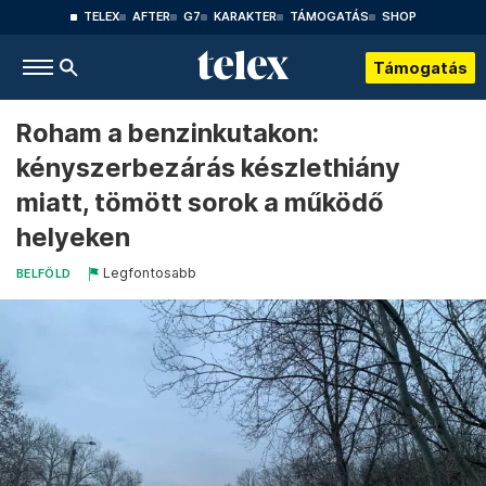
TELEX
AFTER
G7
KARAKTER
TÁMOGATÁS
SHOP
Támogatás
Roham a benzinkutakon:
kényszerbezárás készlethiány
miatt, tömött sorok a működő
helyeken
Legfontosabb
BELFÖLD