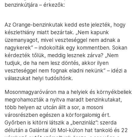
benzinkútjára – érkezők:
Az Orange-benzinkutak kedd este jelezték, hogy
készlethiány miatt bezártak. „Nem kapunk
üzemanyagot, mivel veszteséggel nem adnak a
nagykerek” – indokolták egy kommentben. Sokan
kérdezték tőlük, meddig lesznek zárva? „Nem
tudjuk, de ha nem lesz döntés, akkor ilyen
veszteséggel nem fognak eladni nekünk” – idézi a
válaszukat helyi tudósítónk.
Mosonmagyaróváron ma a helyiek és környékbeliek
megrohamozták a nyitva maradt benzinkutakat,
több helyen az utcán állt a sor, a mosoni
városrészben egészen a körforgalomig ért.
Győrben is kitörni látszik a „benzinláz”: szerda
délután a Galántai úti Mol-kúton hat tankoló és 22