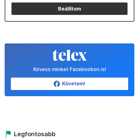
Beállítom
Kövess minket Facebookon is!
Követem!
Legfontosabb