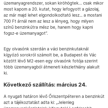
üzemanyagrendszer, sokan kiröhögtek… csak mikor
most kapom a 20. kutat, hogy lefogyott a gázolaj,
az már majd lehet elgondolkodtató lesz... a mostani
700 Ft árnál nem az lesz a lényeg, hogy milyen
színű benzinkútra mész be, hanem hogy kapni
fogsz-e üzemanyagot”.
Egy olvasónk szerdán a váci benzinkutaknál
kígyózó sorokról számolt be, a Budapest és Vác
között lévő M2-esen egy olvasónk fotója szerint
több üzemanyagból átmeneti készlethiány alakult
ki.
Következő szállítás: március 24.
A nyugati határon lévő Őriszentpéteren a benzinkút
azt a tájékoztatást adta ki: „Jelenleg