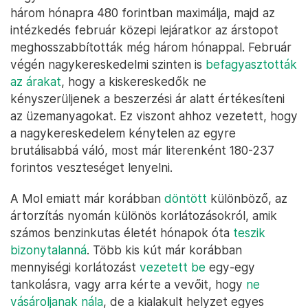
három hónapra 480 forintban maximálja, majd az
intézkedés február közepi lejáratkor az árstopot
meghosszabbították még három hónappal. Február
végén nagykereskedelmi szinten is
befagyasztották
az árakat
, hogy a kiskereskedők ne
kényszerüljenek a beszerzési ár alatt értékesíteni
az üzemanyagokat. Ez viszont ahhoz vezetett, hogy
a nagykereskedelem kénytelen az egyre
brutálisabbá váló, most már literenként 180-237
forintos veszteséget lenyelni.
A Mol emiatt már korábban
döntött
különböző, az
ártorzítás nyomán különös korlátozásokról, amik
számos benzinkutas életét hónapok óta
teszik
bizonytalanná
. Több kis kút már korábban
mennyiségi korlátozást
vezetett be
egy-egy
tankolásra, vagy arra kérte a vevőit, hogy
ne
vásároljanak nála
, de a kialakult helyzet egyes