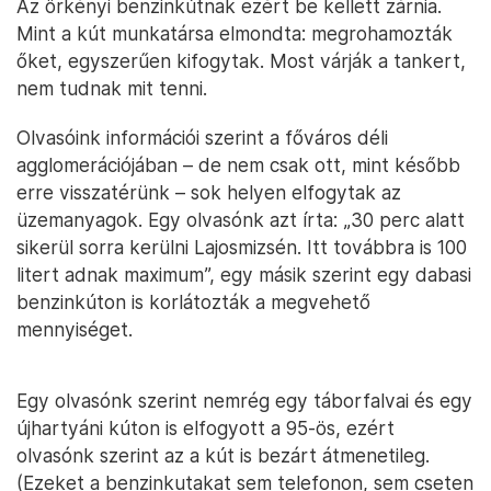
Az örkényi benzinkútnak ezért be kellett zárnia.
Mint a kút munkatársa elmondta: megrohamozták
őket, egyszerűen kifogytak. Most várják a tankert,
nem tudnak mit tenni.
Olvasóink információi szerint a főváros déli
agglomerációjában – de nem csak ott, mint később
erre visszatérünk – sok helyen elfogytak az
üzemanyagok. Egy olvasónk azt írta: „30 perc alatt
sikerül sorra kerülni Lajosmizsén. Itt továbbra is 100
litert adnak maximum”, egy másik szerint egy dabasi
benzinkúton is korlátozták a megvehető
mennyiséget.
Egy olvasónk szerint nemrég egy táborfalvai és egy
újhartyáni kúton is elfogyott a 95-ös, ezért
olvasónk szerint az a kút is bezárt átmenetileg.
(Ezeket a benzinkutakat sem telefonon, sem cseten