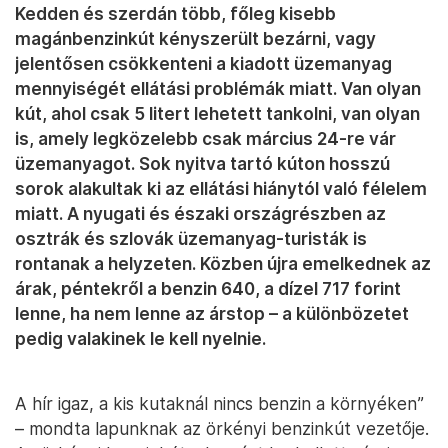
Kedden és szerdán több, főleg kisebb
magánbenzinkút kényszerült bezárni, vagy
jelentősen csökkenteni a kiadott üzemanyag
mennyiségét ellátási problémák miatt. Van olyan
kút, ahol csak 5 litert lehetett tankolni, van olyan
is, amely legközelebb csak március 24-re vár
üzemanyagot. Sok nyitva tartó kúton hosszú
sorok alakultak ki az ellátási hiánytól való félelem
miatt. A nyugati és északi országrészben az
osztrák és szlovák üzemanyag-turisták is
rontanak a helyzeten. Közben újra emelkednek az
árak, péntekről a benzin 640, a dízel 717 forint
lenne, ha nem lenne az árstop – a különbözetet
pedig valakinek le kell nyelnie.
A hír igaz, a kis kutaknál nincs benzin a környéken”
– mondta lapunknak az örkényi benzinkút vezetője.