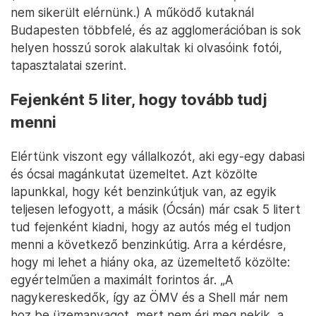
nem sikerült elérnünk.) A működő kutaknál
Budapesten többfelé, és az agglomerációban is sok
helyen hosszú sorok alakultak ki olvasóink fotói,
tapasztalatai szerint.
Fejenként 5 liter, hogy tovább tudj
menni
Elértünk viszont egy vállalkozót, aki egy-egy dabasi
és ócsai magánkutat üzemeltet. Azt közölte
lapunkkal, hogy két benzinkútjuk van, az egyik
teljesen lefogyott, a másik (Ócsán) már csak 5 litert
tud fejenként kiadni, hogy az autós még el tudjon
menni a következő benzinkútig. Arra a kérdésre,
hogy mi lehet a hiány oka, az üzemeltető közölte:
egyértelműen a maximált forintos ár. „A
nagykereskedők, így az ÖMV és a Shell már nem
hoz be üzemanyagot, mert nem éri meg nekik, a