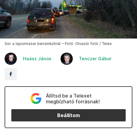
Sor a lajosmizsei benzinkútnál – Fotó: Olvasói fotó / Telex
Haász János
Tenczer Gábor
Állítsd be a Telexet
megbízható forrásnak!
Beállítom