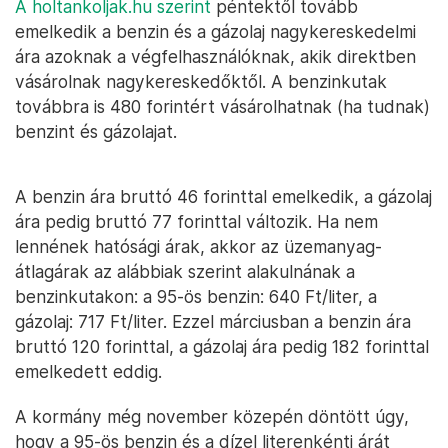
A holtankoljak.hu szerint
péntektől tovább
emelkedik a benzin és a gázolaj nagykereskedelmi
ára azoknak a végfelhasználóknak, akik direktben
vásárolnak nagykereskedőktől. A benzinkutak
továbbra is 480 forintért vásárolhatnak (ha tudnak)
benzint és gázolajat.
A benzin ára bruttó 46 forinttal emelkedik, a gázolaj
ára pedig bruttó 77 forinttal változik. Ha nem
lennének hatósági árak, akkor az üzemanyag-
átlagárak az alábbiak szerint alakulnának a
benzinkutakon: a 95-ös benzin: 640 Ft/liter, a
gázolaj: 717 Ft/liter. Ezzel márciusban a benzin ára
bruttó 120 forinttal, a gázolaj ára pedig 182 forinttal
emelkedett eddig.
A kormány még november közepén döntött úgy,
hogy a 95-ös benzin és a dízel literenkénti árát