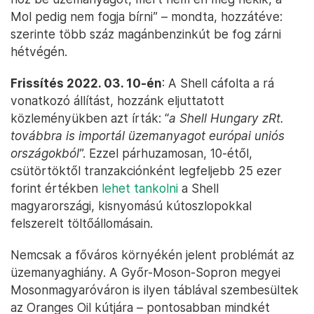
Mol pedig nem fogja bírni” – mondta, hozzátéve:
szerinte több száz magánbenzinkút be fog zárni
hétvégén.
Frissítés 2022. 03. 10-én
: A Shell cáfolta a rá
vonatkozó állítást, hozzánk eljuttatott
közleményükben azt írták: “
a Shell Hungary zRt.
továbbra is importál üzemanyagot európai uniós
országokból
”. Ezzel párhuzamosan, 10-étől,
csütörtöktől tranzakciónként legfeljebb 25 ezer
forint értékben
lehet tankolni
a Shell
magyarországi, kisnyomású kútoszlopokkal
felszerelt töltőállomásain.
Nemcsak a főváros környékén jelent problémát az
üzemanyaghiány. A Győr-Moson-Sopron megyei
Mosonmagyaróváron is ilyen táblával szembesültek
az Oranges Oil kútjára – pontosabban mindkét