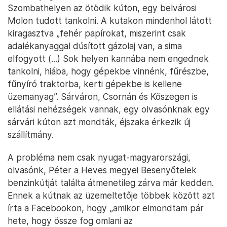
Szombathelyen az ötödik kúton, egy belvárosi
Molon tudott tankolni. A kutakon mindenhol látott
kiragasztva „fehér papírokat, miszerint csak
adalékanyaggal dúsított gázolaj van, a sima
elfogyott (...) Sok helyen kannába nem engednek
tankolni, hiába, hogy gépekbe vinnénk, fűrészbe,
fűnyíró traktorba, kerti gépekbe is kellene
üzemanyag”. Sárváron, Csornán és Kőszegen is
ellátási nehézségek vannak, egy olvasónknak egy
sárvári kúton azt mondták, éjszaka érkezik új
szállítmány.
A probléma nem csak nyugat-magyarországi,
olvasónk, Péter a Heves megyei Besenyőtelek
benzinkútját találta átmenetileg zárva már kedden.
Ennek a kútnak az üzemeltetője többek között azt
írta a Facebookon, hogy „amikor elmondtam pár
hete, hogy össze fog omlani az