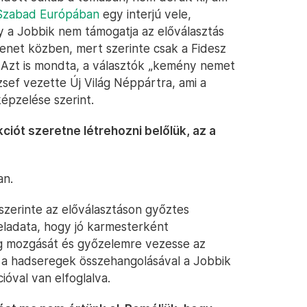
Szabad Európában
egy interjú vele,
y a Jobbik nem támogatja az előválasztás
net közben, mert szerinte csak a Fidesz
 Azt is mondta, a választók „kemény nemet
sef vezette Új Világ Néppártra, ami a
képzelése szerint.
kciót szeretne létrehozni belőlük, az a
an.
 szerinte az előválasztáson győztes
feladata, hogy jó karmesterként
eg mozgását és győzelemre vezesse az
 a hadseregek összehangolásával a Jobbik
ióval van elfoglalva.