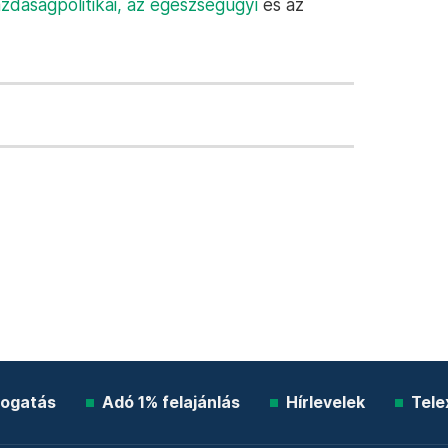
zdaságpolitikai,
az egészségügyi
és az
ogatás
Adó 1% felajánlás
Hírlevelek
Tele