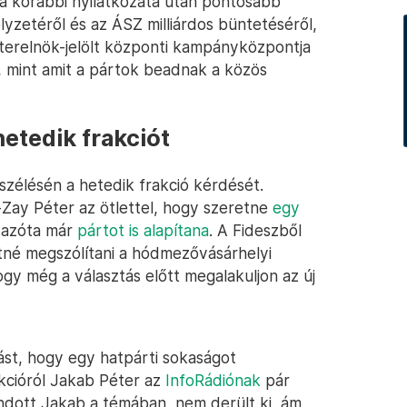
 a korábbi nyilatkozata után pontosabb
lyzetéről és az ÁSZ milliárdos büntetéséről,
zterelnök-jelölt központi kampányközpontja
, mint amit a pártok beadnak a közös
etedik frakciót
zélésén a hetedik frakció kérdését.
i-Zay Péter az ötlettel, hogy szeretne
egy
 azóta már
pártot is alapítana
. A Fideszből
tné megszólítani a hódmezővásárhelyi
ogy még a választás előtt megalakuljon az új
ást, hogy egy hatpárti sokaságot
akcióról Jakab Péter az
InfoRádiónak
pár
dott Jakab a témában, nem derült ki, ám