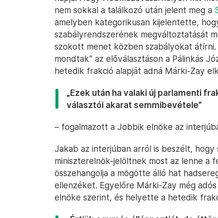
nem sokkal a találkozó után jelent meg a
amelyben kategorikusan kijelentette, hog
szabályrendszerének megváltoztatását me
szokott menet közben szabályokat átírni.
mondtak” az előválasztáson a Pálinkás Józ
hetedik frakció alapját adná Márki-Zay el
„Ezek után ha valaki új parlamenti fra
választói akarat semmibevétele”
– fogalmazott a Jobbik elnöke az interjúb
Jakab az interjúban arról is beszélt, hogy
miniszterelnök-jelöltnek most az lenne a 
összehangolja a mögötte álló hat hadser
ellenzéket. Egyelőre Márki-Zay még adós
elnöke szerint, és helyette a hetedik frakc