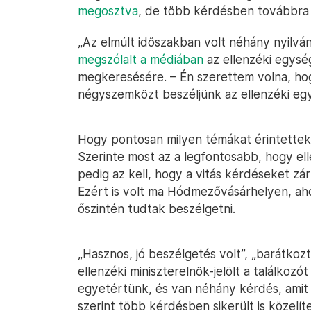
megosztva
, de több kérdésben továbbra
„Az elmúlt időszakban volt néhány nyilvá
megszólalt a médiában
az ellenzéki egysé
megkeresésére. – Én szerettem volna, ho
négyszemközt beszéljünk az ellenzéki eg
Hogy pontosan milyen témákat érintettek,
Szerinte most az a legfontosabb, hogy e
pedig az kell, hogy a vitás kérdéseket zárt
Ezért is volt ma Hódmezővásárhelyen, ahol
őszintén tudtak beszélgetni.
„Hasznos, jó beszélgetés volt”, „barátkoz
ellenzéki miniszterelnök-jelölt a találko
egyetértünk, és van néhány kérdés, amit m
szerint több kérdésben sikerült is közelít