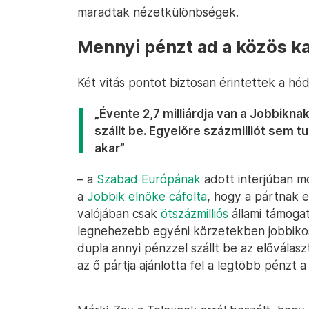
maradtak nézetkülönbségek.
Mennyi pénzt ad a közös k
Két vitás pontot biztosan érintettek a hó
„Évente 2,7 milliárdja van a Jobbikn
szállt be. Egyelőre százmilliót sem 
akar”
– a
Szabad Európának
adott interjúban m
a
Jobbik elnöke cáfolta
, hogy a pártnak e
valójában csak
ötszázmilliós
állami támoga
legnehezebb egyéni körzetekben jobbikos j
dupla annyi pénzzel szállt be az előválas
az ő pártja ajánlotta fel a legtöbb pénzt