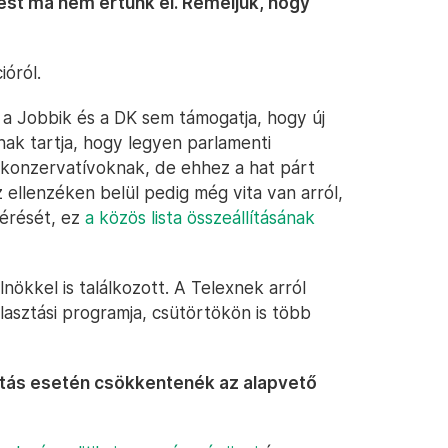
rést ma nem értünk el. Reméljük, hogy
ióról.
 a Jobbik és a DK sem támogatja, hogy új
nak tartja, hogy legyen parlamenti
a konzervatívoknak, de ehhez a hat párt
ellenzéken belül pedig még vita van arról,
kérését, ez
a közös lista összeállításának
lnökkel is találkozott. A Telexnek arról
álasztási programja, csütörtökön is több
áltás esetén csökkentenék az alapvető