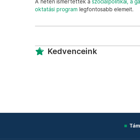
A héten ismertették a
szociálpolitikai,
a ga
oktatási program
legfontosabb elemeit.
Kedvenceink
Tám