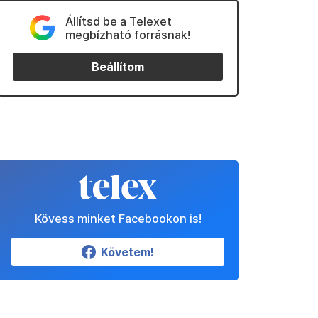
Állítsd be a Telexet
megbízható forrásnak!
Beállítom
Kövess minket Facebookon is!
Követem!