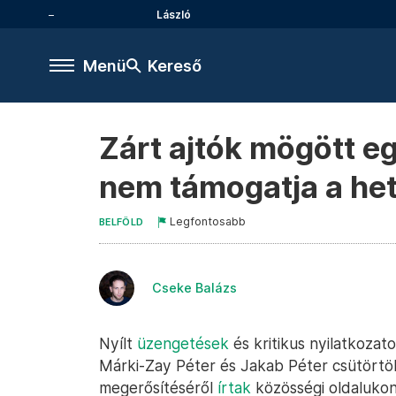
László
Menü
Kereső
Zárt ajtók mögött e
nem támogatja a het
Legfontosabb
BELFÖLD
Cseke Balázs
Nyílt
üzengetések
és kritikus nyilatkoza
Márki-Zay Péter és Jakab Péter csütörtök
megerősítéséről
írtak
közösségi oldaluko