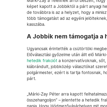
Márki-Zay a Telexnek arról beszélt, hogy
képet kapott a Jobbiktól a párt anyagi he
de továbbra is az a helyzet, hogy a minis
több támogatást ad az egyéni jelölteknek
kasszába.
A Jobbik nem támogatja a h
Ugyancsak érintették a csütörtöki megbes
Előválasztási győzelme után állt elő Márk
hetedik frakciót
a konzervatívoknak, sőt,
kiábrándult, jobbközép választókat szere
polgármester, ezért is tartja fontosnak, h
párt.
„Márki-Zay Péter arra kapott felhatalmaz
összehangoljon” – jelentette a hetedik fr
napja. Hogy Hódmezővásárhelyen mit mon