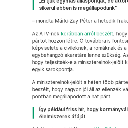
„Értjük egymás álláspontját, de áttö
sikerül ebben is megállapodunk”
– mondta Márki-Zay Péter a hetedik frakc
Az ATV-nek
korábban arról beszélt
, hogy
pártot hozzon létre. Ő továbbra is fontos
képviselete a civileknek, a romáknak és 
egybehangzó akaratára lenne szükség. Az 
hogy teljesítsék-e a miniszterelnök-jelölt 
egyik sarokpontja.
A miniszterelnök-jelölt a héten több párte
beszélt, hogy nagyon jól áll az ellenzék v
pontban megállapodott a hat párt.
Így például friss hír, hogy kormányv
élelmiszerek áfáját.