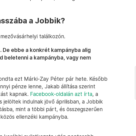
asszába a Jobbik?
dmezővásárhelyi találkozón.
ak. De ebbe a konkrét kampányba alig
tud beletenni a kampányba, vagy nem
ondta ezt Márki-Zay Péter pár hete. Később
nnyi pénze lenne, Jakab állítása szerint
tást kapnak.
Facebook-oldalán azt írta
, a
elöltek indulnak jövő áprilisban, a Jobbik
ztásba, mint a többi párt, és összegszerűen
 a közös ellenzéki kampányba.