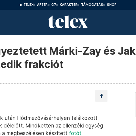
TELEX
AFTER
G7
KARAKTER
TÁMOGATÁS
SHOP
gyeztetett Márki-Zay és Jak
edik frakciót
tok után Hódmezővásárhelyen találkozott
 délelőtt. Mindketten az ellenzéki egység
n a megbeszélésen készített
fotót