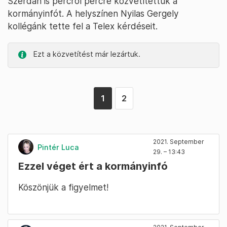
Szerdán is percről percre közvetítettük a
kormányinfót. A helyszínen Nyilas Gergely
kollégánk tette fel a Telex kérdéseit.
Ezt a közvetítést már lezártuk.
1
2
2021. September
Pintér Luca
29. – 13:43
Ezzel véget ért a kormányinfó
Köszönjük a figyelmet!