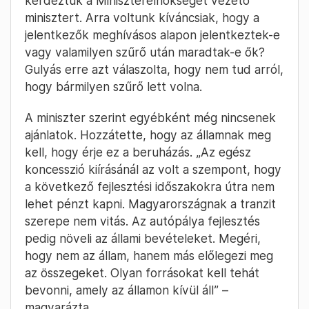
kérdeztük a Miniszterelnökséget vezető
minisztert. Arra voltunk kíváncsiak, hogy a
jelentkezők meghívásos alapon jelentkeztek-e
vagy valamilyen szűrő után maradtak-e ők?
Gulyás erre azt válaszolta, hogy nem tud arról,
hogy bármilyen szűrő lett volna.
A miniszter szerint egyébként még nincsenek
ajánlatok. Hozzátette, hogy az államnak meg
kell, hogy érje ez a beruházás. „Az egész
koncesszió kiírásánál az volt a szempont, hogy
a következő fejlesztési időszakokra útra nem
lehet pénzt kapni. Magyarországnak a tranzit
szerepe nem vitás. Az autópálya fejlesztés
pedig növeli az állami bevételeket. Megéri,
hogy nem az állam, hanem más előlegezi meg
az összegeket. Olyan forrásokat kell tehát
bevonni, amely az államon kívül áll” –
magyarázta.