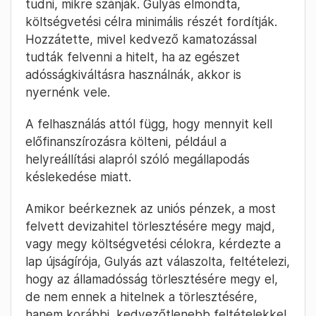
tudni, mikre szánják. Gulyás elmondta,
költségvetési célra minimális részét fordítják.
Hozzátette, mivel kedvező kamatozással
tudták felvenni a hitelt, ha az egészet
adósságkiváltásra használnák, akkor is
nyernénk vele.
A felhasználás attól függ, hogy mennyit kell
előfinanszírozásra költeni, például a
helyreállítási alapról szóló megállapodás
késlekedése miatt.
Amikor beérkeznek az uniós pénzek, a most
felvett devizahitel törlesztésére megy majd,
vagy megy költségvetési célokra, kérdezte a
lap újságírója, Gulyás azt válaszolta, feltételezi,
hogy az államadósság törlesztésére megy el,
de nem ennek a hitelnek a törlesztésére,
hanem korábbi, kedvezőtlenebb feltételekkel