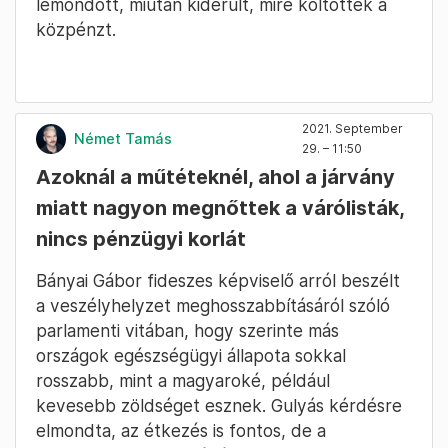
lemondott, miután kiderült, mire költötték a
közpénzt.
2021. September
Német Tamás
29. – 11:50
Azoknál a műtéteknél, ahol a járvány
miatt nagyon megnőttek a várólisták,
nincs pénzügyi korlát
Bányai Gábor fideszes képviselő arról beszélt
a veszélyhelyzet meghosszabbításáról szóló
parlamenti vitában, hogy szerinte más
országok egészségügyi állapota sokkal
rosszabb, mint a magyaroké, például
kevesebb zöldséget esznek. Gulyás kérdésre
elmondta, az étkezés is fontos, de a