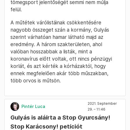
tömegsport jelentőségét semmi nem múlja
felül.
A műtétek várólistáinak csökkentésére
nagyobb összeget szán a kormány, Gulyás
szerint várhatóan hamar látható majd az
eredmény. A három szakterületen, ahol
valóban hosszabbak a listák, mint a
koronavírus előtt voltak, ott nincs pénzügyi
korlát, és azt kérték a kórházaktól, hogy
ennek megfelelően akár több műszakban,
több orvos is műtsön.
2021. September
Pintér Luca
29. – 11:46
Gulyás is aláírta a Stop Gyurcsány!
Stop Karácsony! petíciót