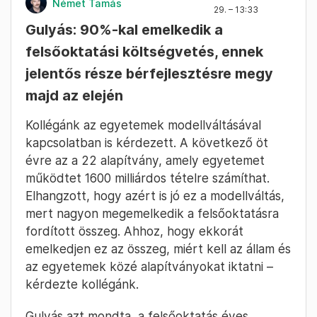
Német Tamás
29. – 13:33
Gulyás: 90%-kal emelkedik a
felsőoktatási költségvetés, ennek
jelentős része bérfejlesztésre megy
majd az elején
Kollégánk az egyetemek modellváltásával
kapcsolatban is kérdezett. A következő öt
évre az a 22 alapítvány, amely egyetemet
működtet 1600 milliárdos tételre számíthat.
Elhangzott, hogy azért is jó ez a modellváltás,
mert nagyon megemelkedik a felsőoktatásra
fordított összeg. Ahhoz, hogy ekkorát
emelkedjen ez az összeg, miért kell az állam és
az egyetemek közé alapítványokat iktatni –
kérdezte kollégánk.
Gulyás azt mondta, a felsőoktatás éves