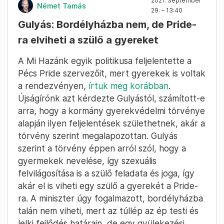
2021. September
Német Tamás
29. – 13:40
Gulyás: Bordélyházba nem, de Pride-
ra elviheti a szülő a gyereket
A Mi Hazánk egyik politikusa feljelentette a
Pécs Pride szervezőit, mert gyerekek is voltak
a rendezvényen,
írtuk meg korábban
.
Újságírónk azt kérdezte Gulyástól, számított-e
arra, hogy a kormány gyerekvédelmi törvénye
alapján ilyen feljelentések születhetnek, akár a
törvény szerint megalapozottan. Gulyás
szerint a törvény éppen arról szól, hogy a
gyermekek nevelése, így szexuális
felvilágosítása is a szülő feladata és joga, így
akár el is viheti egy szülő a gyerekét a Pride-
ra. A miniszter úgy fogalmazott, bordélyházba
talán nem viheti, mert az túllép az ép testi és
lelki fejlődés határain, de egy gyülekezési