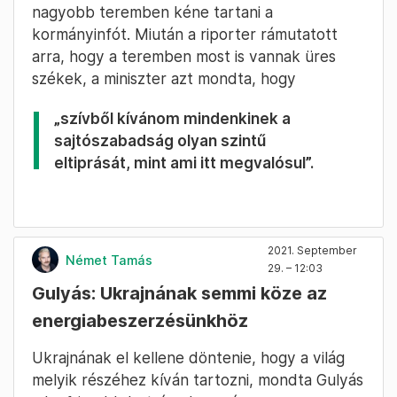
nagyobb teremben kéne tartani a
kormányinfót. Miután a riporter rámutatott
arra, hogy a teremben most is vannak üres
székek, a miniszter azt mondta, hogy
„szívből kívánom mindenkinek a
sajtószabadság olyan szintű
eltiprását, mint ami itt megvalósul”.
2021. September
Német Tamás
29. – 12:03
Gulyás: Ukrajnának semmi köze az
energiabeszerzésünkhöz
Ukrajnának el kellene döntenie, hogy a világ
melyik részéhez kíván tartozni, mondta Gulyás