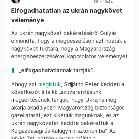
29. – 12:44
Elfogadhatatlan az ukrán nagykövet
véleménye
Az ukrán nagykövet bekéretéséről Gulyás
elmondta, hogy a megbeszélésen azt hozták a
nagykövet tudtára, hogy a Magyarország
energiabeszerzésével kapcsolatos véleményét
„elfogadhatatlannak tartják”.
Ahogy azt
megírtuk
, Szijjártó Péter kedden a
következőt írta ki: „szuverenitásunk
megsértésének tartjuk, hogy Ukrajna meg
akarja akadályozni Magyarország biztonságos
gázellátását, ezt kikérjük magunknak, és az
ukrán nagykövetet keddre bekérettük a
Külgazdasági és Külügyminisztériumba”. Az
MVM Zrt. hétfőn ugyanis aláírta a