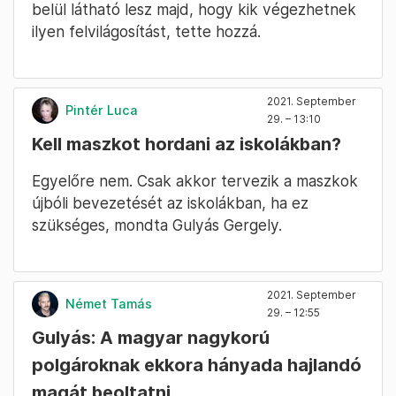
belül látható lesz majd, hogy kik végezhetnek
ilyen felvilágosítást, tette hozzá.
2021. September
Pintér Luca
29. – 13:10
Kell maszkot hordani az iskolákban?
Egyelőre nem. Csak akkor tervezik a maszkok
újbóli bevezetését az iskolákban, ha ez
szükséges, mondta Gulyás Gergely.
2021. September
Német Tamás
29. – 12:55
Gulyás: A magyar nagykorú
polgároknak ekkora hányada hajlandó
magát beoltatni