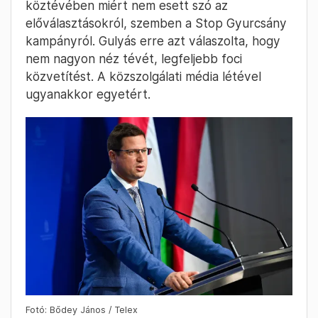
köztévében miért nem esett szó az
előválasztásokról, szemben a Stop Gyurcsány
kampányról. Gulyás erre azt válaszolta, hogy
nem nagyon néz tévét, legfeljebb foci
közvetítést. A közszolgálati média létével
ugyanakkor egyetért.
Fotó: Bődey János / Telex