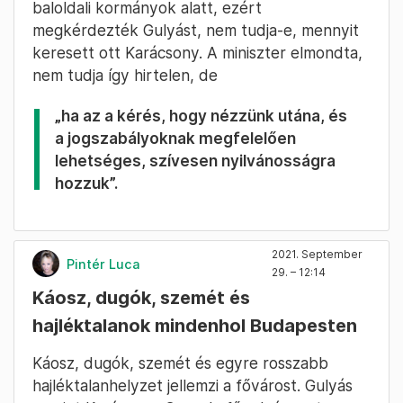
baloldali kormányok alatt, ezért
megkérdezték Gulyást, nem tudja-e, mennyit
keresett ott Karácsony. A miniszter elmondta,
nem tudja így hirtelen, de
„ha az a kérés, hogy nézzünk utána, és
a jogszabályoknak megfelelően
lehetséges, szívesen nyilvánosságra
hozzuk”.
2021. September
Pintér Luca
29. – 12:14
Káosz, dugók, szemét és
hajléktalanok mindenhol Budapesten
Káosz, dugók, szemét és egyre rosszabb
hajléktalanhelyzet jellemzi a fővárost. Gulyás