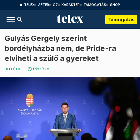
TELEX
AFTER
G7
KARAKTER
TÁMOGATÁS
SHOP
Támogatás
Gulyás Gergely szerint
bordélyházba nem, de Pride-ra
elviheti a szülő a gyereket
frissítve
BELFÖLD