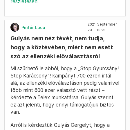
részletesen.
2021. September
Pintér Luca
29. – 13:25
Gulyás nem néz tévét, nem tudja,
hogy a köztévében, miért nem esett
szó az ellenzéki előválasztásról
Mi szűrhető le abból, hogy a „Stop Gyurcsány!
Stop Karácsony”! kampányt 700 ezren írtál
alá, az ellenzéki előválasztáson pedig valamivel
több mint 600 ezer választó vett részt –
kérdezte a Telex munkatársa. Gulyás szerint
ez azt jelenti, hogy ennyi támogatójuk biztos
van.
Arról is kérdeztük Gulyás Gergelyt, hogy a