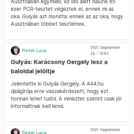
Ausztriában egymillió, ez idő alatt nálunk 85
ezer PCR-tesztet végeztek el, ennek mi az
oka. Gulyás azt mondta: ennek az az oka, hogy
Ausztriában többet tesztelnek.
2021. September
Pintér Luca
29. – 12:53
Gulyás: Karácsony Gergely lesz a
baloldal jelöltje
Jelentette ki Gulyás Gergely. A 444.hu
újságírója erre visszakérdezett, hogy ezt
honnan lehet tudni. A miniszter szerint csak jól
informáltnak kell lenni.
2021. September
Pintér Luca