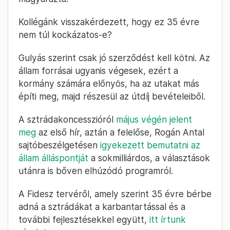
Kollégánk visszakérdezett, hogy ez 35 évre
nem túl kockázatos-e?
Gulyás szerint csak jó szerződést kell kötni. Az
állam forrásai ugyanis végesek, ezért a
kormány számára előnyös, ha az utakat más
építi meg, majd részesül az útdíj bevételeiből.
A sztrádakoncesszióról
május végén jelent
meg
az első hír, aztán a felelőse, Rogán Antal
sajtóbeszélgetésen
igyekezett bemutatni az
állam álláspontját
a sokmilliárdos, a választások
utánra is bőven elhúzódó programról.
A Fidesz tervéről, amely szerint 35 évre bérbe
adná a sztrádákat a karbantartással és a
további fejlesztésekkel együtt,
itt írtunk