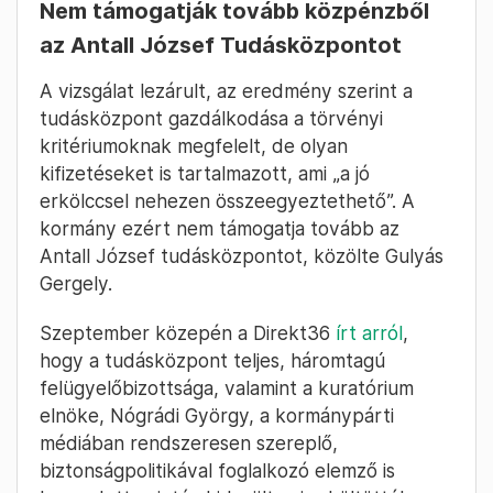
Nem támogatják tovább közpénzből
az Antall József Tudásközpontot
A vizsgálat lezárult, az eredmény szerint a
tudásközpont gazdálkodása a törvényi
kritériumoknak megfelelt, de olyan
kifizetéseket is tartalmazott, ami „a jó
erkölccsel nehezen összeegyeztethető”. A
kormány ezért nem támogatja tovább az
Antall József tudásközpontot, közölte Gulyás
Gergely.
Szeptember közepén a Direkt36
írt arról
,
hogy a tudásközpont teljes, háromtagú
felügyelőbizottsága, valamint a kuratórium
elnöke, Nógrádi György, a kormánypárti
médiában rendszeresen szereplő,
biztonságpolitikával foglalkozó elemző is