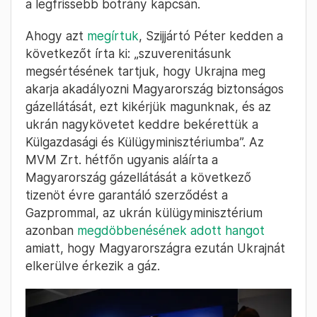
a legfrissebb botrány kapcsán.
Ahogy azt
megírtuk
, Szijjártó Péter kedden a
következőt írta ki: „szuverenitásunk
megsértésének tartjuk, hogy Ukrajna meg
akarja akadályozni Magyarország biztonságos
gázellátását, ezt kikérjük magunknak, és az
ukrán nagykövetet keddre bekérettük a
Külgazdasági és Külügyminisztériumba”. Az
MVM Zrt. hétfőn ugyanis aláírta a
Magyarország gázellátását a következő
tizenöt évre garantáló szerződést a
Gazprommal, az ukrán külügyminisztérium
azonban
megdöbbenésének adott hangot
amiatt, hogy Magyarországra ezután Ukrajnát
elkerülve érkezik a gáz.