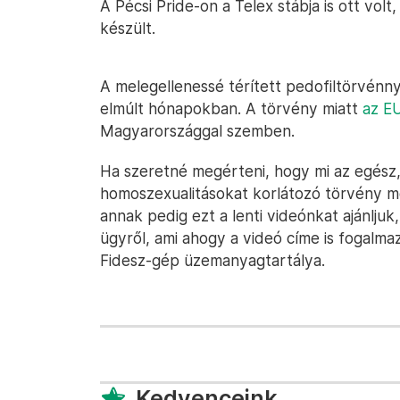
A Pécsi Pride-on a Telex stábja is ott vol
készült.
A melegellenessé térített pedofiltörvén
elmúlt hónapokban. A törvény miatt
az EU
Magyarországgal szemben.
Ha szeretné megérteni, hogy mi az egész,
homoszexualitásokat korlátozó törvény mö
annak pedig ezt a lenti videónkat ajánljuk
ügyről, ami ahogy a videó címe is fogalm
Fidesz-gép üzemanyagtartálya.
Kedvenceink