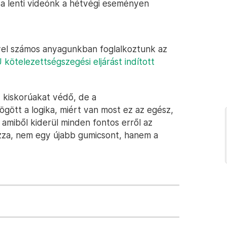
t, a lenti videónk a hétvégi eseményen
nyel számos anyagunkban foglalkoztunk az
 kötelezettségszegési eljárást indított
 kiskorúakat védő, de a
gött a logika, miért van most ez az egész,
, amiből kiderül minden fontos erről az
azza, nem egy újabb gumicsont, hanem a