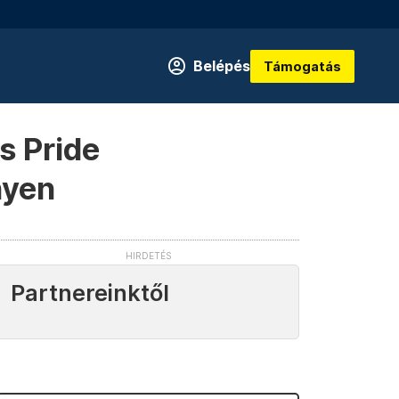
Belépés
Támogatás
s Pride
nyen
Partnereinktől