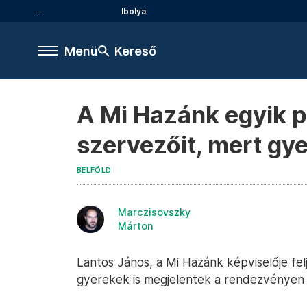
Ibolya
Menü
Kereső
A Mi Hazánk egyik po
szervezőit, mert gy
BELFÖLD
Marczisovszky
Márton
Lantos János, a Mi Hazánk képviselője felj
gyerekek is megjelentek a rendezvényen –