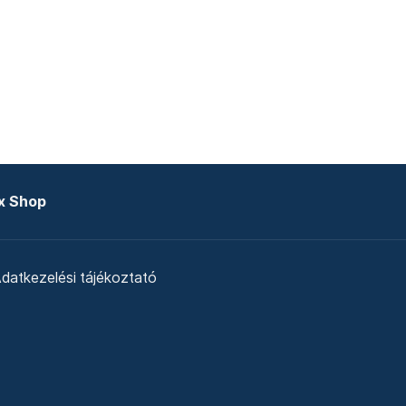
x Shop
datkezelési tájékoztató
zat
Telex Sales