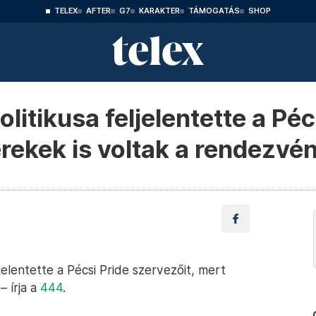
TELEX
AFTER
G7
KARAKTER
TÁMOGATÁS
SHOP
litikusa feljelentette a Péc
erekek is voltak a rendezvé
elentette a Pécsi Pride szervezőit, mert
 írja a
444
.