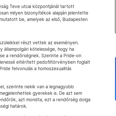
yság Teve utcai központjánál tartott
osan milyen bizonyítékok alapján jelentette
 mutatott be, amelyek az első, Budapesten
 szüleikkel részt vettek az eseményen.
gy állampolgári kötelessége, hogy ha
tse a rendőrségnek. Szerinte a Pride-on
lenessé eltérített pedofiltörvényben foglalt
 Pride felvonulás a homoszexualitás
fel, szerinte nekik van a legnagyobb
megjelenhettek gyerekek is. De azt sem
 rendőrök, azt mondta, ezt a rendőrség dolga
sségi határok.