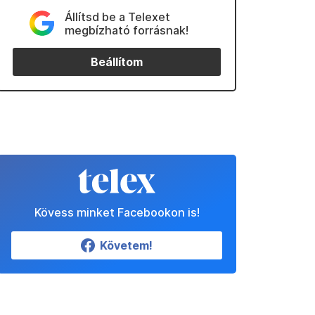
Állítsd be a Telexet
megbízható forrásnak!
Beállítom
Kövess minket Facebookon is!
Követem!