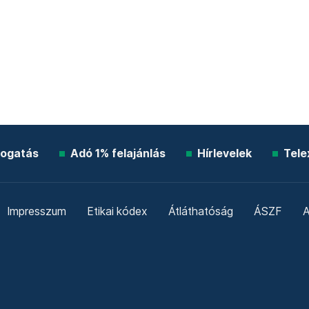
ogatás
Adó 1% felajánlás
Hírlevelek
Tele
Impresszum
Etikai kódex
Átláthatóság
ÁSZF
A
Süti beállítások
Szabályzatok
Kommentelési szabály