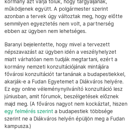
kormány azt várja tőlük, hogy tárgyaljanak,
működjenek együtt. A polgármester szerint
azonban a tervek úgy változtak meg, hogy előtte
semmilyen egyeztetés nem volt, a partnerség
ebben az ügyben nem lehetséges.
Baranyi bejelentette, hogy mivel a tervezett
népszavazást az ügyben idén a veszélyhelyzet
miatt várhatóan nem tudják megtartani, ezért a
kormány nemzeti konzultációjának mintájára
fővárosi konzultációt tartanának a budapestiekkel,
akarják-e a Fudan Egyetemet a Diákváros helyére.
Ez egy online véleménynyilvánító konzultáció lesz
júniusban, amit fórumok, beszélgetések előznek
majd meg. (A főváros nagyot nem kockáztat, hiszen
egy felmérés szerint
a budapestiek többsége
szerint ne a Diákváros helyén épüljön meg a Fudan
kampusza.)