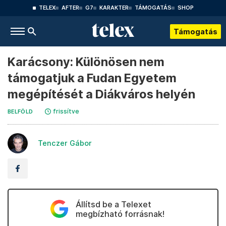
TELEX
AFTER
G7
KARAKTER
TÁMOGATÁS
SHOP
Támogatás
Karácsony: Különösen nem
támogatjuk a Fudan Egyetem
megépítését a Diákváros helyén
frissítve
BELFÖLD
Tenczer Gábor
Állítsd be a Telexet
megbízható forrásnak!