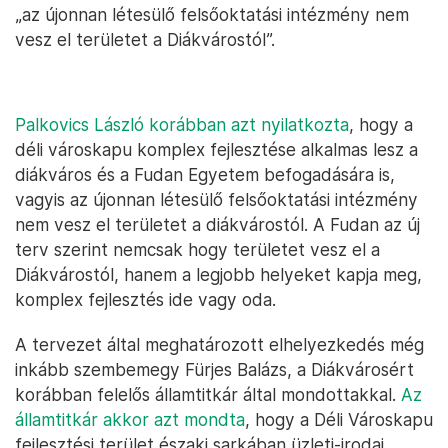
„az újonnan létesülő felsőoktatási intézmény nem
vesz el területet a Diákvárostól”.
Palkovics László korábban azt nyilatkozta
, hogy a
déli városkapu komplex fejlesztése alkalmas lesz a
diákváros és a Fudan Egyetem befogadására is,
vagyis az újonnan létesülő felsőoktatási intézmény
nem vesz el területet a diákvárostól. A Fudan az új
terv szerint nemcsak hogy területet vesz el a
Diákvárostól, hanem a legjobb helyeket kapja meg,
komplex fejlesztés ide vagy oda.
A tervezet által meghatározott elhelyezkedés még
inkább szembemegy Fürjes Balázs, a Diákvárosért
korábban felelős államtitkár által mondottakkal.
Az
államtitkár akkor azt mondta
, hogy a Déli Városkapu
fejlesztési terület északi sarkában üzleti-irodai