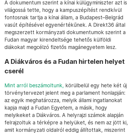
A dokumentum szerint a kínai külügyminiszter azt is
világossá tette, hogy a kampuszépítést rendkívül
fontosnak tartja a kínai állam, a Budapest–Belgrád
vasút építésével egyenértékűnek. A Direkt36 által
megszerzett kormányzati dokumentumok szerint a
Fudan magyar kirendeltsége tehetős külföldi
diákokat megcélzó fizetős magánegyetem lesz.
A Diákváros és a Fudan hirtelen helyet
cserél
Mint arról beszámoltunk,
körülbelül egy hete két új
törvénytervezet jelent meg a parlament honlapján:
az egyik meghatározza, melyik állami ingatlanokat
kapja majd a Fudan Egyetem, a másik, hogy
melyikeket a Diákváros. A helyrajzi számok alapján
felrajzoltuk a térképre a helyüket, és nem az jött ki,
amit kormányzati oldalról eddig állítottak, miszerint