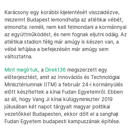
Karácsony egy korábbi kijelentését visszaidézve,
miszerint Budapest lemondhatja az atlétikai vébét,
elmondta: reméli, nem kell felmondani a kormánnyal
az együttműködést, és nem fognak eljutni odáig. Az
atlétikai stadion félig már amúgy is készen van, a
vébé lefújása a befejezésén már amúgy sem
változtatna.
Mint megírtuk
, a
Direkt36
megszerzett egy
előterjesztést, amit az Innovációs és Technológiai
Minisztériumnak (ITM) a február 24-i kormányülés
előtt készítettek a kínai Fudan Egyetemről. Ebben
az áll, hogy Vang Ji kínai külügyminiszter 2019
júliusában két napot tárgyalt magyar politikai
vezetőkkel Budapesten, ekkor dőlt el a sanghaji
Fudan Egyetem budapesti kampuszának építése.