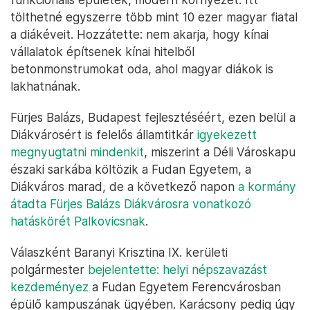
tölthetné egyszerre több mint 10 ezer magyar fiatal
a diákéveit. Hozzátette: nem akarja, hogy kínai
vállalatok építsenek kínai hitelből
betonmonstrumokat oda, ahol magyar diákok is
lakhatnának.
Fürjes Balázs, Budapest fejlesztéséért, ezen belül a
Diákvárosért is felelős államtitkár
igyekezett
megnyugtatni mindenkit
, miszerint a Déli Városkapu
északi sarkába költözik a Fudan Egyetem, a
Diákváros marad, de a következő napon
a kormány
átadta Fürjes Balázs Diákvárosra vonatkozó
hatáskörét Palkovicsnak
.
Válaszként Baranyi Krisztina IX. kerületi
polgármester
bejelentette: helyi népszavazást
kezdeményez
a Fudan Egyetem Ferencvárosban
épülő kampuszának ügyében. Karácsony pedig úgy