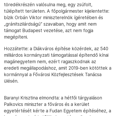
töredékrészén valósulna meg, egy zsúfolt,
túlépített területen. A főpolgármester kijelentette:
bízik Orbán Viktor miniszterelnök ígéretében és
„gránitszilárdságú” szavaiban, hogy amit nem
támogat Budapest vezetése, azt nem fogja
megépíteni.
Hozzátette: a Diákváros építése közérdek, az 540
milliárdos kormányzati támogatással építendő kínai
magánegyetem nem, ezért ragaszkodnak az
eredeti megállapodáshoz, amit 2019-ben kötöttek a
kormánnyal a Fővárosi Közfejlesztések Tanácsa
ülésén.
Baranyi Krisztina elmondta: a hétfői tárgyaláson
Palkovics miniszter a főváros és a kerület
egyetértését kérte a Fudan Egyetem építéséhez, a