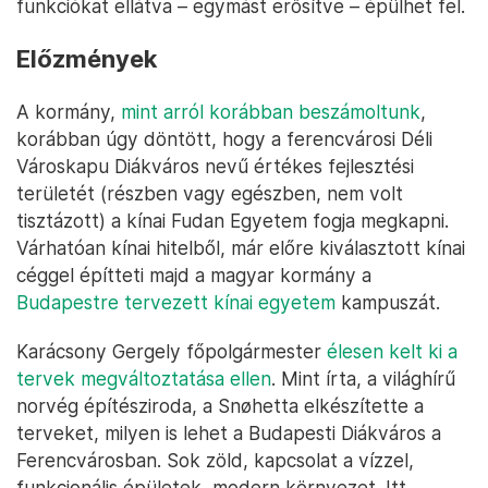
funkciókat ellátva – egymást erősítve – épülhet fel.
Előzmények
A kormány,
mint arról korábban beszámoltunk
,
korábban úgy döntött, hogy a ferencvárosi Déli
Városkapu Diákváros nevű értékes fejlesztési
területét (részben vagy egészben, nem volt
tisztázott) a kínai Fudan Egyetem fogja megkapni.
Várhatóan kínai hitelből, már előre kiválasztott kínai
céggel építteti majd a magyar kormány a
Budapestre tervezett kínai egyetem
kampuszát.
Karácsony Gergely főpolgármester
élesen kelt ki a
tervek megváltoztatása ellen
. Mint írta, a világhírű
norvég építésziroda, a Snøhetta elkészítette a
terveket, milyen is lehet a Budapesti Diákváros a
Ferencvárosban. Sok zöld, kapcsolat a vízzel,
funkcionális épületek, modern környezet. Itt