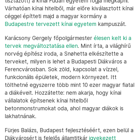
tisztázott) a kínai Fudan egyetem fogja megkapni.
Várhatóan kínai hitelből, már előre kiválasztott kínai
céggel építteti majd a magyar kormány a
Budapestre tervezett kínai egyetem
kampuszát.
Karácsony Gergely főpolgármester
élesen kelt ki a
tervek megváltoztatása ellen
. Mint írta, a világhírű
norvég építész iroda, a Snøhetta elkészítette a
terveket, milyen is lehet a Budapesti Diákváros a
Ferencvárosban. Sok zöld, kapcsolat a vízzel,
funkcionális épületek, modern környezet. Itt
tölthetné egyszerre több mint 10 ezer magyar fiatal
a diákéveit. Hozzátette: nem akarja, hogy kínai
vállalatok építsenek kínai hitelből
betonmonstrumokat oda, ahol magyar diákok is
lakhatnának.
Fürjes Balázs, Budapest fejlesztéséért, ezen belül a
Diákvárosért is felelős államtitkár
igyekezett