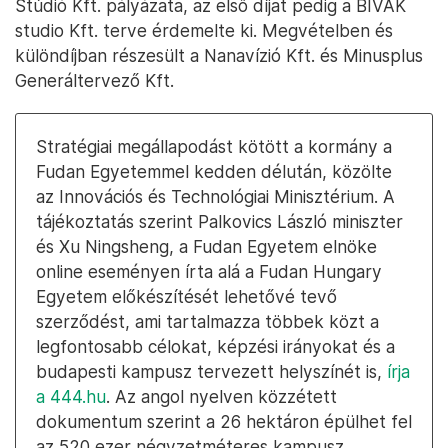
Stúdió Kft. pályázata, az első díjat pedig a BIVAK
studio Kft. terve érdemelte ki. Megvételben és
különdíjban részesült a Nanavízió Kft. és Minusplus
Generáltervező Kft.
Stratégiai megállapodást kötött a kormány a
Fudan Egyetemmel kedden délután, közölte
az Innovációs és Technológiai Minisztérium. A
tájékoztatás szerint Palkovics László miniszter
és Xu Ningsheng, a Fudan Egyetem elnöke
online eseményen írta alá a Fudan Hungary
Egyetem előkészítését lehetővé tevő
szerződést, ami tartalmazza többek közt a
legfontosabb célokat, képzési irányokat és a
budapesti kampusz tervezett helyszínét is,
írja
a 444.hu
. Az angol nyelven közzétett
dokumentum szerint a 26 hektáron épülhet fel
az 520 ezer négyzetméteres kampusz.