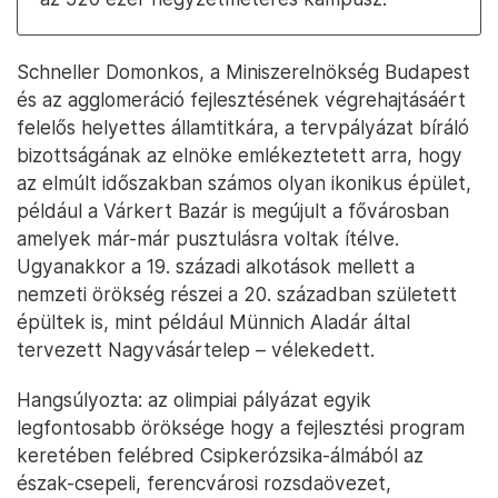
Schneller Domonkos, a Miniszerelnökség Budapest
és az agglomeráció fejlesztésének végrehajtásáért
felelős helyettes államtitkára, a tervpályázat bíráló
bizottságának az elnöke emlékeztetett arra, hogy
az elmúlt időszakban számos olyan ikonikus épület,
például a Várkert Bazár is megújult a fővárosban
amelyek már-már pusztulásra voltak ítélve.
Ugyanakkor a 19. századi alkotások mellett a
nemzeti örökség részei a 20. században született
épültek is, mint például Münnich Aladár által
tervezett Nagyvásártelep – vélekedett.
Hangsúlyozta: az olimpiai pályázat egyik
legfontosabb öröksége hogy a fejlesztési program
keretében felébred Csipkerózsika-álmából az
észak-csepeli, ferencvárosi rozsdaövezet,