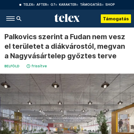
TELEX
AFTER
G7
KARAKTER
TÁMOGATÁS
SHOP
Támogatás
Palkovics szerint a Fudan nem vesz
el területet a diákvárostól, megvan
a Nagyvásártelep győztes terve
frissítve
BELFÖLD