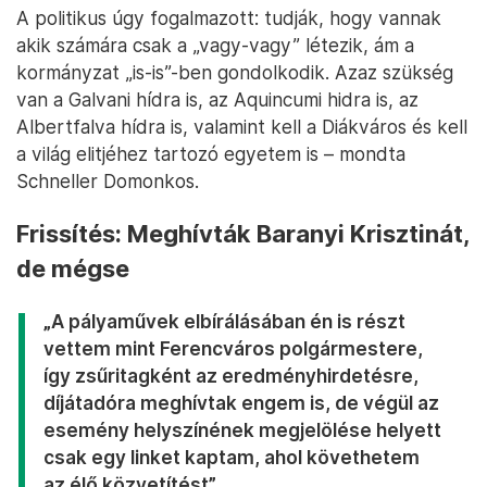
A politikus úgy fogalmazott: tudják, hogy vannak
akik számára csak a „vagy-vagy” létezik, ám a
kormányzat „is-is”-ben gondolkodik. Azaz szükség
van a Galvani hídra is, az Aquincumi hidra is, az
Albertfalva hídra is, valamint kell a Diákváros és kell
a világ elitjéhez tartozó egyetem is – mondta
Schneller Domonkos.
Frissítés: Meghívták Baranyi Krisztinát,
de mégse
„A pályaművek elbírálásában én is részt
vettem mint Ferencváros polgármestere,
így zsűritagként az eredményhirdetésre,
díjátadóra meghívtak engem is, de végül az
esemény helyszínének megjelölése helyett
csak egy linket kaptam, ahol követhetem
az élő közvetítést”