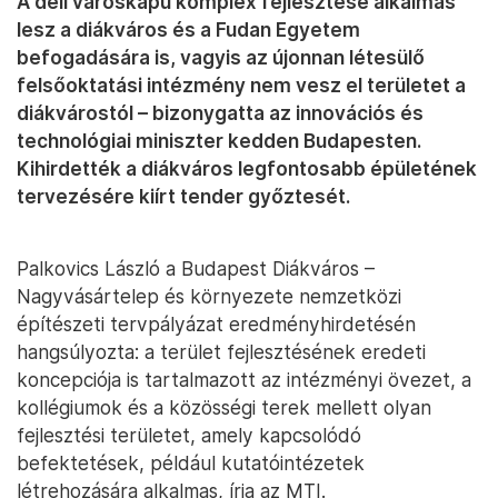
A déli városkapu komplex fejlesztése alkalmas
lesz a diákváros és a Fudan Egyetem
befogadására is, vagyis az újonnan létesülő
felsőoktatási intézmény nem vesz el területet a
diákvárostól – bizonygatta az innovációs és
technológiai miniszter kedden Budapesten.
Kihirdették a diákváros legfontosabb épületének
tervezésére kiírt tender győztesét.
Palkovics László a Budapest Diákváros –
Nagyvásártelep és környezete nemzetközi
építészeti tervpályázat eredményhirdetésén
hangsúlyozta: a terület fejlesztésének eredeti
koncepciója is tartalmazott az intézményi övezet, a
kollégiumok és a közösségi terek mellett olyan
fejlesztési területet, amely kapcsolódó
befektetések, például kutatóintézetek
létrehozására alkalmas, írja az MTI.