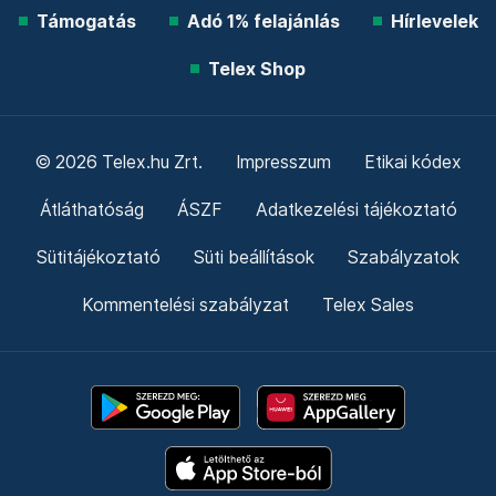
Támogatás
Adó 1% felajánlás
Hírlevelek
Telex Shop
© 2026 Telex.hu Zrt.
Impresszum
Etikai kódex
Átláthatóság
ÁSZF
Adatkezelési tájékoztató
Sütitájékoztató
Süti beállítások
Szabályzatok
Kommentelési szabályzat
Telex Sales