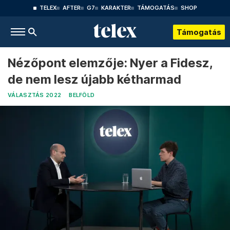
TELEX
AFTER
G7
KARAKTER
TÁMOGATÁS
SHOP
Támogatás
Nézőpont elemzője: Nyer a Fidesz,
de nem lesz újabb kétharmad
VÁLASZTÁS 2022
BELFÖLD