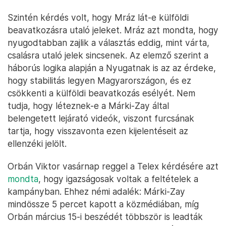
Szintén kérdés volt, hogy Mráz lát-e külföldi
beavatkozásra utaló jeleket. Mráz azt mondta, hogy
nyugodtabban zajlik a választás eddig, mint várta,
csalásra utaló jelek sincsenek. Az elemző szerint a
háborús logika alapján a Nyugatnak is az az érdeke,
hogy stabilitás legyen Magyarországon, és ez
csökkenti a külföldi beavatkozás esélyét. Nem
tudja, hogy léteznek-e a Márki-Zay által
belengetett lejárató videók, viszont furcsának
tartja, hogy visszavonta ezen kijelentéseit az
ellenzéki jelölt.
Orbán Viktor vasárnap reggel a Telex kérdésére azt
mondta
, hogy igazságosak voltak a feltételek a
kampányban. Ehhez némi adalék: Márki-Zay
mindössze 5 percet kapott a közmédiában, míg
Orbán március 15-i beszédét többször is leadták