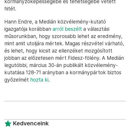
kormányzóképességébe és tehetségébe vetett
hitét.
Hann Endre, a Medián közvélemény-kutató
igazgatója korábban
arról beszélt
a választási
műsorunkban, hogy szorosabb lehet az eredmény,
mint amit utoljára mértek. Magas részvétel várható,
és lehet, hogy kicsit az ellenzéket mozgósított
jobban az előzetesen mért Fidesz-fölény. A Medián
legutóbbi, március 30-án publikált közvélemény-
kutatása 128-71 arányban a kormánypártok biztos
győzelmét
hozta ki
.
Kedvenceink