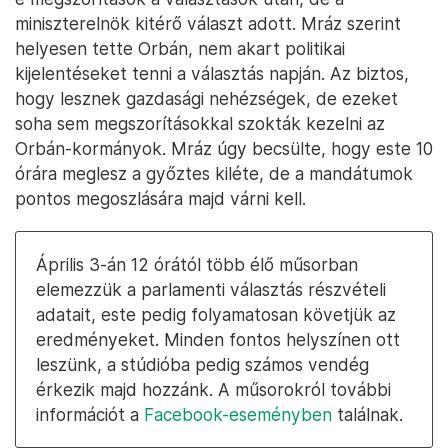
miniszterelnök kitérő választ adott. Mráz szerint
helyesen tette Orbán, nem akart politikai
kijelentéseket tenni a választás napján. Az biztos,
hogy lesznek gazdasági nehézségek, de ezeket
soha sem megszorításokkal szokták kezelni az
Orbán-kormányok. Mráz úgy becsülte, hogy este 10
órára meglesz a győztes kiléte, de a mandátumok
pontos megoszlására majd várni kell.
Április 3-án 12 órától több élő műsorban
elemezzük a parlamenti választás részvételi
adatait, este pedig folyamatosan követjük az
eredményeket. Minden fontos helyszínen ott
leszünk, a stúdióba pedig számos vendég
érkezik majd hozzánk. A műsorokról további
információt a
Facebook-eseményben
találnak.