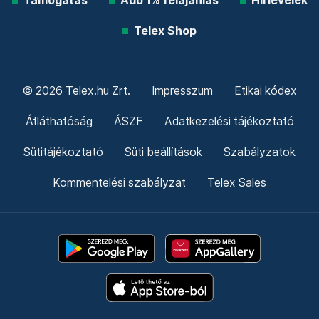
Támogatás
Adó 1% felajánlás
Hírlevelek
Telex Shop
© 2026 Telex.hu Zrt.
Impresszum
Etikai kódex
Átláthatóság
ÁSZF
Adatkezelési tájékoztató
Sütitájékoztató
Süti beállítások
Szabályzatok
Kommentelési szabályzat
Telex Sales