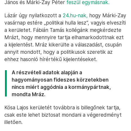
János és Márki-Zay Péter
feszül egymásnak.
Lázár úgy nyilatkozott a
24.hu-nak,
hogy Márki-Zay
vasárnap estére „politikai hulla lesz”, vagyis elveszíti
a kerületet. Fábián Tamás kollégánk megkérdezte
Mrázt, hogy mennyire tartja elhamarkodottnak ezt
a kijelentést. Mráz kikerülte a válaszadást, csupán
annyit mondott, hogy a politikusok szeretik az
ehhez hasonló hírértékű kijelentéseket.
A részvételi adatok alapján a
hagyományosan fideszes körzetekben
nincs miért aggódnia a kormánypártnak,
mondta Mráz.
Kósa Lajos kerületét továbbra is billegőnek tartja,
csak este lehet biztosat mondani a végeredményt
illetően.