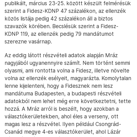
publikált, március 23-25. között készült felmérésük
szerint a Fidesz-KDNP 47 százalékon, az ellenzék
közös listája pedig 42 százalékon áll a biztos
szavazók körében. Becslésük szerint a Fidesz-
KDNP 119, az ellenzék pedig 79 mandátumot
szerezne vasárnap.
Az eddig látott részvételi adatok alapján Mráz
nagyjából ugyanennyire számít. Nem történt semmi
olyasmi, ami rontotta volna a Fidesz, illetve növelte
volna az ellenzék esélyeit, magyarázta. Komolytalan
lenne kijelenteni, hogy a Fidesznek nem lesz
mandátuma Budapesten, a budapesti részvételi
adatokból nem lehet még erre következtetni, tette
hozzá. A Mráz arról is beszélt, hogy azokban a
választókerületekben, ahol éles a verseny, ott
magas lesz a részvétel. Ilyen például Csongrád-
Csanád megye 4-es választókerület, ahol Lázár