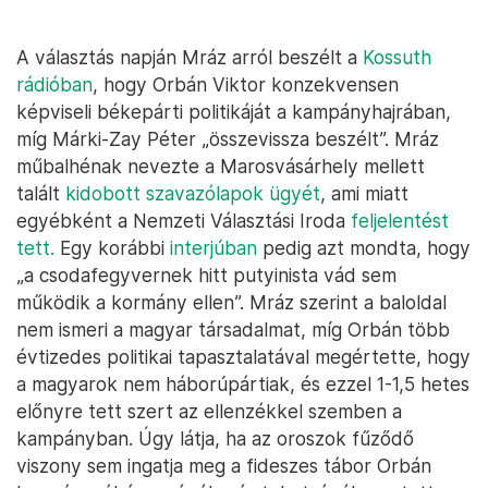
A választás napján Mráz arról beszélt a
Kossuth
rádióban
, hogy Orbán Viktor konzekvensen
képviseli békepárti politikáját a kampányhajrában,
míg Márki-Zay Péter „összevissza beszélt”. Mráz
műbalhénak nevezte a Marosvásárhely mellett
talált
kidobott szavazólapok ügyét
, ami miatt
egyébként a Nemzeti Választási Iroda
feljelentést
tett.
Egy korábbi
interjúban
pedig azt mondta, hogy
„a csodafegyvernek hitt putyinista vád sem
működik a kormány ellen”. Mráz szerint a baloldal
nem ismeri a magyar társadalmat, míg Orbán több
évtizedes politikai tapasztalatával megértette, hogy
a magyarok nem háborúpártiak, és ezzel 1-1,5 hetes
előnyre tett szert az ellenzékkel szemben a
kampányban. Úgy látja, ha az oroszok fűződő
viszony sem ingatja meg a fideszes tábor Orbán