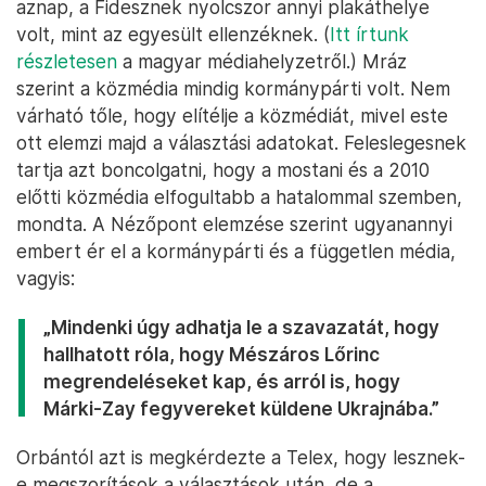
aznap, a Fidesznek nyolcszor annyi plakáthelye
volt, mint az egyesült ellenzéknek. (
Itt írtunk
részletesen
a magyar médiahelyzetről.) Mráz
szerint a közmédia mindig kormánypárti volt. Nem
várható tőle, hogy elítélje a közmédiát, mivel este
ott elemzi majd a választási adatokat. Feleslegesnek
tartja azt boncolgatni, hogy a mostani és a 2010
előtti közmédia elfogultabb a hatalommal szemben,
mondta. A Nézőpont elemzése szerint ugyanannyi
embert ér el a kormánypárti és a független média,
vagyis:
„Mindenki úgy adhatja le a szavazatát, hogy
hallhatott róla, hogy Mészáros Lőrinc
megrendeléseket kap, és arról is, hogy
Márki-Zay fegyvereket küldene Ukrajnába.”
Orbántól azt is megkérdezte a Telex, hogy lesznek-
e megszorítások a választások után, de a