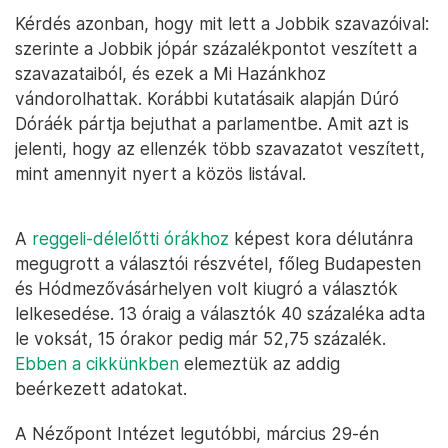
Kérdés azonban, hogy mit lett a Jobbik szavazóival:
szerinte a Jobbik jópár százalékpontot veszített a
szavazataiból, és ezek a Mi Hazánkhoz
vándorolhattak. Korábbi kutatásaik alapján Dúró
Dóráék pártja bejuthat a parlamentbe. Amit azt is
jelenti, hogy az ellenzék több szavazatot veszített,
mint amennyit nyert a közös listával.
A
reggeli-délelőtti órákhoz
képest kora délutánra
megugrott a választói részvétel, főleg Budapesten
és Hódmezővásárhelyen volt kiugró a választók
lelkesedése. 13 óraig a választók 40 százaléka adta
le voksát, 15 órakor pedig már 52,75 százalék.
Ebben a cikkünkben
elemeztük az addig
beérkezett adatokat.
A Nézőpont Intézet legutóbbi, március 29-én