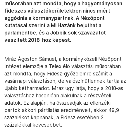
műsorában azt mondta, hogy a hagyományosan
fideszes választókerületekben nincs miért
aggódnia a kormánypártnak. A Nézőpont
kutatásai szerint a Mi Hazánk bejuthat a
parlamentbe, és a Jobbik sok szavazatot
veszített 2018-hoz képest.
Mráz Ágoston Sámuel, a kormányközeli Nézőpont
Intézet elemzője a Telex élő választási műsorában
azt mondta, hogy Fidesz-győzelemre számít a
vasárnapi választáson, de valószínűtlennek tartja az
újabb kétharmadot. Mráz úgy látja, hogy a 2018-as
választáshoz hasonlóan alakulnak a részvételi
adatok. Ez alapján, ha összeadják az ellenzéki
pártok akkori pártlistás eredményeit, akkor 49,9
százalékot kapnának, a Fidesz esetében 2
százalékkal kevesebbet.