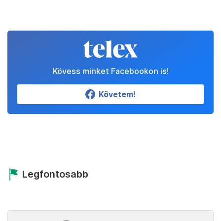
Kövess minket Facebookon is!
Követem!
Legfontosabb