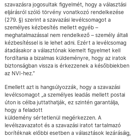
szavazásra jogosultak figyelmét, hogy a választási
eljárásról szóló törvény vonatkozó rendelkezése
(279. §) szerint a szavazási levélcsomagot a
személyes kézbesítés mellett egyéb –
meghatalmazással nem rendelkező – személy általi
kézbesítéssel is le lehet adni. Ezért a levélcsomag
átadásakor a választónak kiemelt figyelmet kell
fordítania a bizalmas küldeményre, hogy az iratok
biztonságban vissza is érkezzenek a későbbiekben
az NVI-hez.”
Emellett azt is hangsúlyozzák, hogy a szavazási
levélcsomagot „a személyes leadás mellett postai
úton is célba juttathatják, ez szintén garantálja,
hogy a feladott
küldemény sértetlenül megérkezzen. A
levélszavazatot és a szavazási iratot tartalmazó
borítéknak előbbi esetben a választások lezárásáig,