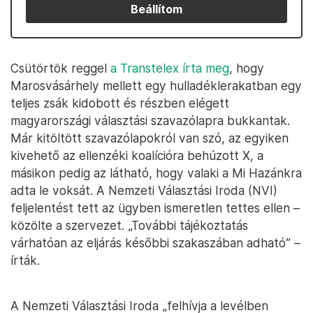
Beállítom
Csütörtök reggel
a Transtelex írta meg
, hogy
Marosvásárhely mellett egy hulladéklerakatban egy
teljes zsák kidobott és részben elégett
magyarországi választási szavazólapra bukkantak.
Már kitöltött szavazólapokról van szó, az egyiken
kivehető az ellenzéki koalícióra behúzott X, a
másikon pedig az látható, hogy valaki a Mi Hazánkra
adta le voksát. A Nemzeti Választási Iroda (NVI)
feljelentést tett az ügyben ismeretlen tettes ellen –
közölte a szervezet. „További tájékoztatás
várhatóan az eljárás későbbi szakaszában adható” –
írták.
A Nemzeti Választási Iroda „felhívja a levélben