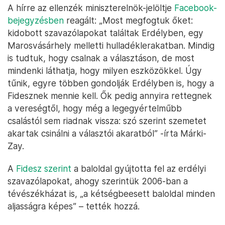
A hírre az ellenzék miniszterelnök-jelöltje
Facebook-
bejegyzésben
reagált: „Most megfogtuk őket:
kidobott szavazólapokat találtak Erdélyben, egy
Marosvásárhely melletti hulladéklerakatban. Mindig
is tudtuk, hogy csalnak a választáson, de most
mindenki láthatja, hogy milyen eszközökkel. Úgy
tűnik, egyre többen gondolják Erdélyben is, hogy a
Fidesznek mennie kell. Ők pedig annyira rettegnek
a vereségtől, hogy még a legegyértelműbb
csalástól sem riadnak vissza: szó szerint szemetet
akartak csinálni a választói akaratból” -írta Márki-
Zay.
A
Fidesz szerint
a baloldal gyújtotta fel az erdélyi
szavazólapokat, ahogy szerintük 2006-ban a
tévészékházat is, „a kétségbeesett baloldal minden
aljasságra képes” – tették hozzá.