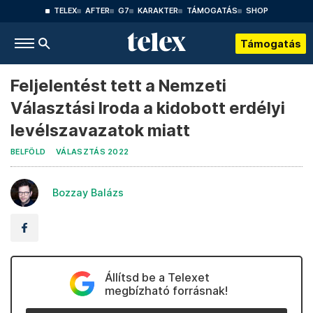
TELEX
AFTER
G7
KARAKTER
TÁMOGATÁS
SHOP
Támogatás
Feljelentést tett a Nemzeti
Választási Iroda a kidobott erdélyi
levélszavazatok miatt
BELFÖLD
VÁLASZTÁS 2022
Bozzay Balázs
Állítsd be a Telexet
megbízható forrásnak!