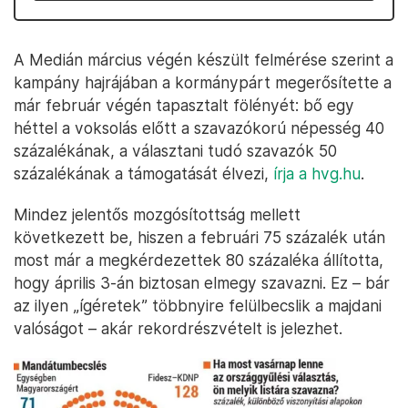
A Medián március végén készült felmérése szerint a
kampány hajrájában a kormánypárt megerősítette a
már február végén tapasztalt fölényét: bő egy
héttel a voksolás előtt a szavazókorú népesség 40
százalékának, a választani tudó szavazók 50
százalékának a támogatását élvezi,
írja a hvg.hu
.
Mindez jelentős mozgósítottság mellett
következett be, hiszen a februári 75 százalék után
most már a megkérdezettek 80 százaléka állította,
hogy április 3-án biztosan elmegy szavazni. Ez – bár
az ilyen „ígéretek” többnyire felülbecslik a majdani
valóságot – akár rekordrészvételt is jelezhet.