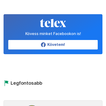
Kövess minket Facebookon is!
Követem!
Legfontosabb