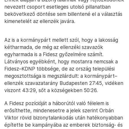
nevezett csoport esetleges utolsó pillanatban
bekövetkező döntése sem billentené el a választás
kimenetelét az ellenzék javára.
Az is a kormánypárt mellett szól, hogy a lakosság
kétharmada, de még az ellenzéki szavazók
egyharmada is a Fidesz győzelmére számít.
Látványos egyébként, hogy mostanra nemcsak a
Fidesz–KDNP többsége, de az ország települési
megosztottsága is megszilárdult: a kormánypárt–
ellenzék szavazatarány Budapesten 27:45, vidéken
viszont 43:29, sőt a községekben 50:26.
A Fidesz pozícióját a háborútól való félelem is
erősíthette, mindenesetre a jelek szerint Orbán
Viktor rövid bizonytalankodás után hatékonyabban
építette be kampányába az emberek biztonság- és