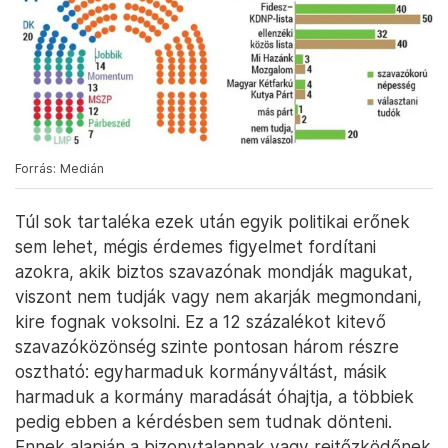
Forrás: Medián
Túl sok tartaléka ezek után egyik politikai erőnek
sem lehet, mégis érdemes figyelmet fordítani
azokra, akik biztos szavazónak mondják magukat,
viszont nem tudják vagy nem akarják megmondani,
kire fognak voksolni. Ez a 12 százalékot kitevő
szavazóközönség szinte pontosan három részre
osztható: egyharmaduk kormányváltást, másik
harmaduk a kormány maradását óhajtja, a többiek
pedig ebben a kérdésben sem tudnak dönteni.
Ennek alapján a bizonytalannak vagy rejtőzködőnek