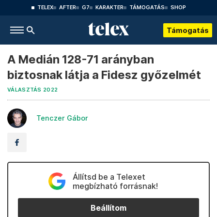
TELEX
AFTER
G7
KARAKTER
TÁMOGATÁS
SHOP
Támogatás
A Medián 128-71 arányban
biztosnak látja a Fidesz győzelmét
VÁLASZTÁS 2022
Tenczer Gábor
Állítsd be a Telexet
megbízható forrásnak!
Beállítom