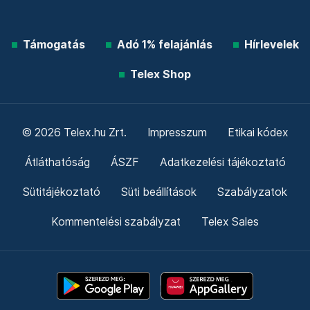
Támogatás
Adó 1% felajánlás
Hírlevelek
Telex Shop
© 2026 Telex.hu Zrt.
Impresszum
Etikai kódex
Átláthatóság
ÁSZF
Adatkezelési tájékoztató
Sütitájékoztató
Süti beállítások
Szabályzatok
Kommentelési szabályzat
Telex Sales