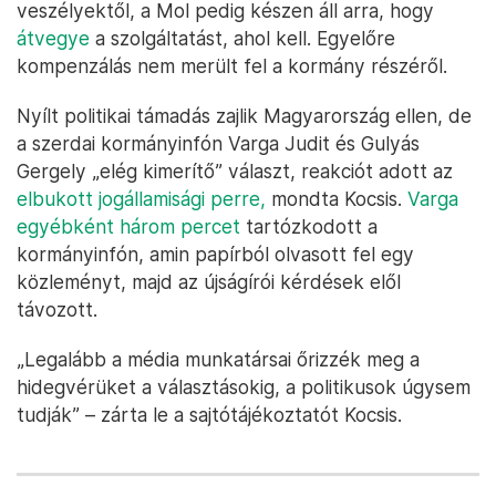
veszélyektől, a Mol pedig készen áll arra, hogy
átvegye
a szolgáltatást, ahol kell. Egyelőre
kompenzálás nem merült fel a kormány részéről.
Nyílt politikai támadás zajlik Magyarország ellen, de
a szerdai kormányinfón Varga Judit és Gulyás
Gergely „elég kimerítő” választ, reakciót adott az
elbukott jogállamisági perre,
mondta Kocsis.
Varga
egyébként három percet
tartózkodott a
kormányinfón, amin papírból olvasott fel egy
közleményt, majd az újságírói kérdések elől
távozott.
„Legalább a média munkatársai őrizzék meg a
hidegvérüket a választásokig, a politikusok úgysem
tudják” – zárta le a sajtótájékoztatót Kocsis.