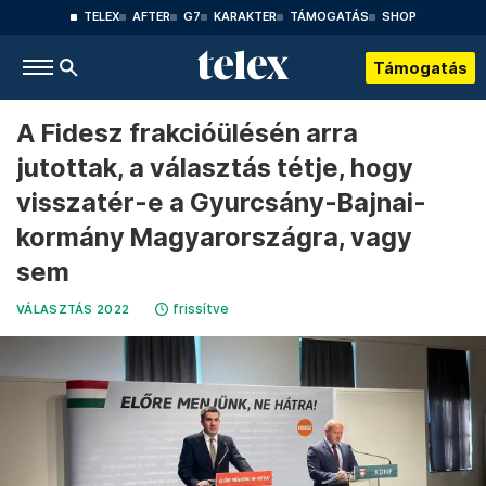
TELEX
AFTER
G7
KARAKTER
TÁMOGATÁS
SHOP
Támogatás
A Fidesz frakcióülésén arra
jutottak, a választás tétje, hogy
visszatér-e a Gyurcsány-Bajnai-
kormány Magyarországra, vagy
sem
frissítve
VÁLASZTÁS 2022