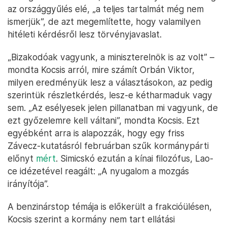
az országgyűlés elé, „a teljes tartalmát még nem
ismerjük”, de azt megemlítette, hogy valamilyen
hitéleti kérdésről lesz törvényjavaslat.
„Bizakodóak vagyunk, a miniszterelnök is az volt” –
mondta Kocsis arról, mire számít Orbán Viktor,
milyen eredményük lesz a választásokon, az pedig
szerintük részletkérdés, lesz-e kétharmaduk vagy
sem. „Az esélyesek jelen pillanatban mi vagyunk, de
ezt győzelemre kell váltani”, mondta Kocsis. Ezt
egyébként arra is alapozzák, hogy egy friss
Závecz-kutatásról februárban szűk kormánypárti
előnyt
mért
. Simicskó ezután a kínai filozófus, Lao-
ce idézetével reagált: „A nyugalom a mozgás
irányítója”.
A benzinárstop témája is előkerült a frakcióülésen,
Kocsis szerint a kormány nem tart ellátási