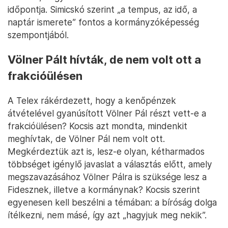
időpontja. Simicskó szerint „a tempus, az idő, a
naptár ismerete” fontos a kormányzóképesség
szempontjából.
Völner Pált hívták, de nem volt ott a
frakcióülésen
A Telex rákérdezett, hogy a kenőpénzek
átvételével gyanúsított Völner Pál részt vett-e a
frakcióülésen? Kocsis azt mondta, mindenkit
meghívtak, de Völner Pál nem volt ott.
Megkérdeztük azt is, lesz-e olyan, kétharmados
többséget igénylő javaslat a választás előtt, amely
megszavazásához Völner Pálra is szüksége lesz a
Fidesznek, illetve a kormánynak? Kocsis szerint
egyenesen kell beszélni a témában: a bíróság dolga
ítélkezni, nem másé, így azt „hagyjuk meg nekik”.