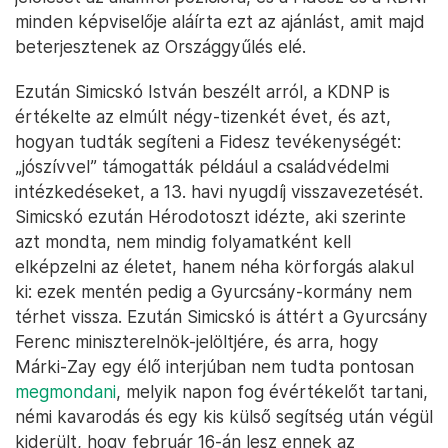
minden képviselője aláírta ezt az ajánlást, amit majd
beterjesztenek az Országgyűlés elé.
Ezután Simicskó István beszélt arról, a KDNP is
értékelte az elmúlt négy-tizenkét évet, és azt,
hogyan tudták segíteni a Fidesz tevékenységét:
„jószívvel” támogatták például a családvédelmi
intézkedéseket, a 13. havi nyugdíj visszavezetését.
Simicskó ezután Hérodotoszt idézte, aki szerinte
azt mondta, nem mindig folyamatként kell
elképzelni az életet, hanem néha körforgás alakul
ki: ezek mentén pedig a Gyurcsány-kormány nem
térhet vissza. Ezután Simicskó is áttért a Gyurcsány
Ferenc miniszterelnök-jelöltjére, és arra, hogy
Márki-Zay egy élő interjúban nem tudta pontosan
megmondani
, melyik napon fog évértékelőt tartani,
némi kavarodás és egy kis külső segítség után végül
kiderült, hogy február 16-án lesz ennek az