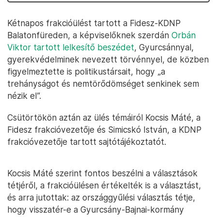
Kétnapos frakcióülést tartott a Fidesz-KDNP
Balatonfüreden, a képviselőknek szerdán
Orbán
Viktor tartott lelkesítő beszédet
, Gyurcsánnyal,
gyerekvédelminek nevezett törvénnyel, de közben
figyelmeztette is politikustársait, hogy „a
trehányságot és nemtörődömséget senkinek sem
nézik el”.
Csütörtökön aztán az ülés témáiról Kocsis Máté, a
Fidesz frakcióvezetője és Simicskó István, a KDNP
frakcióvezetője tartott sajtótájékoztatót.
Kocsis Máté szerint fontos beszélni a választások
tétjéről, a frakcióülésen értékelték is a választást,
és arra jutottak: az országgyűlési választás tétje,
hogy visszatér-e a Gyurcsány-Bajnai-kormány