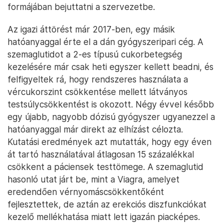
formájában bejuttatni a szervezetbe.
Az igazi áttörést már 2017-ben, egy másik
hatóanyaggal érte el a dán gyógyszeripari cég. A
szemaglutidot a 2-es típusú cukorbetegség
kezelésére már csak heti egyszer kellett beadni, és
felfigyeltek rá, hogy rendszeres használata a
vércukorszint csökkentése mellett látványos
testsúlycsökkentést is okozott. Négy évvel később
egy újabb, nagyobb dózisú gyógyszer ugyanezzel a
hatóanyaggal már direkt az elhízást célozta.
Kutatási eredmények azt mutatták, hogy egy éven
át tartó használatával átlagosan 15 százalékkal
csökkent a páciensek testtömege. A szemaglutid
hasonló utat járt be, mint a Viagra, amelyet
eredendően vérnyomáscsökkentőként
fejlesztettek, de aztán az erekciós diszfunkciókat
kezelő mellékhatása miatt lett igazán piacképes.