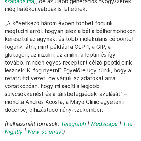
szabadalma
), de az újabb generációs gyógyszerek
még hatékonyabbak is lehetnek.
„A következő három évben többet fogunk
megtudni arról, hogyan jelez a bél a bélhormonokon
keresztül az agynak, és több molekuláris célpontot
fogunk látni, mint például a GLP-1, a GIP, a
glükagon, az inzulin, az amilin, a leptin és így
tovább, minden egyes receptort célzó peptidjeink
lesznek. Ki fog nyerni? Egyelőre úgy tűnik, hogy a
retatrutid vezet, de várjuk az adatokat arra
vonatkozóan, hogy mi segíti a legjobb
súlycsökkenést és a társbetegségek javulását” –
mondta Andres Acosta, a Mayo Clinic egyetemi
docense, elhízástudományi szakember.
(Felhasznált források:
Telegraph
|
Medscape
|
The
Nightly
|
New Scientist
)