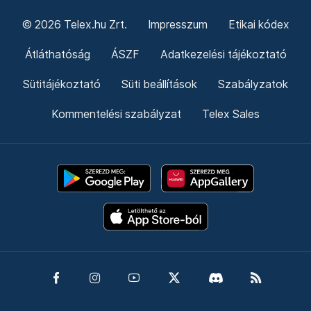
© 2026 Telex.hu Zrt.
Impresszum
Etikai kódex
Átláthatóság
ÁSZF
Adatkezelési tájékoztató
Sütitájékoztató
Süti beállítások
Szabályzatok
Kommentelési szabályzat
Telex Sales