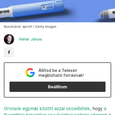
Illusztráció: aprott / Getty Images
Fehér János
Állítsd be a Telexet
megbízható forrásnak!
Beállítom
Orvosok egymás között azzal viccelődtek
, hogy
a
fluoridhoz hasonlóan az ivóvízhez kellene adagolni
a