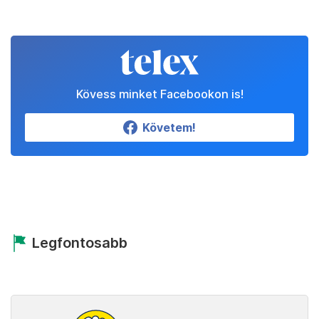
Kövess minket Facebookon is!
Követem!
Legfontosabb