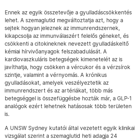
Ennek az egyik összetevője a gyulladáscsökkentés
lehet. A szemaglutid megváltoztatja azt, hogy a
sejtek hogyan jeleznek az immunrendszernek,
kikapcsolja az immunválaszért felelős géneket, és
csökkenti a citokineknek nevezett gyulladáskeltő
kémiai hírvivőanyagok felszabadulását. A
kardiovaszkuláris betegségek kimenetelét az is
javíthatja, hogy csökken a vércukor és a vérzsírok
szintje, valamint a vérnyomás. A krónikus
gyulladásokat, amelyek veszélyeztetik az
immunrendszert és az artériákat, több más
betegséggel is összefüggésbe hozták már, a GLP-1
analógok ezért lehetnek hatásosak több területen
is.
A UNSW Sydney kutatói által vezetett egyik klinikai
vizsgálat szerint a szemaglutid heti adagja 24