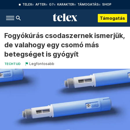
TELEX
AFTER
G7
KARAKTER
TÁMOGATÁS
SHOP
Támogatás
Fogyókúrás csodaszernek ismerjük,
de valahogy egy csomó más
betegséget is gyógyít
Legfontosabb
TECHTUD