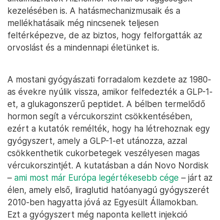
kezelésében is. A hatásmechanizmusaik és a
mellékhatásaik még nincsenek teljesen
feltérképezve, de az biztos, hogy felforgatták az
orvoslást és a mindennapi életünket is.
A mostani gyógyászati forradalom kezdete az 1980-
as évekre nyúlik vissza, amikor felfedezték a GLP-1-
et, a glukagonszerű peptidet. A bélben termelődő
hormon segít a vércukorszint csökkentésében,
ezért a kutatók remélték, hogy ha létrehoznak egy
gyógyszert, amely a GLP-1-et utánozza, azzal
csökkenthetik cukorbetegek veszélyesen magas
vércukorszintjét. A kutatásban a dán Novo Nordisk
–
ami most már Európa legértékesebb cége
– járt az
élen, amely első, liraglutid hatóanyagú gyógyszerét
2010-ben hagyatta jóvá az Egyesült Államokban.
Ezt a gyógyszert még naponta kellett injekció