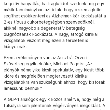
kognitív hanyatlás, ha liraglutidot szednek, míg egy
másik tanulmányban azt írták, hogy a szemaglutid
segíthet csökkenteni az Alzheimer-kór kockázatát a
2-es típusú cukorbetegségben szenvedőknél,
akiknél nagyobb a degeneratív betegség
diagnózisának kockázata. A nagy, átfogó klinikai
vizsgálatok viszont még ezen a területen is
hiányoznak.
Ezen a véleményen van az Ausztrál Orvosi
Szövetség egyik elnöke, Michael Page is: „Az
előnyök némelyike kicsit spekulatív, egy kicsit több
időre és megfelelően megtervezett klinikai
vizsgálatokra van szükségünk ahhoz, hogy biztosak
lehessünk bennük.”
A GLP-1 analógok egyik közös ismérve, hogy még a
túlsúlyra sem jelentenek végérvényes megoldást. A