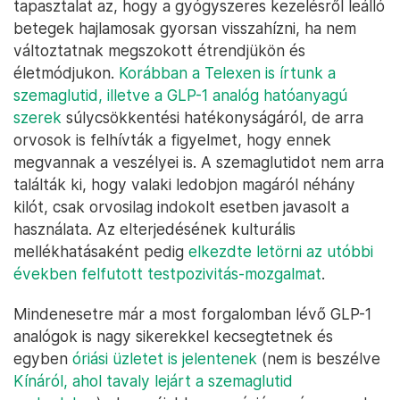
tapasztalat az, hogy a gyógyszeres kezelésről leálló
betegek hajlamosak gyorsan visszahízni, ha nem
változtatnak megszokott étrendjükön és
életmódjukon.
Korábban a Telexen is írtunk a
szemaglutid, illetve a GLP-1 analóg hatóanyagú
szerek
súlycsökkentési hatékonyságáról, de arra
orvosok is felhívták a figyelmet, hogy ennek
megvannak a veszélyei is. A szemaglutidot nem arra
találták ki, hogy valaki ledobjon magáról néhány
kilót, csak orvosilag indokolt esetben javasolt a
használata. Az elterjedésének kulturális
mellékhatásaként pedig
elkezdte letörni az utóbbi
években felfutott testpozivitás-mozgalmat
.
Mindenesetre már a most forgalomban lévő GLP-1
analógok is nagy sikerekkel kecsegtetnek és
egyben
óriási üzletet is jelentenek
(nem is beszélve
Kínáról, ahol tavaly lejárt a szemaglutid