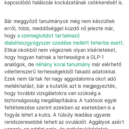
kapcsolódó halálozás kockázatának csökkenését is.
Bár meggyőző tanulmányok még nem készültek
erről, több, meddőséggel küzdő nő jelezte már,
hogy
a szemaglutidot tartalmazó
diabéteszgyógyszer szedése mellett teherbe esett
.
Etikai okokból nem végeznek olyan kísérleteket,
hogy hogyan hatnak a terhességre a GLP-1
analógok, de
néhány korai tanulmány
már elérhető
véletlenszerű terhességekből fakadó adatokkal.
Ezek nem tártak fel nagy aggodalomra okot adó
mellékhatást, bár a kutatók azt is megjegyezték,
hogy további vizsgálatokra van szükség a
biztonságosság megállapítására. A tudósok egyik
feltételezése szerint ezekben az esetekben is a
fogyás lehet a kulcs. A túlsúly leadása ugyanis
rendszeresebbé teheti az ovulációt. Aggályok azért