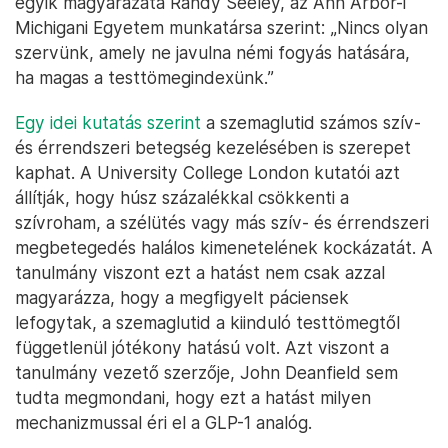
egyik magyarázata Randy Seeley, az Ann Arbor-i
Michigani Egyetem munkatársa szerint: „Nincs olyan
szervünk, amely ne javulna némi fogyás hatására,
ha magas a testtömegindexünk.”
Egy idei kutatás szerint
a szemaglutid számos szív-
és érrendszeri betegség kezelésében is szerepet
kaphat. A University College London kutatói azt
állítják, hogy húsz százalékkal csökkenti a
szívroham, a szélütés vagy más szív- és érrendszeri
megbetegedés halálos kimenetelének kockázatát. A
tanulmány viszont ezt a hatást nem csak azzal
magyarázza, hogy a megfigyelt páciensek
lefogytak, a szemaglutid a kiinduló testtömegtől
függetlenül jótékony hatású volt. Azt viszont a
tanulmány vezető szerzője, John Deanfield sem
tudta megmondani, hogy ezt a hatást milyen
mechanizmussal éri el a GLP-1 analóg.