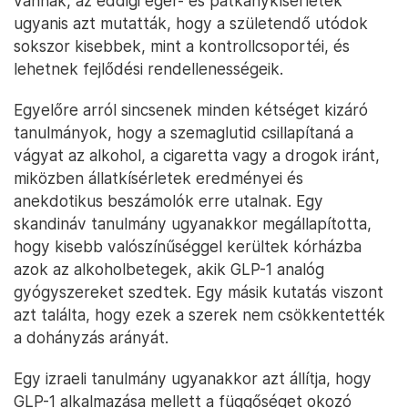
vannak, az eddigi egér- és patkánykísérletek
ugyanis azt mutatták, hogy a születendő utódok
sokszor kisebbek, mint a kontrollcsoportéi, és
lehetnek fejlődési rendellenességeik.
Egyelőre arról sincsenek minden kétséget kizáró
tanulmányok, hogy a szemaglutid csillapítaná a
vágyat az alkohol, a cigaretta vagy a drogok iránt,
miközben állatkísérletek eredményei és
anekdotikus beszámolók erre utalnak. Egy
skandináv tanulmány ugyanakkor megállapította,
hogy kisebb valószínűséggel kerültek kórházba
azok az alkoholbetegek, akik GLP-1 analóg
gyógyszereket szedtek. Egy másik kutatás viszont
azt találta, hogy ezek a szerek nem csökkentették
a dohányzás arányát.
Egy izraeli tanulmány ugyanakkor azt állítja, hogy
GLP-1 alkalmazása mellett a függőséget okozó