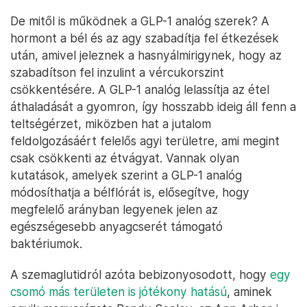
De mitől is működnek a GLP-1 analóg szerek? A
hormont a bél és az agy szabadítja fel étkezések
után, amivel jeleznek a hasnyálmirigynek, hogy az
szabadítson fel inzulint a vércukorszint
csökkentésére. A GLP-1 analóg lelassítja az étel
áthaladását a gyomron, így hosszabb ideig áll fenn a
teltségérzet, miközben hat a jutalom
feldolgozásáért felelős agyi területre, ami megint
csak csökkenti az étvágyat. Vannak olyan
kutatások, amelyek szerint a GLP-1 analóg
módosíthatja a bélflórát is, elősegítve, hogy
megfelelő arányban legyenek jelen az
egészségesebb anyagcserét támogató
baktériumok.
A szemaglutidról azóta bebizonyosodott, hogy
egy
csomó más területen is jótékony hatású
, aminek