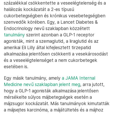
százalékkal csökkentette a veseelégtelenség és a
halálozás kockázatát a 2-es típusú
cukorbetegségben és krónikus vesebetegségben
szenvedők körében. Egy, a Lancet Diabetes &
Endocrinology nevű szaklapban közzétett
tanulmány
szerint azonban a GLP-1 receptor
agonisták, mint a szemaglutid, a liraglutid és az
amerikai Eli Lilly által kifejlesztett tirzepatid
alkalmazása jelentősen csökkenti a vesekárosodást
és a veseelégtelenséget a nem cukorbetegek
esetében is.
Egy másik tanulmány, amely
a JAMA Internal
Medicine nevű szaklapban jelent meg
, arra jutott,
hogy a GLP-1 agonisták alkalmazása jelentősen
mérsékelte súlyos májbetegségek esetén a
májzsugor kockázatát. Más tanulmányok kimutatták
a májsejtes karcinóma, a májátültetés és a májhoz