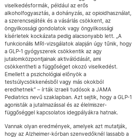
viselkedésformák, például az erős
alkoholfogyasztás, a dohányzás, az opioidhasználat,
a szerencsejáték és a vásárlás csökkent, az
öngyilkossági gondolatok vagy öngyilkossági
kísérletek kockázata pedig alacsonyabb lett. „A
funkcionális MRI-vizsgálatok alapján úgy tűnik, hogy
a GLP-1 gyógyszerek csökkentik az agy
jutalomközpontjainak aktiválódását, ami
csökkentheti a függőséget okozó viselkedést.
Emellett a pszichológiai előnyök a
testsúlycsökkenésből vagy más okokból
eredhetnek” – írták izraeli tudósok a JAMA
Pediatrics nevű szaklapban. Azt sejtik, hogy a GLP-1
agonisták a jutalmazással és az élelmiszer-
függőséggel kapcsolatos idegpályákra hatnak.
Vannak olyan eredmények, amelyek azt mutatják,
hogy az Alzheimer-kórban szenvedőknél lassabb a