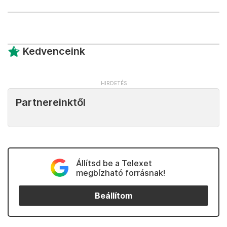
Kedvenceink
Partnereinktől
Állítsd be a Telexet
megbízható forrásnak!
Beállítom