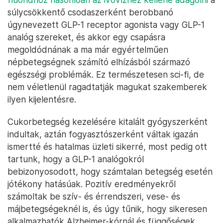
súlycsökkentő csodaszerként berobbanó
úgynevezett GLP-1 receptor agonista vagy GLP-1
analóg szereket, és akkor egy csapásra
megoldódnának a ma már egyértelműen
népbetegségnek számító elhízásból származó
egészségi problémák. Ez természetesen sci-fi, de
nem véletlenül ragadtatják magukat szakemberek
ilyen kijelentésre.
Cukorbetegség kezelésére kitalált gyógyszerként
indultak, aztán fogyasztószerként váltak igazán
ismertté és hatalmas üzleti sikerré, most pedig ott
tartunk, hogy a GLP-1 analógokról
bebizonyosodott, hogy számtalan betegség esetén
jótékony hatásúak. Pozitív eredményekről
számoltak be szív- és érrendszeri, vese- és
májbetegségeknél is, és úgy tűnik, hogy sikeresen
alkalmazhatók Alzheimer-kórnál és függőségek