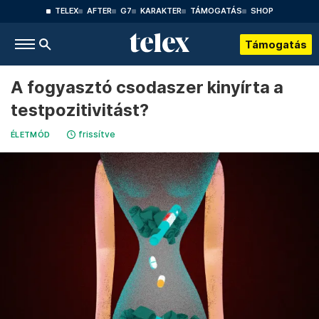
TELEX
AFTER
G7
KARAKTER
TÁMOGATÁS
SHOP
Támogatás
A fogyasztó csodaszer kinyírta a
testpozitivitást?
frissítve
ÉLETMÓD