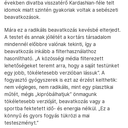
években divatba visszatérő Kardashian-féle telt
idomok miatt szintén gyakoriak voltak a sebészeti
beavatkozások.
Mára ez a radikális beavatkozás kevésbé elterjedt.
A testet és annak jóllétét a kortárs társadalom
mindennél előbbre valónak tekinti, így a
beavatkozás inkább a filterhasználathoz
hasonlítható. „A közösségi média filterezett
lehetőségeket teremt arra, hogy a saját testünket
egy jobb, tökéletesebb verzióban lássuk”. A
fogyasztó gyógyszerek is ezt az érzést kelthetik:
nem végleges, nem radikális, mint egy plasztikai
műtét, mégis „kipróbálhatjuk” önmagunk
tökéletesebb verzióját, beavatkozás vagy a
sportba fektetett idő- és energia nélkül. „Ez a
könnyű és gyors fogyás tükrözi a mai
testeszményt.”