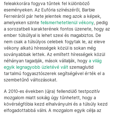
feleakkorára fogyva tűntek fel különböző
eseményeken. Az Eufória színészéről, Barbie
Ferreiráról pár hete jelentek meg azok a képek,
amelyeken szinte
felismerhetetlenül vékony
, pedig
a sorozatbeli karakterének fontos üzenete, hogy az
ember túlsúllyal is lehet szexi és magabiztos. De
nem csak a túlsúlyos celebek fogytak le, az eleve
vékony alkatú hírességek közül is sokan még
soványabbak lettek. Az említett hírességek közül
néhányan tagadják, mások vállalják, hogy
a világ
egyik legnagyobb üzletévé vált
szemaglutid
tartalmú fogyasztószerek segítségével érték el a
szembetűnő változásokat.
A 2010-es években (újra) fellendülő testpozitív
mozgalom miatt sokáig úgy tűnhetett, hogy a
kövérségfóbia kezd elhalványulni és a túlsúly kezd
elfogadottabbá válni. A mozgalom egyik célja az