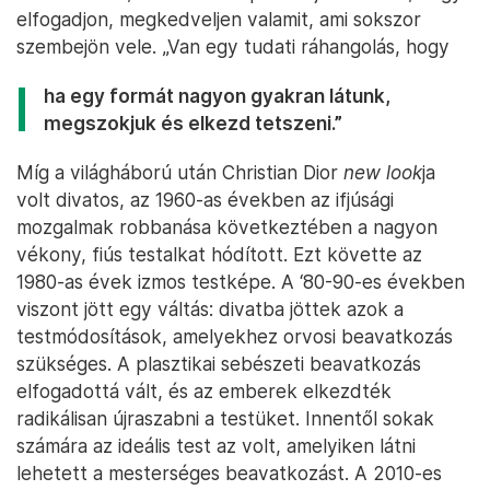
elfogadjon, megkedveljen valamit, ami sokszor
szembejön vele. „Van egy tudati ráhangolás, hogy
ha egy formát nagyon gyakran látunk,
megszokjuk és elkezd tetszeni.”
Míg a világháború után Christian Dior
new look
ja
volt divatos, az 1960-as években az ifjúsági
mozgalmak robbanása következtében a nagyon
vékony, fiús testalkat hódított. Ezt követte az
1980-as évek izmos testképe. A ‘80-90-es években
viszont jött egy váltás: divatba jöttek azok a
testmódosítások, amelyekhez orvosi beavatkozás
szükséges. A plasztikai sebészeti beavatkozás
elfogadottá vált, és az emberek elkezdték
radikálisan újraszabni a testüket. Innentől sokak
számára az ideális test az volt, amelyiken látni
lehetett a mesterséges beavatkozást. A 2010-es