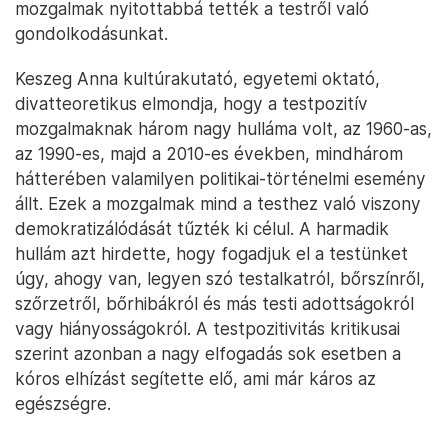
mozgalmak nyitottabbá tették a testről való
gondolkodásunkat.
Keszeg Anna kultúrakutató, egyetemi oktató,
divatteoretikus elmondja, hogy a testpozitív
mozgalmaknak három nagy hulláma volt, az 1960-as,
az 1990-es, majd a 2010-es években, mindhárom
hátterében valamilyen politikai-történelmi esemény
állt. Ezek a mozgalmak mind a testhez való viszony
demokratizálódását tűzték ki célul. A harmadik
hullám azt hirdette, hogy fogadjuk el a testünket
úgy, ahogy van, legyen szó testalkatról, bőrszínről,
szőrzetről, bőrhibákról és más testi adottságokról
vagy hiányosságokról. A testpozitivitás kritikusai
szerint azonban a nagy elfogadás sok esetben a
kóros elhízást segítette elő, ami már káros az
egészségre.