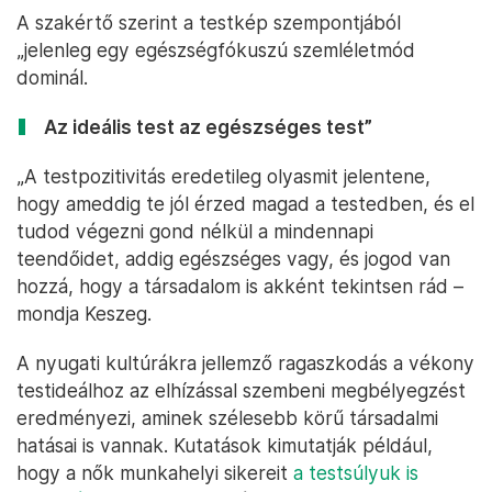
A szakértő szerint a testkép szempontjából
„jelenleg egy egészségfókuszú szemléletmód
dominál.
Az ideális test az egészséges test”
„A testpozitivitás eredetileg olyasmit jelentene,
hogy ameddig te jól érzed magad a testedben, és el
tudod végezni gond nélkül a mindennapi
teendőidet, addig egészséges vagy, és jogod van
hozzá, hogy a társadalom is akként tekintsen rád –
mondja Keszeg.
A nyugati kultúrákra jellemző ragaszkodás a vékony
testideálhoz az elhízással szembeni megbélyegzést
eredményezi, aminek szélesebb körű társadalmi
hatásai is vannak. Kutatások kimutatják például,
hogy a nők munkahelyi sikereit
a testsúlyuk is