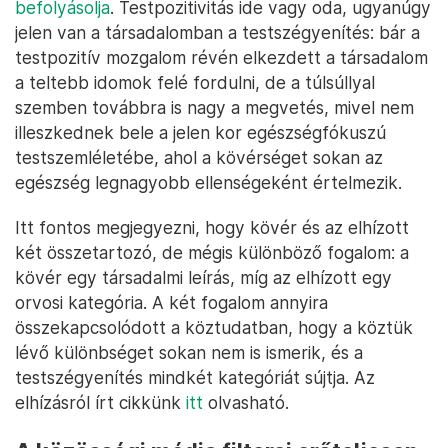
befolyásolja
. Testpozitivitás ide vagy oda, ugyanúgy
jelen van a társadalomban a testszégyenítés: bár a
testpozitív mozgalom révén elkezdett a társadalom
a teltebb idomok felé fordulni, de a túlsúllyal
szemben továbbra is nagy a megvetés, mivel nem
illeszkednek bele a jelen kor egészségfókuszú
testszemléletébe, ahol a kövérséget sokan az
egészség legnagyobb ellenségeként értelmezik.
Itt fontos megjegyezni, hogy kövér és az elhízott
két összetartozó, de mégis különböző fogalom: a
kövér egy társadalmi leírás, míg az elhízott egy
orvosi kategória. A két fogalom annyira
összekapcsolódott a köztudatban, hogy a köztük
lévő különbséget sokan nem is ismerik, és a
testszégyenítés mindkét kategóriát sújtja. Az
elhízásról írt cikkünk
itt
olvasható.