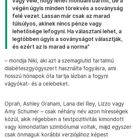
vagy vele, hogy lehet mondani bármit, de a
végén úgyis minden törekvés a soványság
felé vezet. Lassan már csak az marad
túlsúlyos, akinek nincs pénze vagy
lehetősége lefogyni. Ha választani lehet, a
legtöbben úgyis a soványságot választják,
és ezért az is marad a norma”
– mondja Niki, aki azt a szemaglutid tartalmú
diabéteszgyógyszert használta fogyásra, ami
hosszú hónapok óta tartja lázban a fogyni
vágyókat- és a celebeket.
Oprah, Ashley Graham, Lana del Rey, Lizzo vagy
Amy Schumer – csak néhány név azon hírességek
közül, akik régebben a testpozitivitás kimondott
vagy kimondatlan szimbólumai voltak, majd egyszer
csak önmaguk korábbi verziójához képest