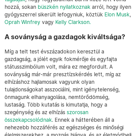
hozzá, sokan
büszkén nyilatkoznak
arról, hogy ilyen
gyógyszerrel sikerült lefogyniuk, köztük
Elon Musk
,
Oprah Winfrey
vagy
Kelly Clarkson.
A soványság a gazdagok kiváltsága?
Míg a telt test évszázadokon keresztül a
gazdagság, a jólét egyik fokmérője és egyfajta
státusszimbólum volt, mára ez megfordult. A
soványság már-már presztízskérdés lett, míg az
elhízáshoz hajlamosak vagyunk olyan
tulajdonságokat asszociálni, mint igénytelenség,
önmagunk elhanyagolása, nemtörődömség,
lustaság. Több kutatás is kimutatja, hogy a
szegénység és az elhízás
szorosan
összekapcsolódnak
. Ennek a hátterében áll a
nehezebb hozzáférés az egészséges és minőségi
élelmiszerekhez, a mozgás hiánya, és az életmódbeli