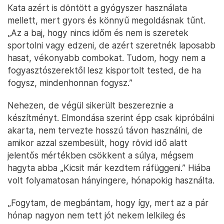
Kata azért is döntött a gyógyszer használata
mellett, mert gyors és könnyű megoldásnak tűnt.
„Az a baj, hogy nincs időm és nem is szeretek
sportolni vagy edzeni, de azért szeretnék laposabb
hasat, vékonyabb combokat. Tudom, hogy nem a
fogyasztószerektől lesz kisportolt tested, de ha
fogysz, mindenhonnan fogysz.”
Nehezen, de végül sikerült beszereznie a
készítményt. Elmondása szerint épp csak kipróbálni
akarta, nem tervezte hosszú távon használni, de
amikor azzal szembesült, hogy rövid idő alatt
jelentős mértékben csökkent a súlya, mégsem
hagyta abba „Kicsit már kezdtem ráfüggeni.” Hiába
volt folyamatosan hányingere, hónapokig használta.
„Fogytam, de megbántam, hogy így, mert az a pár
hónap nagyon nem tett jót nekem lelkileg és