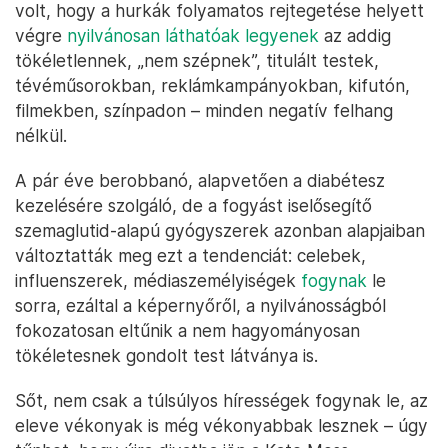
volt, hogy a hurkák folyamatos rejtegetése helyett
végre
nyilvánosan láthatóak legyenek
az addig
tökéletlennek, „nem szépnek”, titulált testek,
tévéműsorokban, reklámkampányokban, kifutón,
filmekben, színpadon – minden negatív felhang
nélkül.
A pár éve berobbanó, alapvetően a diabétesz
kezelésére szolgáló, de a fogyást is
elősegítő
szemaglutid-alapú gyógyszerek azonban alapjaiban
változtatták meg ezt a tendenciát: celebek,
influenszerek, médiaszemélyiségek
fogynak
le
sorra, ezáltal a képernyőről, a nyilvánosságból
fokozatosan eltűnik a nem hagyományosan
tökéletesnek gondolt test látványa is.
Sőt, nem csak a túlsúlyos hírességek fogynak le, az
eleve vékonyak is még vékonyabbak lesznek – úgy