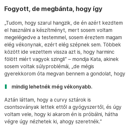
Fogyott, de megbánta, hogy így
„Tudom, hogy szarul hangzik, de én azért kezdtem
el használni a készítményt, mert sosem voltam
megelégedve a testemmel, sosem éreztem magam
elég vékonynak, ezért elég szépnek sem. Többek
között ide vezettem vissza azt is, hogy harminc
fölött miért vagyok szingli” – mondja Kata, akinek
sosem voltak súlyproblémái, „de mégis
gyerekkorom óta megvan bennem a gondolat, hogy
mindig lehetnék még vékonyabb.
Aztán láttam, hogy a curvy sztárok is
csontsoványak lettek ettől a gyógyszertől, és úgy
voltam vele, hogy ki akarom én is próbálni, hátha
végre úgy nézhetek ki, ahogy szeretnék.”