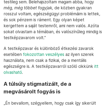
testileg sem. Belehajszoltam magam abba, hogy
még, még többet fogyjak,
de közben gyakran
rosszul voltam, egészségügyi problémáim is lettek,
és sok pénzem is ráment. Egy olyan képet
kergettem a saját testemről, ami nem valós. Azóta
sokat olvastam a témában, és valószínűleg mindig is
testképzavarom volt.”
A testképzavar és különböző étkezési zavarok
esetében
fokozottan veszélyes
az ilyen szerek
használata, nem csak a fizikai, de a mentális
egészségre is. A testképzavarról szóló cikkünk
itt
olvasható
.
A túlsúly stigmatizált, de a
megvásárolt fogyás is
„Én bevallom, szégyellem, hogy csak így sikerült