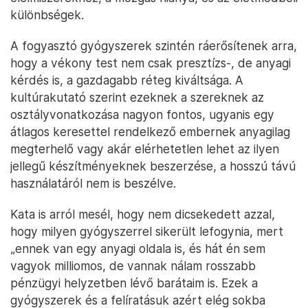
különbségek.
A fogyasztó gyógyszerek szintén ráerősítenek arra,
hogy a vékony test nem csak presztízs-, de anyagi
kérdés is, a gazdagabb réteg kiváltsága. A
kultúrakutató szerint ezeknek a szereknek az
osztályvonatkozása nagyon fontos, ugyanis egy
átlagos keresettel rendelkező embernek anyagilag
megterhelő vagy akár elérhetetlen lehet az ilyen
jellegű készítményeknek beszerzése, a hosszú távú
használatáról nem is beszélve.
Kata is arról mesél, hogy nem dicsekedett azzal,
hogy milyen gyógyszerrel sikerült lefogynia, mert
„ennek van egy anyagi oldala is, és hát én sem
vagyok milliomos, de vannak nálam rosszabb
pénzügyi helyzetben lévő barátaim is. Ezek a
gyógyszerek és a felíratásuk azért elég sokba