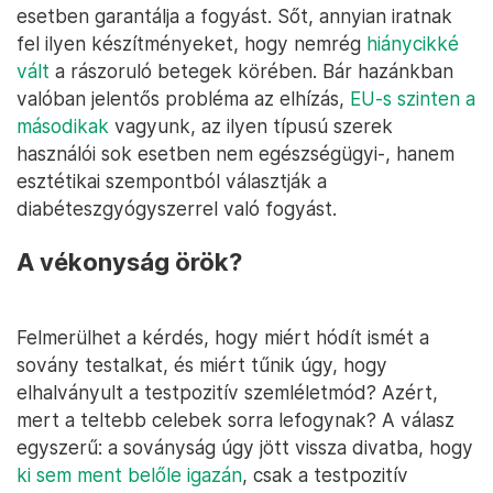
esetben garantálja a fogyást. Sőt, annyian iratnak
fel ilyen készítményeket, hogy nemrég
hiánycikké
vált
a rászoruló betegek körében. Bár hazánkban
valóban jelentős probléma az elhízás,
EU-s szinten a
másodikak
vagyunk, az ilyen típusú szerek
használói sok esetben nem egészségügyi-, hanem
esztétikai szempontból választják a
diabéteszgyógyszerrel való fogyást.
A vékonyság örök?
Felmerülhet a kérdés, hogy miért hódít ismét a
sovány testalkat, és miért tűnik úgy, hogy
elhalványult a testpozitív szemléletmód? Azért,
mert a teltebb celebek sorra lefogynak? A válasz
egyszerű: a soványság úgy jött vissza divatba, hogy
ki sem ment belőle igazán
, csak a testpozitív