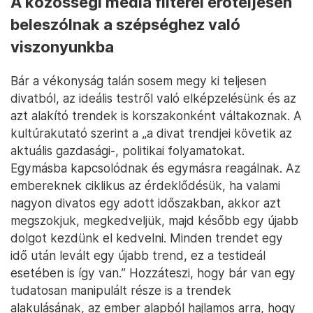
A közösségi média filterei erőteljesen
beleszólnak a szépséghez való
viszonyunkba
Bár a vékonyság talán sosem megy ki teljesen
divatból, az ideális testről való elképzelésünk és az
azt alakító trendek is korszakonként váltakoznak. A
kultúrakutató szerint a „a divat trendjei követik az
aktuális gazdasági-, politikai folyamatokat.
Egymásba kapcsolódnak és egymásra reagálnak. Az
embereknek ciklikus az érdeklődésük, ha valami
nagyon divatos egy adott időszakban, akkor azt
megszokjuk, megkedveljük, majd később egy újabb
dolgot kezdünk el kedvelni. Minden trendet egy
idő után levált egy újabb trend, ez a testideál
esetében is így van.” Hozzáteszi, hogy bár van egy
tudatosan manipulált része is a trendek
alakulásának, az ember alapból hajlamos arra, hogy