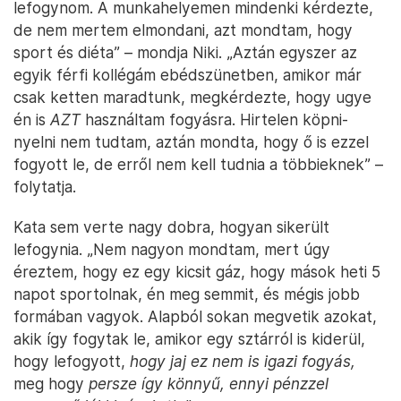
lefogynom. A munkahelyemen mindenki kérdezte,
de nem mertem elmondani, azt mondtam, hogy
sport és diéta” – mondja Niki. „Aztán egyszer az
egyik férfi kollégám ebédszünetben, amikor már
csak ketten maradtunk, megkérdezte, hogy ugye
én is
AZT
használtam fogyásra. Hirtelen köpni-
nyelni nem tudtam, aztán mondta, hogy ő is ezzel
fogyott le, de erről nem kell tudnia a többieknek” –
folytatja.
Kata sem verte nagy dobra, hogyan sikerült
lefogynia. „Nem nagyon mondtam, mert úgy
éreztem, hogy ez egy kicsit gáz, hogy mások heti 5
napot sportolnak, én meg semmit, és mégis jobb
formában vagyok. Alapból sokan megvetik azokat,
akik így fogytak le, amikor egy sztárról is kiderül,
hogy lefogyott,
hogy jaj ez nem is igazi fogyás,
meg hogy
persze így könnyű, ennyi pénzzel