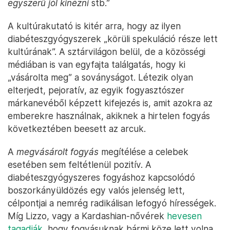
egyszerű jól kinézni
stb.”
A kultúrakutató is kitér arra, hogy az ilyen
diabéteszgyógyszerek „körüli spekuláció része lett
kultúrának”. A sztárvilágon belül, de a közösségi
médiában is van egyfajta találgatás, hogy ki
„vásárolta meg” a soványságot. Létezik olyan
elterjedt, pejoratív, az egyik fogyasztószer
márkanevéből képzett kifejezés is, amit azokra az
emberekre használnak, akiknek a hirtelen fogyás
következtében beesett az arcuk.
A
megvásárolt fogyás
megítélése a celebek
esetében sem feltétlenül pozitív. A
diabéteszgyógyszeres fogyáshoz kapcsolódó
boszorkányüldözés egy valós jelenség lett,
célpontjai a nemrég radikálisan lefogyó hírességek.
Míg Lizzo, vagy a Kardashian-nővérek
hevesen
tagadják
, hogy fogyásuknak bármi köze lett volna