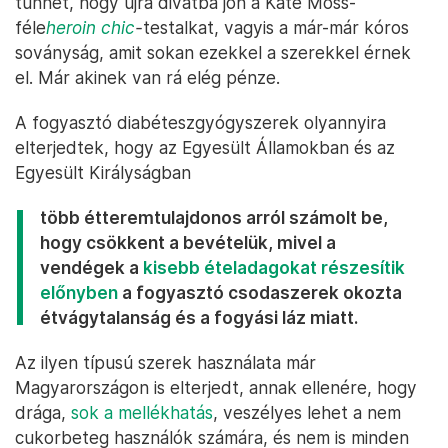
tűnhet, hogy újra divatba jön a Kate Moss-
féle
heroin chic
-
testalkat, vagyis a már-már kóros
soványság, amit sokan ezekkel a szerekkel érnek
el. Már akinek van rá elég pénze.
A fogyasztó diabéteszgyógyszerek olyannyira
elterjedtek, hogy az Egyesült Államokban és az
Egyesült Királyságban
több étteremtulajdonos arról számolt be,
hogy csökkent a bevételük, mivel a
vendégek a
kisebb ételadagokat részesítik
előnyben
a fogyasztó csodaszerek okozta
étvágytalanság és a fogyási láz miatt.
Az ilyen típusú szerek használata már
Magyarországon is elterjedt, annak ellenére, hogy
drága,
sok a mellékhatás
, veszélyes lehet a nem
cukorbeteg használók számára, és nem is minden