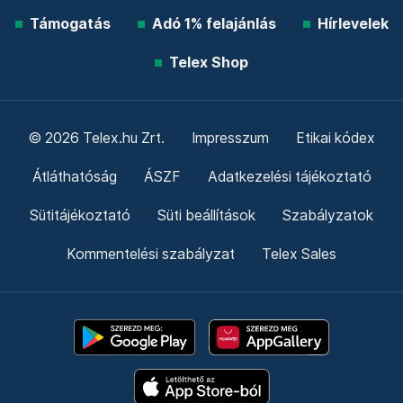
Támogatás
Adó 1% felajánlás
Hírlevelek
Telex Shop
© 2026 Telex.hu Zrt.
Impresszum
Etikai kódex
Átláthatóság
ÁSZF
Adatkezelési tájékoztató
Sütitájékoztató
Süti beállítások
Szabályzatok
Kommentelési szabályzat
Telex Sales