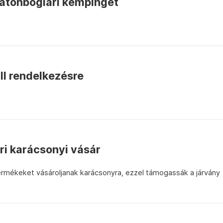
latonboglári kempinget
áll rendelkezésre
ri karácsonyi vásár
termékeket vásároljanak karácsonyra, ezzel támogassák a járvány