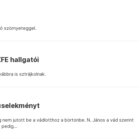
ó szörnyeteggel.
FE hallgatói
bbra is sztrájkolnak.
ncselekményt
ag nem jutott be a vádlotthoz a börtönbe. N. János a vád szerint
 pedig...