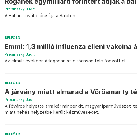
Rogánék egymilliárd forintért adják a ba
Presinszky Judit
A Bahart tovább árusítja a Balatont.
BELFÖLD
Emmi: 1,3 millió influenza elleni vakcina 
Presinszky Judit
Az elmúlt években átlagosan az oltóanyag fele fogyott el.
BELFÖLD
A járvány miatt elmarad a Vörösmarty té
Presinszky Judit
A főváros helyette arra kér mindenkit, magyar iparművészeti 
miatt nehéz helyzetbe került kézműveseket.
BELFÖLD