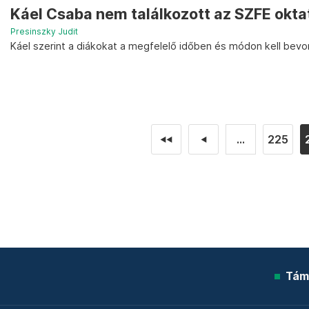
Káel Csaba nem találkozott az SZFE okta
Presinszky Judit
Káel szerint a diákokat a megfelelő időben és módon kell bev
...
225
◄◄
◄
Tám