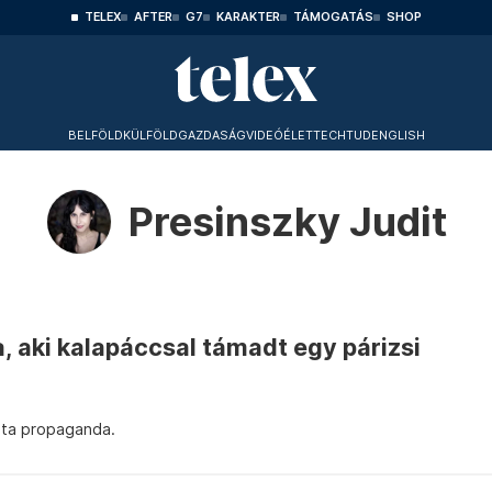
TELEX
AFTER
G7
KARAKTER
TÁMOGATÁS
SHOP
BELFÖLD
KÜLFÖLD
GAZDASÁG
VIDEÓ
ÉLET
TECHTUD
ENGLISH
Presinszky Judit
, aki kalapáccsal támadt egy párizsi
sta propaganda.