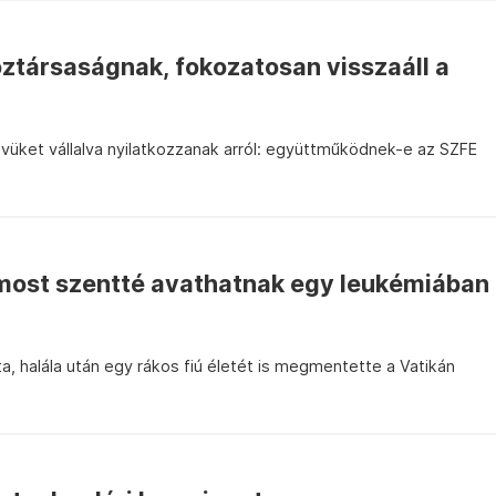
ztársaságnak, fokozatosan visszaáll a
üket vállalva nyilatkozzanak arról: együttműködnek-e az SZFE
, most szentté avathatnak egy leukémiában
a, halála után egy rákos fiú életét is megmentette a Vatikán