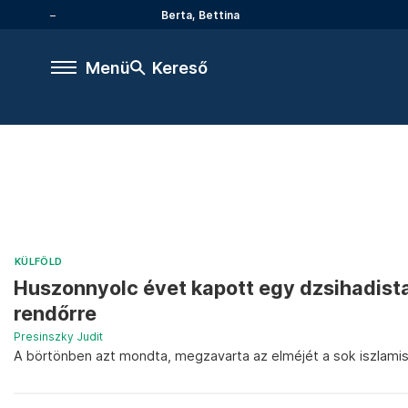
Berta, Bettina
Menü
Kereső
KÜLFÖLD
Huszonnyolc évet kapott egy dzsihadista
rendőrre
Presinszky Judit
A börtönben azt mondta, megzavarta az elméjét a sok iszlami