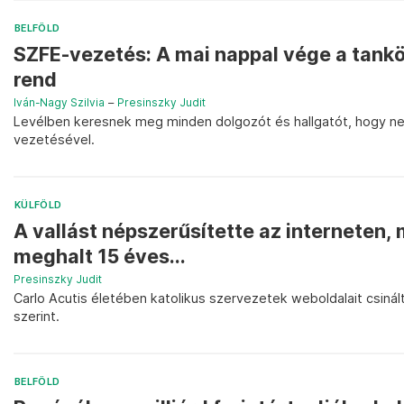
BELFÖLD
SZFE-vezetés: A mai nappal vége a tankö
rend
Iván-Nagy Szilvia
–
Presinszky Judit
Levélben keresnek meg minden dolgozót és hallgatót, hogy nev
vezetésével.
KÜLFÖLD
A vallást népszerűsítette az interneten
meghalt 15 éves...
Presinszky Judit
Carlo Acutis életében katolikus szervezetek weboldalait csinált
szerint.
BELFÖLD