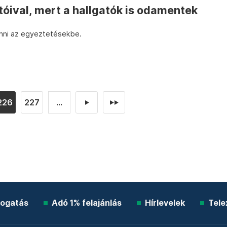
tóival, mert a hallgatók is odamentek
onni az egyeztetésekbe.
226
227
...
►
►►
ogatás
Adó 1% felajánlás
Hírlevelek
Tele