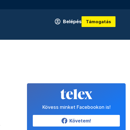
Belépés
Támogatás
Kövess minket Facebookon is!
Követem!