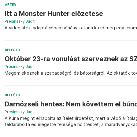
AFTER
Itt a Monster Hunter előzetese
Presinszky Judit
A videojáték-adaptációban néhány katona küzd meg egy csom
BELFÖLD
Október 23-ra vonulást szerveznek az SZ
Presinszky Judit
Megemlékeznek a szabadságról és bátorságról. Az oktatók tová
BELFÖLD
Darnózseli hentes: Nem követtem el bű
Presinszky Judit
A Kúria megint elnapolta az ítélethirdetést, mert a védő állítól
feldarabolta és elégette felesége holttestét, a maradványokat