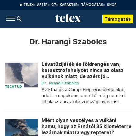
TELEX
AFTER
G7
KARAKTER
TÁMOGATÁS
SHOP
Támogatás
Dr. Harangi Szabolcs
Lávatűzijáték és földrengés van,
katasztrófahelyzet nincs az olasz
vulkánok miatt, de azért jó...
Dr. Harangi Szabolcs
TECHTUD
Az Etna és a Campi Flegrei is életjeleket
adott a napokban, de ettől még nem kell
elhalasztani az olaszországi nyaralást.
Miért olyan veszélyes a vulkáni
hamu, hogy az Etnától 35 kilométerre
lezárnak miatta egy repteret?