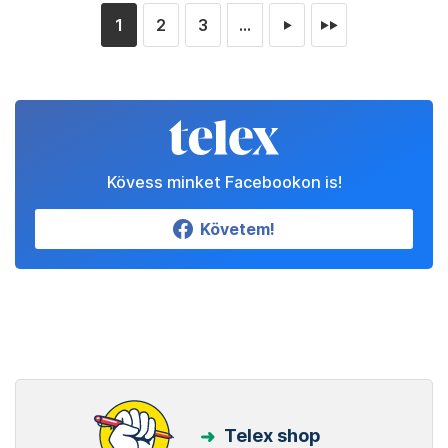
1
2
3
...
►
►►
Kövess minket Facebookon is!
Követem!
Telex shop