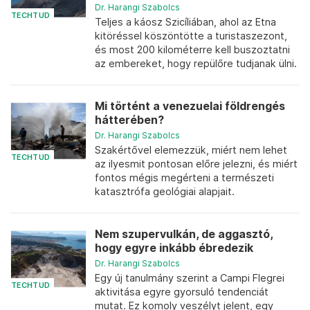
Dr. Harangi Szabolcs
TECHTUD
Teljes a káosz Szicíliában, ahol az Etna
kitöréssel köszöntötte a turistaszezont,
és most 200 kilométerre kell buszoztatni
az embereket, hogy repülőre tudjanak ülni.
Mi történt a venezuelai földrengés
hátterében?
Dr. Harangi Szabolcs
Szakértővel elemezzük, miért nem lehet
TECHTUD
az ilyesmit pontosan előre jelezni, és miért
fontos mégis megérteni a természeti
katasztrófa geológiai alapjait.
Nem szupervulkán, de aggasztó,
hogy egyre inkább ébredezik
Dr. Harangi Szabolcs
Egy új tanulmány szerint a Campi Flegrei
TECHTUD
aktivitása egyre gyorsuló tendenciát
mutat. Ez komoly veszélyt jelent, egy