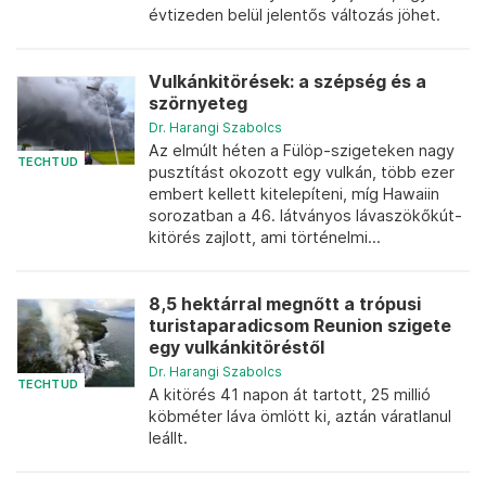
évtizeden belül jelentős változás jöhet.
Vulkánkitörések: a szépség és a
szörnyeteg
Dr. Harangi Szabolcs
Az elmúlt héten a Fülöp-szigeteken nagy
TECHTUD
pusztítást okozott egy vulkán, több ezer
embert kellett kitelepíteni, míg Hawaiin
sorozatban a 46. látványos lávaszökőkút-
kitörés zajlott, ami történelmi...
8,5 hektárral megnőtt a trópusi
turistaparadicsom Reunion szigete
egy vulkánkitöréstől
Dr. Harangi Szabolcs
TECHTUD
A kitörés 41 napon át tartott, 25 millió
köbméter láva ömlött ki, aztán váratlanul
leállt.