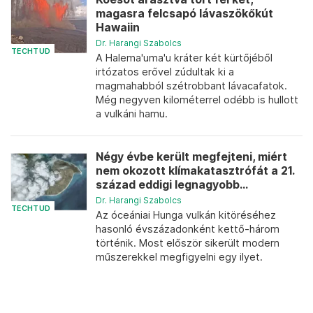
magasra felcsapó lávaszökőkút
Hawaiin
Dr. Harangi Szabolcs
TECHTUD
A Halema'uma'u kráter két kürtőjéből
irtózatos erővel zúdultak ki a
magmahabból szétrobbant lávacafatok.
Még negyven kilométerrel odébb is hullott
a vulkáni hamu.
Négy évbe került megfejteni, miért
nem okozott klímakatasztrófát a 21.
század eddigi legnagyobb...
Dr. Harangi Szabolcs
TECHTUD
Az óceániai Hunga vulkán kitöréséhez
hasonló évszázadonként kettő-három
történik. Most először sikerült modern
műszerekkel megfigyelni egy ilyet.